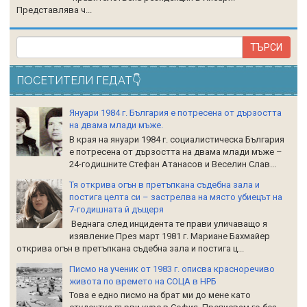
Представлява ч...
ПОСЕТИТЕЛИ ГЕДАТ👇
Януари 1984 г. България е потресена от дързостта
на двама млади мъже.
В края на януари 1984 г. социалистическа България
е потресена от дързостта на двама млади мъже –
24-годишните Стефан Атанасов и Веселин Слав...
Тя открива огън в претъпкана съдебна зала и
постига целта си – застрелва на място убиецът на
7-годишната й дъщеря
Веднага след инцидента те прави уличаващо я
изявление През март 1981 г. Мариане Бахмайер
открива огън в претъпкана съдебна зала и постига ц...
Писмо на ученик от 1983 г. описва красноречиво
живота по времето на СОЦА в НРБ
Това е едно писмо на брат ми до мене като