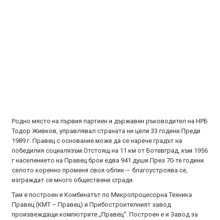
Родно място на първия партиен и държавен ръководител на НРБ
Тодор Живков, управлявал страната ни цели 33 години.Преди
1989 г. Правец с основание може да се нарече градът на
победилия социализъм.Отстоящ на 11 км от Ботевград, към 1956
г населението на Правец брои едва 941 души.През 70-те години
селото коренно променя своя облик-– благоустроява се,
изграждат се много обществени сгради.
Там е построен и Комбинатът по Микропроцесорна Техника
Правец (КМТ – Правец) и Прибостроителният завод
произвеждащи компютрите „Правец“. Построен е и Завод за