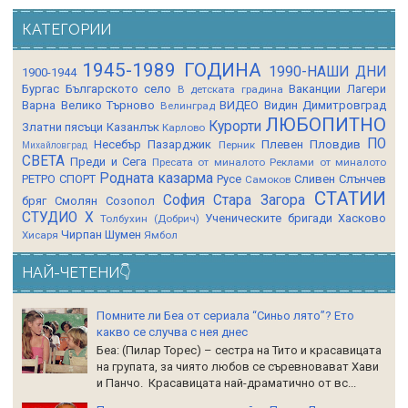
КАТЕГОРИИ
1945-1989 ГОДИНА
1990-НАШИ ДНИ
1900-1944
Бургас
Българското село
Ваканции Лагери
В детската градина
Варна
Велико Търново
ВИДЕО
Видин
Димитровград
Велинград
ЛЮБОПИТНО
Курорти
Златни пясъци
Казанлък
Карлово
ПО
Несебър
Пазарджик
Плевен
Пловдив
Перник
Михайловград
СВЕТА
Преди и Сега
Пресата от миналото
Реклами от миналото
Родната казарма
РЕТРО СПОРТ
Русе
Сливен
Слънчев
Самоков
СТАТИИ
София
Стара Загора
бряг
Смолян
Созопол
СТУДИО Х
Ученическите бригади
Хасково
Толбухин (Добрич)
Чирпан
Шумен
Хисаря
Ямбол
НАЙ-ЧЕТЕНИ👇
Помните ли Беа от сериала “Синьо лято”? Ето
какво се случва с нея днес
Беа: (Пилар Торес) – сестра на Тито и красавицата
на групата, за чиято любов се съревновават Хави
и Панчо. Красавицата най-драматично от вс...