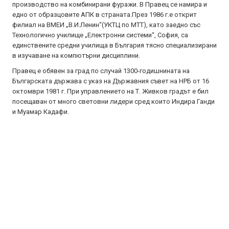
производство на комбинирани фуражи. В Правец се намира и
едно от образцовите АПК в страната.През 1986 г.е открит
филиал на ВМЕИ „В.И.Ленин“(УКТЦ по МТТ), като заедно със
Технологично училище „Електронни системи“, София, са
единствените средни училища в България тясно специализирани
в изучаване на компютърни дисциплини.
Правец е обявен за град по случай 1300-годишнината на
Българската държава с указ на Държавния съвет на НРБ от 16
октомври 1981 г. При управлението на Т. Живков градът е бил
посещаван от много световни лидери сред които Индира Ганди
и Муамар Кадафи.