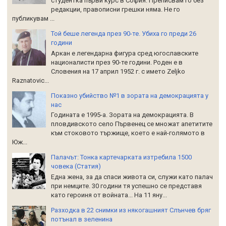
студентка първи курс в София. Преписвам го без
редакции, правописни грешки няма. Не го
публикувам ...
Той беше легенда през 90-те. Убиха го преди 26
години
Аркан е легендарна фигура сред югославските
националисти през 90-те години. Роден е в
Словения на 17 април 1952 г. с името Zeljko
Raznatoviс...
Показно убийство №1 в зората на демокрацията у
нас
Годината е 1995-а. Зората на демокрацията. В
пловдивското село Първенец се множат апетитите
към стоковото тържище, което е най-голямото в
Юж...
Палачът: Тонка картечарката изтребила 1500
човека (Статия)
Една жена, за да спаси живота си, служи като палач
при немците. 30 години тя успешно се представя
като героиня от войната... На 11 яну...
Разходка в 22 снимки из някогашният Слънчев бряг
потънал в зеленина