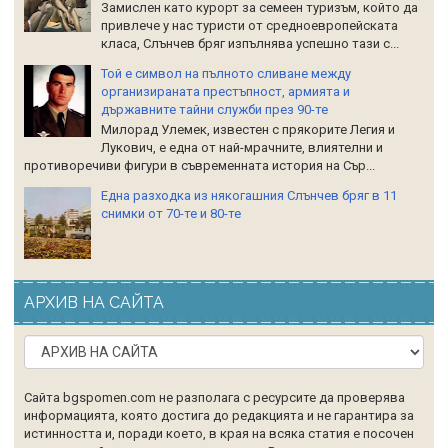
Замислен като курорт за семеен туризъм, който да
привлече у нас туристи от средноевропейската
класа, Слънчев бряг изпълнява успешно тази с...
Той е символ на пълното сливане между
организираната престъпност, армията и
държавните тайни служби през 90-те
Милорад Улемек, известен с прякорите Легия и
Лукович, е една от най-мрачните, влиятелни и
противоречиви фигури в съвременната история на Сър...
Една разходка из някогашния Слънчев бряг в 11
снимки от 70-те и 80-те
АРХИВ НА САЙТА
Сайта bgspomen.com не разполага с ресурсите да проверява
информацията, която достига до редакцията и не гарантира за
истинността и, поради което, в края на всяка статия е посочен