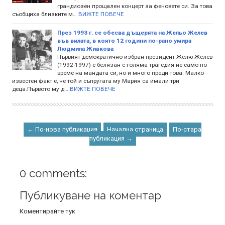
грандиозен прощален концерт за феновете си. За това
съобщиха близките м…
ВИЖТЕ ПОВЕЧЕ
През 1993 г. се обесва дъщерята на Жельо Желев
във вилата, в която 12 години по-рано умира
Людмила Живкова
Първият демократично избран президент Желю Желев
(1992-1997) е белязан с голяма трагедия не само по
време на мандата си, но и много преди това. Малко
известен факт е, че той и съпругата му Мария са имали три
деца.Първото му д…
ВИЖТЕ ПОВЕЧЕ
← По-нова публикация
Начална страница
По-стара
публикация →
0 comments:
Публикуване на коментар
Коментирайте тук