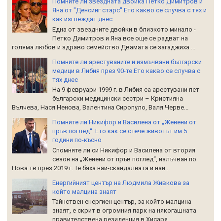
Помните ли звездната двойка Петко Димитров и
Яна от "Денсинг старс" Ето какво се случва с тях и
как изглеждат днес
Една от звездните двойки в близкото минало -
Петко Димитров и Яна все още се радват на
голяма любов и здраво семейство Двамата се загаджиха ...
Помните ли арестуваните и измъчвани български
медици в Либия през 90-те.Ето какво се случва с
тях днес
На 9 февруари 1999 г. в Либия са арестувани пет
български медицински сестри – Кристияна
Вълчева, Нася Ненова, Валентина Сиропуло, Валя Черве...
Помните ли Никифор и Василена от „Женени от
пръв поглед“. Ето как се стече животът им 5
години по-късно
Спомняте ли си Никифор и Василена от втория
сезон на „Женени от пръв поглед“, излъчван по
Нова тв през 2019 г. Те бяха най-скандалната и най...
Енергийният център на Людмила Живкова за
който малцина знаят
Тайнствен енергиен център, за който малцина
знаят, е скрит в огромния парк на някогашната
правителствена резиденция в Хисаря.