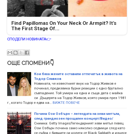
Find Papillomas On Your Neck Or Armpit? It's
The First Stage Of...
СПОДЕЛИ НОВИНАТА👉
ОЩЕ СПОМЕНИ👇
Кои бяха жените оставили отпечатък в живота на
Тодор Славков
Новината, че известният внук на Тодор Живков е
починал, предизвика бурни реакции с едно брутално
съвпадение. Той умира на една и съща дата с майка
си .Дъщерята на Тодор Живков, която умира през 1981
г., когато Тодор е едва на…
ВИЖТЕ ПОВЕЧЕ
Почина Ози Озбърн – легендата на хеви метъла,
след грандиозен прощален концерт/Видео/
Снимка: Getty ImagesЛегендарният хеви метъл певец
Ози Озбърн почина само няколко седмици след като
се събра с бившите си колеги от Black Sabbath и изнесе