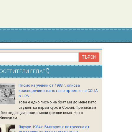
ОСЕТИТЕЛИ ГЕДАТ👇
Писмо на ученик от 1983 г. описва
красноречиво живота по времето на СОЦА
в НРБ
Това е едно писмо на брат ми до мене като
студентка първи курс в София. Преписвам
 без редакции, правописни грешки няма. Не го
бликувам ...
Януари 1984 г. България е потресена от