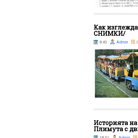
Как изглежда
СНИМКИ/
8:43
Admin
Историята на 
Плимута с дв
18:51
Admin