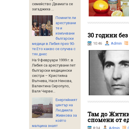
семейство Двамата се
загаджиха ...
Помните ли
арестувани
те и
измъчвани
30 години без
български
10:46
Admin
медици в Либия през 90-
те.Ето какво се случва с
тях днес
На 9 февруари 1999 г. в
Либия са арестувани пет
български медицински
сестри – Кристияна
Вълчева, Нася Ненова,
Валентина Сиропуло,
Валя Черве...
Енергийният
център на
Людмила
Там до Житния
Живкова за
спомени от е
който
малцина знаят
8:34
Admin