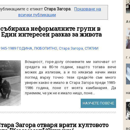
публикациите с етикет
Стара Загора
.
Показване на
всички публикации
Ат
е събираха неформалните групи в
 Един интересен разказ за живота
1945-1989 ГОДИНА
,
ЛЮБОПИТНО
,
Стара Загора
,
СТАТИИ
г.
Всъщност, горе-долу спомените ми започват от
средата на 80-те години, защото тогава вече
можех да излизам, а и по някакъв начин имах
поглед върху точно тези среди.Не съм много
уверен какво е имало в Стара Загора преди 1985-
1986 година, поне от моята камбанария. Да
на
приемем, че уж не е имало нищо, поне...
НАУЧЕТЕ ПОВЕЧЕ
 Стара Загора отваря врати култовото
во