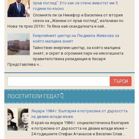
пръв поглед“. Ето как се стече животът им 5
години по-късно
Спомняте ли си Никифор и Василена от втория
сезон на „Женени от пръв поглед“, излъчван по
Нова тв през 2019 г. Те бяха най-скандалната и най...
Енергийният център на Людмила Живкова за
който малцина знаят
Тайнствен енергиен център, за който малцина
знаят, е скрит в огромния парк на някогашната
правителствена резиденция в Хисаря.
Представлява ч...
ПОСЕТИТЕЛИ ГЕДАТ👇
Януари 1984 г. България е потресена от дързостта
на двама млади мъже.
В края на януари 1984 г. социалистическа България
е потресена от дързостта на двама млади мъже –
24-годишните Стефан Атанасов и Веселин Слав...