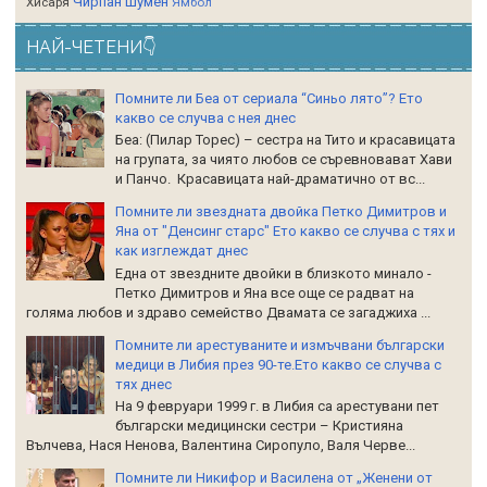
Чирпан
Шумен
Хисаря
Ямбол
НАЙ-ЧЕТЕНИ👇
Помните ли Беа от сериала “Синьо лято”? Ето
какво се случва с нея днес
Беа: (Пилар Торес) – сестра на Тито и красавицата
на групата, за чиято любов се съревновават Хави
и Панчо. Красавицата най-драматично от вс...
Помните ли звездната двойка Петко Димитров и
Яна от "Денсинг старс" Ето какво се случва с тях и
как изглеждат днес
Една от звездните двойки в близкото минало -
Петко Димитров и Яна все още се радват на
голяма любов и здраво семейство Двамата се загаджиха ...
Помните ли арестуваните и измъчвани български
медици в Либия през 90-те.Ето какво се случва с
тях днес
На 9 февруари 1999 г. в Либия са арестувани пет
български медицински сестри – Кристияна
Вълчева, Нася Ненова, Валентина Сиропуло, Валя Черве...
Помните ли Никифор и Василена от „Женени от