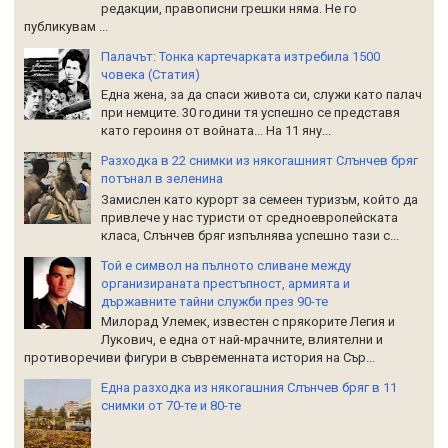
редакции, правописни грешки няма. Не го
публикувам ...
Палачът: Тонка картечарката изтребила 1500
човека (Статия)
Една жена, за да спаси живота си, служи като палач
при немците. 30 години тя успешно се представя
като героиня от войната... На 11 яну...
Разходка в 22 снимки из някогашният Слънчев бряг
потънал в зеленина
Замислен като курорт за семеен туризъм, който да
привлече у нас туристи от средноевропейската
класа, Слънчев бряг изпълнява успешно тази с...
Той е символ на пълното сливане между
организираната престъпност, армията и
държавните тайни служби през 90-те
Милорад Улемек, известен с прякорите Легия и
Лукович, е една от най-мрачните, влиятелни и
противоречиви фигури в съвременната история на Сър...
Една разходка из някогашния Слънчев бряг в 11
снимки от 70-те и 80-те