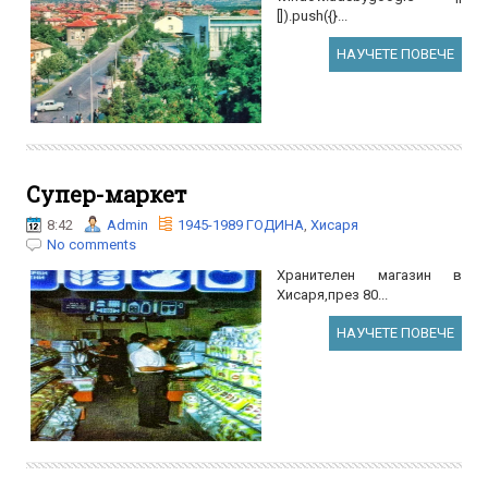
[]).push({}...
НАУЧЕТЕ ПОВЕЧЕ
Супер-маркет
8:42
Admin
1945-1989 ГОДИНА
,
Хисаря
No comments
Хранителен магазин в
Хисаря,през 80...
НАУЧЕТЕ ПОВЕЧЕ