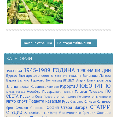
Начална страница
По-стари публикации →
КАТЕГОРИИ
1945-1989 ГОДИНА
1990-НАШИ ДНИ
1900-1944
Бургас
Българското село
Ваканции Лагери
В детската градина
Варна
Велико Търново
ВИДЕО
Видин
Димитровград
Велинград
ЛЮБОПИТНО
Курорти
Златни пясъци
Казанлък
Карлово
ПО
Несебър
Пазарджик
Плевен
Пловдив
Перник
Михайловград
СВЕТА
Преди и Сега
Пресата от миналото
Реклами от миналото
Родната казарма
РЕТРО СПОРТ
Русе
Сливен
Слънчев
Самоков
СТАТИИ
София
Стара Загора
бряг
Смолян
Созопол
СТУДИО Х
Ученическите бригади
Хасково
Толбухин (Добрич)