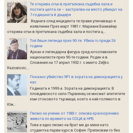
Тя открива огън в претъпкана съдебна зала и
постига целта си – застрелва на място убиецът на
7-годишната й дъщеря
Веднага след инцидента те прави уличаващо я
изявление През март 1981 г. Мариане Бахмайер
открива огън в претъпкана съдебна зала и постига ц...
Той беше легенда през 90-те. Убиха го преди 26
години
Аркан е легендарна фигура сред югославските
националисти през 90-те години. Роден е в
Словения на 17 април 1952 г. с името Zeljko
Raznatoviс...
Показно убийство №1 в зората на демокрацията у
нас
Годината е 1995-а. Зората на демокрацията. В
пловдивското село Първенец се множат апетитите
към стоковото тържище, което е най-голямото в
Юж...
Писмо на ученик от 1983 г. описва красноречиво
живота по времето на СОЦА в НРБ
Това е едно писмо на брат ми до мене като
студентка първи курс в София. Преписвам го без