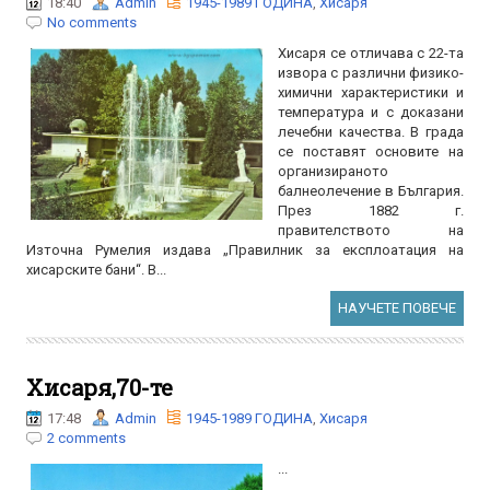
18:40
Admin
1945-1989 ГОДИНА
,
Хисаря
No comments
Хисаря се отличава с 22-та
извора с различни физико-
химични характеристики и
температура и с доказани
лечебни качества. В града
се поставят основите на
организираното
балнеолечение в България.
През 1882 г.
правителството на
Източна Румелия издава „Правилник за експлоатация на
хисарските бани“. В...
НАУЧЕТЕ ПОВЕЧЕ
Хисаря,70-те
17:48
Admin
1945-1989 ГОДИНА
,
Хисаря
2 comments
...