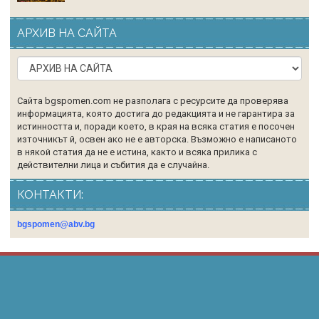
АРХИВ НА САЙТА
Сайта bgspomen.com не разполага с ресурсите да проверява
информацията, която достига до редакцията и не гарантира за
истинността и, поради което, в края на всяка статия е посочен
източникът й, освен ако не е авторска. Възможно е написаното
в някой статия да не е истина, както и всяка прилика с
действителни лица и събития да е случайна.
КОНТАКТИ:
bgspomen@abv.bg