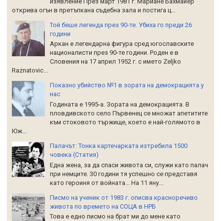
изявление През март 1981 г. Мариане Бахмайер
открива огън в претъпкана съдебна зала и постига ц...
Той беше легенда през 90-те. Убиха го преди 26
години
Аркан е легендарна фигура сред югославските
националисти през 90-те години. Роден е в
Словения на 17 април 1952 г. с името Zeljko
Raznatoviс...
Показно убийство №1 в зората на демокрацията у
нас
Годината е 1995-а. Зората на демокрацията. В
пловдивското село Първенец се множат апетитите
към стоковото тържище, което е най-голямото в
Юж...
Палачът: Тонка картечарката изтребила 1500
човека (Статия)
Една жена, за да спаси живота си, служи като палач
при немците. 30 години тя успешно се представя
като героиня от войната... На 11 яну...
Писмо на ученик от 1983 г. описва красноречиво
живота по времето на СОЦА в НРБ
Това е едно писмо на брат ми до мене като