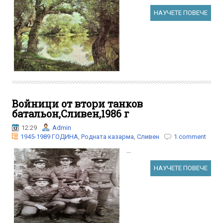
НАУЧЕТЕ ПОВЕЧЕ
Войници от втори танков
батальон,Сливен,1986 г
12:29
Admin
1945-1989 ГОДИНА
,
Родната казарма
,
Сливен
1 comment
...
НАУЧЕТЕ ПОВЕЧЕ