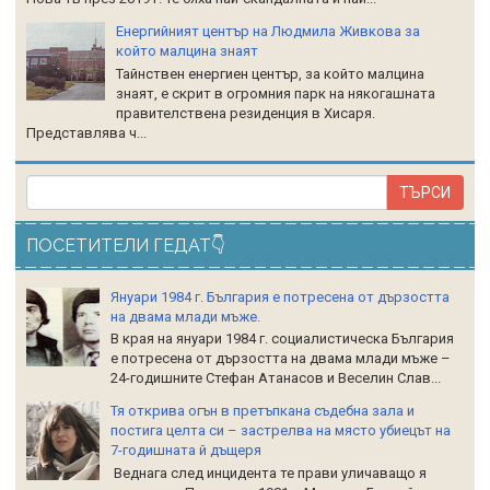
Енергийният център на Людмила Живкова за
който малцина знаят
Тайнствен енергиен център, за който малцина
знаят, е скрит в огромния парк на някогашната
правителствена резиденция в Хисаря.
Представлява ч...
ПОСЕТИТЕЛИ ГЕДАТ👇
Януари 1984 г. България е потресена от дързостта
на двама млади мъже.
В края на януари 1984 г. социалистическа България
е потресена от дързостта на двама млади мъже –
24-годишните Стефан Атанасов и Веселин Слав...
Тя открива огън в претъпкана съдебна зала и
постига целта си – застрелва на място убиецът на
7-годишната й дъщеря
Веднага след инцидента те прави уличаващо я