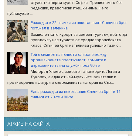
студентка първи курс в София. Преписвам го без
редакции, правописни грешки няма. Не го
публикувам ...
Разходка в 22 снимки из някогашният Слънчев бряг
потънал в зеленина
Замислен като курорт за семеен туризъм, който да
привлече у нас туристи от средноевропейската
класа, Слънчев бряг изпълнява успешно тази с...
Той е символ на пълното сливане между
организираната престъпност, армията и
държавните тайни служби през 90-те
Милорад Улемек, известен с прякорите Легия и
Лукович, е една от най-мрачните, влиятелни и
противоречиви фигури в съвременната история на Сър...
Една разходка из някогашния Слънчев бряг в 11
снимки от 70-те и 80-те
АРХИВ НА САЙТА