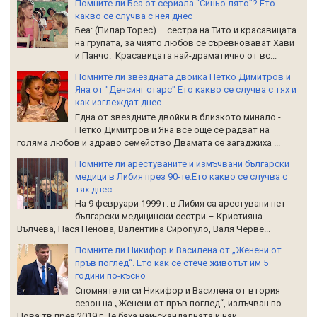
Помните ли Беа от сериала “Синьо лято”? Ето
какво се случва с нея днес
Беа: (Пилар Торес) – сестра на Тито и красавицата
на групата, за чиято любов се съревновават Хави
и Панчо. Красавицата най-драматично от вс...
Помните ли звездната двойка Петко Димитров и
Яна от "Денсинг старс" Ето какво се случва с тях и
как изглеждат днес
Една от звездните двойки в близкото минало -
Петко Димитров и Яна все още се радват на
голяма любов и здраво семейство Двамата се загаджиха ...
Помните ли арестуваните и измъчвани български
медици в Либия през 90-те.Ето какво се случва с
тях днес
На 9 февруари 1999 г. в Либия са арестувани пет
български медицински сестри – Кристияна
Вълчева, Нася Ненова, Валентина Сиропуло, Валя Черве...
Помните ли Никифор и Василена от „Женени от
пръв поглед“. Ето как се стече животът им 5
години по-късно
Спомняте ли си Никифор и Василена от втория
сезон на „Женени от пръв поглед“, излъчван по
Нова тв през 2019 г. Те бяха най-скандалната и най...