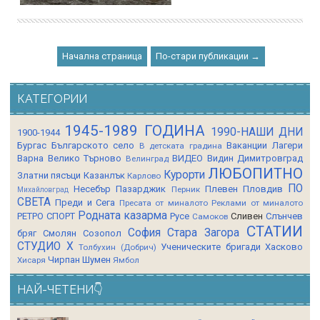
Начална страница
По-стари публикации →
КАТЕГОРИИ
1945-1989 ГОДИНА
1990-НАШИ ДНИ
1900-1944
Бургас
Българското село
Ваканции Лагери
В детската градина
Варна
Велико Търново
ВИДЕО
Видин
Димитровград
Велинград
ЛЮБОПИТНО
Курорти
Златни пясъци
Казанлък
Карлово
ПО
Несебър
Пазарджик
Плевен
Пловдив
Перник
Михайловград
СВЕТА
Преди и Сега
Пресата от миналото
Реклами от миналото
Родната казарма
РЕТРО СПОРТ
Русе
Сливен
Слънчев
Самоков
СТАТИИ
София
Стара Загора
бряг
Смолян
Созопол
СТУДИО Х
Ученическите бригади
Хасково
Толбухин (Добрич)
Чирпан
Шумен
Хисаря
Ямбол
НАЙ-ЧЕТЕНИ👇