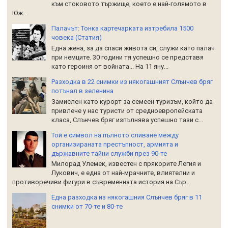
към стоковото тържище, което е най-голямото в
Юж...
Палачът: Тонка картечарката изтребила 1500
човека (Статия)
Една жена, за да спаси живота си, служи като палач
при немците. 30 години тя успешно се представя
като героиня от войната... На 11 яну...
Разходка в 22 снимки из някогашният Слънчев бряг
потънал в зеленина
Замислен като курорт за семеен туризъм, който да
привлече у нас туристи от средноевропейската
класа, Слънчев бряг изпълнява успешно тази с...
Той е символ на пълното сливане между
организираната престъпност, армията и
държавните тайни служби през 90-те
Милорад Улемек, известен с прякорите Легия и
Лукович, е една от най-мрачните, влиятелни и
противоречиви фигури в съвременната история на Сър...
Една разходка из някогашния Слънчев бряг в 11
снимки от 70-те и 80-те