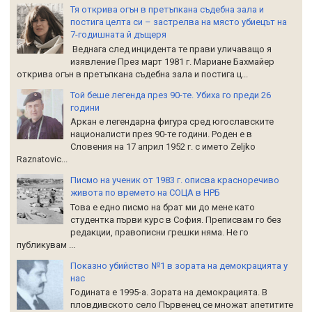
Тя открива огън в претъпкана съдебна зала и
постига целта си – застрелва на място убиецът на
7-годишната й дъщеря
Веднага след инцидента те прави уличаващо я
изявление През март 1981 г. Мариане Бахмайер
открива огън в претъпкана съдебна зала и постига ц...
Той беше легенда през 90-те. Убиха го преди 26
години
Аркан е легендарна фигура сред югославските
националисти през 90-те години. Роден е в
Словения на 17 април 1952 г. с името Zeljko
Raznatoviс...
Писмо на ученик от 1983 г. описва красноречиво
живота по времето на СОЦА в НРБ
Това е едно писмо на брат ми до мене като
студентка първи курс в София. Преписвам го без
редакции, правописни грешки няма. Не го
публикувам ...
Показно убийство №1 в зората на демокрацията у
нас
Годината е 1995-а. Зората на демокрацията. В
пловдивското село Първенец се множат апетитите