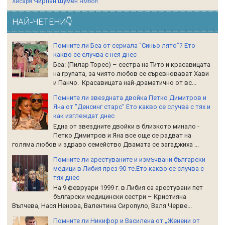
Чирпан
Шумен
Хисаря
Ямбол
НАЙ-ЧЕТЕНИ👇
Помните ли Беа от сериала “Синьо лято”? Ето
какво се случва с нея днес
Беа: (Пилар Торес) – сестра на Тито и красавицата
на групата, за чиято любов се съревновават Хави
и Панчо. Красавицата най-драматично от вс...
Помните ли звездната двойка Петко Димитров и
Яна от "Денсинг старс" Ето какво се случва с тях и
как изглеждат днес
Една от звездните двойки в близкото минало -
Петко Димитров и Яна все още се радват на
голяма любов и здраво семейство Двамата се загаджиха ...
Помните ли арестуваните и измъчвани български
медици в Либия през 90-те.Ето какво се случва с
тях днес
На 9 февруари 1999 г. в Либия са арестувани пет
български медицински сестри – Кристияна
Вълчева, Нася Ненова, Валентина Сиропуло, Валя Черве...
Помните ли Никифор и Василена от „Женени от