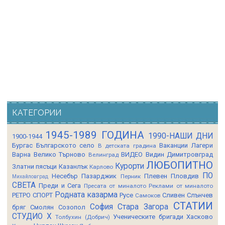
КАТЕГОРИИ
1945-1989 ГОДИНА
1990-НАШИ ДНИ
1900-1944
Бургас
Българското село
Ваканции Лагери
В детската градина
Варна
Велико Търново
ВИДЕО
Видин
Димитровград
Велинград
ЛЮБОПИТНО
Курорти
Златни пясъци
Казанлък
Карлово
ПО
Несебър
Пазарджик
Плевен
Пловдив
Перник
Михайловград
СВЕТА
Преди и Сега
Пресата от миналото
Реклами от миналото
Родната казарма
РЕТРО СПОРТ
Русе
Сливен
Слънчев
Самоков
СТАТИИ
София
Стара Загора
бряг
Смолян
Созопол
СТУДИО Х
Ученическите бригади
Хасково
Толбухин (Добрич)