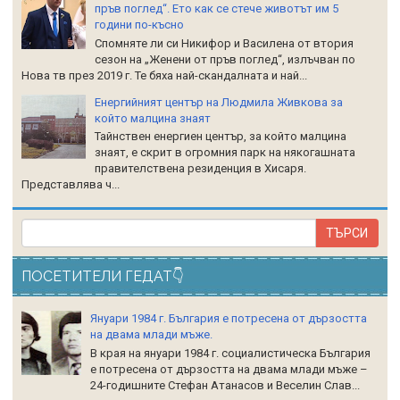
пръв поглед“. Ето как се стече животът им 5
години по-късно
Спомняте ли си Никифор и Василена от втория
сезон на „Женени от пръв поглед“, излъчван по
Нова тв през 2019 г. Те бяха най-скандалната и най...
Енергийният център на Людмила Живкова за
който малцина знаят
Тайнствен енергиен център, за който малцина
знаят, е скрит в огромния парк на някогашната
правителствена резиденция в Хисаря.
Представлява ч...
ПОСЕТИТЕЛИ ГЕДАТ👇
Януари 1984 г. България е потресена от дързостта
на двама млади мъже.
В края на януари 1984 г. социалистическа България
е потресена от дързостта на двама млади мъже –
24-годишните Стефан Атанасов и Веселин Слав...