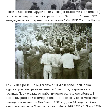
Никита Сергеевич Хрушчов (в дясно ) и Тодор Живков (вляво )
в открита лимузина в центъра на Стара Загора на 15 май 1962 г. -
между двамата е първият секретар на ОК на БКП Христо Шанов.
Хрушчов е роден на 5 (17) април 1894 г. в село Калиновка,
Курска губерния, разположено в близост до украинската
граница. Произхожда от работническо-селско семейство. В
ранна възраст той е овчар, а след това работи като механик в
заводите и мините на Донбас от 1908 г. (едва 14-годишен), по-
късно е участник в Гражданската война (1918-1920 г.). През 1929