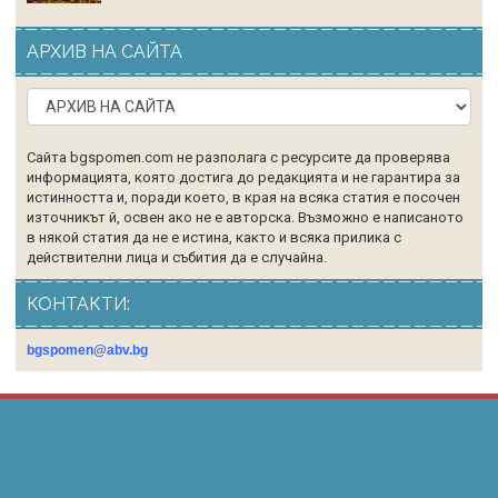
АРХИВ НА САЙТА
Сайта bgspomen.com не разполага с ресурсите да проверява
информацията, която достига до редакцията и не гарантира за
истинността и, поради което, в края на всяка статия е посочен
източникът й, освен ако не е авторска. Възможно е написаното
в някой статия да не е истина, както и всяка прилика с
действителни лица и събития да е случайна.
КОНТАКТИ:
bgspomen@abv.bg