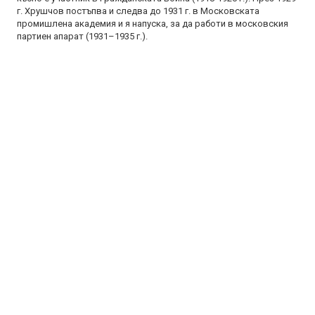
г. Хрушчов постъпва и следва до 1931 г. в Московската
промишлена академия и я напуска, за да работи в московския
партиен апарат (1931–1935 г.).