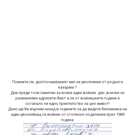
Помните ли дългоочакваният миг на уволнение от родната
казарма ?
Дни преди този паметен за всеки един войник ден ,всички си
разменяхме адресите.Факт е,че от войнишките години е
останало не едно приятелство за цял живот!
Днес ще Ви върнем назад в годините за да видите бележника на
един уволняващ се войник от столично поделение през 1989
година.