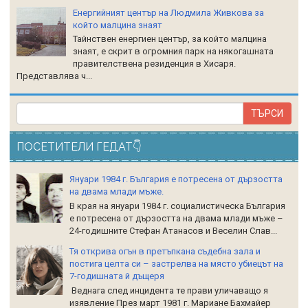
Енергийният център на Людмила Живкова за
който малцина знаят
Тайнствен енергиен център, за който малцина
знаят, е скрит в огромния парк на някогашната
правителствена резиденция в Хисаря.
Представлява ч...
ПОСЕТИТЕЛИ ГЕДАТ👇
Януари 1984 г. България е потресена от дързостта
на двама млади мъже.
В края на януари 1984 г. социалистическа България
е потресена от дързостта на двама млади мъже –
24-годишните Стефан Атанасов и Веселин Слав...
Тя открива огън в претъпкана съдебна зала и
постига целта си – застрелва на място убиецът на
7-годишната й дъщеря
Веднага след инцидента те прави уличаващо я
изявление През март 1981 г. Мариане Бахмайер