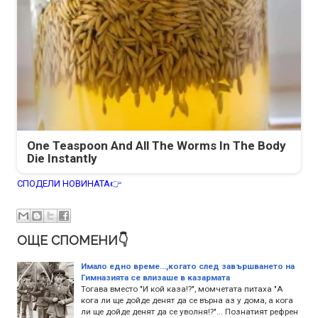
One Teaspoon And All The Worms In The Body
Die Instantly
СПОДЕЛИ НОВИНАТА👉
ОЩЕ СПОМЕНИ👇
Имало едно време...,когато след завършването на
Гимназията се влизаше в казармата
Тогава вместо "И кой каза!?", момчетата питаха "А
кога ли ще дойде денят да се върна аз у дома, а кога
ли ще дойде денят да се уволня!?"... Познатият рефрен