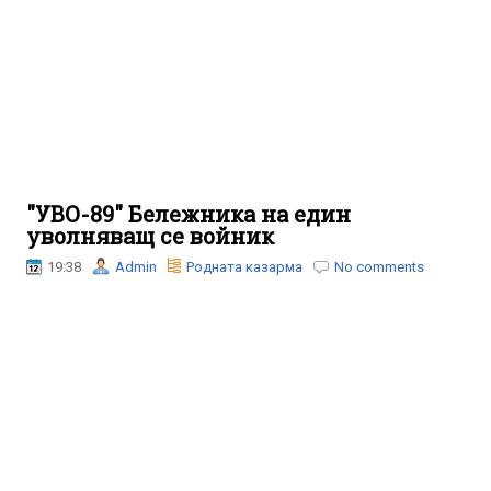
"УВО-89" Бележника на един
уволняващ се войник
19:38
Admin
Родната казарма
No comments