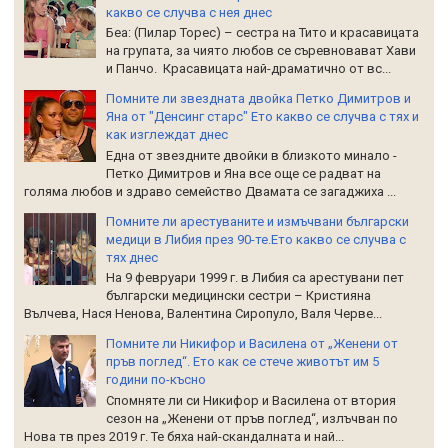
какво се случва с нея днес
Беа: (Пилар Торес) – сестра на Тито и красавицата
на групата, за чиято любов се съревновават Хави
и Панчо. Красавицата най-драматично от вс...
Помните ли звездната двойка Петко Димитров и
Яна от "Денсинг старс" Ето какво се случва с тях и
как изглеждат днес
Една от звездните двойки в близкото минало -
Петко Димитров и Яна все още се радват на
голяма любов и здраво семейство Двамата се загаджиха ...
Помните ли арестуваните и измъчвани български
медици в Либия през 90-те.Ето какво се случва с
тях днес
На 9 февруари 1999 г. в Либия са арестувани пет
български медицински сестри – Кристияна
Вълчева, Нася Ненова, Валентина Сиропуло, Валя Черве...
Помните ли Никифор и Василена от „Женени от
пръв поглед“. Ето как се стече животът им 5
години по-късно
Спомняте ли си Никифор и Василена от втория
сезон на „Женени от пръв поглед“, излъчван по
Нова тв през 2019 г. Те бяха най-скандалната и най...