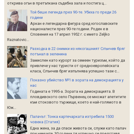
открива огън в претъпкана съдебна зала и постига ц...
Той беше легенда през 90-те. Убиха го преди 26
години
Аркан е легендарна фигура сред югославските
националисти през 90-те години. Роден е в
Словения на 17 април 1952 г. с името Zeljko
Raznatoviс...
Разходка в 22 снимки из някогашният Слънчев бряг
потънал в зеленина
Замислен като курорт за семеен туризъм, който да
привлече у нас туристи от средноевропейската
класа, Слънчев бряг изпълнява успешно тази с...
Показно убийство №1 в зората на демокрацията у
нас
Годината е 1995-а. Зората на демокрацията. В
пловдивското село Първенец се множат апетитите
към стоковото тържище, което е най-голямото в
Юж...
Палачът: Тонка картечарката изтребила 1500
човека (Статия)
Една жена, за да спаси живота си, служи като палач
при немците. 30 години тя успешно се представя