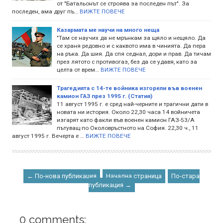
от "Батальонът се строява за последен път". За
последен, ама друг пъ…
ВИЖТЕ ПОВЕЧЕ
Казармата ме научи на много неща
"Там се научих да не мрънкам за щяло и нещяло. Да
се храня редовно и с каквото има в чинията. Да пера
на ръка. Да шия. Да спя седнал, дори и прав. Да тичам
през лятото с противогаз, без да се удавя, като за
целта от врем…
ВИЖТЕ ПОВЕЧЕ
Tрагедията с 14-те войника изгорели във военен
камион ГАЗ през 1995 г. (Статия)
11 август 1995 г. е сред най-черните и трагични дати в
новата ни история. Около 22,30 часа 14 войничета
изгарят като факли във военен камион ГАЗ-53/А
пътуващ по Околовръстното на София. 22,30 ч., 11
август 1995 г. Вечерта е …
ВИЖТЕ ПОВЕЧЕ
← По-нова публикация
Начална страница
По-стара
публикация →
0 comments: