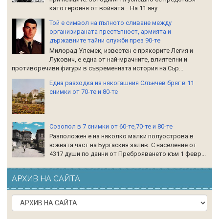
като героиня от войната... На 11 яну...
Той е символ на пълното сливане между
организираната престъпност, армията и
държавните тайни служби през 90-те
Милорад Улемек, известен с прякорите Легия и
Лукович, е една от най-мрачните, влиятелни и
противоречиви фигури в съвременната история на Сър...
Една разходка из някогашния Слънчев бряг в 11
снимки от 70-те и 80-те
Созопол в 7 снимки от 60-те,70-те и 80-те
Разположен е на няколко малки полуострова в
южната част на Бургаския залив. С население от
4317 души по данни от Преброяването към 1 февр...
АРХИВ НА САЙТА