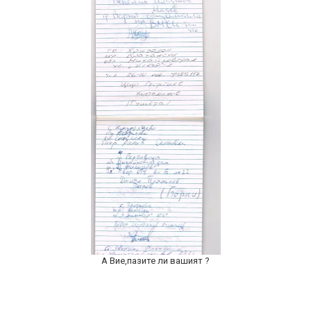
А Вие,пазите ли вашият ?