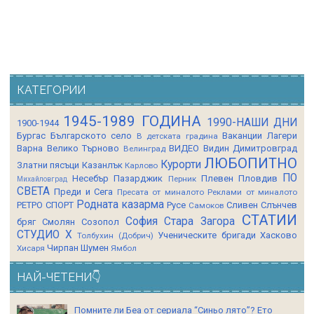
КАТЕГОРИИ
1945-1989 ГОДИНА
1990-НАШИ ДНИ
1900-1944
Бургас
Българското село
Ваканции Лагери
В детската градина
Варна
Велико Търново
ВИДЕО
Видин
Димитровград
Велинград
ЛЮБОПИТНО
Курорти
Златни пясъци
Казанлък
Карлово
ПО
Несебър
Пазарджик
Плевен
Пловдив
Перник
Михайловград
СВЕТА
Преди и Сега
Пресата от миналото
Реклами от миналото
Родната казарма
РЕТРО СПОРТ
Русе
Сливен
Слънчев
Самоков
СТАТИИ
София
Стара Загора
бряг
Смолян
Созопол
СТУДИО Х
Ученическите бригади
Хасково
Толбухин (Добрич)
Чирпан
Шумен
Хисаря
Ямбол
НАЙ-ЧЕТЕНИ👇
Помните ли Беа от сериала “Синьо лято”? Ето