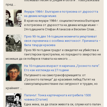
обожавал песента „Бедни и богати“. Това разказва
пред ...
Януари 1984 г. България е потресена от дързостта
на двама млади мъже.
В края на януари 1984 г. социалистическа България
е потресена от дързостта на двама млади мъже –
24-годишните Стефан Атанасов и Веселин Слав...
През 90-те,две 14-годишни момичета умъртвяват
своя съученичка с особена жестокост. Причината –
била твърде красива
През 90-те години градът е свидетел на убийства и
гангстерски престрелки, но поредното зверство не
можеше да се побере в главата на никого. ...
На 10-годишна възраст я наричаха „Грозното пате“.
Ето как изглежда на 27 години
Пътуването на самотрансформацията: от
„Грозното патенце“ до красивия лебед Пътят на
самоусъвършенстване със сигурност е труден, но
крайният ...
Палачът: Тонка картечарката изтребила 1500
човека (Статия)
Една жена, за да спаси живота си, служи като палач