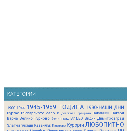
КАТЕГОРИИ
1945-1989 ГОДИНА
1990-НАШИ ДНИ
1900-1944
Бургас
Българското село
Ваканции Лагери
В детската градина
Варна
Велико Търново
ВИДЕО
Видин
Димитровград
Велинград
ЛЮБОПИТНО
Курорти
Златни пясъци
Казанлък
Карлово
ПО
Несебър
Пазарджик
Плевен
Пловдив
Перник