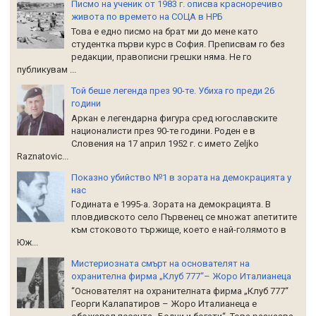
Писмо на ученик от 1983 г. описва красноречиво
живота по времето на СОЦА в НРБ
Това е едно писмо на брат ми до мене като
студентка първи курс в София. Преписвам го без
редакции, правописни грешки няма. Не го
публикувам ...
Той беше легенда през 90-те. Убиха го преди 26
години
Аркан е легендарна фигура сред югославските
националисти през 90-те години. Роден е в
Словения на 17 април 1952 г. с името Zeljko
Raznatoviс...
Показно убийство №1 в зората на демокрацията у
нас
Годината е 1995-а. Зората на демокрацията. В
пловдивското село Първенец се множат апетитите
към стоковото тържище, което е най-голямото в
Юж...
Мистериозната смърт на основателят на
охранителна фирма „Клуб 777“– Жоро Италианеца
“Основателят на охранителната фирма „Клуб 777“
Георги Калапатиров – Жоро Италианеца е