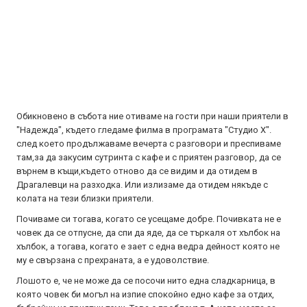
Обикновено в събота ние отиваме на гости при наши приятели в
"Надежда", където гледаме филма в програмата "Студио X".
след което продължаваме вечерта с разговори и преспиваме
там,за да закусим сутринта с кафе и с приятен разговор, да се
върнем в къщи,където отново да се видим и да отидем в
Драгалевци на разходка. Или излизаме да отидем някъде с
колата на тези близки приятели.
Почиваме си тогава, когато се усещаме добре. Почивката не е
човек да се отпусне, да спи да яде, да се търкаля от хълбок на
хълбок, а тогава, когато е зает с една ведра дейност която не
му е свързана с прехраната, а е удоволствие.
Лошото е, че не може да се посочи нито една сладкарница, в
която човек би могъл на изпие спокойно едно кафе за отдих,