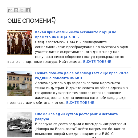
ОЩЕ СПОМЕНИ👇
Какви привилегии имаха активните борци по
времето на СОЦА в НРБ
След 9 септември 1944 г. и последвалите
социалистически преобразувания по съветски модел
участвалите в съпротивителното движение у нас
получават висок обществен статус, превърнал се по-
късно в т. нар. номенклатура. Най-голяма…
ВИЖТЕ ПОВЕЧЕ
Селата почнаха да се обезлюдяват още през 70-те
години с повелята на БКП
Започна усилено да се развива така наречената
тежка индустрия. И докато селата се обезлюдяваха в
градовете с ускорени темпове се строяха панелни
жилища, всяка година никнеха като гъби след дъжд
нови квартали с обитатели от се…
ВИЖТЕ ПОВЕЧЕ
Спомен за един култов ресторант и неговата
разруха
В разруха от доста години е легендарният ресторант
„Извора на Белоногата“, който навремето бе част от
комплекс покрай международния път Е-80. С