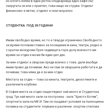
но когато изпие в една уютна сладкарница едно кафе със
съпругата си или с приятел, това нищо не струва. Отдихът
финансово е евтин, отдихът е скъп морално.
СТУДЕНТКА. ПОД 30 ГОДИНИ
Имам свободно време, но то е твърде ограничено.Свободното
си време ползвам главно за посещение м кина, театри, рядко и
с кратки екскурзии.През седмицата гope-долу всичкото ми
време за отдих е може би един цял ден.
За мен отдихът а свързан преди всичко с това. дали въобще
имам право да почивам. Ако не съм си свършила работата и да
почивам, това няма да е за мен отдих.
Местата за отдих — това са кината, театрите, дискотеките и
различните клубове.
В София места за отдих съществуват най-много в Студентски
град. Тук най-много зали са построиха - зала "Христо Ботев",
спортната зала на МЕ И. Там се създават условия за пълноценна
почивка на студентите- плуване и различни спортни стилове.