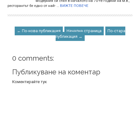
модерния си стил в началото на 70-те години на м.в.,
ресторантът бе едно от най- …
ВИЖТЕ ПОВЕЧЕ
← По-нова публикация
Начална страница
По-стара
публикация →
0 comments:
Публикуване на коментар
Коментирайте тук