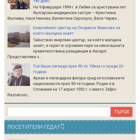
тях днес
На 9 февруари 1999 г. в Либия са арестувани пет
български медицински сестри – Кристияна
Вълчева, Нася Ненова, Валентина Сиропуло, Валя Черве...
Енергийният център на Людмила Живкова за
който малцина знаят
Тайнствен енергиен център, за който малцина
знаят, е скрит в огромния парк на някогашната
правителствена резиденция в Хисаря.
Представлява ч...
Той беше легенда през 90-те. Убиха го преди 26
години
Аркан е легендарна фигура сред югославските
националисти през 90-те години. Роден е в
Словения на 17 април 1952 г. с името Zeljko
Raznatoviс...
ПОСЕТИТЕЛИ ГЕДАТ👇