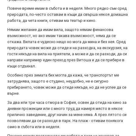
Повече време имам в събота и в неделя. Много рядко съм сред
природата, по-често оставам в къщи да свърша някоя домашна
работа, да чета книги, отивам ма театър и кино.
Нямам желание да имам вила, защото нямам финансова
възможност, но ако имам такава възможност, няма да се
откажа. Вилата е чудесно нещо но мога да мина и без нея. Сред
природата човек може да отиде и на разходка, на екскурзия, на
гости някъде на вила на приятели, а може и да се разходи, да си
направи например един преход през Витоша и да се прибере в
къщи отдъхнал.
Особено през зимата бих могла да кажа, че транспортът ме
затруднява, защото е студено, неудобно, не е сигурно
прибирането, човек може да отиде някъде, но да не успее да се
върне.
За два или три часа отмора в София, освен да отида на кино за
дневни прожекции или с много труд да намеря място в някое
прилично заведение, друг начин за мене няма. А през лятото си
позволявам да се разходя в парк. На плаж - отивам понякога
само в събота или в неделя.
Понеже между постоянната ми работа и тази на хонорар аз