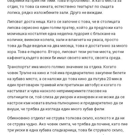
бъбрейки на приятни теми. Това е проблемът. А като места за
отдих, то това са кината, естествено театърът по същата
логика, рядко изложбените зали. Друго не виждам.
Липсват доста неща. Като се започне с това, че в столицата
липсва сериозно един голям пратер, който да предложи като
момчешка носталгия една неделна лудория с блъскане на
колички, виенски колела, зали и влакчета на ужаса, просто
това да бъде веднъж на два месеца, това е достатъчно за много
хора. Това е първото. Второ, липсват тези уютни места, уютни
кафенета,където всеки би имал своето място, своята среда.
Транспортът има много голямо значение за отдиха. Когато
човек Тръгне на кино и той има предварително закупени билети
на хубаво място, а се наложи до това кино да пътува 20 мин.в
един претоварен трамвай или претъпкан автобус и когато го
настъпват и чува наоколо непримиримите гласове на
спътниците си, той слиза де уморен и изнервен и не може да се
настрои към новата вълна пълноценно и предварително да си
внуши, че трябва да изгледа един много хубав филм
Обикновено отдихът не струва толкова скъпо, колкото и да ни
се струва чудно. Ако човек смята, че трябва да почине, като пие
три уиски в една хубава сладкарница, това би струвало скъпо,