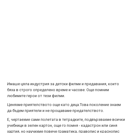
Имаше цяла индустрия за детски филми и предавания, които
бяха в строго определено време и часове. Още помним
любимите герои от тези филми.
Ценяхме приятелството още като деца.Това поколение знаем
да бъдем приятели и не прощаваме предателството.
Е, чертаехме сами полетата в тетрадките, подвързвахме всички
учебници в зелен картон, още го помня - кадастрон или синя
хартия, но научихме повече граматика, правопис и краснопис