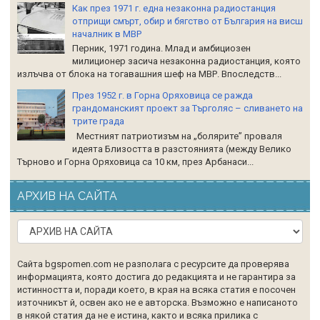
Как през 1971 г. една незаконна радиостанция
отприщи смърт, обир и бягство от България на висш
началник в МВР
Перник, 1971 година. Млад и амбициозен
милиционер засича незаконна радиостанция, която
излъчва от блока на тогавашния шеф на МВР. Впоследств...
През 1952 г. в Горна Оряховица се ражда
грандоманският проект за Търголяс – сливането на
трите града
Местният патриотизъм на „болярите” проваля
идеята Близостта в разстоянията (между Велико
Търново и Горна Оряховица са 10 км, през Арбанаси...
АРХИВ НА САЙТА
Сайта bgspomen.com не разполага с ресурсите да проверява
информацията, която достига до редакцията и не гарантира за
истинността и, поради което, в края на всяка статия е посочен
източникът й, освен ако не е авторска. Възможно е написаното
в някой статия да не е истина, както и всяка прилика с