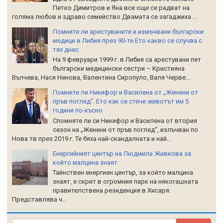
Петко Димитров и Яна все още се радват на
голяма любов и здраво семейство Двамата се загаджиха ...
Помните ли арестуваните и измъчвани български
медици в Либия през 90-те.Ето какво се случва с
тях днес
На 9 февруари 1999 г. в Либия са арестувани пет
български медицински сестри – Кристияна
Вълчева, Нася Ненова, Валентина Сиропуло, Валя Черве...
Помните ли Никифор и Василена от „Женени от
пръв поглед“. Ето как се стече животът им 5
години по-късно
Спомняте ли си Никифор и Василена от втория
сезон на „Женени от пръв поглед“, излъчван по
Нова тв през 2019 г. Те бяха най-скандалната и най...
Енергийният център на Людмила Живкова за
който малцина знаят
Тайнствен енергиен център, за който малцина
знаят, е скрит в огромния парк на някогашната
правителствена резиденция в Хисаря.
Представлява ч...