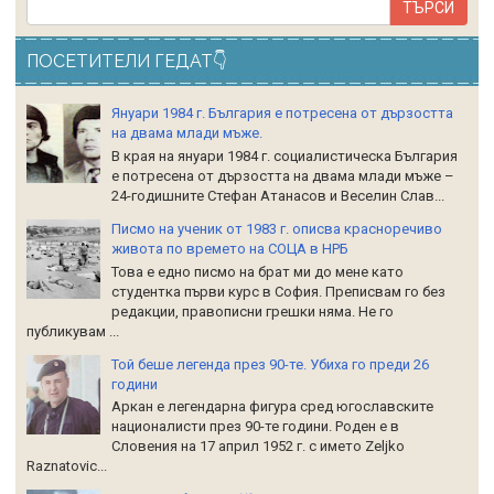
ПОСЕТИТЕЛИ ГЕДАТ👇
Януари 1984 г. България е потресена от дързостта
на двама млади мъже.
В края на януари 1984 г. социалистическа България
е потресена от дързостта на двама млади мъже –
24-годишните Стефан Атанасов и Веселин Слав...
Писмо на ученик от 1983 г. описва красноречиво
живота по времето на СОЦА в НРБ
Това е едно писмо на брат ми до мене като
студентка първи курс в София. Преписвам го без
редакции, правописни грешки няма. Не го
публикувам ...
Той беше легенда през 90-те. Убиха го преди 26
години
Аркан е легендарна фигура сред югославските
националисти през 90-те години. Роден е в
Словения на 17 април 1952 г. с името Zeljko
Raznatoviс...