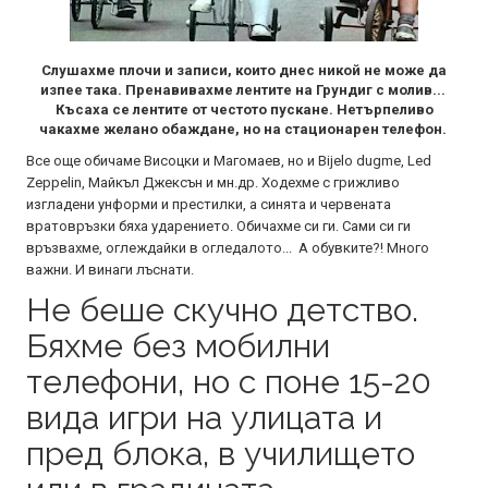
Слушахме плочи и записи, които днес никой не може да
изпее така. Пренавивахме лентите на Грундиг с молив...
Късаха се лентите от честото пускане. Нетърпеливо
чакахме желано обаждане, но на стационарен телефон.
Все още обичаме Висоцки и Магомаев, но и Bijelo dugme, Led
Zeppelin, Майкъл Джексън и мн.др. Ходехме с грижливо
изгладени унформи и престилки, а синята и червената
вратовръзки бяха ударението. Обичахме си ги. Сами си ги
връзвахме, оглеждайки в огледалото... А обувките?! Много
важни. И винаги лъснати.
Не беше скучно детство.
Бяхме без мобилни
телефони, но с поне 15-20
вида игри на улицата и
пред блока, в училището