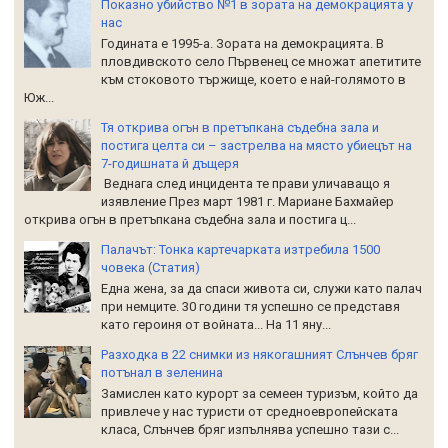
Показно убийство №1 в зората на демокрацията у
нас
Годината е 1995-а. Зората на демокрацията. В
пловдивското село Първенец се множат апетитите
към стоковото тържище, което е най-голямото в
Юж...
Тя открива огън в претъпкана съдебна зала и
постига целта си – застрелва на място убиецът на
7-годишната й дъщеря
Веднага след инцидента те прави уличаващо я
изявление През март 1981 г. Мариане Бахмайер
открива огън в претъпкана съдебна зала и постига ц...
Палачът: Тонка картечарката изтребила 1500
човека (Статия)
Една жена, за да спаси живота си, служи като палач
при немците. 30 години тя успешно се представя
като героиня от войната... На 11 яну...
Разходка в 22 снимки из някогашният Слънчев бряг
потънал в зеленина
Замислен като курорт за семеен туризъм, който да
привлече у нас туристи от средноевропейската
класа, Слънчев бряг изпълнява успешно тази с...