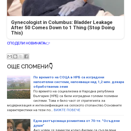
Gynecologist in Columbus: Bladder Leakage
After 50 Comes Down to 1 Thing (Stop Doing
This)
СПОДЕЛИ НОВИНАТА👉
ОЩЕ СПОМЕНИ👇
По времето на СОЦА в НРБ са изградени
напоителни системи, напояващи над 1,2 млн. декара
обработваема земя
По времето на социализма в Народна република
България (НРБ) са били изградени големи поливни
системи. Това е било част от стратегията за
модернизация и интензификация на селското стопанство.Основните
характеристики на тези по…
ВИЖТЕ ПОВЕЧЕ
Една разтърсваща романтика от 70-те. "Осъдени
души”
Ако човек се замисли колко филми са създадени