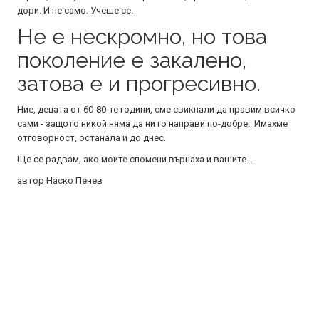
дори. И не само. Учеше се.
Не е нескромно, но това
поколение е закалено,
затова е и прогресивно.
Ние, децата от 60-80-те години, сме свикнали да правим всичко
сами - защото никой няма да ни го направи по-добре.. Имахме
отговорност, останала и до днес.
Ще се радвам, ако моите спомени върнаха и вашите...
автор Наско Пенев