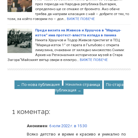
през периода на Народна република България,
определено ще се откаже от броенето. Ако обаче
трябва да направи класация с най – добрите от тях, то
този, за който говорим по – дол…
ВИЖТЕ ПОВЕЧЕ
Преди визита на Живков и Хрушчов в “Марица-
изток” има протест-властта изпада в паника
Никита Хрушчов и Тодор Живков пристигат в ТЕЦ
“Марица-изток 1” от гарата в Гълъбово с открита
лимузина, очаквани от хилядно множество.Сними:
Архив на Регионалния исторически музей в Стара
Загора“Майският вятър свири в електро…
ВИЖТЕ ПОВЕЧЕ
← По-нова публикация
Начална страница
По-стара
публикация →
1 коментар:
Анонимен
6 юли 2022 г. в 15:30
Всяко детство и време е красиво и уникално по