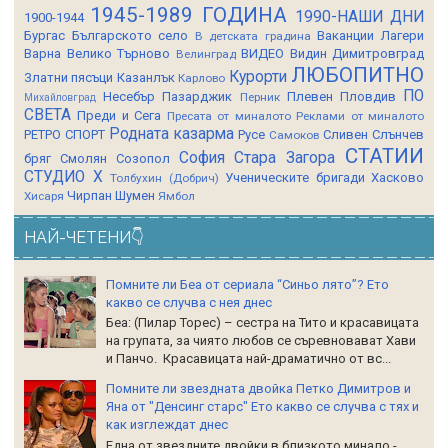
1945-1989 ГОДИНА
1990-НАШИ ДНИ
1900-1944
Бургас
Българското село
Ваканции Лагери
В детската градина
Варна
Велико Търново
ВИДЕО
Видин
Димитровград
Велинград
ЛЮБОПИТНО
Курорти
Златни пясъци
Казанлък
Карлово
ПО
Несебър
Пазарджик
Плевен
Пловдив
Перник
Михайловград
СВЕТА
Преди и Сега
Пресата от миналото
Реклами от миналото
Родната казарма
РЕТРО СПОРТ
Русе
Сливен
Слънчев
Самоков
СТАТИИ
София
Стара Загора
бряг
Смолян
Созопол
СТУДИО Х
Ученическите бригади
Хасково
Толбухин (Добрич)
Чирпан
Шумен
Хисаря
Ямбол
НАЙ-ЧЕТЕНИ👇
Помните ли Беа от сериала “Синьо лято”? Ето
какво се случва с нея днес
Беа: (Пилар Торес) – сестра на Тито и красавицата
на групата, за чиято любов се съревновават Хави
и Панчо. Красавицата най-драматично от вс...
Помните ли звездната двойка Петко Димитров и
Яна от "Денсинг старс" Ето какво се случва с тях и
как изглеждат днес
Една от звездните двойки в близкото минало -