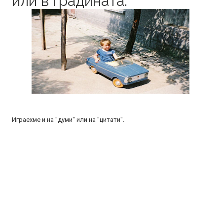
или в градината.
Играехме и на "думи" или на "цитати".