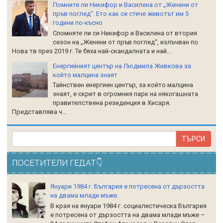
Помните ли Никифор и Василена от „Женени от
пръв поглед“. Ето как се стече животът им 5
години по-късно
Спомняте ли си Никифор и Василена от втория
сезон на „Женени от пръв поглед“, излъчван по
Нова тв през 2019 г. Те бяха най-скандалната и най...
Енергийният център на Людмила Живкова за
който малцина знаят
Тайнствен енергиен център, за който малцина
знаят, е скрит в огромния парк на някогашната
правителствена резиденция в Хисаря.
Представлява ч...
ПОСЕТИТЕЛИ ГЕДАТ👇
Януари 1984 г. България е потресена от дързостта
на двама млади мъже.
В края на януари 1984 г. социалистическа България
е потресена от дързостта на двама млади мъже –