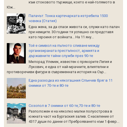
към стоковото тържище, което е най-голямото в
Юж...
Палачът: Тонка картечарката изтребила 1500
човека (Статия)
Една жена, за да спаси живота си, служи като палач
при немците. 30 години тя успешно се представя
като героиня от войната... На 11 яну...
Той е символ на пълното сливане между
организираната престъпност, армията и
държавните тайни служби през 90-те
Милорад Улемек, известен с прякорите Легия и
Лукович, е една от най-мрачните, влиятелни и
противоречиви фигури в съвременната история на Сър...
Една разходка из някогашния Слънчев бряг в 11
снимки от 70-те и 80-те
Созопол в 7 снимки от 60-те,70-те и 80-те
Разположен е на няколко малки полуострова в
южната част на Бургаския залив. С население от
4317 души по данни от Преброяването към 1 февр...