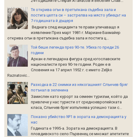
24-годишните Стефан Атанасов и Веселин Слав...
Тя открива огън в претъпкана съдебна зала и
постига целта си – застрелва на място убиецът на
7-годишната й дъщеря
Веднага след инцидента те прави уличаващо я
изявление През март 1981 г. Мариане Бахмайер
открива огън в претъпкана съдебна зала и постига ц...
Той беше легенда през 90-те. Убиха го преди 26
години
Аркан е легендарна фигура сред югославските
националисти през 90-те години. Роден е в
Словения на 17 април 1952 г. с името Zeljko
Raznatoviс...
Разходка в 22 снимки из някогашният Слънчев бряг
потънал в зеленина
Замислен като курорт за семеен туризъм, който да
привлече у нас туристи от средноевропейската
класа, Слънчев бряг изпълнява успешно тази с...
Показно убийство №1 в зората на демокрацията у
нас
Годината е 1995-а. Зората на демокрацията. В
пловдивското село Първенец се множат апетитите