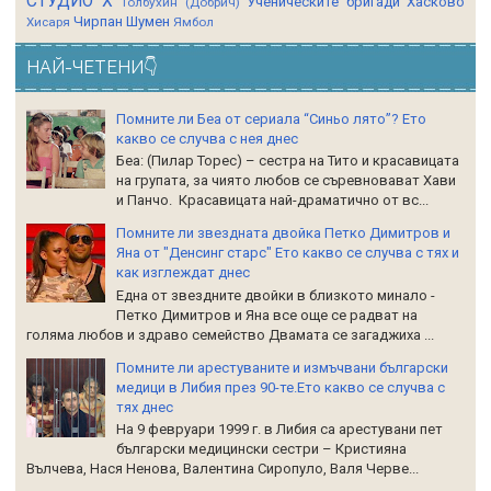
СТУДИО Х
Ученическите бригади
Хасково
Толбухин (Добрич)
Чирпан
Шумен
Хисаря
Ямбол
НАЙ-ЧЕТЕНИ👇
Помните ли Беа от сериала “Синьо лято”? Ето
какво се случва с нея днес
Беа: (Пилар Торес) – сестра на Тито и красавицата
на групата, за чиято любов се съревновават Хави
и Панчо. Красавицата най-драматично от вс...
Помните ли звездната двойка Петко Димитров и
Яна от "Денсинг старс" Ето какво се случва с тях и
как изглеждат днес
Една от звездните двойки в близкото минало -
Петко Димитров и Яна все още се радват на
голяма любов и здраво семейство Двамата се загаджиха ...
Помните ли арестуваните и измъчвани български
медици в Либия през 90-те.Ето какво се случва с
тях днес
На 9 февруари 1999 г. в Либия са арестувани пет
български медицински сестри – Кристияна
Вълчева, Нася Ненова, Валентина Сиропуло, Валя Черве...