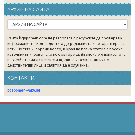
АРХИВ НА САЙТА
Сайта bgspomen.com не разполага с ресурсите да проверява
информацията, която достига до редакцията и не гарантира за
истинността и, поради което, в края на всяка статия е посочен
източникът й, освен ако не е авторска. Възможно е написаното
в някой статия да не е истина, както и всяка прилика с
действителни лица и събития да е случайна.
КОНТАКТИ:
bgspomen@abv.bg