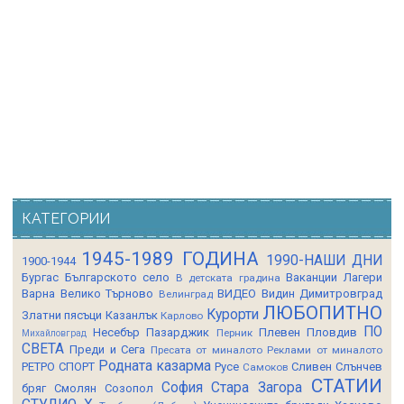
КАТЕГОРИИ
1945-1989 ГОДИНА
1990-НАШИ ДНИ
1900-1944
Бургас
Българското село
Ваканции Лагери
В детската градина
Варна
Велико Търново
ВИДЕО
Видин
Димитровград
Велинград
ЛЮБОПИТНО
Курорти
Златни пясъци
Казанлък
Карлово
ПО
Несебър
Пазарджик
Плевен
Пловдив
Перник
Михайловград
СВЕТА
Преди и Сега
Пресата от миналото
Реклами от миналото
Родната казарма
РЕТРО СПОРТ
Русе
Сливен
Слънчев
Самоков
СТАТИИ
София
Стара Загора
бряг
Смолян
Созопол