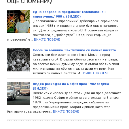
ОЩЕ СПОМЕНИ👇
Едно забравено предаване: Телевизионен
справочник,1988 г. (ВИДЕО)
„Телевизионен Справочник“ дебютира на екран през
януари 1988 г. и прави истински бум още в началото
си. Друго предаване, с което БНТ освежава ефира си
пак тогава, е „Добро утро“. След 1995 година „Тв
справочник“ е …
ВИЖТЕ ПОВЕЧЕ
Песен за войника :Как тихичко си капеха листата...
Септември бе и златна есен беше. Момиче пред
казармата стой. В сълзи обляно своя мил изпраща,
за сбогом нежни думи му реди. В сълзи обляно своя
мил изпраща, за сбогом нежни думи му реди. Как
тихичко си капеха листата. И…
ВИЖТЕ ПОВЕЧЕ
Видео разходка из София през 1982 година
(ВИДЕО)
Вижте как е изглеждала столицата ни през далечната
1982 година София е обявена за столица на 3 април
1879 г. от Учредителното народно събрание по
предложение на проф. Марин Дринов, като стар
български град, отдалечен…
ВИЖТЕ ПОВЕЧЕ