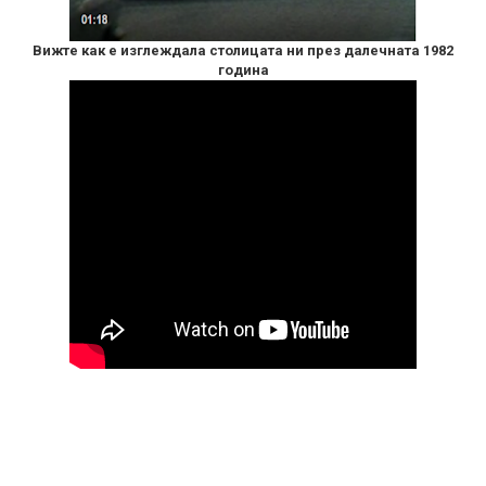
Вижте как е изглеждала столицата ни през далечната 1982
година