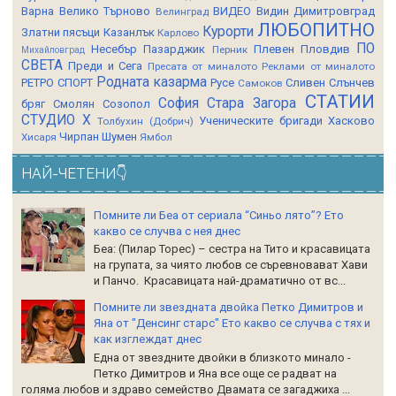
Варна
Велико Търново
ВИДЕО
Видин
Димитровград
Велинград
ЛЮБОПИТНО
Курорти
Златни пясъци
Казанлък
Карлово
ПО
Несебър
Пазарджик
Плевен
Пловдив
Перник
Михайловград
СВЕТА
Преди и Сега
Пресата от миналото
Реклами от миналото
Родната казарма
РЕТРО СПОРТ
Русе
Сливен
Слънчев
Самоков
СТАТИИ
София
Стара Загора
бряг
Смолян
Созопол
СТУДИО Х
Ученическите бригади
Хасково
Толбухин (Добрич)
Чирпан
Шумен
Хисаря
Ямбол
НАЙ-ЧЕТЕНИ👇
Помните ли Беа от сериала “Синьо лято”? Ето
какво се случва с нея днес
Беа: (Пилар Торес) – сестра на Тито и красавицата
на групата, за чиято любов се съревновават Хави
и Панчо. Красавицата най-драматично от вс...
Помните ли звездната двойка Петко Димитров и
Яна от "Денсинг старс" Ето какво се случва с тях и
как изглеждат днес
Една от звездните двойки в близкото минало -
Петко Димитров и Яна все още се радват на
голяма любов и здраво семейство Двамата се загаджиха ...