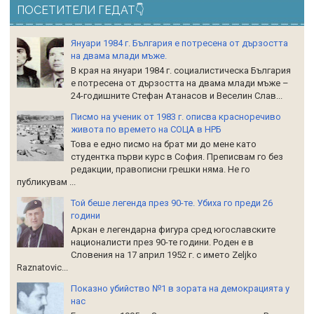
ПОСЕТИТЕЛИ ГЕДАТ👇
Януари 1984 г. България е потресена от дързостта
на двама млади мъже.
В края на януари 1984 г. социалистическа България
е потресена от дързостта на двама млади мъже –
24-годишните Стефан Атанасов и Веселин Слав...
Писмо на ученик от 1983 г. описва красноречиво
живота по времето на СОЦА в НРБ
Това е едно писмо на брат ми до мене като
студентка първи курс в София. Преписвам го без
редакции, правописни грешки няма. Не го
публикувам ...
Той беше легенда през 90-те. Убиха го преди 26
години
Аркан е легендарна фигура сред югославските
националисти през 90-те години. Роден е в
Словения на 17 април 1952 г. с името Zeljko
Raznatoviс...
Показно убийство №1 в зората на демокрацията у
нас