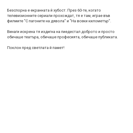
Безспорна е екранната й хубост. През 60-те, когато
телевизионните сериали прохождат, тя е там, играе във
филмите "С пагоните на дявола" и "На всеки километър".
Винаги искрена тя издигна на пиедестал доброто и просто
обичаше театъра, обичаше професията, обичаше публиката.
Поклон пред светлата й памет!