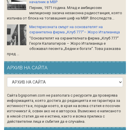
началник в МВР
Перник, 1971 година. Млад и амбициозен
милиционер засича незаконна радиостанция, която
излъчва от блока на тогавашния шеф на МВР. Впоследств...
Мистериозната смърт на основателят на
охранителна фирма „Клуб 777“– Жоро Италианеца
“Основателят на охранителната фирма „Клуб 777“
Георги Калапатиров – Жоро Италианеца е
обожавал песента „Бедни и богати“. Това разказва
пред ...
АРХИВ НА САЙТА
Сайта bgspomen.com не разполага с ресурсите да проверява
информацията, която достига до редакцията и не гарантира за
истинността и, поради което, в края на всяка статия е посочен
източникът й, освен ако не е авторска. Възможно е написаното
в някой статия да не е истина, както и всяка прилика с
действителни лица и събития да е случайна.