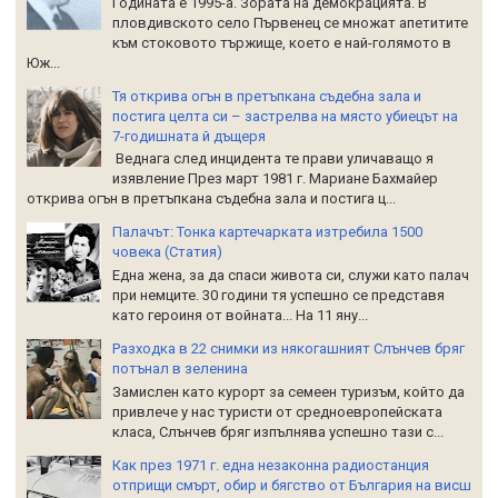
Годината е 1995-а. Зората на демокрацията. В
пловдивското село Първенец се множат апетитите
към стоковото тържище, което е най-голямото в
Юж...
Тя открива огън в претъпкана съдебна зала и
постига целта си – застрелва на място убиецът на
7-годишната й дъщеря
Веднага след инцидента те прави уличаващо я
изявление През март 1981 г. Мариане Бахмайер
открива огън в претъпкана съдебна зала и постига ц...
Палачът: Тонка картечарката изтребила 1500
човека (Статия)
Една жена, за да спаси живота си, служи като палач
при немците. 30 години тя успешно се представя
като героиня от войната... На 11 яну...
Разходка в 22 снимки из някогашният Слънчев бряг
потънал в зеленина
Замислен като курорт за семеен туризъм, който да
привлече у нас туристи от средноевропейската
класа, Слънчев бряг изпълнява успешно тази с...
Как през 1971 г. една незаконна радиостанция
отприщи смърт, обир и бягство от България на висш