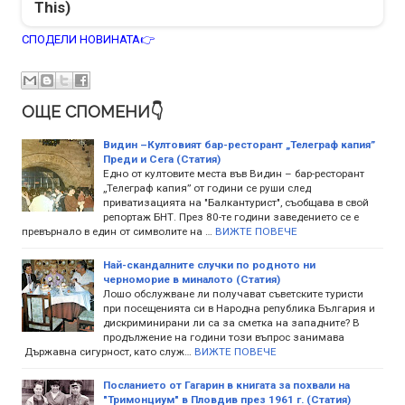
This)
СПОДЕЛИ НОВИНАТА👉
ОЩЕ СПОМЕНИ👇
Видин –Култовият бар-ресторант „Телеграф капия”
Преди и Сега (Статия)
Едно от култовите места във Видин – бар-ресторант
„Телеграф капия” от години се руши след
приватизацията на "Балкантурист", съобщава в свой
репортаж БНТ. През 80-те години заведението се е
превърнало в един от символите на …
ВИЖТЕ ПОВЕЧЕ
Най-скандалните случки по родното ни
черноморие в миналото (Статия)
Лошо обслужване ли получават съветските туристи
при посещенията си в Народна република България и
дискриминирани ли са за сметка на западните? В
продължение на години този въпрос занимава
Държавна сигурност, като служ…
ВИЖТЕ ПОВЕЧЕ
Посланието от Гагарин в книгата за похвали на
"Тримонциум" в Пловдив през 1961 г. (Статия)