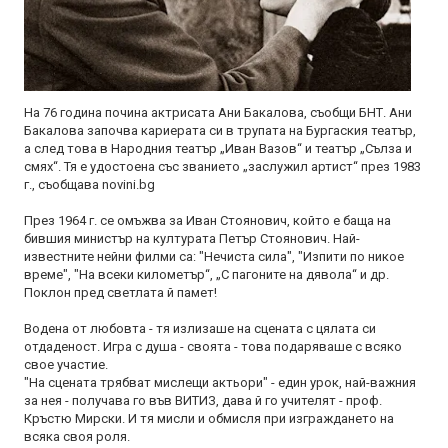
На 76 година почина актрисата Ани Бакалова, съобщи БНТ. Ани
Бакалова започва кариерата си в трупата на Бургаския театър,
а след това в Народния театър „Иван Вазов“ и театър „Сълза и
смях“. Тя е удостоена със званието „заслужил артист“ през 1983
г., съобщава novini.bg
През 1964 г. се омъжва за Иван Стоянович, който е баща на
бившия министър на културата Петър Стоянович. Най-
известните нейни филми са: "Нечиста сила", "Изпити по никое
време", "На всеки километър“, „С пагоните на дявола“ и др.
Поклон пред светлата й памет!
Водена от любовта - тя излизаше на сцената с цялата си
отдаденост. Игра с душа - своята - това подаряваше с всяко
свое участие.
"На сцената трябват мислещи актьори" - един урок, най-важния
за нея - получава го във ВИТИЗ, дава й го учителят - проф.
Кръстю Мирски. И тя мисли и обмисля при изграждането на
всяка своя роля.