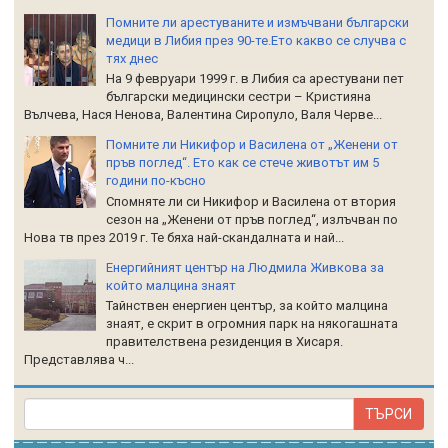
Помните ли арестуваните и измъчвани български
медици в Либия през 90-те.Ето какво се случва с
тях днес
На 9 февруари 1999 г. в Либия са арестувани пет
български медицински сестри – Кристияна
Вълчева, Нася Ненова, Валентина Сиропуло, Валя Черве...
Помните ли Никифор и Василена от „Женени от
пръв поглед“. Ето как се стече животът им 5
години по-късно
Спомняте ли си Никифор и Василена от втория
сезон на „Женени от пръв поглед“, излъчван по
Нова тв през 2019 г. Те бяха най-скандалната и най...
Енергийният център на Людмила Живкова за
който малцина знаят
Тайнствен енергиен център, за който малцина
знаят, е скрит в огромния парк на някогашната
правителствена резиденция в Хисаря.
Представлява ч...