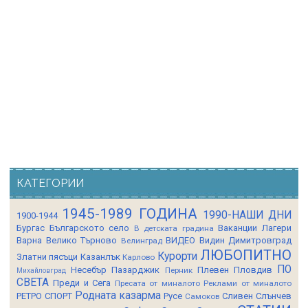
КАТЕГОРИИ
1945-1989 ГОДИНА
1990-НАШИ ДНИ
1900-1944
Бургас
Българското село
Ваканции Лагери
В детската градина
Варна
Велико Търново
ВИДЕО
Видин
Димитровград
Велинград
ЛЮБОПИТНО
Курорти
Златни пясъци
Казанлък
Карлово
ПО
Несебър
Пазарджик
Плевен
Пловдив
Перник
Михайловград
СВЕТА
Преди и Сега
Пресата от миналото
Реклами от миналото
Родната казарма
РЕТРО СПОРТ
Русе
Сливен
Слънчев
Самоков