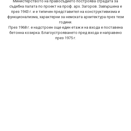
Министерството на правосъдието построява сградата за
съдебна палата по проект на проф. арх. Загоров. Завършена е
през 1943 г. и е типичен представител на конструктивизма и
функционализма, характерни за немската архитектура през тези
години.
През 1968 г. е надстроен още един етаж и на входа е поставена
бетонна козирка. Благоустрояването пред входа е направено
през 1975 г.