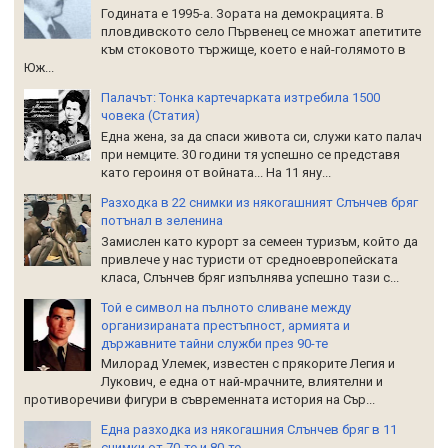
Годината е 1995-а. Зората на демокрацията. В
пловдивското село Първенец се множат апетитите
към стоковото тържище, което е най-голямото в
Юж...
Палачът: Тонка картечарката изтребила 1500
човека (Статия)
Една жена, за да спаси живота си, служи като палач
при немците. 30 години тя успешно се представя
като героиня от войната... На 11 яну...
Разходка в 22 снимки из някогашният Слънчев бряг
потънал в зеленина
Замислен като курорт за семеен туризъм, който да
привлече у нас туристи от средноевропейската
класа, Слънчев бряг изпълнява успешно тази с...
Той е символ на пълното сливане между
организираната престъпност, армията и
държавните тайни служби през 90-те
Милорад Улемек, известен с прякорите Легия и
Лукович, е една от най-мрачните, влиятелни и
противоречиви фигури в съвременната история на Сър...
Една разходка из някогашния Слънчев бряг в 11
снимки от 70-те и 80-те