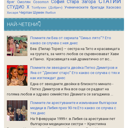
СТАТИИ
София
Стара Загора
бряг
Смолян
Созопол
СТУДИО Х
Ученическите бригади
Хасково
Толбухин (Добрич)
Чирпан
Шумен
Хисаря
Ямбол
НАЙ-ЧЕТЕНИ👇
Помните ли Беа от сериала “Синьо лято”? Ето
какво се случва с нея днес
Беа: (Пилар Торес) – сестра на Тито и красавицата
на групата, за чиято любов се съревновават Хави
и Панчо. Красавицата най-драматично от вс...
Помните ли звездната двойка Петко Димитров и
Яна от "Денсинг старс" Ето какво се случва с тях и
как изглеждат днес
Една от звездните двойки в близкото минало -
Петко Димитров и Яна все още се радват на
голяма любов и здраво семейство Двамата се загаджиха ...
Помните ли арестуваните и измъчвани български
медици в Либия през 90-те.Ето какво се случва с
тях днес
На 9 февруари 1999 г. в Либия са арестувани пет
български медицински сестри – Кристияна