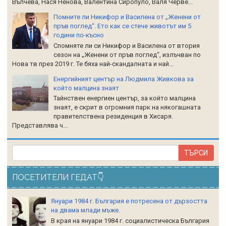
Вълчева, Нася Ненова, Валентина Сиропуло, Валя Черве...
Помните ли Никифор и Василена от „Женени от
пръв поглед“. Ето как се стече животът им 5
години по-късно
Спомняте ли си Никифор и Василена от втория
сезон на „Женени от пръв поглед“, излъчван по
Нова тв през 2019 г. Те бяха най-скандалната и най...
Енергийният център на Людмила Живкова за
който малцина знаят
Тайнствен енергиен център, за който малцина
знаят, е скрит в огромния парк на някогашната
правителствена резиденция в Хисаря.
Представлява ч...
ПОСЕТИТЕЛИ ГЕДАТ👇
Януари 1984 г. България е потресена от дързостта
на двама млади мъже.
В края на януари 1984 г. социалистическа България