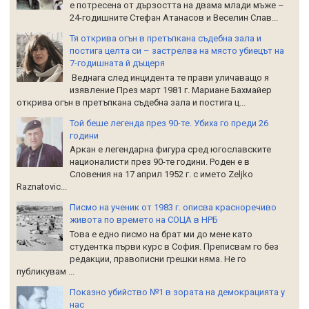
е потресена от дързостта на двама млади мъже –
24-годишните Стефан Атанасов и Веселин Слав...
Тя открива огън в претъпкана съдебна зала и
постига целта си – застрелва на място убиецът на
7-годишната й дъщеря
Веднага след инцидента те прави уличаващо я
изявление През март 1981 г. Мариане Бахмайер
открива огън в претъпкана съдебна зала и постига ц...
Той беше легенда през 90-те. Убиха го преди 26
години
Аркан е легендарна фигура сред югославските
националисти през 90-те години. Роден е в
Словения на 17 април 1952 г. с името Zeljko
Raznatoviс...
Писмо на ученик от 1983 г. описва красноречиво
живота по времето на СОЦА в НРБ
Това е едно писмо на брат ми до мене като
студентка първи курс в София. Преписвам го без
редакции, правописни грешки няма. Не го
публикувам ...
Показно убийство №1 в зората на демокрацията у
нас