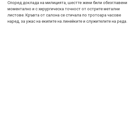
Според доклада на милицията, шестте жени били обезглавени
моментално и с хирургическа точност от острите метални
листове. Кръвта от салона се стичала по тротоара часове
наред, за ужас на екипите на линейките и служителите на реда.