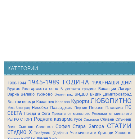
КАТЕГОРИИ
1945-1989 ГОДИНА
1990-НАШИ ДНИ
1900-1944
Бургас
Българското село
Ваканции Лагери
В детската градина
Варна
Велико Търново
ВИДЕО
Видин
Димитровград
Велинград
ЛЮБОПИТНО
Курорти
Златни пясъци
Казанлък
Карлово
ПО
Несебър
Пазарджик
Плевен
Пловдив
Перник
Михайловград
СВЕТА
Преди и Сега
Пресата от миналото
Реклами от миналото
Родната казарма
РЕТРО СПОРТ
Русе
Сливен
Слънчев
Самоков
СТАТИИ
София
Стара Загора
бряг
Смолян
Созопол
СТУДИО Х
Ученическите бригади
Хасково
Толбухин (Добрич)
Чирпан
Шумен
Хисаря
Ямбол