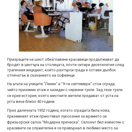
Призраците на шест обезглавени красавици продължават да
бродят в центъра на столицата, почти четири десетилетия след
трагичния инцидент, който разтърси града и остави дълбок
отпечатък в съзнанието на софиянци.
На ъгъла на улиците "Ленин" и "9-ти септември" стои сграда,
чийто приземен етаж е зазидан с червени тухли. Зад тези тухли
се крие история, която местните жители предават от уста на
уста вече близо 40 години.
През далечната 1952 година, когато сградата била нова,
приземният етаж приютявал луксозния за времето си
фризьорски салон "Модерна прическа". Салонът бил известен с
красивите си служителки и се превърнал в любимо място за