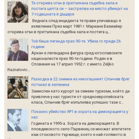
Тя открива огън в претъпкана съдебна зала и
постига целта си – застрелва на място убиецът на
7-годишната й дъщеря
Веднага след инцидента те прави уличаващо я
изявление През март 1981 г. Мариане Бахмайер
открива огън в претъпкана съдебна зала и постига ц...
Той беше легенда през 90-те. Убиха го преди 26
години
Аркан е легендарна фигура сред югославските
националисти през 90-те години. Роден е в
Словения на 17 април 1952 г. с името Zeljko
Raznatoviс...
Разходка в 22 снимки из някогашният Слънчев бряг
потънал в зеленина
Замислен като курорт за семеен туризъм, който да
привлече у нас туристи от средноевропейската
класа, Слънчев бряг изпълнява успешно тази с...
Показно убийство №1 в зората на демокрацията у
нас
Годината е 1995-а. Зората на демокрацията. В
пловдивското село Първенец се множат апетитите
към стоковото тържище, което е най-голямото в