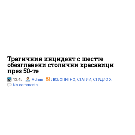
Трагичния инцидент с шестте
обезглавени столични красавици
през 50-те
13:45
Admin
ЛЮБОПИТНО
,
СТАТИИ
,
СТУДИО Х
No comments