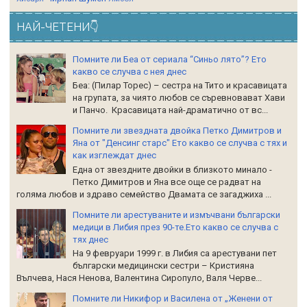
НАЙ-ЧЕТЕНИ👇
Помните ли Беа от сериала “Синьо лято”? Ето
какво се случва с нея днес
Беа: (Пилар Торес) – сестра на Тито и красавицата
на групата, за чиято любов се съревновават Хави
и Панчо. Красавицата най-драматично от вс...
Помните ли звездната двойка Петко Димитров и
Яна от "Денсинг старс" Ето какво се случва с тях и
как изглеждат днес
Една от звездните двойки в близкото минало -
Петко Димитров и Яна все още се радват на
голяма любов и здраво семейство Двамата се загаджиха ...
Помните ли арестуваните и измъчвани български
медици в Либия през 90-те.Ето какво се случва с
тях днес
На 9 февруари 1999 г. в Либия са арестувани пет
български медицински сестри – Кристияна
Вълчева, Нася Ненова, Валентина Сиропуло, Валя Черве...
Помните ли Никифор и Василена от „Женени от