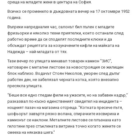
среща на младите жени в центъра на София.
Всичко се променило в дъждовната вечер на 17 октомври 1952
година.
Въпреки напредналия час, салонът бил пълен с младите
фризьорки и няколко техни приятелки, които останали след
работно време да си споделят последните клюки и да
обсъждат рецептата за козуначените кифли на майката на
Надежда – най-младата от тях.
Тази вечер по улицата минавал товарен камион "ЗИС",
натоварен с метални листове за новостроящия се жилищен
блок наблизо. Водачът Стоян Николов, уморен след дълъг
работен ден, не забелязал черната котка, която внезапно
пресякла улицата.
"Беше все едно гледам филм на ужасите, но на забавен кадър,"
разказвал по-късно единственият свидетел на инцидента –
нощният пазач на магазина отсреща. "Котката пресече пътя,
шофьорът завъртя рязко волана, спирачките изсвириха и
камионът се наклони. Металните листове се плъзнаха като
гилотини през стъклената витрина точно когато жените се
смееха на някаква шега."