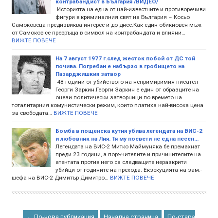
контрабандист в България /ВИДЕО/
Историята на една от най-известните и противоречиви
фигури в криминалния свят на България – Косьо
Самоковеца предизвиква интерес и до днес.Как един обикновен мъж
от Самоков се превръща в символ на контрабандата и влияни…
ВИЖТЕ ПОВЕЧЕ
На 7 август 1977 г.след жесток побой от ДС той
почива. Погребан е набързо в гробището на
Пазарджишкия затвор
48 години от убийството на непримиримия писател
Георги Заркин.Георги Заркин е един от образците на
онези политически затворници по времето на
тоталитарния комунистически режим, които платиха най-висока цена
за свободата…
ВИЖТЕ ПОВЕЧЕ
Бомба в пощенска кутия убива легендата на ВИС-2
и любовник на Лия. Тя му посвети не една песен…
Легендата на ВИС-2 Митко Маймуняка бе премахнат
преди 23 години, а поръчителите и причинителите на
атентата против него са следващите неразкрити
убийци от годините на прехода. Екзекуцията на зам.-
шефа на ВИС-2 Димитър Димитро…
ВИЖТЕ ПОВЕЧЕ
← По-нова публикация
Начална страница
По-стара