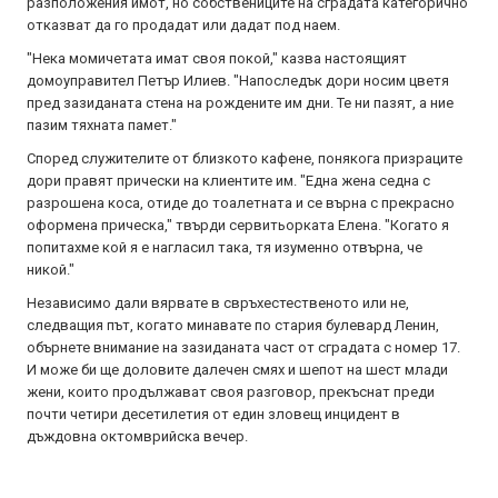
разположения имот, но собствениците на сградата категорично
отказват да го продадат или дадат под наем.
"Нека момичетата имат своя покой," казва настоящият
домоуправител Петър Илиев. "Напоследък дори носим цветя
пред зазиданата стена на рождените им дни. Те ни пазят, а ние
пазим тяхната памет."
Според служителите от близкото кафене, понякога призраците
дори правят прически на клиентите им. "Една жена седна с
разрошена коса, отиде до тоалетната и се върна с прекрасно
оформена прическа," твърди сервитьорката Елена. "Когато я
попитахме кой я е нагласил така, тя изуменно отвърна, че
никой."
Независимо дали вярвате в свръхестественото или не,
следващия път, когато минавате по стария булевард Ленин,
обърнете внимание на зазиданата част от сградата с номер 17.
И може би ще доловите далечен смях и шепот на шест млади
жени, които продължават своя разговор, прекъснат преди
почти четири десетилетия от един зловещ инцидент в
дъждовна октомврийска вечер.