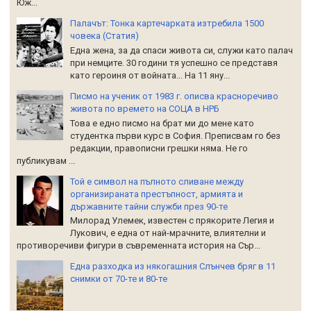
Юж...
Палачът: Тонка картечарката изтребила 1500
човека (Статия)
Една жена, за да спаси живота си, служи като палач
при немците. 30 години тя успешно се представя
като героиня от войната... На 11 яну...
Писмо на ученик от 1983 г. описва красноречиво
живота по времето на СОЦА в НРБ
Това е едно писмо на брат ми до мене като
студентка първи курс в София. Преписвам го без
редакции, правописни грешки няма. Не го
публикувам ...
Той е символ на пълното сливане между
организираната престъпност, армията и
държавните тайни служби през 90-те
Милорад Улемек, известен с прякорите Легия и
Лукович, е една от най-мрачните, влиятелни и
противоречиви фигури в съвременната история на Сър...
Една разходка из някогашния Слънчев бряг в 11
снимки от 70-те и 80-те