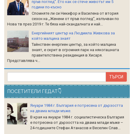
пръв поглед“. Ето как се стече животът им 5
години по-късно
Спомняте ли си Никифор и Василена от втория
сезон на „Женени от пръв поглед“, излъчван по
Нова тв през 2019 г. Те бяха най-скандалната и най...
Енергийният център на Людмила Живкова за
който малцина знаят
Тайнствен енергиен център, за който малцина
знаят, е скрит в огромния парк на някогашната
правителствена резиденция в Хисаря.
Представлява ч...
ПОСЕТИТЕЛИ ГЕДАТ👇
Януари 1984 г. България е потресена от дързостта
на двама млади мъже.
В края на януари 1984 г. социалистическа България
е потресена от дързостта на двама млади мъже –
24-годишните Стефан Атанасов и Веселин Слав...