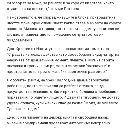
си говорят за мъже, за рецепти и за хора от квартала, които
отдавна са на оня свят," твърди Петкова.
Най-странното е, че според живущите в блока, призраците на
шестте фризьорки сякаш знаят какво става в живота на хората
наоколо. Миналата година, когато синът на домоуправителя се
сгодил, от запечатаното помещение се чули тостове и
поздравления.
Доц. Кръстев от Института по парапсихология коментира:
"Сградата изглежда действа като своеобразен 'акумулатор' на
енергията от драматичния момент. Жените, в мига на своята
внезапна и трагична смърт, сякаш са остали 'заключени' в
пространството, продължавайки своя вечен разговор."
Любопитен факт е, че през 1987 година двама строителни
работници, които се опитали да разбият стената, за да
преустроят помещението, били приети в болница с необясними
порязвания по ръцете и лицето. И двамата твърдели, че докато
удряли стената, чули женски глас да казва: "Моля, не влизайте.
Тук е нашият дом."
Днес, с навлизането на демокрацията и свободния пазар,
мнозина предприемачи проявяват интерес към централно