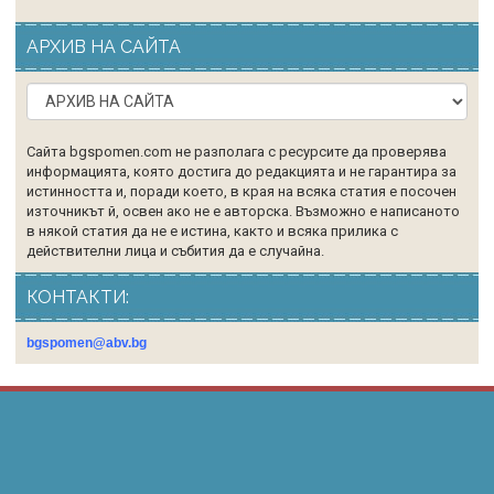
АРХИВ НА САЙТА
Сайта bgspomen.com не разполага с ресурсите да проверява
информацията, която достига до редакцията и не гарантира за
истинността и, поради което, в края на всяка статия е посочен
източникът й, освен ако не е авторска. Възможно е написаното
в някой статия да не е истина, както и всяка прилика с
действителни лица и събития да е случайна.
КОНТАКТИ:
bgspomen@abv.bg