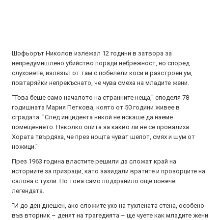
Шофьорът Николов излежал 12 години в затвора за
непредумишлено убийство поради небрежност, но според
слуховете, излязъл от там с побелели коси и разстроен ум,
повтаряйки непрекъснато, че чува смеха на младите жени.
"Това беше само началото на странните неща," споделя 78-
годишната Мария Петкова, която от 50 години живее в
сградата. "След инцидента никой не искаше да наеме
помещението. Няколко опита за какво ли не се провалиха.
Хората твърдяха, че през нощта чуват шепот, смях и шум от
ножици."
През 1963 година властите решили да сложат край на
историите за призраци, като зазидали вратите и прозорците на
салона с тухли. Но това само подхранило още повече
легендата.
"И до ден днешен, ако сложите ухо на тухлената стена, особено
във вторник – денят на трагедията – ще чуете как младите жени