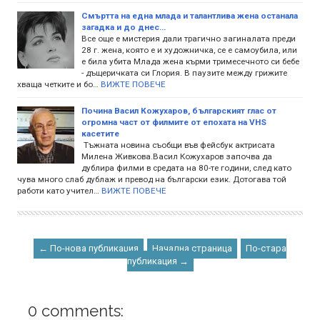
Смъртта на една млада и талантлива жена останала
загадка и до днес...
Все още е мистерия дали трагично загиналата преди
28 г. жена, която е и художничка, се е самоубила, или
е била убита Млада жена кърми тримесечното си бебе
- дъщеричката си Глория. В паузите между грижите
хваща четките и бо…
ВИЖТЕ ПОВЕЧЕ
Почина Васил Кожухаров, българският глас от
огромна част от филмите от епохата на VHS
касетите
Тъжната новина съобщи във фейсбук актрисата
Милена Живкова.Васил Кожухаров започва да
дублира филми в средата на 80-те години, след като
чува много слаб дублаж и превод на български език. Дотогава той
работи като учител…
ВИЖТЕ ПОВЕЧЕ
← По-нова публикация
Начална страница
По-стара
публикация →
0 comments: