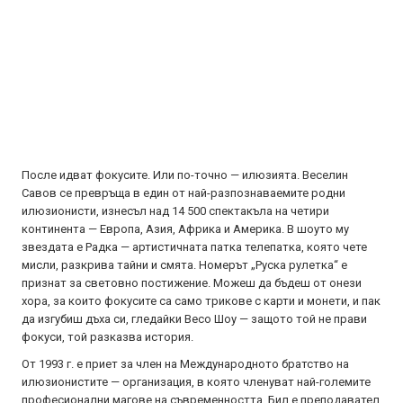
После идват фокусите. Или по-точно — илюзията. Веселин
Савов се превръща в един от най-разпознаваемите родни
илюзионисти, изнесъл над 14 500 спектакъла на четири
континента — Европа, Азия, Африка и Америка. В шоуто му
звездата е Радка — артистичната патка телепатка, която чете
мисли, разкрива тайни и смята. Номерът „Руска рулетка“ е
признат за световно постижение. Можеш да бъдеш от онези
хора, за които фокусите са само трикове с карти и монети, и пак
да изгубиш дъха си, гледайки Весо Шоу — защото той не прави
фокуси, той разказва история.
От 1993 г. е приет за член на Международното братство на
илюзионистите — организация, в която членуват най-големите
професионални магове на съвременността. Бил е преподавател