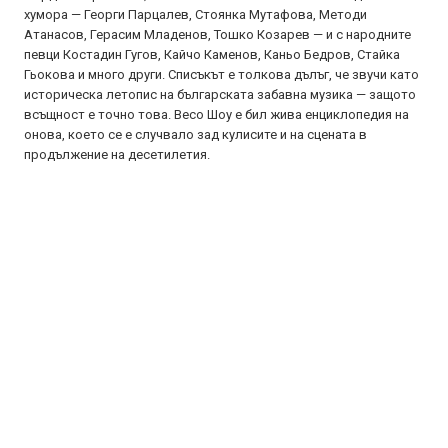
хумора — Георги Парцалев, Стоянка Мутафова, Методи
Атанасов, Герасим Младенов, Тошко Козарев — и с народните
певци Костадин Гугов, Кайчо Каменов, Каньо Бедров, Стайка
Гьокова и много други. Списъкът е толкова дълъг, че звучи като
историческа летопис на българската забавна музика — защото
всъщност е точно това. Весо Шоу е бил жива енциклопедия на
онова, което се е случвало зад кулисите и на сцената в
продължение на десетилетия.