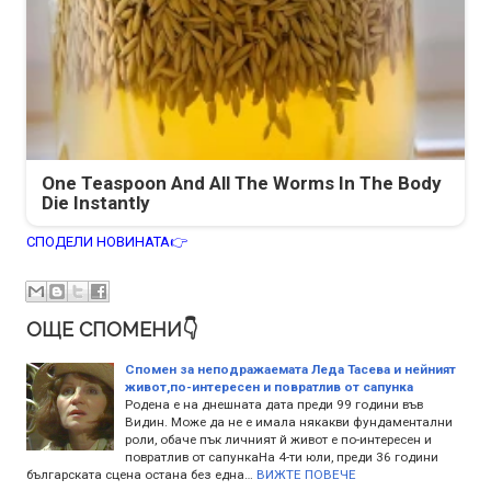
One Teaspoon And All The Worms In The Body
Die Instantly
СПОДЕЛИ НОВИНАТА👉
ОЩЕ СПОМЕНИ👇
Спомен за неподражаемата Леда Тасева и нейният
живот,по-интересен и повратлив от сапунка
Родена е на днешната дата преди 99 години във
Видин. Може да не е имала някакви фундаментални
роли, обаче пък личният й живот е по-интересен и
повратлив от сапункаНа 4-ти юли, преди 36 години
българската сцена остана без една…
ВИЖТЕ ПОВЕЧЕ