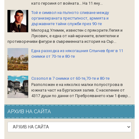
като героиня от войната... На 11 яну...
Той е символ на пълното сливане между
организираната престъпност, армията и
държавните тайни служби през 90-те
Милорад Улемек, известен с прякорите Легия и
Лукович, е една от най-мрачните, влиятелни и
противоречиви фигури в съвременната история на Сър...
Една разходка из някогашния Слънчев бряг в 11
снимки от 70-те и 80-те
Созопол в 7 снимки от 60-те,70-те и 80-те
Разположен е на няколко малки полуострова в
южната част на Бургаския залив. С население от
4317 души по данни от Преброяването към 1 февр...
АРХИВ НА САЙТА