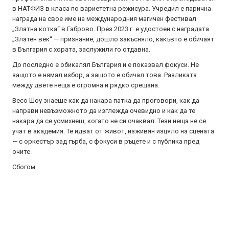
в НАТФИЗ в класа по вариететна режисура. Учредил е парична
награда на свое име на международния магичен фестивал
„Златна котка“ в Габрово. През 2023 г. е удостоен с наградата
„Златен век“ — признание, дошло закъсняло, какъвто е обичаят
в България с хората, заслужили го отдавна.
До последно е обикалял България и е показвал фокуси. Не
защото е нямал избор, а защото е обичал това. Разликата
между двете неща е огромна и рядко срещана.
Весо Шоу знаеше как да накара патка да проговори, как да
направи невъзможното да изглежда очевидно и как да те
накара да се усмихнеш, когато не си очаквал. Тези неща не се
учат в академия. Те идват от живот, изживян изцяло на сцената
— с оркестър зад гърба, с фокуси в ръцете и с публика пред
очите.
Сбогом.