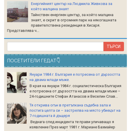
Енергийният център на Людмила Живкова за
който малцина знаят
Тайнствен енергиен център, за който малцина
знаят, е скрит в огромния парк на някогашната
правителствена резиденция в Хисаря.
Представлява ч...
ПОСЕТИТЕЛИ ГЕДАТ👇
Януари 1984 г. България е потресена от дързостта
на двама млади мъже.
В края на януари 1984 г. социалистическа България
е потресена от дързостта на двама млади мъже –
24-годишните Стефан Атанасов и Веселин Слав...
Тя открива огън в претъпкана съдебна зала и
постига целта си – застрелва на място убиецът на
7-годишната й дъщеря
Веднага след инцидента те прави уличаващо я
изявление През март 1981 г. Мариане Бахмайер