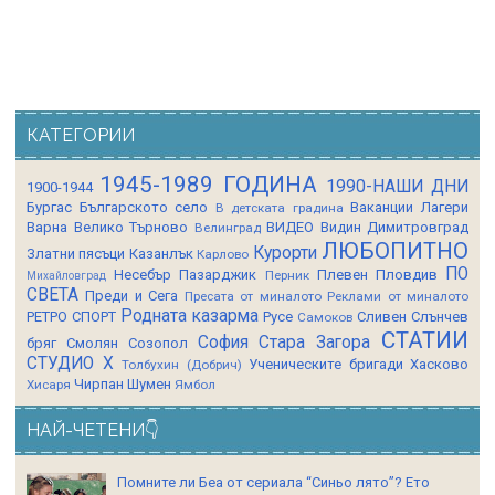
КАТЕГОРИИ
1945-1989 ГОДИНА
1990-НАШИ ДНИ
1900-1944
Бургас
Българското село
Ваканции Лагери
В детската градина
Варна
Велико Търново
ВИДЕО
Видин
Димитровград
Велинград
ЛЮБОПИТНО
Курорти
Златни пясъци
Казанлък
Карлово
ПО
Несебър
Пазарджик
Плевен
Пловдив
Перник
Михайловград
СВЕТА
Преди и Сега
Пресата от миналото
Реклами от миналото
Родната казарма
РЕТРО СПОРТ
Русе
Сливен
Слънчев
Самоков
СТАТИИ
София
Стара Загора
бряг
Смолян
Созопол
СТУДИО Х
Ученическите бригади
Хасково
Толбухин (Добрич)
Чирпан
Шумен
Хисаря
Ямбол
НАЙ-ЧЕТЕНИ👇
Помните ли Беа от сериала “Синьо лято”? Ето