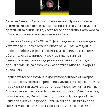
Веселин Савов — Весо Шоу — си е заминал. Тръгнал си е по
същия начин, по който е живял цял живот: без много шум, без
претенции за вниманието, което му се е полагало. Само хората,
обичали го, знаят колко голяма е загубата.
Роден е на 17 август 1949 г. в София. Баща му загива млад при
катастрофа и Весо поема в живота рано — от 14-годишна
възраст работи и е фактическият мъж в семейството. Тези
обстоятелства формират характера му: практичен,
самостоятелен, свикнал да разчита на себе си, но с рядко
срещано умение да разсмива и опростява живота на хората
около него.
Кариерата му се разгръща в две успоредни посоки, на пръв
поглед несъвместими. Първо идва музиката. Като ръководител
на оркестър той акомпанира на практически целия пантеон на
българската естрада в най-силните им години — Лили Иванова,
Емил Димитров, Мими Иванова, Борислав Грънчаров, Нели
Рангелова, Кичка Бодурова, Катя Филипова, Стефка Берова,
Йордан Марчинков, Боян Иванов. Работил е и с легендите на