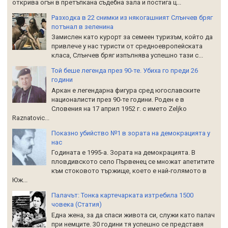
открива огън в претъпкана съдебна зала и постига ц...
Разходка в 22 снимки из някогашният Слънчев бряг
потънал в зеленина
Замислен като курорт за семеен туризъм, който да
привлече у нас туристи от средноевропейската
класа, Слънчев бряг изпълнява успешно тази с...
Той беше легенда през 90-те. Убиха го преди 26
години
Аркан е легендарна фигура сред югославските
националисти през 90-те години. Роден е в
Словения на 17 април 1952 г. с името Zeljko
Raznatoviс...
Показно убийство №1 в зората на демокрацията у
нас
Годината е 1995-а. Зората на демокрацията. В
пловдивското село Първенец се множат апетитите
към стоковото тържище, което е най-голямото в
Юж...
Палачът: Тонка картечарката изтребила 1500
човека (Статия)
Една жена, за да спаси живота си, служи като палач
при немците. 30 години тя успешно се представя