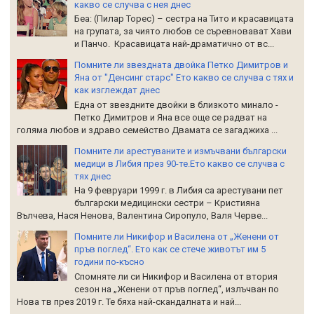
какво се случва с нея днес
Беа: (Пилар Торес) – сестра на Тито и красавицата
на групата, за чиято любов се съревновават Хави
и Панчо. Красавицата най-драматично от вс...
Помните ли звездната двойка Петко Димитров и
Яна от "Денсинг старс" Ето какво се случва с тях и
как изглеждат днес
Една от звездните двойки в близкото минало -
Петко Димитров и Яна все още се радват на
голяма любов и здраво семейство Двамата се загаджиха ...
Помните ли арестуваните и измъчвани български
медици в Либия през 90-те.Ето какво се случва с
тях днес
На 9 февруари 1999 г. в Либия са арестувани пет
български медицински сестри – Кристияна
Вълчева, Нася Ненова, Валентина Сиропуло, Валя Черве...
Помните ли Никифор и Василена от „Женени от
пръв поглед“. Ето как се стече животът им 5
години по-късно
Спомняте ли си Никифор и Василена от втория
сезон на „Женени от пръв поглед“, излъчван по
Нова тв през 2019 г. Те бяха най-скандалната и най...