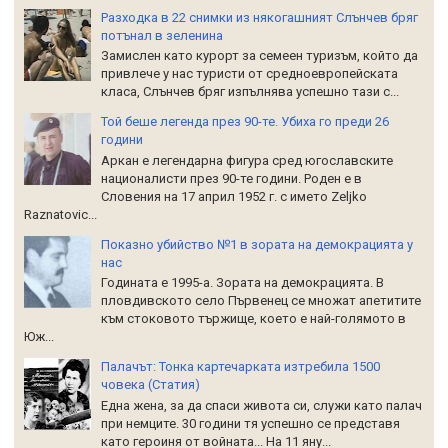
Разходка в 22 снимки из някогашният Слънчев бряг
потънал в зеленина
Замислен като курорт за семеен туризъм, който да
привлече у нас туристи от средноевропейската
класа, Слънчев бряг изпълнява успешно тази с...
Той беше легенда през 90-те. Убиха го преди 26
години
Аркан е легендарна фигура сред югославските
националисти през 90-те години. Роден е в
Словения на 17 април 1952 г. с името Zeljko
Raznatoviс...
Показно убийство №1 в зората на демокрацията у
нас
Годината е 1995-а. Зората на демокрацията. В
пловдивското село Първенец се множат апетитите
към стоковото тържище, което е най-голямото в
Юж...
Палачът: Тонка картечарката изтребила 1500
човека (Статия)
Една жена, за да спаси живота си, служи като палач
при немците. 30 години тя успешно се представя
като героиня от войната... На 11 яну...