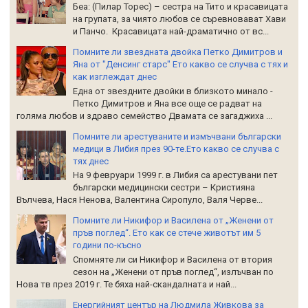
Беа: (Пилар Торес) – сестра на Тито и красавицата
на групата, за чиято любов се съревновават Хави
и Панчо. Красавицата най-драматично от вс...
Помните ли звездната двойка Петко Димитров и
Яна от "Денсинг старс" Ето какво се случва с тях и
как изглеждат днес
Една от звездните двойки в близкото минало -
Петко Димитров и Яна все още се радват на
голяма любов и здраво семейство Двамата се загаджиха ...
Помните ли арестуваните и измъчвани български
медици в Либия през 90-те.Ето какво се случва с
тях днес
На 9 февруари 1999 г. в Либия са арестувани пет
български медицински сестри – Кристияна
Вълчева, Нася Ненова, Валентина Сиропуло, Валя Черве...
Помните ли Никифор и Василена от „Женени от
пръв поглед“. Ето как се стече животът им 5
години по-късно
Спомняте ли си Никифор и Василена от втория
сезон на „Женени от пръв поглед“, излъчван по
Нова тв през 2019 г. Те бяха най-скандалната и най...
Енергийният център на Людмила Живкова за