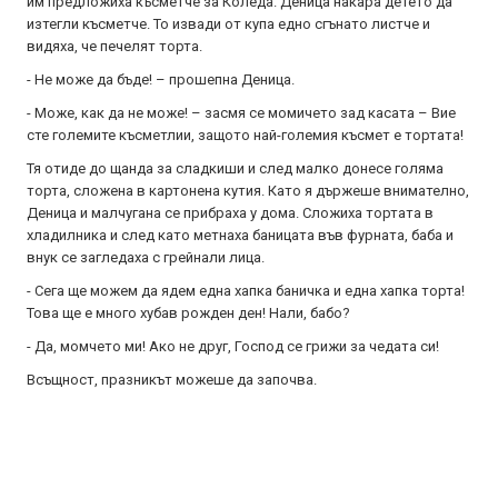
им предложиха късметче за Коледа. Деница накара детето да
изтегли късметче. То извади от купа едно сгънато листче и
видяха, че печелят торта.
- Не може да бъде! – прошепна Деница.
- Може, как да не може! – засмя се момичето зад касата – Вие
сте големите късметлии, защото най-големия късмет е тортата!
Тя отиде до щанда за сладкиши и след малко донесе голяма
торта, сложена в картонена кутия. Като я държеше внимателно,
Деница и малчугана се прибраха у дома. Сложиха тортата в
хладилника и след като метнаха баницата във фурната, баба и
внук се загледаха с грейнали лица.
- Сега ще можем да ядем една хапка баничка и една хапка торта!
Това ще е много хубав рожден ден! Нали, бабо?
- Да, момчето ми! Ако не друг, Господ се грижи за чедата си!
Всъщност, празникът можеше да започва.