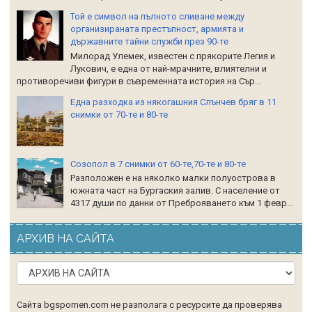
Той е символ на пълното сливане между
организираната престъпност, армията и
държавните тайни служби през 90-те
Милорад Улемек, известен с прякорите Легия и
Лукович, е една от най-мрачните, влиятелни и
противоречиви фигури в съвременната история на Сър...
Една разходка из някогашния Слънчев бряг в 11
снимки от 70-те и 80-те
Созопол в 7 снимки от 60-те,70-те и 80-те
Разположен е на няколко малки полуострова в
южната част на Бургаския залив. С население от
4317 души по данни от Преброяването към 1 февр...
АРХИВ НА САЙТА
Сайта bgspomen.com не разполага с ресурсите да проверява