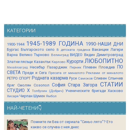
КАТЕГОРИИ
1945-1989 ГОДИНА
1990-НАШИ ДНИ
1900-1944
Бургас
Българското село
Ваканции Лагери
В детската градина
Варна
Велико Търново
ВИДЕО
Видин
Димитровград
Велинград
ЛЮБОПИТНО
Курорти
Златни пясъци
Казанлък
Карлово
ПО
Несебър
Пазарджик
Плевен
Пловдив
Перник
Михайловград
СВЕТА
Преди и Сега
Пресата от миналото
Реклами от миналото
Родната казарма
РЕТРО СПОРТ
Русе
Сливен
Слънчев
Самоков
СТАТИИ
София
Стара Загора
бряг
Смолян
Созопол
СТУДИО Х
Ученическите бригади
Хасково
Толбухин (Добрич)
Чирпан
Шумен
Хисаря
Ямбол
НАЙ-ЧЕТЕНИ👇
Помните ли Беа от сериала “Синьо лято”? Ето
какво се случва с нея днес