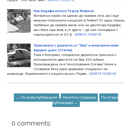
Как Кадафи излъга Тодор Живков
Интересно какво ли щяхме да правим сега, ако още
имахме петролната концесия в Либия? От една страна,
трябваше да правим мили очи на диктатора Кадафи,
ако беше още жив, а от друга – да сме солидарни с
партньорите ни от ЕС.&…
ВИЖТЕ ПОВЕЧЕ
Триколката с двигател от "Ява" и електрическият
вариант днес (Статия)
Това е Велорекс, специална двуместна триколка с
мотоциклетен двигател на Ява 250 кубика.
Произвеждаха ги в Чехословакия (тогава Чехия и
Словакия бяха една държава) специално за
инвалиди. Управлението е изцяло ръчно. Първи…
ВИЖТЕ ПОВЕЧЕ
← По-нова публикация
Начална страница
По-стара
публикация →
0 comments: