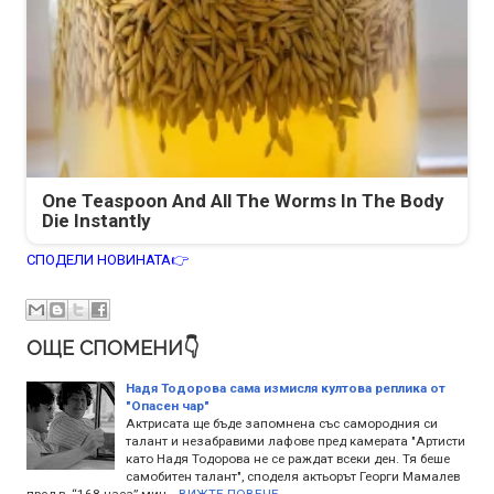
One Teaspoon And All The Worms In The Body
Die Instantly
СПОДЕЛИ НОВИНАТА👉
ОЩЕ СПОМЕНИ👇
Надя Тодорова сама измисля култова реплика от
"Опасен чар"
Актрисата ще бъде запомнена със самородния си
талант и незабравими лафове пред камерата "Артисти
като Надя Тодорова не се раждат всеки ден. Тя беше
самобитен талант", споделя актьорът Георги Мамалев
пред в. “168 часа” мин…
ВИЖТЕ ПОВЕЧЕ