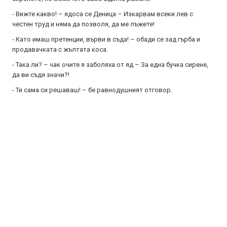
- Вижте какво! – ядоса се Деница – Изкарвам всеки лев с
честен труд и няма да позволя, да ме лъжете!
- Като имаш претенции, върви в съда! – обади се зад гърба и
продавачката с жълтата коса.
- Така ли? – чак очите я заболяха от яд – За една бучка сирене,
да ви съдя значи?!
- Ти сама си решаваш! – бе равнодушният отговор.