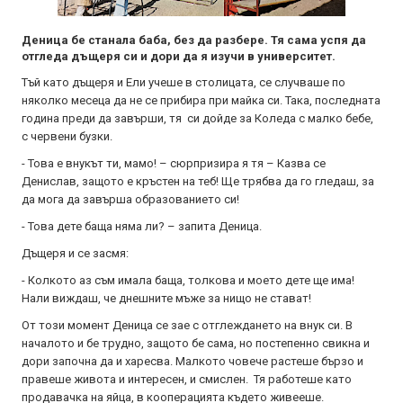
Деница бе станала баба, без да разбере. Тя сама успя да
отгледа дъщеря си и дори да я изучи в университет.
Тъй като дъщеря и Ели учеше в столицата, се случваше по
няколко месеца да не се прибира при майка си. Така, последната
година преди да завърши, тя си дойде за Коледа с малко бебе,
с червени бузки.
- Това е внукът ти, мамо! – сюрпризира я тя – Казва се
Денислав, защото е кръстен на теб! Ще трябва да го гледаш, за
да мога да завърша образованието си!
- Това дете баща няма ли? – запита Деница.
Дъщеря и се засмя:
- Колкото аз съм имала баща, толкова и моето дете ще има!
Нали виждаш, че днешните мъже за нищо не стават!
От този момент Деница се зае с отглеждането на внук си. В
началото и бе трудно, защото бе сама, но постепенно свикна и
дори започна да и харесва. Малкото човече растеше бързо и
правеше живота и интересен, и смислен. Тя работеше като
продавачка на яйца, в кооперацията където живееше.