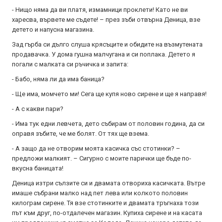
- Нищо няма да ви платя, измамници проклети! Като не ви
харесва, вървете ме съдете! – през зъби отвърна Деница, взе
детето и напусна магазина.
Зад гърба си дълго слуша крясъците и обидите на възмутената
продавачка. У дома гушна малчугана и си поплака. Детето я
погали с малката си ръчичка и запита:
- Бабо, няма ли да има баница?
- Ще има, момчето ми! Сега ще купя ново сирене и ще я направя!
- А с какви пари?
- Има тук едни левчета, дето събирам от половин година, да си
оправя зъбите, че ме болят. От тях ще взема.
- А защо да не отворим моята касичка със стотинки? –
предложи малкият. – Сигурно с моите парички ще бъде по-
вкусна баницата!
Деница изтри сълзите си и двамата отвориха касичката. Вътре
имаше събрани малко над пет лева или колкото половин
килограм сирене. Тя взе стотинките и двамата тръгнаха този
път към друг, по-отдалечен магазин. Купиха сирене и на касата