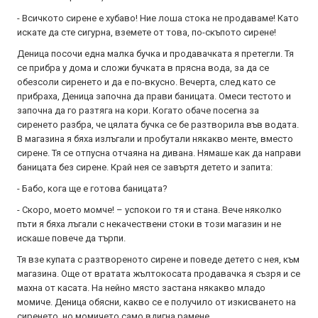
- Всичкото сирене е хубаво! Ние лоша стока не продаваме! Като
искате да сте сигурна, вземете от това, по-скъпото сирене!
Деница посочи една малка бучка и продавачката я претегли. Тя
се прибра у дома и сложи бучката в прясна вода, за да се
обезсоли сиренето и да е по-вкусно. Вечерта, след като се
прибраха, Деница започна да прави баницата. Омеси тестото и
започна да го разтяга на кори. Когато обаче посегна за
сиренето разбра, че цялата бучка се бе разтворила във водата.
В магазина я бяха излъгали и пробутали някакво менте, вместо
сирене. Тя се отпусна отчаяна на дивана. Нямаше как да направи
баницата без сирене. Край нея се завъртя детето и запита:
- Бабо, кога ще е готова баницата?
- Скоро, моето момче! – успокои го тя и стана. Вече няколко
пъти я бяха лъгали с некачествени стоки в този магазин и не
искаше повече да търпи.
Тя взе купата с разтвореното сирене и поведе детето с нея, към
магазина. Още от вратата жълтокосата продавачка я съзря и се
махна от касата. На нейно място застана някакво младо
момиче. Деница обясни, какво се е получило от изкисването на
сиренето, но момичето само вдигна рамене.