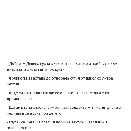
- Добре! – Деница пусна ръчичката на детето и приближи към
витрината с млечните продукти.
Тя обиколи и застана до отворена кутия от няколко литра
зехтин.
- Къде си тръгнала? Махай се от там! – опита се да я спре
продавачката.
- Ще ви върна сиренето! Моля, заповядайте! – тя изля купата в
зехтина и се върна при детето.
- Глупачке! Сега ще платиш всичкия зехтин! – заплаши я
жълтокосата.