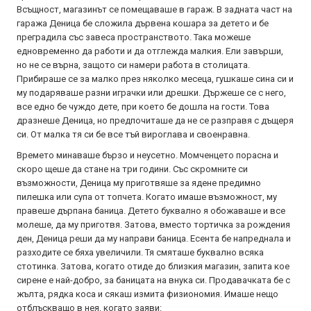
Всъщност, магазинът се помещаваше в гараж. В задната част на
гаража Деница бе сложила дървена кошара за детето и бе
преградила със завеса пространството. Така можеше
едновременно да работи и да отглежда малкия. Ели завърши,
но не се върна, защото си намери работа в столицата.
Прибираше се за малко през няколко месеца, гушкаше сина си и
му подаряваше разни играчки или дрешки. Държеше се с него,
все едно бе чуждо дете, при което бе дошла на гости. Това
дразнеше Деница, но предпочиташе да не се разправя с дъщеря
си. От малка тя си бе все тъй вироглава и своенравна.
Времето минаваше бързо и неусетно. Момченцето порасна и
скоро щеше да стане на три години. Със скромните си
възможности, Деница му приготвяше за ядене предимно
пилешка или супа от топчета. Когато имаше възможност, му
правеше дърпана баница. Детето буквално я обожаваше и все
молеше, да му приготвя. Затова, вместо тортичка за рождения
ден, Деница реши да му направи баница. Есента бе напреднала и
разходите се бяха увеличили. Тя смяташе буквално всяка
стотинка. Затова, когато отиде до близкия магазин, запита кое
сирене е най-добро, за баницата на внука си. Продавачката бе с
жълта, рядка коса и сякаш измита физиономия. Имаше нещо
отблъскващо в нея, когато заяви: