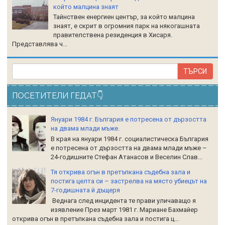
който малцина знаят
Тайнствен енергиен център, за който малцина
знаят, е скрит в огромния парк на някогашната
правителствена резиденция в Хисаря.
Представлява ч...
ПОСЕТИТЕЛИ ГЕДАТ👇
Януари 1984 г. България е потресена от дързостта
на двама млади мъже.
В края на януари 1984 г. социалистическа България
е потресена от дързостта на двама млади мъже –
24-годишните Стефан Атанасов и Веселин Слав...
Тя открива огън в претъпкана съдебна зала и
постига целта си – застрелва на място убиецът на
7-годишната й дъщеря
Веднага след инцидента те прави уличаващо я
изявление През март 1981 г. Мариане Бахмайер
открива огън в претъпкана съдебна зала и постига ц...