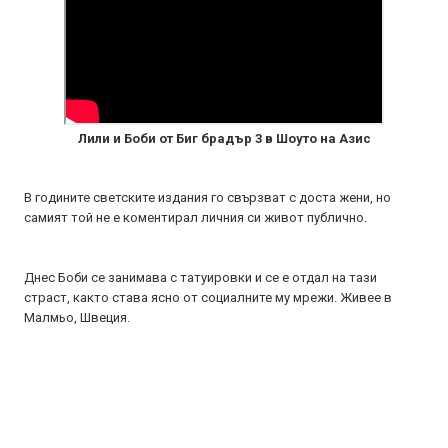
Лили и Боби от Биг брадър 3 в Шоуто на Азис
В годините светските издания го свързват с доста жени, но
самият той не е коментирал личния си живот публично.
Днес Боби се занимава с татуировки и се е отдал на тази
страст, както става ясно от социалните му мрежи. Живее в
Малмьо, Швеция.