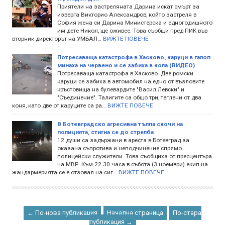
Приятели на застреляната Дарина искат смърт за
изверга Викторио Александров, който застреля в
София жена си Дарина Министерска и едногодишното
им дете Никол, ще оживее. Това съобщи пред ПИК във
вторник директорът на УМБАЛ…
ВИЖТЕ ПОВЕЧЕ
Потресаваща катастрофа в Хасково, каруци в галоп
минаха на червено и се забиха в кола (ВИДЕО)
Потресаваща катастрофа в Хасково. Две ромски
каруци се забиха в автомобил на едно от възловите
кръстовища на булевардите "Васил Левски" и
"Съединение". Талигите са общо три, теглени от два
коня, като две от каруците са ра…
ВИЖТЕ ПОВЕЧЕ
В Ботевградско агресивна тълпа скочи на
полицията, стигна се до стрелба
12 души са задържани в ареста в Ботевград за
оказана съпротива и неподчинение спрямо
полицейски служители. Това съобщиха от пресцентъра
на МВР. Към 22.30 часа в събота (3 ноември) екип на
жандармерията се е отзовал на сиг…
ВИЖТЕ ПОВЕЧЕ
← По-нова публикация
Начална страница
По-стара
публикация →