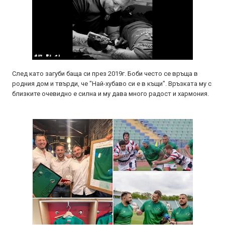
След като загуби баща си през 2019г. Боби често се връща в
родния дом и твърди, че "Най-хубаво си е в къщи". Връзката му с
близките очевидно е силна и му дава много радост и хармония.