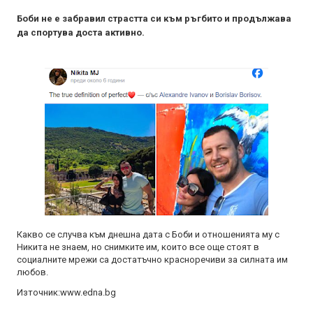
Боби не е забравил страстта си към ръгбито и продължава
да спортува доста активно.
Какво се случва към днешна дата с Боби и отношенията му с
Никита не знаем, но снимките им, които все още стоят в
социалните мрежи са достатъчно красноречиви за силната им
любов.
Източник:www.edna.bg