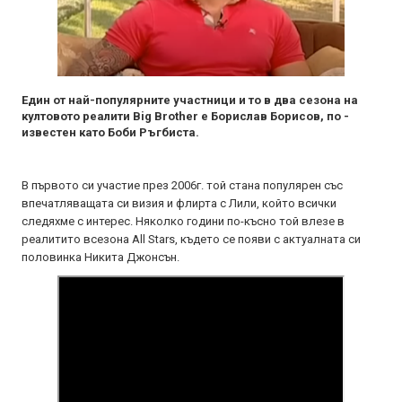
Един от най-популярните участници и то в два сезона на
култовото реалити Big Brother е Борислав Борисов, по -
известен като Боби Ръгбиста.
В първото си участие през 2006г. той стана популярен със
впечатляващата си визия и флирта с Лили, който всички
следяхме с интерес. Няколко години по-късно той влезе в
реалитито всезона All Stars, където се появи с актуалната си
половинка Никита Джонсън.