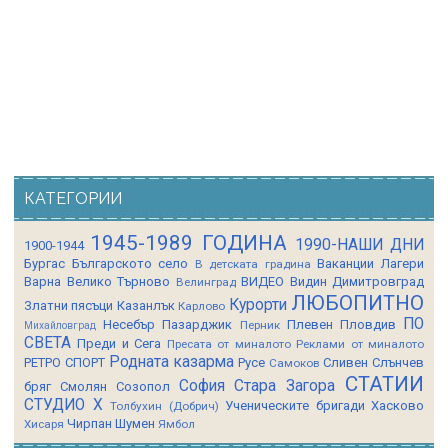
КАТЕГОРИИ
1945-1989 ГОДИНА
1990-НАШИ ДНИ
1900-1944
Бургас
Българското село
Ваканции Лагери
В детската градина
Варна
Велико Търново
ВИДЕО
Видин
Димитровград
Велинград
ЛЮБОПИТНО
Курорти
Златни пясъци
Казанлък
Карлово
ПО
Несебър
Пазарджик
Плевен
Пловдив
Перник
Михайловград
СВЕТА
Преди и Сега
Пресата от миналото
Реклами от миналото
Родната казарма
РЕТРО СПОРТ
Русе
Сливен
Слънчев
Самоков
СТАТИИ
София
Стара Загора
бряг
Смолян
Созопол
СТУДИО Х
Ученическите бригади
Хасково
Толбухин (Добрич)
Чирпан
Шумен
Хисаря
Ямбол