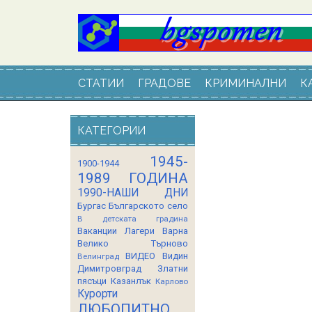
СТАТИИ
ГРАДОВЕ
КРИМИНАЛНИ
К
КАТЕГОРИИ
1945-
1900-1944
1989 ГОДИНА
1990-НАШИ ДНИ
Бургас
Българското село
В детската градина
Ваканции Лагери
Варна
Велико Търново
ВИДЕО
Видин
Велинград
Димитровград
Златни
пясъци
Казанлък
Карлово
Курорти
ЛЮБОПИТНО