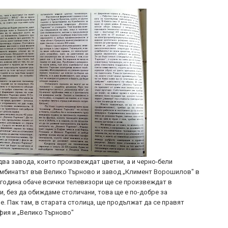
два завода, които произвеждат цветни, а и черно-бели
омбинатът във Велико Търново и завод „Климент Ворошилов" в
година обаче всички телевизори ще се произвеждат в
и, без да обиждаме столичани, това ще е по-добре за
. Пак там, в старата столица, ще продължат да се правят
фия и „Велико Търново"