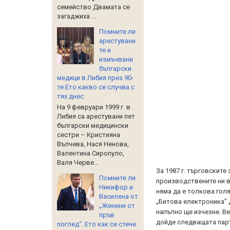
семейство Двамата се
загаджиха ...
Помните ли
арестувани
те и
измъчвани
български
медици в Либия през 90-
те.Ето какво се случва с
тях днес
На 9 февруари 1999 г. в
Либия са арестувани пет
български медицински
сестри – Кристияна
Вълчева, Нася Ненова,
Валентина Сиропуло,
Валя Черве...
За 1987 г. търговските
Помните ли
производствените ни въ
Никифор и
няма да е толкова гол
Василена от
„Битова електроника" д
„Женени от
напълно ще изчезне. Ве
пръв
дойде следващата парти
поглед“. Ето как се стече