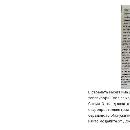
В страната засега има 
телевизори. Това са к
София. От следващата 
старопрестолния град 
сервизното обслужване
както моделите от „Со