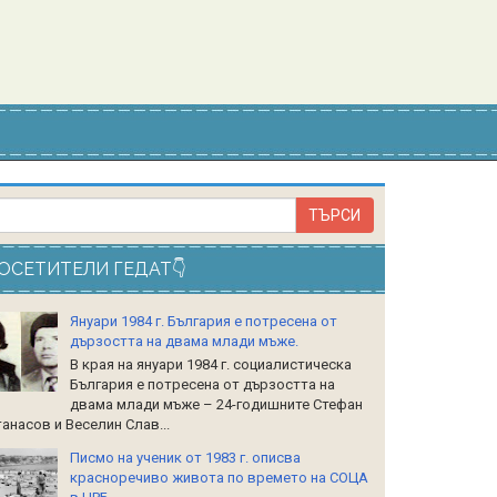
ОСЕТИТЕЛИ ГЕДАТ👇
Януари 1984 г. България е потресена от
дързостта на двама млади мъже.
В края на януари 1984 г. социалистическа
България е потресена от дързостта на
двама млади мъже – 24-годишните Стефан
анасов и Веселин Слав...
Писмо на ученик от 1983 г. описва
красноречиво живота по времето на СОЦА