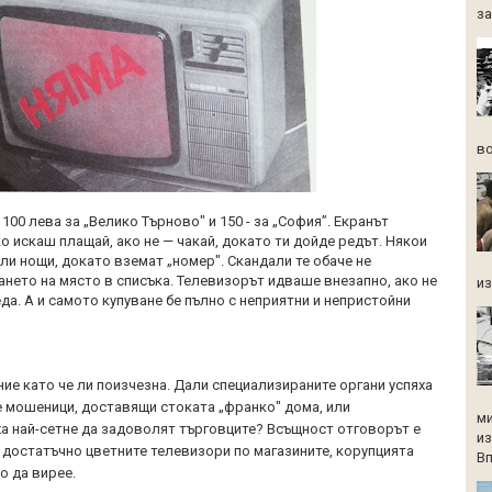
за
во
100 лева за „Велико Търново" и 150 - за „София”. Екранът
о искаш плащай, ако не — чакай, докато ти дойде редът. Някои
ли нощи, докато вземат „номер". Скандали те обаче не
нето на място в списъка. Телевизорът идваше внезапно, ако не
из
еда. А и самото купуване бе пълно с неприятни и непристойни
ие като че ли поизчезна. Дали специализираните органи успяха
те мошеници, доставящи стоката „франко" дома, или
ми
а най-сетне да задоволят търговците? Всъщност отговорът е
из
а достатъчно цветните телевизори по магазините, корупцията
Вп
о да вирее.