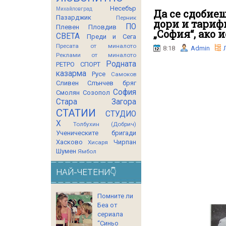
Несебър
Михайловград
Да се сдобие
Пазарджик
Перник
дори и тарифи-
ПО
Плевен
Пловдив
„София“, ако 
СВЕТА
Преди и Сега
Пресата от миналото
8:18
Admin
Реклами от миналото
Родната
РЕТРО СПОРТ
казарма
Русе
Самоков
Сливен
Слънчев бряг
София
Смолян
Созопол
Стара Загора
СТАТИИ
СТУДИО
Х
Толбухин (Добрич)
Ученическите бригади
Хасково
Чирпан
Хисаря
Шумен
Ямбол
НАЙ-ЧЕТЕНИ👇
Помните ли
Беа от
сериала
“Синьо