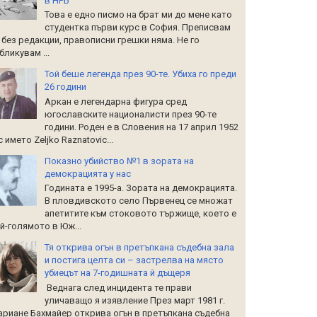
в НРБ
Това е едно писмо на брат ми до мене като
студентка първи курс в София. Преписвам
 без редакции, правописни грешки няма. Не го
бликувам ...
Той беше легенда през 90-те. Убиха го преди
26 години
Аркан е легендарна фигура сред
югославските националисти през 90-те
години. Роден е в Словения на 17 април 1952
 с името Zeljko Raznatoviс...
Показно убийство №1 в зората на
демокрацията у нас
Годината е 1995-а. Зората на демокрацията.
В пловдивското село Първенец се множат
апетитите към стоковото тържище, което е
й-голямото в Юж...
Тя открива огън в претъпкана съдебна зала
и постига целта си – застрелва на място
убиецът на 7-годишната й дъщеря
Веднага след инцидента те прави
уличаващо я изявление През март 1981 г.
риане Бахмайер открива огън в претъпкана съдебна