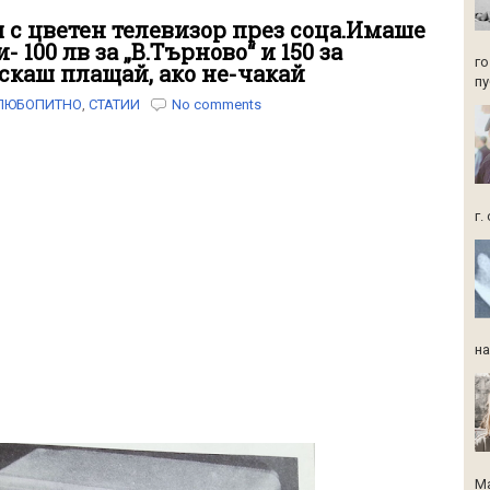
ш с цветен телевизор през соца.Имаше
 100 лв за „В.Търново“ и 150 за
го
искаш плащай, ако не-чакай
пу
ЛЮБОПИТНО
,
СТАТИИ
No comments
г.
на
Ма