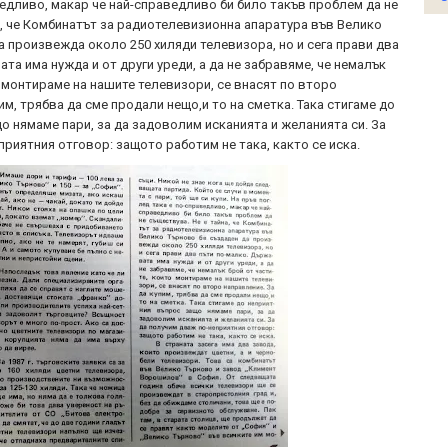
ведливо, макар че най-справедливо би било такъв проблем да не
а, че Комбинатът за радиотелевизионна апаратура във Велико
а произвежда около 250 хиляди телевизора, но и сега прави два
та има нужда и от други уреди, а да не забравяме, че немалък
о монтираме на нашите телевизори, се внасят по второ
им, трябва да сме продали нещо,и то на сметка. Така стигаме до
о нямаме пари, за да задоволим исканията и желанията си. За
риятния отговор: защото работим не така, както се иска.