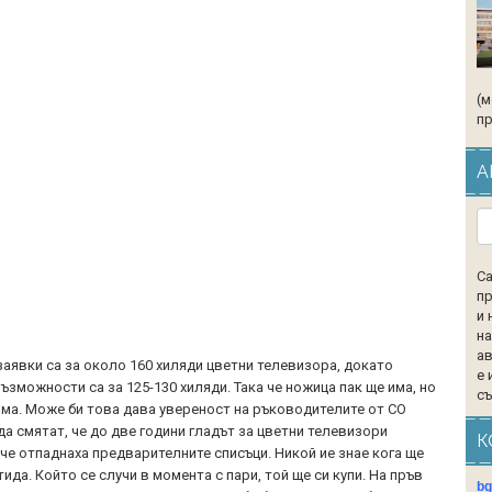
(м
пр
А
Са
пр
и 
на
ав
 заявки са за около 160 хиляди цветни телевизора, докато
е 
зможности са за 125-130 хиляди. Така че ножица пак ще има, но
съ
яма. Може би това дава увереност на ръководителите от СО
а смятат, че до две години гладът за цветни телевизори
К
че отпаднаха предварителните списъци. Никой ие знае кога ще
да. Който се случи в момента с пари, той ще си купи. На пръв
b