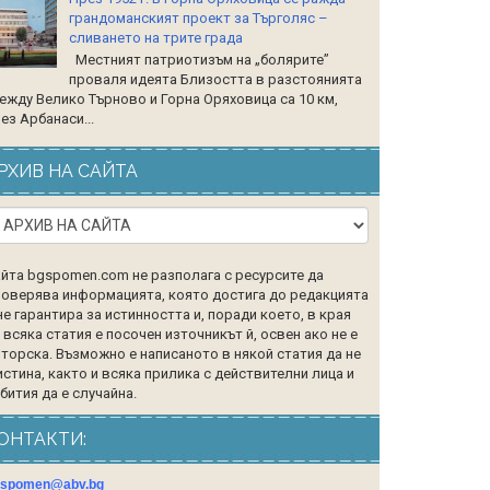
грандоманският проект за Търголяс –
сливането на трите града
Местният патриотизъм на „болярите”
проваля идеята Близостта в разстоянията
ежду Велико Търново и Горна Оряховица са 10 км,
ез Арбанаси...
РХИВ НА САЙТА
йта bgspomen.com не разполага с ресурсите да
оверява информацията, която достига до редакцията
не гарантира за истинността и, поради което, в края
 всяка статия е посочен източникът й, освен ако не е
торска. Възможно е написаното в някой статия да не
истина, както и всяка прилика с действителни лица и
бития да е случайна.
ОНТАКТИ:
gspomen@abv.bg