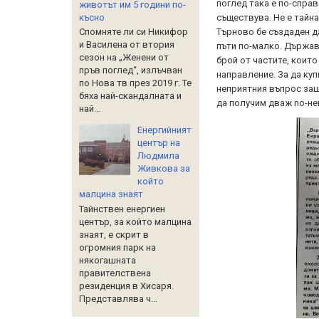
поглед така е по-спра
животът им 5 години по-
късно
съществува. Не е тайн
Търново бе създаден д
Спомняте ли си Никифор
и Василена от втория
пъти по-малко. Държава
сезон на „Женени от
брой от частите, коит
пръв поглед“, излъчван
направление. За да куп
по Нова тв през 2019 г. Те
неприятния въпрос защ
бяха най-скандалната и
да получим дваж no-неп
най...
Енергийният
център на
Людмила
Живкова за
който
малцина знаят
Тайнствен енергиен
център, за който малцина
знаят, е скрит в
огромния парк на
някогашната
правителствена
резиденция в Хисаря.
Представлява ч...