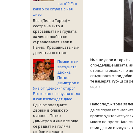
лято”? Ето
какво се случва с нея
днес
Беа: (Пилар Торес) –
сестра на Тито и
красавицата на групата,
за чиято любов се
съревновават Хави и
Панчо. Красавицата най-
драматично от вс...
Имаше дори и тарифи - 
Помните ли
определяше мизата, ак
звездната
стояха на опашка по це
двойка
свършваха с придобива
Петко
те намерят, губиш си р
Димитров и
сцени.
Яна от "Денсинг старс"
Ето какво се случва с тях
и как изглеждат днес
Напоследък това явлен
Една от звездните
да се справят с нагли
двойки в близкото
минало - Петко
производителите успях
Димитров и Яна все още
много по-прост. Ако с
се радват на голяма
няма да има върху какв
любов и здраво