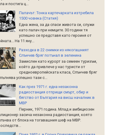
ла и постига ц...
Палачът: Тонка картечарката изтребила
1500 човека (Статия)
Една жена, за да спаси живота си, служи
като палач при немците. 30 години тя
успешно се представя като героиня от
йната... На 11 яну...
Разходка в 22 снимки из някогашният
Слънчев бряг потънал в зеленина
Замислен като курорт за семеен туризъм,
който да привлече у нас туристи от
средноевропейската класа, Слънчев бряг
пълнява успешно тази с...
Как през 1971 г. една незаконна
радиостанция отприщи смърт, обир и
бягство от България на висш началник в
МВР
Перник, 1971 година. Млад и амбициозен
лиционер засича незаконна радиостанция, която
лъчва от блока на тогавашния шеф на МВР.
оследств...
През 1952 г. в Горна Оряховица се ражда