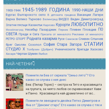
1945-1989 ГОДИНА
1990-НАШИ ДНИ
1900-1944
Бургас
Българското село
Ваканции Лагери
В детската градина
Варна
Велико Търново
ВИДЕО
Видин
Димитровград
Велинград
ЛЮБОПИТНО
Курорти
Златни пясъци
Казанлък
Карлово
ПО
Несебър
Пазарджик
Плевен
Пловдив
Перник
Михайловград
СВЕТА
Преди и Сега
Пресата от миналото
Реклами от миналото
Родната казарма
РЕТРО СПОРТ
Русе
Сливен
Слънчев
Самоков
СТАТИИ
София
Стара Загора
бряг
Смолян
Созопол
СТУДИО Х
Ученическите бригади
Хасково
Толбухин (Добрич)
Чирпан
Шумен
Хисаря
Ямбол
НАЙ-ЧЕТЕНИ👇
Помните ли Беа от сериала “Синьо лято”? Ето
какво се случва с нея днес
Беа: (Пилар Торес) – сестра на Тито и красавицата
на групата, за чиято любов се съревновават Хави
и Панчо. Красавицата най-драматично от вс...
Помните ли звездната двойка Петко Димитров и
Яна от "Денсинг старс" Ето какво се случва с тях и