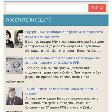
ПОСЕТИТЕЛИ ГЕДАТ👇
Януари 1984 г. България е потресена от дързостта
на двама млади мъже.
В края на януари 1984 г. социалистическа България
е потресена от дързостта на двама млади мъже –
24-годишните Стефан Атанасов и Веселин Слав...
Писмо на ученик от 1983 г. описва красноречиво
живота по времето на СОЦА в НРБ
Това е едно писмо на брат ми до мене като
студентка първи курс в София. Преписвам го без
редакции, правописни грешки няма. Не го
публикувам ...
Той беше легенда през 90-те. Убиха го преди 26
години
Аркан е легендарна фигура сред югославските
националисти през 90-те години. Роден е в
Словения на 17 април 1952 г. с името Zeljko
Raznatoviс...