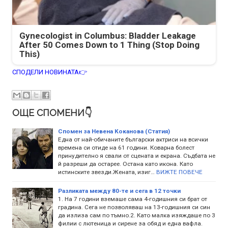
Gynecologist in Columbus: Bladder Leakage
After 50 Comes Down to 1 Thing (Stop Doing
This)
СПОДЕЛИ НОВИНАТА👉
ОЩЕ СПОМЕНИ👇
Спомен за Невена Коканова (Статия)
Една от най-обичаните български актриси на всички
времена си отиде на 61 години. Коварна болест
принудително я свали от сцената и екрана. Съдбата не
й разреши да остарее. Остана като икона. Като
истинските звезди.Жената, изиг…
ВИЖТЕ ПОВЕЧЕ
Разликата между 80-те и сега в 12 точки
1. На 7 години вземаше сама 4-годишния си брат от
градина. Сега не позволяваш на 13-годишния си син
да излиза сам по тъмно.2. Като малка изяждаше по 3
филии с лютеница и сирене за обяд и една вафла.