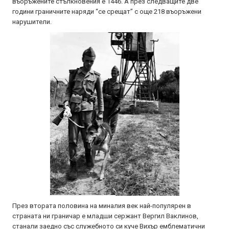
въоръжените стълкновения е 1446. А през следващите две
години граничните наряди “се срещат” с още 218 въоръжени
нарушители.
През втората половина на миналия век най-популярен в
страната ни граничар е младши сержант Вергил Ваклинов,
станали заедно със служебното си куче Вихър емблематични