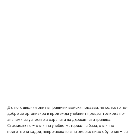
Дългогодишния опит в Гранични войски показва, че колкото по-
добре се организира и провежда учебният процес, толкова по-
значими са успехите в охраната на държавната граница.
Стремежът е – отлична учебно-материална база, отлично
подготвени кадри, непрекъснато и на високо ниво обучение – за