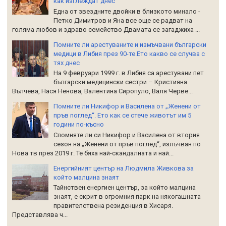
как изглеждат днес
Една от звездните двойки в близкото минало -
Петко Димитров и Яна все още се радват на
голяма любов и здраво семейство Двамата се загаджиха ...
Помните ли арестуваните и измъчвани български
медици в Либия през 90-те.Ето какво се случва с
тях днес
На 9 февруари 1999 г. в Либия са арестувани пет
български медицински сестри – Кристияна
Вълчева, Нася Ненова, Валентина Сиропуло, Валя Черве...
Помните ли Никифор и Василена от „Женени от
пръв поглед“. Ето как се стече животът им 5
години по-късно
Спомняте ли си Никифор и Василена от втория
сезон на „Женени от пръв поглед“, излъчван по
Нова тв през 2019 г. Те бяха най-скандалната и най...
Енергийният център на Людмила Живкова за
който малцина знаят
Тайнствен енергиен център, за който малцина
знаят, е скрит в огромния парк на някогашната
правителствена резиденция в Хисаря.
Представлява ч...