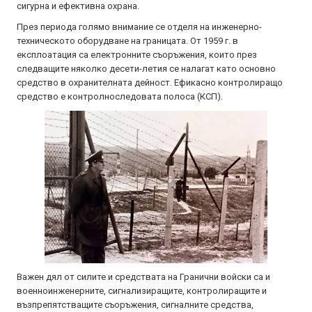
сигурна и ефективна охрана.
През периода голямо внимание се отделя на инженерно-
техническото оборудване на границата. От 1959 г. в
експлоатация са електронните съоръжения, които през
следващите няколко десети-летия се налагат като основно
средство в охранителната дейност. Ефикасно контролиращо
средство е контролноследовата полоса (КСП).
Важен дял от силите и средствата на Гранични войски са и
военноинженерните, сигнализиращите, контролиращите и
възпрепятстващите съоръжения, сигналните средства,