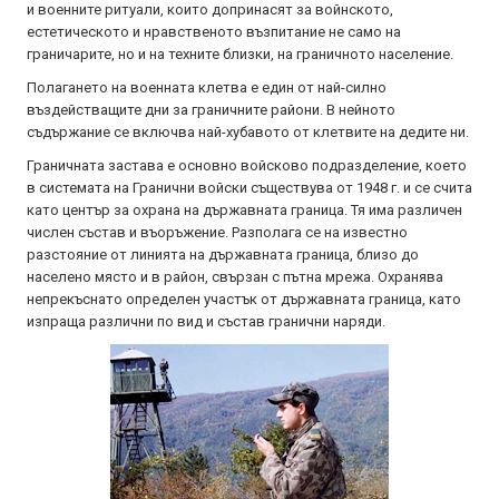
и военните ритуали, които допринасят за войнското,
естетическото и нравственото възпитание не само на
граничарите, но и на техните близки, на граничното население.
Полагането на военната клетва е един от най-силно
въздействащите дни за граничните райони. В нейното
съдържание се включва най-хубавото от клетвите на дедите ни.
Граничната застава е основно войсково подразделение, което
в системата на Гранични войски съществува от 1948 г. и се счита
като център за охрана на държавната граница. Тя има различен
числен състав и въоръжение. Разполага се на известно
разстояние от линията на държавната граница, близо до
населено място и в район, свързан с пътна мрежа. Охранява
непрекъснато определен участък от държавната граница, като
изпраща различни по вид и състав гранични наряди.