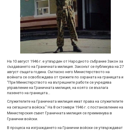
На 10 август 1946 г. е утвърден от Народното събрание Закон за
създаването на Граничната милиция. Законът се публикува на 27
август същата година. Съгласно него Министерството на
войната се освобождава от грижите по охраната на границата и
“При Министерството на вътрешните работи се учредява
управление на Граничната милиция, на която се възлага
пазенето на границата…
Служителите на Граничната милиция имат права на служителите
на сегашната войска.” На 8 октомври 1946 г. с постановление на
Министерския съвет Граничната милиция се преименува в
Гранични войски.
В процеса на изграждането на Гранични войски се утвърждават