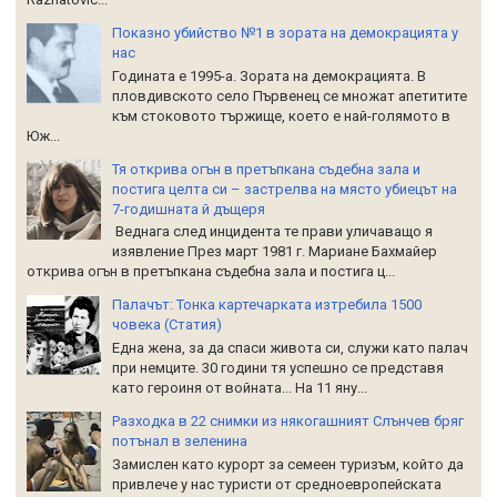
Показно убийство №1 в зората на демокрацията у
нас
Годината е 1995-а. Зората на демокрацията. В
пловдивското село Първенец се множат апетитите
към стоковото тържище, което е най-голямото в
Юж...
Тя открива огън в претъпкана съдебна зала и
постига целта си – застрелва на място убиецът на
7-годишната й дъщеря
Веднага след инцидента те прави уличаващо я
изявление През март 1981 г. Мариане Бахмайер
открива огън в претъпкана съдебна зала и постига ц...
Палачът: Тонка картечарката изтребила 1500
човека (Статия)
Една жена, за да спаси живота си, служи като палач
при немците. 30 години тя успешно се представя
като героиня от войната... На 11 яну...
Разходка в 22 снимки из някогашният Слънчев бряг
потънал в зеленина
Замислен като курорт за семеен туризъм, който да
привлече у нас туристи от средноевропейската