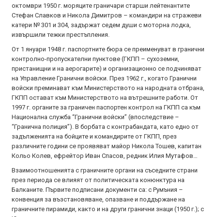
октомври 1950 г. моряците граничари старши лейтенантите
Стефан Славков и Никола Димитров – командири на стражеви
катери № 301 и 304, задържат седем души с моторна лодка,
извършили тежки престъпления.
От 1 януари 1948 г. паспортните бюра се преименуват в гранични
контролно-пропускателни пунктове (ГКПП – сухоземни,
пристанищни и на аерогарите) и организационно се подчиняват
на Управление Гранични войски. През 1962 г., когато Гранични
войски преминават към Министерството на народната отбрана,
ГКПП остават към Министерството на вътрешните работи. От
1997 г. органите за граничен паспортен контрол на ГКПП са към
Национална служба “Гранични войски” (впоследствие –
“Гранична полиция”). В борбата с контрабандата, като едно от
задълженията на бойците и командирите от ГКПП, през
различните години се проявяват майор Никола Тошев, капитан
Кольо Колев, ефрейтор Иван Спасов, редник Илия Мутафов…
Взаимоотношенията с граничните органи на съседните страни
през периода се влияят от политическата конюнктура на
Балканите. Първите подписани документи са: с Румъния –
конвенция за възстановяване, опазване и поддържане на
граничните пирамиди, както и на други гранични знаци (1950 г.); с