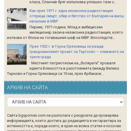
класа, Слънчев бряг изпълнява успешно тази с...
Как през 1971 г. една незаконна радиостанция
отприщи смърт, обир и бягство от България на висш
началник в МВР
Перник, 1971 година. Млад и амбициозен
милиционер засича незаконна радиостанция, която
излъчва от блока на тогавашния шеф на МВР. Впоследств...
През 1952 г. в Горна Оряховица се ражда
грандоманският проект за Търголяс – сливането на
трите града
Местният патриотизъм на „болярите” проваля
идеята Близостта в разстоянията (между Велико
Търново и Горна Оряховица са 10 км, през Арбанаси...
АРХИВ НА САЙТА
Сайта bgspomen.com не разполага с ресурсите да проверява
информацията, която достига до редакцията и не гарантира за
истинността и, поради което, в края на всяка статия е посочен