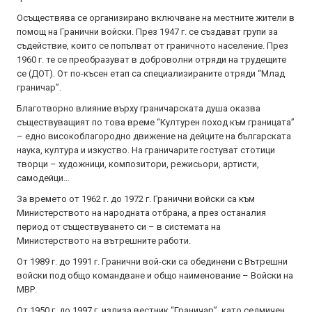
Осъществява се организирано включване на местните жители в
помощ на Гранични войски. През 1947 г. се създават групи за
съдействие, които се попълват от граничното население. През
1960 г. те се преобразуват в доброволни отряди на трудещите
се (ДОТ). От по-късен етап са специализираните отряди “Млад
граничар”.
Благотворно влияние върху граничарската душа оказва
съществуващият по това време “Културен поход към границата”
– едно високоблагородно движение на дейците на българската
наука, култура и изкуство. На граничарите гостуват стотици
творци – художници, композитори, режисьори, артисти,
самодейци…
За времето от 1962 г. до 1972 г. Гранични войски са към
Министерството на народната отбрана, а през останалия
период от съществуването си – в системата на
Министерството на вътрешните работи.
От 1989 г. до 1991 г. Гранични вой-ски са обединени с Вътрешни
войски под общо командване и общо наименование – Войски на
МВР.
От 1950 г. до 1997 г. излиза вестник “Граничар”, като седмичен