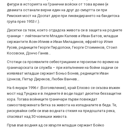
фигури в историята на Гранични войски от това време (и
двамата останали верни един на друг до смъртта си при
Римския мост на Доспат дере при ликвидирането на бандитска
група през 1953 г.).
Десетки са тези, които отдадоха живота си в защита на родните
граници – лейтенантите Младен Калеев и Иван Батов, младши
сержантите Асен Илиев и Иван Миладинов, ефрейтор Илия
Русев, редниците Георги Пирдопски, Георги Стоименов, Стоил
Косовски, Дончо Ганев…
Стотици са проявилите себеотрицание и героизъм по време на
граничарската си служба – при изпълнение на бойни задачи се
изявяват младши сержант Боньо Бонев, редниците Иван
Цонков, Петър Диреков, Любен Ванчев…
На 6 януари 1996 г. (Богоявление), край Елхово се скъсва въжен
мост над Тунджа и в ледените й води падат десетки беззащитни
хора. Тогава войниците граничари първи повеждат
самоотвержената битка за живота на изпадналите в беда. Те,
рискувайки себе си във водната стихия на придошлата река,
спасяват над 30 човешки живота.
Пръв във водния ад се хвърля младши сержант Бойко