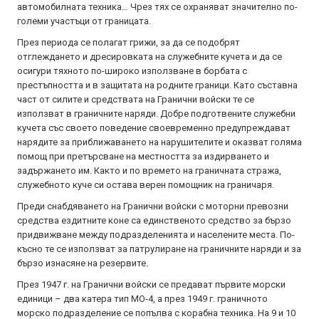
автомобилната техника… Чрез тях се охраняват значително по-
големи участъци от границата.
През периода се полагат грижи, за да се подобрят
отглеждането и дресировката на служебните кучета и да се
осигури тяхното по-широко използване в борбата с
престъпността и в защитата на родните граници. Като съставна
част от силите и средствата на Гранични войски те се
използват в граничните наряди. Добре подготвените служебни
кучета със своето поведение своевременно предупреждават
нарядите за приближаването на нарушителите и оказват голяма
помощ при претърсване на местността за издирването и
задържането им. Както и по времето на граничната стража,
служебното куче си остава верен помощник на граничаря.
Преди снабдяването на Гранични войски с моторни превозни
средства ездитните коне са единственото средство за бързо
придвижване между подразделенията и населените места. По-
късно те се използват за патрулиране на граничните наряди и за
бързо изнасяне на резервите.
През 1947 г. на Гранични войски се предават първите морски
единици – два катера тип МО-4, а през 1949 г. граничното
морско подразделение се попълва с корабна техника. На 9 и 10