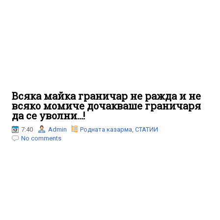
Всяка майка граничар не ражда и не
всяко момиче дочакваше граничаря
да се уволни…!
7:40
Admin
Родната казарма
,
СТАТИИ
No comments