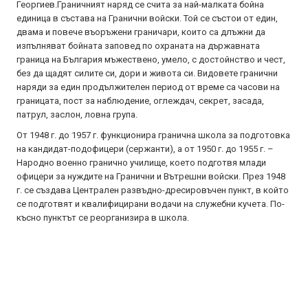
Георгиев.Граничният наряд се счита за най-малката бойна
единица в състава на Гранични войски. Той се състои от един,
двама и повече въоръжени граничари, които са длъжни да
изпълняват бойната заповед по охраната на държавната
граница на България мъжествено, умело, с достойнство и чест,
без да щадят силите си, дори и живота си. Видовете гранични
наряди за един продължителен период от време са часови на
границата, пост за наблюдение, оглеждач, секрет, засада,
патрул, заслон, ловна група.
От 1948 г. до 1957 г. функционира гранична школа за подготовка
на кандидат-подофицери (сержанти), а от 1950 г. до 1955 г. –
Народно военно гранично училище, което подготвя млади
офицери за нуждите на Гранични и Вътрешни войски. През 1948
г. се създава Централен развъдно-дресировъчен пункт, в който
се подготвят и квалифицирани водачи на служебни кучета. По-
късно пунктът се реорганизира в школа.