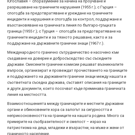
Югославия – споразумение за начина на проучване и
разрешаване на граничните нарушения (1955 г.); с Гърция –
спогодба за предотвратяване и уреждане на граничните
инциденти и нарушения и спогодба за контрол, поддържане и
възстановяване на граничната линия по българо-гръцката
граница (1955 г.); с Турция – спогодба за предотвратяване на
граничните инциденти и за тяхното решаване, както и за
поддържане на държавните гранични знаци (1967 г.).
Международното гранично сътрудничество е насочено към
създаване на доверие и добросъседство със съседните
държави. Смесените гранични комисии решават възникналите
въпроси, организират и провеждат прочистването на границите
и поддържането на държавните гранични знаци между нашата и
съответната съседна държава, съставят описания на границите
и други документи, които посочват къде преминава граничната
линия на местността.
Взаимоотношенията между граничарите и местните държавни
органи и обикновените хора са залогът за сигурността и
неприкосновеността на границите на нашата родина. Много са
примерите на съобразителност и смелост – израз на
патриотизма на деца, младежи и възрастни, на мъже и жени от
граничното население.