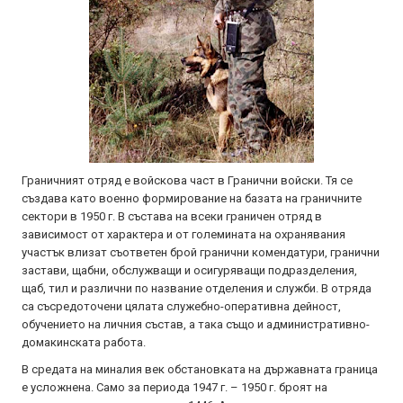
Граничният отряд е войскова част в Гранични войски. Тя се
създава като военно формирование на базата на граничните
сектори в 1950 г. В състава на всеки граничен отряд в
зависимост от характера и от големината на охранявания
участък влизат съответен брой гранични комендатури, гранични
застави, щабни, обслужващи и осигуряващи подразделения,
щаб, тил и различни по название отделения и служби. В отряда
са съсредоточени цялата служебно-оперативна дейност,
обучението на личния състав, а така също и административно-
домакинската работа.
В средата на миналия век обстановката на държавната граница
е усложнена. Само за периода 1947 г. – 1950 г. броят на