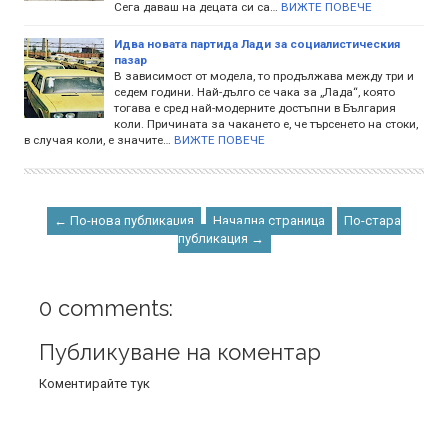
Сега даваш на децата си са…
ВИЖТЕ ПОВЕЧЕ
Идва новата партида Лади за социалистическия
пазар
В зависимост от модела, то продължава между три и
седем години. Най-дълго се чака за „Лада“, която
тогава е сред най-модерните достъпни в България
коли. Причината за чакането е, че търсенето на стоки,
в случая коли, е значите…
ВИЖТЕ ПОВЕЧЕ
← По-нова публикация
Начална страница
По-стара
публикация →
0 comments:
Публикуване на коментар
Коментирайте тук