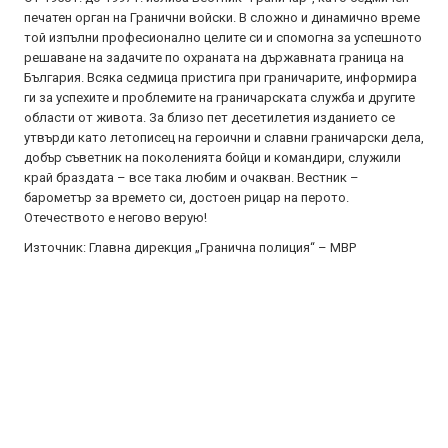
печатен орган на Гранични войски. В сложно и динамично време
той изпълни професионално целите си и спомогна за успешното
решаване на задачите по охраната на държавната граница на
България. Всяка седмица пристига при граничарите, информира
ги за успехите и проблемите на граничарската служба и другите
области от живота. За близо пет десетилетия изданието се
утвърди като летописец на героични и славни граничарски дела,
добър съветник на поколенията бойци и командири, служили
край браздата – все така любим и очакван. Вестник –
барометър за времето си, достоен рицар на перото.
Отечеството е негово верую!
Източник: Главна дирекция „Гранична полиция“ – МВР