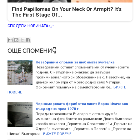
Find Papillomas On Your Neck Or Armpit? It's
The First Stage Of...
СПОДЕЛИ НОВИНАТА👉
ОЩЕ СПОМЕНИ👇
Незабравим спомен за любимата учителка
Незабравими остават спомените ми от ученическите
години. С нетърпение очаквах да завърша
прогимназиалното си образование в с. Невестино, на
два-три километра от моето родно село Четирци.
Основният поминък на семейството ми бе…
ВИЖТЕ
ПОВЕЧЕ
Черноморската фериботна линия Варна-Иличовск
създадена през 1978 г.
Поради тагавашната Българо-съветска дружба
имената на фериботите са разменени.Двата български
кораба се казват ,,Героите на Севастопол" и ,,Героите на
Одеса",а съветските - ,,Героите на Плевен" и ,,Героите на
Шипка".Български…
ВИЖТЕ ПОВЕЧЕ