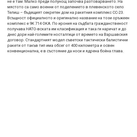
не е там. Малко преди полунощ започва разтоварването. На
мястото са само военни от поделението в плевенското село
Телиш – бъдещият секретен дом на ракетния комплекс СС-23.
Всъщност официалното и оригинално название на този оръжеен
комплекс е 9К 714 ОКА. По ирония на съдбата гражданственост
получава НАТО-вската им класификация и така ги наричат и до
днес дори най-големите носталгици от времето на Варшавския
договор. Стандартният модел съветски тактически балистични
ракети от такъв тип има обсег от 400 километра и освен
конвенционална, е в състояние да носи и ядрена бойна глава.