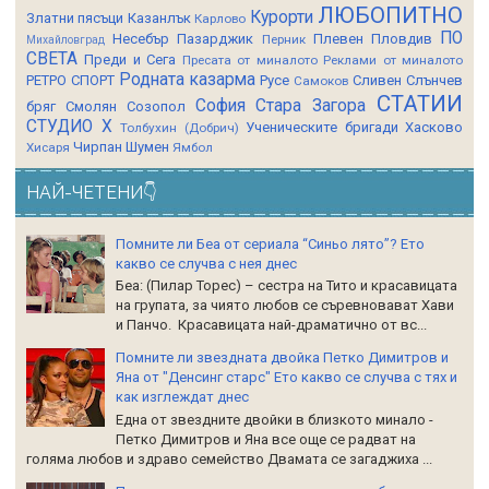
ЛЮБОПИТНО
Курорти
Златни пясъци
Казанлък
Карлово
ПО
Несебър
Пазарджик
Плевен
Пловдив
Перник
Михайловград
СВЕТА
Преди и Сега
Пресата от миналото
Реклами от миналото
Родната казарма
РЕТРО СПОРТ
Русе
Сливен
Слънчев
Самоков
СТАТИИ
София
Стара Загора
бряг
Смолян
Созопол
СТУДИО Х
Ученическите бригади
Хасково
Толбухин (Добрич)
Чирпан
Шумен
Хисаря
Ямбол
НАЙ-ЧЕТЕНИ👇
Помните ли Беа от сериала “Синьо лято”? Ето
какво се случва с нея днес
Беа: (Пилар Торес) – сестра на Тито и красавицата
на групата, за чиято любов се съревновават Хави
и Панчо. Красавицата най-драматично от вс...
Помните ли звездната двойка Петко Димитров и
Яна от "Денсинг старс" Ето какво се случва с тях и
как изглеждат днес
Една от звездните двойки в близкото минало -
Петко Димитров и Яна все още се радват на
голяма любов и здраво семейство Двамата се загаджиха ...