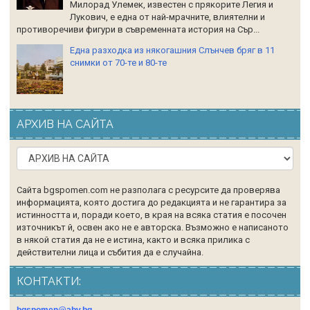
Милорад Улемек, известен с прякорите Легия и
Лукович, е една от най-мрачните, влиятелни и
противоречиви фигури в съвременната история на Сър...
Една разходка из някогашния Слънчев бряг в 11
снимки от 70-те и 80-те
АРХИВ НА САЙТА
Сайта bgspomen.com не разполага с ресурсите да проверява
информацията, която достига до редакцията и не гарантира за
истинността и, поради което, в края на всяка статия е посочен
източникът й, освен ако не е авторска. Възможно е написаното
в някой статия да не е истина, както и всяка прилика с
действителни лица и събития да е случайна.
КОНТАКТИ: