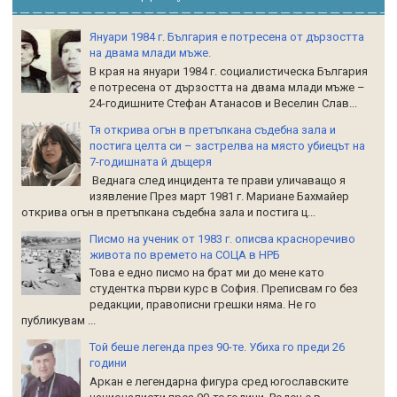
Януари 1984 г. България е потресена от дързостта
на двама млади мъже.
В края на януари 1984 г. социалистическа България
е потресена от дързостта на двама млади мъже –
24-годишните Стефан Атанасов и Веселин Слав...
Тя открива огън в претъпкана съдебна зала и
постига целта си – застрелва на място убиецът на
7-годишната й дъщеря
Веднага след инцидента те прави уличаващо я
изявление През март 1981 г. Мариане Бахмайер
открива огън в претъпкана съдебна зала и постига ц...
Писмо на ученик от 1983 г. описва красноречиво
живота по времето на СОЦА в НРБ
Това е едно писмо на брат ми до мене като
студентка първи курс в София. Преписвам го без
редакции, правописни грешки няма. Не го
публикувам ...
Той беше легенда през 90-те. Убиха го преди 26
години
Аркан е легендарна фигура сред югославските