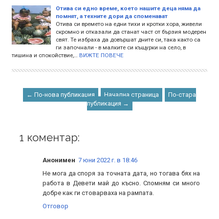
Отива си едно време, което нашите деца няма да
помнят, а техните дори да споменават
Отива си времето на едни тихи и кротки хора, живели
скромно и отказали да станат част от бързия модерен
свят. Те избраха да довършат дните си, така както са
ги започнали - в малките си къщурки на село, в
тишина и спокойствие,…
ВИЖТЕ ПОВЕЧЕ
← По-нова публикация
Начална страница
По-стара
публикация →
1 коментар:
Анонимен
7 юни 2022 г. в 18:46
Не мога да споря за точната дата, но тогава бях на
работа в Девети май до късно. Спомням си много
добре как ги стоварваха на рампата.
Отговор