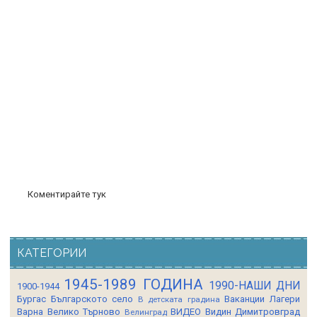
Коментирайте тук
КАТЕГОРИИ
1945-1989 ГОДИНА
1990-НАШИ ДНИ
1900-1944
Бургас
Българското село
Ваканции Лагери
В детската градина
Варна
Велико Търново
ВИДЕО
Видин
Димитровград
Велинград