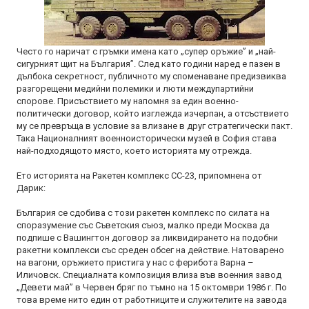
Често го наричат с гръмки имена като „супер оръжие” и „най-
сигурният щит на България”. След като години наред е пазен в
дълбока секретност, публичното му споменаване предизвиква
разгорещени медийни полемики и люти междупартийни
спорове. Присъствието му напомня за един военно-
политически договор, който изглежда изчерпан, а отсъствието
му се превръща в условие за влизане в друг стратегически пакт.
Така Националният военноисторически музей в София става
най-подходящото място, което историята му отрежда.
Ето историята на Ракетен комплекс СС-23, припомнена от
Дарик:
България се сдобива с този ракетен комплекс по силата на
споразумение със Съветския съюз, малко преди Москва да
подпише с Вашингтон договор за ликвидирането на подобни
ракетни комплекси със среден обсег на действие. Натоварено
на вагони, оръжието пристига у нас с ферибота Варна –
Иличовск. Специалната композиция влиза във военния завод
„Девети май” в Червен бряг по тъмно на 15 октомври 1986 г. По
това време нито един от работниците и служителите на завода