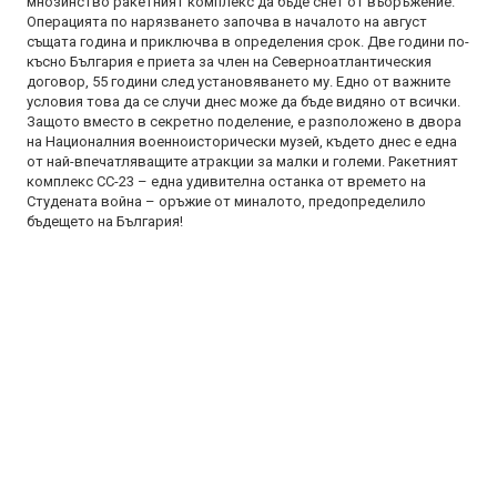
мнозинство ракетният комплекс да бъде снет от въоръжение.
Операцията по нарязването започва в началото на август
същата година и приключва в определения срок. Две години по-
късно България е приета за член на Северноатлантическия
договор, 55 години след установяването му. Едно от важните
условия това да се случи днес може да бъде видяно от всички.
Защото вместо в секретно поделение, е разположено в двора
на Националния военноисторически музей, където днес е една
от най-впечатляващите атракции за малки и големи. Ракетният
комплекс СС-23 – една удивителна останка от времето на
Студената война – оръжие от миналото, предопределило
бъдещето на България!