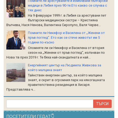
Помните ли арестуваните и измъчвани български
медици в Либия през 90-те.Ето какво се случва с
тях днес
На 9 февруари 1999 г. в Либия са арестувани пет
български медицински сестри – Кристияна
Вълчева, Нася Ненова, Валентина Сиропуло, Валя Черве...
Помните ли Никифор и Василена от „Женени от
пръв поглед“. Ето как се стече животът им 5
години по-късно
Спомняте ли си Никифор и Василена от втория
сезон на „Женени от пръв поглед“, излъчван по
Нова тв през 2019 г. Те бяха най-скандалната и най...
Енергийният център на Людмила Живкова за
който малцина знаят
Тайнствен енергиен център, за който малцина
знаят, е скрит в огромния парк на някогашната
правителствена резиденция в Хисаря.
Представлява ч...
ПОСЕТИТЕЛИ ГЕДАТ👇