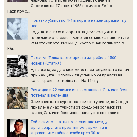
националисти през 90-те години. Роден е в
Словения на 17 април 1952 г. с името Zeljko
Raznatoviс...
Показно убийство №1 в зората на демокрацията у
нас
Годината е 1995-а. Зората на демокрацията. В
пловдивското село Първенец се множат апетитите
към стоковото тържище, което е най-голямото в
Юж...
Палачът: Тонка картечарката изтребила 1500
човека (Статия)
Една жена, за да спаси живота си, служи като палач
при немците. 30 години тя успешно се представя
като героиня от войната... На 11 яну...
Разходка в 22 снимки из някогашният Слънчев бряг
потънал в зеленина
Замислен като курорт за семеен туризъм, който да
привлече у нас туристи от средноевропейската
класа, Слънчев бряг изпълнява успешно тази с...
Той е символ на пълното сливане между
организираната престъпност, армията и
държавните тайни служби през 90-те