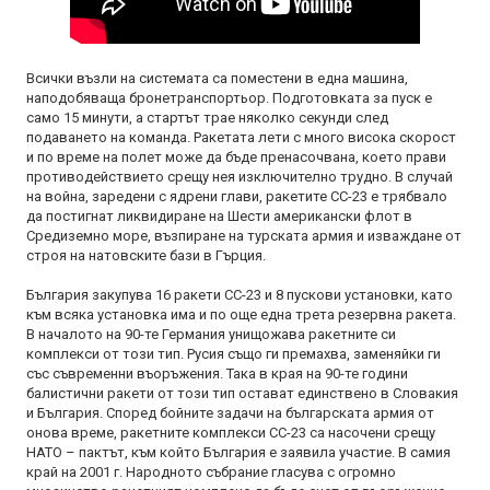
Всички възли на системата са поместени в една машина,
наподобяваща бронетранспортьор. Подготовката за пуск е
само 15 минути, а стартът трае няколко секунди след
подаването на команда. Ракетата лети с много висока скорост
и по време на полет може да бъде пренасочвана, което прави
противодействието срещу нея изключително трудно. В случай
на война, заредени с ядрени глави, ракетите СС-23 е трябвало
да постигнат ликвидиране на Шести американски флот в
Средиземно море, възпиране на турската армия и изваждане от
строя на натовските бази в Гърция.
България закупува 16 ракети СС-23 и 8 пускови установки, като
към всяка установка има и по още една трета резервна ракета.
В началото на 90-те Германия унищожава ракетните си
комплекси от този тип. Русия също ги премахва, заменяйки ги
със съвременни въоръжения. Така в края на 90-те години
балистични ракети от този тип остават единствено в Словакия
и България. Според бойните задачи на българската армия от
онова време, ракетните комплекси СС-23 са насочени срещу
НАТО – пактът, към който България е заявила участие. В самия
край на 2001 г. Народното събрание гласува с огромно