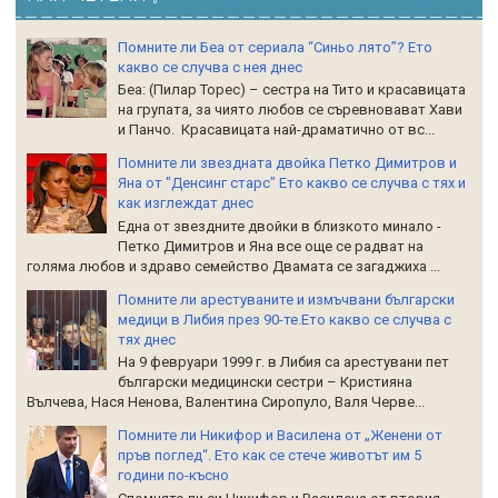
Помните ли Беа от сериала “Синьо лято”? Ето
какво се случва с нея днес
Беа: (Пилар Торес) – сестра на Тито и красавицата
на групата, за чиято любов се съревновават Хави
и Панчо. Красавицата най-драматично от вс...
Помните ли звездната двойка Петко Димитров и
Яна от "Денсинг старс" Ето какво се случва с тях и
как изглеждат днес
Една от звездните двойки в близкото минало -
Петко Димитров и Яна все още се радват на
голяма любов и здраво семейство Двамата се загаджиха ...
Помните ли арестуваните и измъчвани български
медици в Либия през 90-те.Ето какво се случва с
тях днес
На 9 февруари 1999 г. в Либия са арестувани пет
български медицински сестри – Кристияна
Вълчева, Нася Ненова, Валентина Сиропуло, Валя Черве...
Помните ли Никифор и Василена от „Женени от
пръв поглед“. Ето как се стече животът им 5
години по-късно