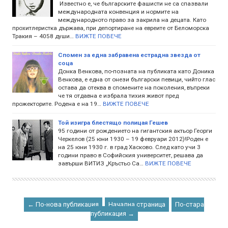
Известно е, че българските фашисти не са спазвали
международната конвенция и нормите на
международното право за закрила на децата. Като
прохитлеристка държава, при депортиране на евреите от Беломорска
Тракия – 4058 души…
ВИЖТЕ ПОВЕЧЕ
Спомен за една забравена естрадна звезда от
соца
Донка Венкова, по-позната на публиката като Доника
Венкова, е една от онези български певици, чийто глас
остава да отеква в спомените на поколения, въпреки
че тя отдавна е избрала тихия живот пред
прожекторите. Родена е на 19…
ВИЖТЕ ПОВЕЧЕ
Той изигра блестящо полицая Гешев
95 години от рождението на гигантския актьор Георги
Черкелов (25 юни 1930 – 19 февруари 2012)!Роден е
на 25 юни 1930 г. в град Хасково. След като учи 3
години право в Софийския университет, решава да
завърши ВИТИЗ „Кръстьо Са…
ВИЖТЕ ПОВЕЧЕ
← По-нова публикация
Начална страница
По-стара
публикация →