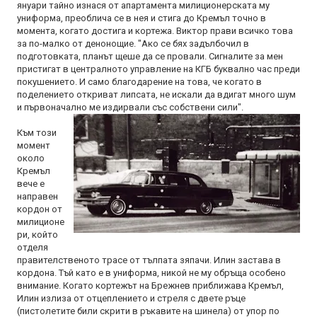
януари тайно изнася от апартамента милиционерската му
униформа, преоблича се в нея и стига до Кремъл точно в
момента, когато достига и кортежа. Виктор прави всичко това
за по-малко от денонощие. "Ако се бях задълбочил в
подготовката, планът щеше да се провали. Сигналите за мен
пристигат в централното управление на КГБ буквално час преди
покушението. И само благодарение на това, че когато в
поделението откриват липсата, не искали да вдигат много шум
и първоначално ме издирвали със собствени сили".
Към този
момент
около
Кремъл
вече е
направен
кордон от
милиционе
ри, който
отделя
правителственото трасе от тълпата зяпачи. Илин застава в
кордона. Тъй като е в униформа, никой не му обръща особено
внимание. Когато кортежът на Брежнев приближава Кремъл,
Илин излиза от отцеплението и стреля с двете ръце
(пистолетите били скрити в ръкавите на шинела) от упор по