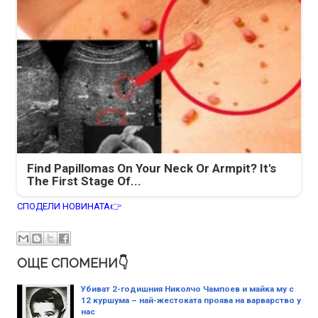
Find Papillomas On Your Neck Or Armpit? It's
The First Stage Of...
СПОДЕЛИ НОВИНАТА👉
ОЩЕ СПОМЕНИ👇
Убиват 2-годишния Николчо Чампоев и майка му с
12 куршума – най-жестоката проява на варварство у
нас