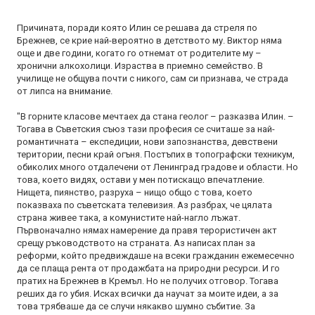
Причината, поради която Илин се решава да стреля по
Брежнев, се крие най-вероятно в детството му. Виктор няма
още и две години, когато го отнемат от родителите му –
хронични алкохолици. Израства в приемно семейство. В
училище не общува почти с никого, сам си признава, че страда
от липса на внимание.
"В горните класове мечтаех да стана геолог – разказва Илин. –
Тогава в Съветския съюз тази професия се считаше за най-
романтичната – експедиции, нови запознанства, девствени
територии, песни край огъня. Постъпих в топографски техникум,
обиколих много отдалечени от Ленинград градове и области. Но
това, което видях, остави у мен потискащо впечатление.
Нищета, пиянство, разруха – нищо общо с това, което
показваха по съветската телевизия. Аз разбрах, че цялата
страна живее така, а комунистите най-нагло лъжат.
Първоначално нямах намерение да правя терористичен акт
срещу ръководството на страната. Аз написах план за
реформи, който предвиждаше на всеки гражданин ежемесечно
да се плаща рента от продажбата на природни ресурси. И го
пратих на Брежнев в Кремъл. Но не получих отговор. Тогава
реших да го убия. Исках всички да научат за моите идеи, а за
това трябваше да се случи някакво шумно събитие. За