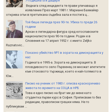
7-годишната й дъщеря
Веднага след инцидента те прави уличаващо я
изявление През март 1981 г. Мариане Бахмайер
открива огън в претъпкана съдебна зала и постига ц...
Той беше легенда през 90-те. Убиха го преди 26
години
Аркан е легендарна фигура сред югославските
националисти през 90-те години. Роден е в
Словения на 17 април 1952 г. с името Zeljko
Raznatoviс...
Показно убийство №1 в зората на демокрацията у
нас
Годината е 1995-а. Зората на демокрацията. В
пловдивското село Първенец се множат апетитите
към стоковото тържище, което е най-голямото в
Юж...
Писмо на ученик от 1983 г. описва красноречиво
живота по времето на СОЦА в НРБ
Това е едно писмо на брат ми до мене като
студентка първи курс в София. Преписвам го без
редакции, правописни грешки няма. Не го
публикувам ...