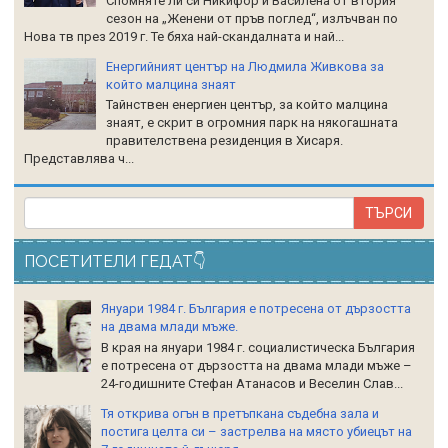
Спомняте ли си Никифор и Василена от втория
сезон на „Женени от пръв поглед“, излъчван по
Нова тв през 2019 г. Те бяха най-скандалната и най...
Енергийният център на Людмила Живкова за
който малцина знаят
Тайнствен енергиен център, за който малцина
знаят, е скрит в огромния парк на някогашната
правителствена резиденция в Хисаря.
Представлява ч...
ПОСЕТИТЕЛИ ГЕДАТ👇
Януари 1984 г. България е потресена от дързостта
на двама млади мъже.
В края на януари 1984 г. социалистическа България
е потресена от дързостта на двама млади мъже –
24-годишните Стефан Атанасов и Веселин Слав...
Тя открива огън в претъпкана съдебна зала и
постига целта си – застрелва на място убиецът на