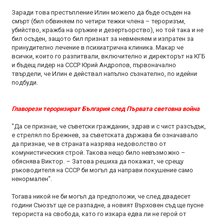
Заради това престъпление Илин можело да бъде осъден на
смърт (бил обвиняем по четири тежки члена – тероризъм,
убийство, кражба на оръжие и дезертьорство), но той така и не
бил осъден, защото бил признат за невменяем и изпратен за
принудително лечение в психиатрична клиника. Макар че
всички, които го разпитвали, включително и директорът на КГБ
и бъдещ лидер на СССР Юрий Андропов, първоначално
твърдели, че Илин е действал напълно съзнателно, по идейни
подбуди.
Главорези тероризират България след Първата световна война
"Да се признае, че съветски гражданин, здрав и с чист разсъдък,
е стрелял по Брежнев, за съветската държава би означавало
да признае, че в страната назрява недоволство от
комунистическия строй. Такова нещо било невъзможно –
обяснява Виктор. – Затова решиха да покажат, че срещу
ръководителя на СССР би могъл да направи покушение само
ненормален".
Тогава никой не би могъл да предположи, че след двадесет
години Съюзът ще се разпадне, а новият Върховен съд ще пусне
терориста на свобода, като го изкара едва ли не герой от