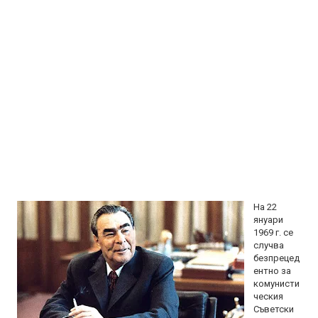
На 22
януари
1969 г. се
случва
безпрецед
ентно за
комунисти
ческия
Съветски