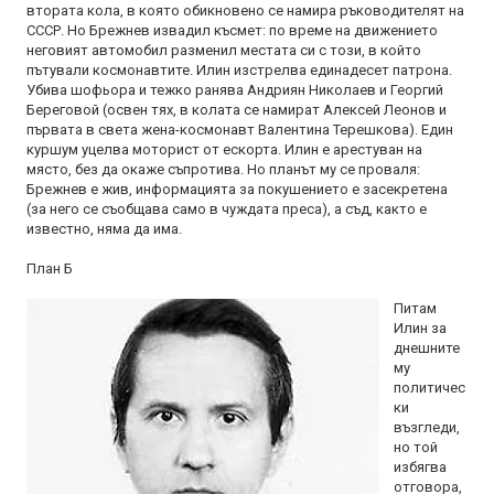
втората кола, в която обикновено се намира ръководителят на
СССР. Но Брежнев извадил късмет: по време на движението
неговият автомобил разменил местата си с този, в който
пътували космонавтите. Илин изстрелва единадесет патрона.
Убива шофьора и тежко ранява Андриян Николаев и Георгий
Береговой (освен тях, в колата се намират Алексей Леонов и
първата в света жена-космонавт Валентина Терешкова). Един
куршум уцелва моторист от ескорта. Илин е арестуван на
място, без да окаже съпротива. Но планът му се проваля:
Брежнев е жив, информацията за покушението е засекретена
(за него се съобщава само в чуждата преса), а съд, както е
известно, няма да има.
План Б
Питам
Илин за
днешните
му
политичес
ки
възгледи,
но той
избягва
отговора,