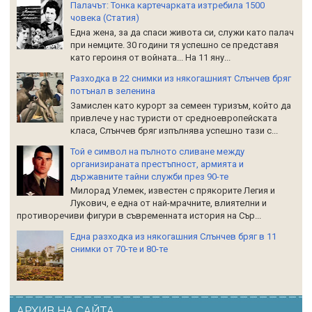
Палачът: Тонка картечарката изтребила 1500
човека (Статия)
Една жена, за да спаси живота си, служи като палач
при немците. 30 години тя успешно се представя
като героиня от войната... На 11 яну...
Разходка в 22 снимки из някогашният Слънчев бряг
потънал в зеленина
Замислен като курорт за семеен туризъм, който да
привлече у нас туристи от средноевропейската
класа, Слънчев бряг изпълнява успешно тази с...
Той е символ на пълното сливане между
организираната престъпност, армията и
държавните тайни служби през 90-те
Милорад Улемек, известен с прякорите Легия и
Лукович, е една от най-мрачните, влиятелни и
противоречиви фигури в съвременната история на Сър...
Една разходка из някогашния Слънчев бряг в 11
снимки от 70-те и 80-те
АРХИВ НА САЙТА