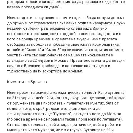
реформаторските си планове смятах да разкажа в съда, когато
казвам последната си дума".
Илин подготвя покушението почти година. За да получи достъп
до оръжие, от студентската скамейка отива в казармата. Служи
недалеч от Ленинград, ежедневно следи задълбочено
централните вестници, които подробно описват къде, кога и с
кого се среща Брежнев. В средата на януари 1969 г. пресата
съобщава за поредната победа на съветската космонавтика:
корабите "Съюз-4" и "Съюз-5" са се скачили в открития космос.
Честванията със завърналите се на Земята космонавти е
планирано за 22 януари в Москва. Правителствената делегация
начело с Брежнев трябва да ги посрещне на летището и
тържествено да ги ескортира до Кремъл.
Късметът на Брежнев
Илин пресмята всичко с математическа точност. Рано сутринта
на 21 януари, издебвайки, когато дежурният ще заспи, той краде
от оръжейната два пистолета и пълнителите към тях, бяга от
поделението, с крайградските влакове достига до
ленинградското летище "Пулково", откъдето лети до Москва
(по онова време не се правели такива проверки по летищата).
Стигнал до столицата, той отсяда при чичо си, който работи в
милицията, като му казва, че е в отпуска. Сутринта на 22-и