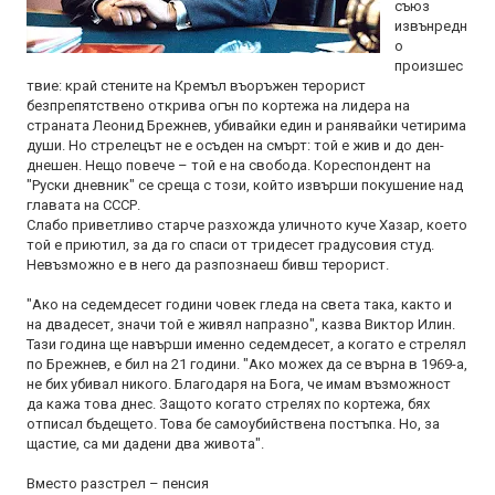
съюз
извънредн
о
произшес
твие: край стените на Кремъл въоръжен терорист
безпрепятствено открива огън по кортежа на лидера на
страната Леонид Брежнев, убивайки един и ранявайки четирима
души. Но стрелецът не е осъден на смърт: той е жив и до ден-
днешен. Нещо повече – той е на свобода. Кореспондент на
"Руски дневник" се среща с този, който извърши покушение над
главата на СССР.
Слабо приветливо старче разхожда уличното куче Хазар, което
той е приютил, за да го спаси от тридесет градусовия студ.
Невъзможно е в него да разпознаеш бивш терорист.
"Ако на седемдесет години човек гледа на света така, както и
на двадесет, значи той е живял напразно", казва Виктор Илин.
Тази година ще навърши именно седемдесет, а когато е стрелял
по Брежнев, е бил на 21 години. "Ако можех да се върна в 1969-а,
не бих убивал никого. Благодаря на Бога, че имам възможност
да кажа това днес. Защото когато стрелях по кортежа, бях
отписал бъдещето. Това бе самоубийствена постъпка. Но, за
щастие, са ми дадени два живота".
Вместо разстрел – пенсия