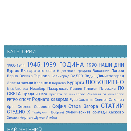
КАТЕГОРИИ
1945-1989 ГОДИНА
1990-НАШИ ДНИ
1900-1944
Бургас
Българското село
Ваканции Лагери
В детската градина
Варна
Велико Търново
ВИДЕО
Видин
Димитровград
Велинград
ЛЮБОПИТНО
Курорти
Златни пясъци
Казанлък
Карлово
ПО
Несебър
Пазарджик
Плевен
Пловдив
Перник
Михайловград
СВЕТА
Преди и Сега
Пресата от миналото
Реклами от миналото
Родната казарма
РЕТРО СПОРТ
Русе
Сливен
Слънчев
Самоков
СТАТИИ
София
Стара Загора
бряг
Смолян
Созопол
СТУДИО Х
Ученическите бригади
Хасково
Толбухин (Добрич)
Чирпан
Шумен
Хисаря
Ямбол
НАЙ-ЧЕТЕНИ👇