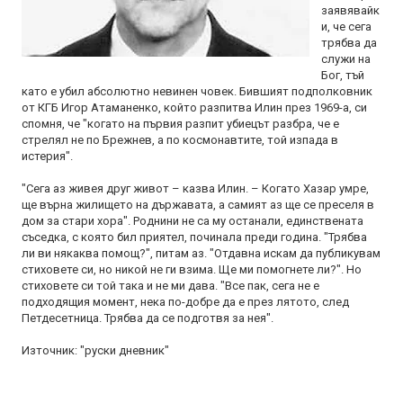
заявявайк
и, че сега
трябва да
служи на
Бог, тъй
като е убил абсолютно невинен човек. Бившият подполковник
от КГБ Игор Атаманенко, който разпитва Илин през 1969-а, си
спомня, че "когато на първия разпит убиецът разбра, че е
стрелял не по Брежнев, а по космонавтите, той изпада в
истерия".
"Сега аз живея друг живот – казва Илин. – Когато Хазар умре,
ще върна жилището на държавата, а самият аз ще се преселя в
дом за стари хора". Роднини не са му останали, единствената
съседка, с която бил приятел, починала преди година. "Трябва
ли ви някаква помощ?", питам аз. "Отдавна искам да публикувам
стиховете си, но никой не ги взима. Ще ми помогнете ли?". Но
стиховете си той така и не ми дава. "Все пак, сега не е
подходящия момент, нека по-добре да е през лятото, след
Петдесетница. Трябва да се подготвя за нея".
Източник: "руски дневник"