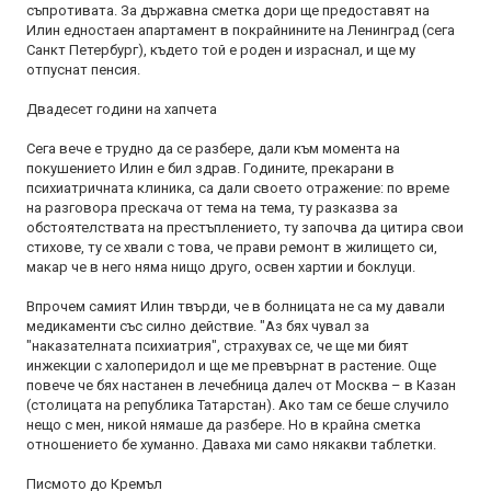
съпротивата. За държавна сметка дори ще предоставят на
Илин едностаен апартамент в покрайнините на Ленинград (сега
Санкт Петербург), където той е роден и израснал, и ще му
отпуснат пенсия.
Двадесет години на хапчета
Сега вече е трудно да се разбере, дали към момента на
покушението Илин е бил здрав. Годините, прекарани в
психиатричната клиника, са дали своето отражение: по време
на разговора прескача от тема на тема, ту разказва за
обстоятелствата на престъплението, ту започва да цитира свои
стихове, ту се хвали с това, че прави ремонт в жилището си,
макар че в него няма нищо друго, освен хартии и боклуци.
Впрочем самият Илин твърди, че в болницата не са му давали
медикаменти със силно действие. "Аз бях чувал за
"наказателната психиатрия", страхувах се, че ще ми бият
инжекции с халоперидол и ще ме превърнат в растение. Още
повече че бях настанен в лечебница далеч от Москва – в Казан
(столицата на република Татарстан). Ако там се беше случило
нещо с мен, никой нямаше да разбере. Но в крайна сметка
отношението бе хуманно. Даваха ми само някакви таблетки.
Писмото до Кремъл