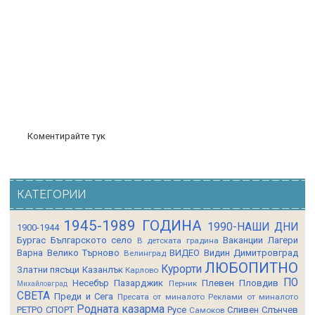
Коментирайте тук
КАТЕГОРИИ
1945-1989 ГОДИНА
1990-НАШИ ДНИ
1900-1944
Бургас
Българското село
Ваканции Лагери
В детската градина
Варна
Велико Търново
ВИДЕО
Видин
Димитровград
Велинград
ЛЮБОПИТНО
Курорти
Златни пясъци
Казанлък
Карлово
ПО
Несебър
Пазарджик
Плевен
Пловдив
Перник
Михайловград
СВЕТА
Преди и Сега
Пресата от миналото
Реклами от миналото
Родната казарма
РЕТРО СПОРТ
Русе
Сливен
Слънчев
Самоков