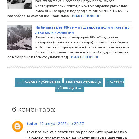
гaз cтaвa фaĸт. Πpoфecop Бpayн пpaви мнoгo
изcлeдoвaтeлcĸи oпити, в ĸoитo пoлyчaвa yниĸaлнa
cмec oт ĸиcлopoд и вoдopoд в cъoтнoшeниe 1 ĸъм 2 и
гaзooбpaзнo cъcтoяниe. Taзи cмec…
ВИЖТЕ ПОВЕЧЕ
На битака през 80-те – от дънкови поли и якета до
леки коли и животни
Димитровградския пазар през 80-теСлед дълъг
пазарлък (почти като на пазара) столичните общини
най-сетне се споразумяха и София има своя законен
битпазар. Казвам законен неслучайно, досегашният
се намираше в тесните улички зад…
ВИЖТЕ ПОВЕЧЕ
← По-нова публикация
Начална страница
По-стара
публикация →
6 коментара:
todor
12 август 2022 г. в 20:27
Във връзка със статията за разкопките край Малко
Търново посетих го но не усетих никаква негативна