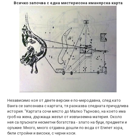
Всичко започва с една мистериозна иманярска карта
Независимо коя от двете версии е по-меродавна, след като
Ванга се запознава с картата, тя разказва следната причудлива
история. "Картата сочи място до Малко Търново, на което има
гроб на жена, държаща жезъл от извънземна материя. Около
нея са пръснати несметни богатства - злато на буци, предмети и
оръжие. Много, много отдавна дошли по вода от Египет хора,
били стройни и високи, с черни коси.