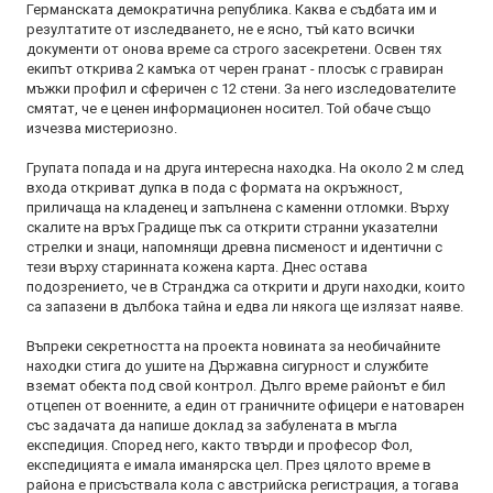
Германската демократична република. Каква е съдбата им и
резултатите от изследването, не е ясно, тъй като всички
документи от онова време са строго засекретени. Освен тях
екипът открива 2 камъка от черен гранат - плосък с гравиран
мъжки профил и сферичен с 12 стени. За него изследователите
смятат, че е ценен информационен носител. Той обаче също
изчезва мистериозно.
Групата попада и на друга интересна находка. На около 2 м след
входа откриват дупка в пода с формата на окръжност,
приличаща на кладенец и запълнена с каменни отломки. Върху
скалите на връх Градище пък са открити странни указателни
стрелки и знаци, напомнящи древна писменост и идентични с
тези върху старинната кожена карта. Днес остава
подозрението, че в Странджа са открити и други находки, които
са запазени в дълбока тайна и едва ли някога ще излязат наяве.
Въпреки секретността на проекта новината за необичайните
находки стига до ушите на Държавна сигурност и службите
вземат обекта под свой контрол. Дълго време районът е бил
отцепен от военните, а един от граничните офицери е натоварен
със задачата да напише доклад за забулената в мъгла
експедиция. Според него, както твърди и професор Фол,
експедицията е имала иманярска цел. През цялото време в
района е присъствала кола с австрийска регистрация, а тогава