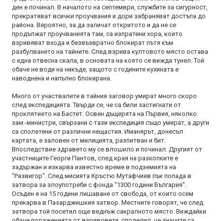
ден е починал. В началото на септември, службите за сигурност,
прекратяват всички проучвания и дори забраняват достъпа до
района. Вероятно, за да заличат откритото и да не се
продължат проучванията там, са изпратени хора, които
взривяват входа и безвъзвратно блокират пътя към
разбулването на тайните. След взрива култовото място остава
с една отвесна скала, в основата на която се вижда тунел. Той
обаче не води на никъде, защото с годините кухината е
наводнена и напълно блокирана.
Много от участвалите в тайния заговор умират много скоро
след експедицията. Твърди се, че са били застигнати от
проклятието на Бастет. Освен дъщерята на Първия, няколко
зам.-министри, свързани с тази експедиция също умират, а други
са сполетени от различни нещастия. Иманярът, донесъл
картата, е заловен от милицията, разпитван и бит.
Впоследствие здравето му се влошило и починал. Другият от
участниците Георги Пантов, след края на разкопките е
задържан и изкарва известно време в подземията на
"Развигор". След мисията Кръстю Мутафчиев пък попада в
затвора за злоупотреби с фонда “1300 години България”.
Осъден е на 15 години лишаване от свобода, от които осем
прекарва в Пазарджишкия затвор. Местните говорят, че след
затвора той посетил още веднъж сакралното място. Виждайки
обаче пораженията от взривовете, споделил, че знаците са