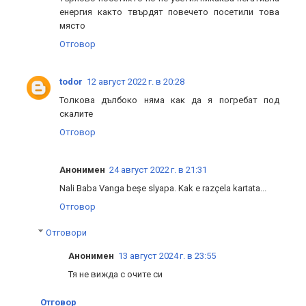
енергия както твърдят повечето посетили това
място
Отговор
todor
12 август 2022 г. в 20:28
Толкова дълбоко няма как да я погребат под
скалите
Отговор
Анонимен
24 август 2022 г. в 21:31
Nali Baba Vanga beşe slyapa. Kak e razçela kartata...
Отговор
Отговори
Анонимен
13 август 2024 г. в 23:55
Тя не вижда с очите си
Отговор