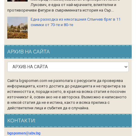
Лукович, е една от най-мрачните, влиятелни и
противоречиви фигури в съвременната история на Сър...
Една разходка из някогашния Слънчев бряг в 11
снимки от 70-те и 80-те
АРХИВ НА САЙТА
Сайта bgspomen.com не разполага с ресурсите да проверява
информацията, която достига до редакцията и не гарантира за
истинността и, поради което, в края на всяка статия е посочен
източникът й, освен ако не е авторска. Възможно е написаното
в някой статия да не е истина, както и всяка прилика с
действителни лица и събития да е случайна.
КОНТАКТИ:
bgspomen@abv.bg