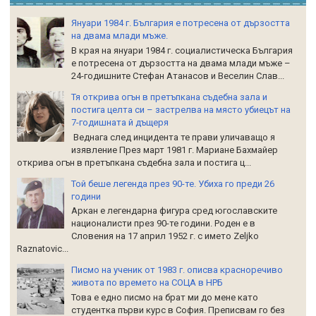
Януари 1984 г. България е потресена от дързостта
на двама млади мъже.
В края на януари 1984 г. социалистическа България
е потресена от дързостта на двама млади мъже –
24-годишните Стефан Атанасов и Веселин Слав...
Тя открива огън в претъпкана съдебна зала и
постига целта си – застрелва на място убиецът на
7-годишната й дъщеря
Веднага след инцидента те прави уличаващо я
изявление През март 1981 г. Мариане Бахмайер
открива огън в претъпкана съдебна зала и постига ц...
Той беше легенда през 90-те. Убиха го преди 26
години
Аркан е легендарна фигура сред югославските
националисти през 90-те години. Роден е в
Словения на 17 април 1952 г. с името Zeljko
Raznatoviс...
Писмо на ученик от 1983 г. описва красноречиво
живота по времето на СОЦА в НРБ
Това е едно писмо на брат ми до мене като
студентка първи курс в София. Преписвам го без