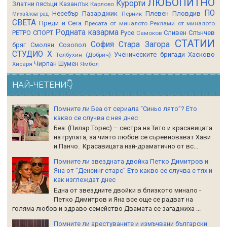
ЛЮБОПИТНО
Курорти
Златни пясъци
Казанлък
Карлово
ПО
Несебър
Пазарджик
Плевен
Пловдив
Перник
Михайловград
СВЕТА
Преди и Сега
Пресата от миналото
Реклами от миналото
Родната казарма
РЕТРО СПОРТ
Русе
Сливен
Слънчев
Самоков
СТАТИИ
София
Стара Загора
бряг
Смолян
Созопол
СТУДИО Х
Ученическите бригади
Хасково
Толбухин (Добрич)
Чирпан
Шумен
Хисаря
Ямбол
НАЙ-ЧЕТЕНИ👇
Помните ли Беа от сериала “Синьо лято”? Ето
какво се случва с нея днес
Беа: (Пилар Торес) – сестра на Тито и красавицата
на групата, за чиято любов се съревновават Хави
и Панчо. Красавицата най-драматично от вс...
Помните ли звездната двойка Петко Димитров и
Яна от "Денсинг старс" Ето какво се случва с тях и
как изглеждат днес
Една от звездните двойки в близкото минало -
Петко Димитров и Яна все още се радват на
голяма любов и здраво семейство Двамата се загаджиха ...
Помните ли арестуваните и измъчвани български