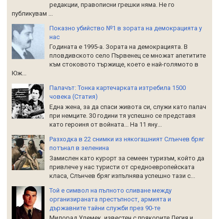
редакции, правописни грешки няма. Не го
публикувам ...
Показно убийство №1 в зората на демокрацията у
нас
Годината е 1995-а. Зората на демокрацията. В
пловдивското село Първенец се множат апетитите
към стоковото тържище, което е най-голямото в
Юж...
Палачът: Тонка картечарката изтребила 1500
човека (Статия)
Една жена, за да спаси живота си, служи като палач
при немците. 30 години тя успешно се представя
като героиня от войната... На 11 яну...
Разходка в 22 снимки из някогашният Слънчев бряг
потънал в зеленина
Замислен като курорт за семеен туризъм, който да
привлече у нас туристи от средноевропейската
класа, Слънчев бряг изпълнява успешно тази с...
Той е символ на пълното сливане между
организираната престъпност, армията и
държавните тайни служби през 90-те
Милорад Улемек, известен с прякорите Легия и