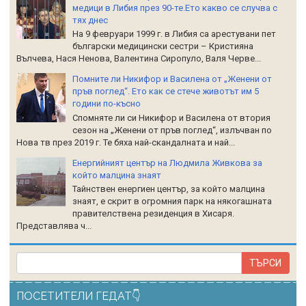
медици в Либия през 90-те.Ето какво се случва с
тях днес
На 9 февруари 1999 г. в Либия са арестувани пет
български медицински сестри – Кристияна
Вълчева, Нася Ненова, Валентина Сиропуло, Валя Черве...
Помните ли Никифор и Василена от „Женени от
пръв поглед“. Ето как се стече животът им 5
години по-късно
Спомняте ли си Никифор и Василена от втория
сезон на „Женени от пръв поглед“, излъчван по
Нова тв през 2019 г. Те бяха най-скандалната и най...
Енергийният център на Людмила Живкова за
който малцина знаят
Тайнствен енергиен център, за който малцина
знаят, е скрит в огромния парк на някогашната
правителствена резиденция в Хисаря.
Представлява ч...
ПОСЕТИТЕЛИ ГЕДАТ👇