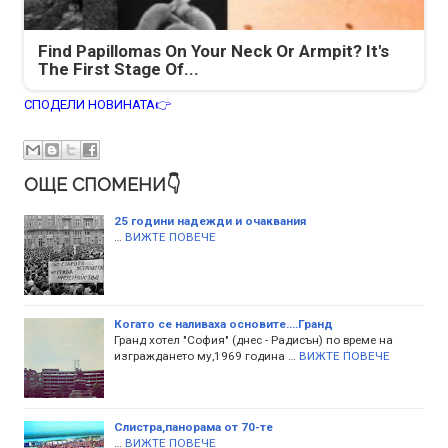
Find Papillomas On Your Neck Or Armpit? It's
The First Stage Of...
СПОДЕЛИ НОВИНАТА👉
ОЩЕ СПОМЕНИ👇
25 години надежди и очаквания
…
ВИЖТЕ ПОВЕЧЕ
Когато се наливаха основите....Гранд
Гранд хотел "София" (днес - Радисън) по време на
изграждането му,1969 година …
ВИЖТЕ ПОВЕЧЕ
Слистра,панорама от 70-те
…
ВИЖТЕ ПОВЕЧЕ