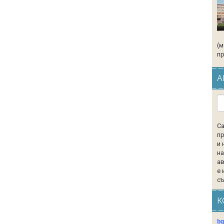
(м
пр
А
Са
пр
и 
на
ав
е 
съ
К
b