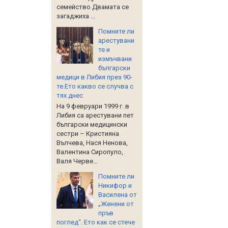
семейство Двамата се
загаджиха ...
Помните ли
арестувани
те и
измъчвани
български
медици в Либия през 90-
те.Ето какво се случва с
тях днес
На 9 февруари 1999 г. в
Либия са арестувани пет
български медицински
сестри – Кристияна
Вълчева, Нася Ненова,
Валентина Сиропуло,
Валя Черве...
Помните ли
Никифор и
Василена от
„Женени от
пръв
поглед“. Ето как се стече