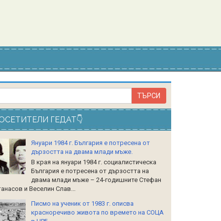
ОСЕТИТЕЛИ ГЕДАТ👇
Януари 1984 г. България е потресена от
дързостта на двама млади мъже.
В края на януари 1984 г. социалистическа
България е потресена от дързостта на
двама млади мъже – 24-годишните Стефан
анасов и Веселин Слав...
Писмо на ученик от 1983 г. описва
красноречиво живота по времето на СОЦА