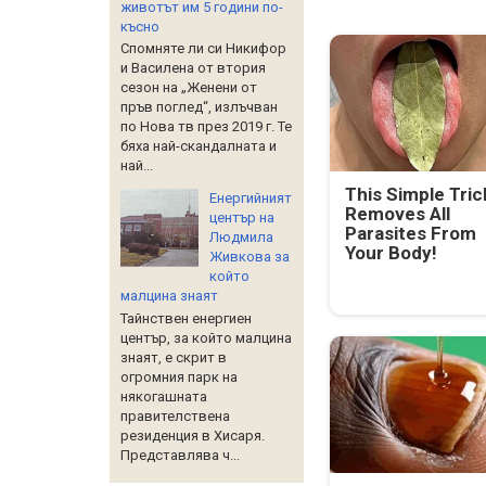
животът им 5 години по-
късно
Спомняте ли си Никифор
и Василена от втория
сезон на „Женени от
пръв поглед“, излъчван
по Нова тв през 2019 г. Те
бяха най-скандалната и
най...
This Simple Tric
Енергийният
Removes All
център на
Parasites From
Людмила
Your Body!
Живкова за
който
малцина знаят
Тайнствен енергиен
център, за който малцина
знаят, е скрит в
огромния парк на
някогашната
правителствена
резиденция в Хисаря.
Представлява ч...