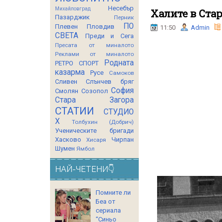
Несебър
Михайловград
Халите в Стар
Пазарджик
Перник
ПО
Плевен
Пловдив
11:50
Admin
СВЕТА
Преди и Сега
Пресата от миналото
Реклами от миналото
Родната
РЕТРО СПОРТ
казарма
Русе
Самоков
Сливен
Слънчев бряг
София
Смолян
Созопол
Стара Загора
СТАТИИ
СТУДИО
Х
Толбухин (Добрич)
Ученическите бригади
Хасково
Чирпан
Хисаря
Шумен
Ямбол
НАЙ-ЧЕТЕНИ👇
Помните ли
Беа от
сериала
“Синьо