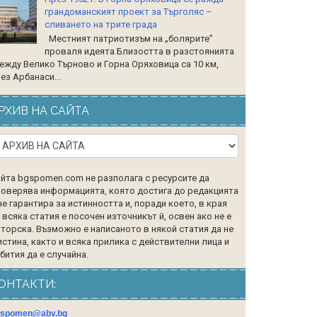
грандоманският проект за Търголяс –
сливането на трите града
Местният патриотизъм на „болярите”
проваля идеята Близостта в разстоянията
ежду Велико Търново и Горна Оряховица са 10 км,
ез Арбанаси...
РХИВ НА САЙТА
йта bgspomen.com не разполага с ресурсите да
оверява информацията, която достига до редакцията
не гарантира за истинността и, поради което, в края
 всяка статия е посочен източникът й, освен ако не е
торска. Възможно е написаното в някой статия да не
истина, както и всяка прилика с действителни лица и
бития да е случайна.
ОНТАКТИ:
gspomen@abv.bg