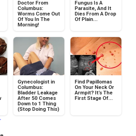
Doctor From
Fungus Is A
Columbus:
Parasite, And It
Worms Come Out
Dies From A Drop
Of You In The
Of Plain...
Morning!
Gynecologist in
Find Papillomas
Columbus:
On Your Neck Or
Bladder Leakage
Armpit? It's The
w
After 50 Comes
First Stage Of...
Down to 1 Thing
(Stop Doing This)
