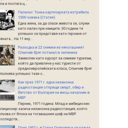
ла и постига ц...
Палачът: Тонка картечарката изтребила
1500 човека (Статия)
Една жена, за да спаси живота си, служи
като палач при немците. 30 години тя
успешно се представя като героиня от
йната... На 11 яну...
Разходка в 22 снимки из някогашният
Слънчев бряг потънал в зеленина
Замислен като курорт за семеен туризъм,
който да привлече у нас туристи от
средноевропейската класа, Слънчев бряг
пълнява успешно тази с...
Как през 1971 г. една незаконна
радиостанция отприщи смърт, обир и
бягство от България на висш началник в
МВР
Перник, 1971 година. Млад и амбициозен
лиционер засича незаконна радиостанция, която
лъчва от блока на тогавашния шеф на МВР.
оследств...
През 1952 г. в Горна Оряховица се ражда