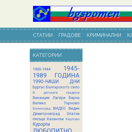
СТАТИИ
ГРАДОВЕ
КРИМИНАЛНИ
К
КАТЕГОРИИ
1945-
1900-1944
1989 ГОДИНА
1990-НАШИ ДНИ
Бургас
Българското село
В детската градина
Ваканции Лагери
Варна
Велико Търново
ВИДЕО
Видин
Велинград
Димитровград
Златни
пясъци
Казанлък
Карлово
Курорти
ЛЮБОПИТНО