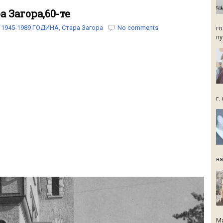
а Загора,60-те
1945-1989 ГОДИНА
,
Стара Загора
No comments
го
пу
г.
на
Ма