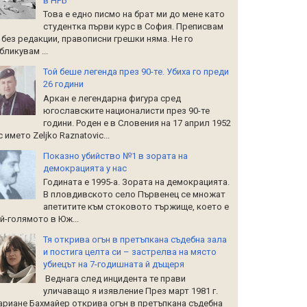
в НРБ
Това е едно писмо на брат ми до мене като
студентка първи курс в София. Преписвам
 без редакции, правописни грешки няма. Не го
бликувам ...
Той беше легенда през 90-те. Убиха го преди
26 години
Аркан е легендарна фигура сред
югославските националисти през 90-те
години. Роден е в Словения на 17 април 1952
 с името Zeljko Raznatoviс...
Показно убийство №1 в зората на
демокрацията у нас
Годината е 1995-а. Зората на демокрацията.
В пловдивското село Първенец се множат
апетитите към стоковото тържище, което е
й-голямото в Юж...
Тя открива огън в претъпкана съдебна зала
и постига целта си – застрелва на място
убиецът на 7-годишната й дъщеря
Веднага след инцидента те прави
уличаващо я изявление През март 1981 г.
риане Бахмайер открива огън в претъпкана съдебна