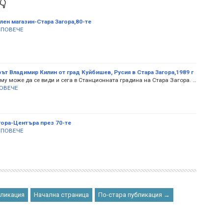

лен магазин-Стара Загора,80-те
 ПОВЕЧЕ
ът Владимир Килин от град Куйбишев, Русия в Стара Загора,1989 г
му може да се види и сега в Станционната градина на Стара Загора. …
ОВЕЧЕ
гора-Центъра през 70-те
 ПОВЕЧЕ
бликация
Начална страница
По-стара публикация →