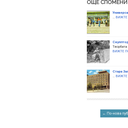
ОЩЕ СПОМЕНИ
Универса
…
ВИЖТЕ
Скулптор
Tворбата 
ВИЖТЕ П
Стара За
…
ВИЖТЕ
← По-нова пу