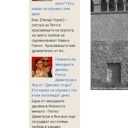
лято”? Ето
какво се случва с нея
днес
Беа: (Пилар Торес) –
сестра на Тито и
красавицата на групата,
за чиято любов се
съревновават Хави и
Панчо. Красавицата най-
драматично от вс...
Помните ли
звездната
двойка
Петко
Димитров и
Яна от "Денсинг старс"
Ето какво се случва с тях
и как изглеждат днес
Една от звездните
двойки в близкото
минало - Петко
Димитров и Яна все още
се радват на голяма
любов и здраво