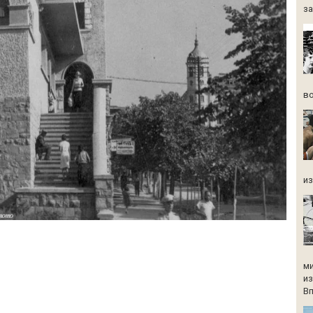
за
во
из
ми
из
Вп