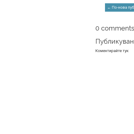
← По-нова пу
0 comments
Публикуван
Коментирайте тук