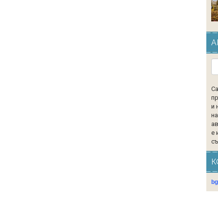
А
Са
пр
и 
на
ав
е 
съ
К
b