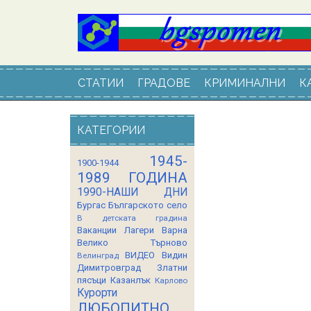
СТАТИИ
ГРАДОВЕ
КРИМИНАЛНИ
К
КАТЕГОРИИ
1945-
1900-1944
1989 ГОДИНА
1990-НАШИ ДНИ
Бургас
Българското село
В детската градина
Ваканции Лагери
Варна
Велико Търново
ВИДЕО
Видин
Велинград
Димитровград
Златни
пясъци
Казанлък
Карлово
Курорти
ЛЮБОПИТНО