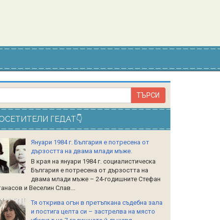
ОСЕТИТЕЛИ ГЕДАТ👇
Януари 1984 г. България е потресена от
дързостта на двама млади мъже.
В края на януари 1984 г. социалистическа
България е потресена от дързостта на
двама млади мъже – 24-годишните Стефан
анасов и Веселин Слав...
Тя открива огън в претъпкана съдебна зала
и постига целта си – застрелва на място