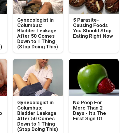
Gynecologist in
5 Parasite-
Columbus:
Causing Foods
e
Bladder Leakage
You Should Stop
After 50 Comes
Eating Right Now
Down to 1 Thing
)
(Stop Doing This)
Gynecologist in
No Poop For
Columbus:
More Than 2
p
Bladder Leakage
Days - It's The
After 50 Comes
First Sign Of
Down to 1 Thing
(Stop Doing This)