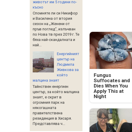
животът им 5 години по-
късно
Спомняте ли си Никифор
и Василена от втория
сезон на „Женени от
пръв поглед“, излъчван
по Нова тв през 2019 г. Те
бяха най-скандалната и
най...
Енергийният
център на
Людмила
Живкова за
Fungus
който
Suffocates and
малцина знаят
Dies When You
Тайнствен енергиен
Apply This at
център, за който малцина
Night
знаят, е скрит в
огромния парк на
някогашната
правителствена
резиденция в Хисаря.
Представлява ч...