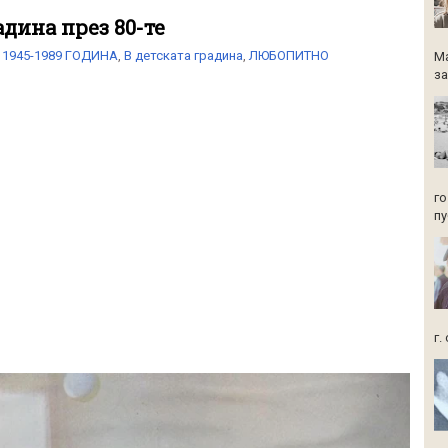
адина през 80-те
1945-1989 ГОДИНА
,
В детската градина
,
ЛЮБОПИТНО
Ма
за
го
пу
г.