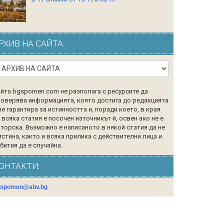
РХИВ НА САЙТА
йта bgspomen.com не разполага с ресурсите да
оверява информацията, която достига до редакцията
не гарантира за истинността и, поради което, в края
 всяка статия е посочен източникът й, освен ако не е
торска. Възможно е написаното в някой статия да не
истина, както и всяка прилика с действителни лица и
бития да е случайна.
ОНТАКТИ:
gspomen@abv.bg