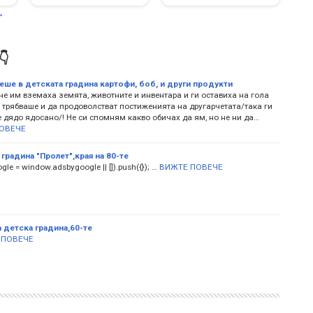


еше в детската градина картофи, боб, и други продукти
 че им вземаха земята, животните и инвентара и ги оставиха на гола
 трябваше и да продоволстват постиженията на другарчетата/така ги
 дядо ядосано/! Не си спомням какво обичах да ям, но не ни да…
ОВЕЧЕ
 градина "Пролет",края на 80-те
le = window.adsbygoogle || []).push({}); …
ВИЖТЕ ПОВЕЧЕ
 детска градина,60-те
 ПОВЕЧЕ