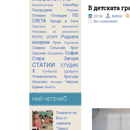
Несебър
Михайловград
В детската гр
Пазарджик
Перник
ПО
Плевен
Пловдив
22:36
Admin
СВЕТА
Преди и Сега
No comments
Пресата от миналото
Реклами от миналото
Родната
РЕТРО СПОРТ
казарма
Русе
Самоков
Сливен
Слънчев бряг
София
Смолян
Созопол
Стара Загора
СТАТИИ
СТУДИО
Х
Толбухин (Добрич)
Ученическите бригади
Хасково
Чирпан
Хисаря
Шумен
Ямбол
НАЙ-ЧЕТЕНИ👇
Помните ли
Беа от
сериала
“Синьо