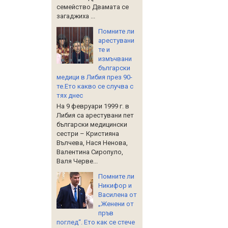
семейство Двамата се
загаджиха ...
Помните ли
арестувани
те и
измъчвани
български
медици в Либия през 90-
те.Ето какво се случва с
тях днес
На 9 февруари 1999 г. в
Либия са арестувани пет
български медицински
сестри – Кристияна
Вълчева, Нася Ненова,
Валентина Сиропуло,
Валя Черве...
Помните ли
Никифор и
Василена от
„Женени от
пръв
поглед“. Ето как се стече