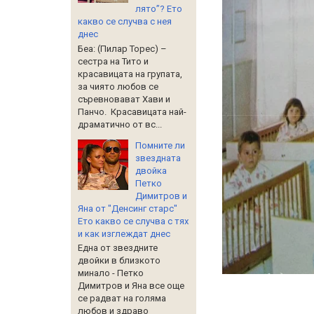
лято”? Ето
какво се случва с нея
днес
Беа: (Пилар Торес) –
сестра на Тито и
красавицата на групата,
за чиято любов се
съревновават Хави и
Панчо. Красавицата най-
драматично от вс...
Помните ли
звездната
двойка
Петко
Димитров и
Яна от "Денсинг старс"
Ето какво се случва с тях
и как изглеждат днес
Една от звездните
двойки в близкото
минало - Петко
Димитров и Яна все още
се радват на голяма
любов и здраво