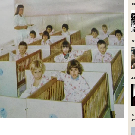
на
во
из
вл
ис