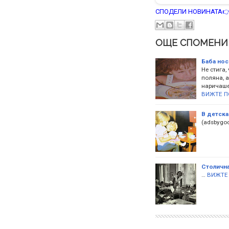
СПОДЕЛИ НОВИНАТА
ОЩЕ СПОМЕНИ
Баба нос
Не стига,
поляна, а
наричаше
ВИЖТЕ П
В детска
(adsbygoog
Столична
…
ВИЖТЕ