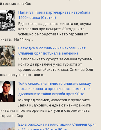
й-голямото в Юж...
Палачът: Тонка картечарката изтребила
1500 човека (Статия)
Една жена, за да спаси живота си, служи
като палач при немците. 30 години тя
успешно се представя като героиня от
йната... На 11 яну...
Разходка в 22 снимки из някогашният
Слънчев бряг потънал в зеленина
Замислен като курорт за семеен туризъм,
който да привлече у нас туристи от
средноевропейската класа, Слънчев бряг
пълнява успешно тази с...
Той е символ на пълното сливане между
организираната престъпност, армията и
държавните тайни служби през 90-те
Милорад Улемек, известен с прякорите
Легия и Лукович, е една от най-мрачните,
иятелни и противоречиви фигури в съвременната
тория на Сър...
Една разходка из някогашния Слънчев бряг
в 11 снимки от 70-те и 80-те