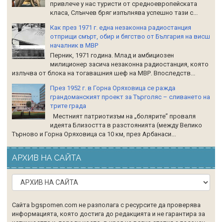
привлече у нас туристи от средноевропейската
класа, Слънчев бряг изпълнява успешно тази с...
Как през 1971 г. една незаконна радиостанция
отприщи смърт, обир и бягство от България на висш
началник в МВР
Перник, 1971 година. Млад и амбициозен
милиционер засича незаконна радиостанция, която
излъчва от блока на тогавашния шеф на МВР. Впоследств...
През 1952 г. в Горна Оряховица се ражда
грандоманският проект за Търголяс – сливането на
трите града
Местният патриотизъм на „болярите” проваля
идеята Близостта в разстоянията (между Велико
Търново и Горна Оряховица са 10 км, през Арбанаси...
АРХИВ НА САЙТА
Сайта bgspomen.com не разполага с ресурсите да проверява
информацията, която достига до редакцията и не гарантира за