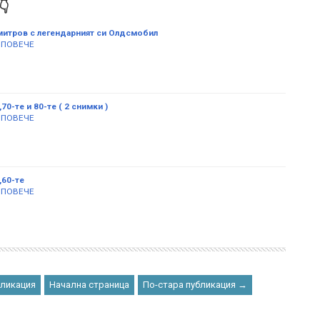

итров с легендарният си Олдсмобил
 ПОВЕЧЕ
0-те и 80-те ( 2 снимки )
 ПОВЕЧЕ
60-те
 ПОВЕЧЕ
бликация
Начална страница
По-стара публикация →