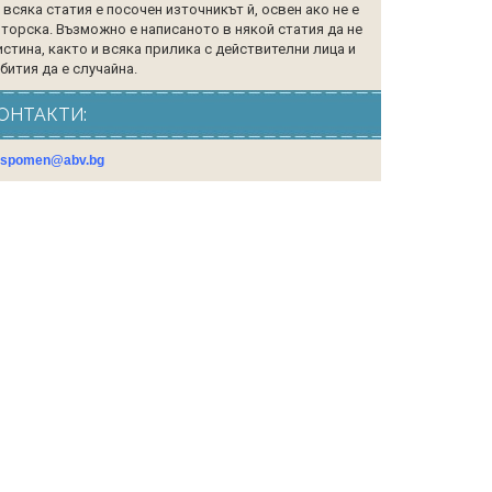
 всяка статия е посочен източникът й, освен ако не е
торска. Възможно е написаното в някой статия да не
истина, както и всяка прилика с действителни лица и
бития да е случайна.
ОНТАКТИ:
gspomen@abv.bg