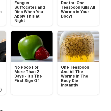
Fungus
Doctor: One
Suffocates and
Teaspoon Kills All
p
Dies When You
Worms in Your
Apply This at
Body!
Night
No Poop For
One Teaspoon
More Than 2
And All The
e
Days - It's The
Worms In The
First Sign Of
Body Die
Instantly
)
