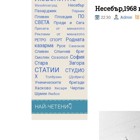
Несебър
Михайловград
Несебър,1968 
Пазарджик
Перник
ПО
Плевен
Пловдив
22:30
Admin
СВЕТА
Преди и Сега
Пресата от миналото
Реклами от миналото
Родната
РЕТРО СПОРТ
казарма
Русе
Самоков
Сливен
Слънчев бряг
София
Смолян
Созопол
Стара Загора
СТАТИИ
СТУДИО
Х
Толбухин (Добрич)
Ученическите бригади
Хасково
Чирпан
Хисаря
Шумен
Ямбол
НАЙ-ЧЕТЕНИ👇