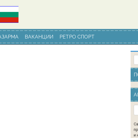
АЗАРМА
ВАКАНЦИИ
РЕТРО СПОРТ
П
А
Са
пр
и 