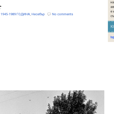
на
г
ав
е 
1945-1989 ГОДИНА
,
Несебър
No comments
съ
К
b