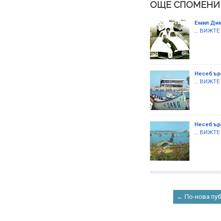
ОЩЕ СПОМЕНИ
Емил Дим
…
ВИЖТЕ
Несебър,7
…
ВИЖТЕ
Несебър,
…
ВИЖТЕ
← По-нова пу