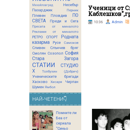
Несебър
Михайловград
Ученици от С
Пазарджик
Перник
Каблешков",гр
ПО
Плевен
Пловдив
СВЕТА
Преди и Сега
10:36
Admin
Пресата от миналото
Реклами от миналото
Родната
РЕТРО СПОРТ
казарма
Русе
Самоков
Сливен
Слънчев бряг
София
Смолян
Созопол
Стара Загора
СТАТИИ
СТУДИО
Х
Толбухин (Добрич)
Ученическите бригади
Хасково
Чирпан
Хисаря
Шумен
Ямбол
НАЙ-ЧЕТЕНИ👇
Помните ли
Беа от
сериала
“Синьо