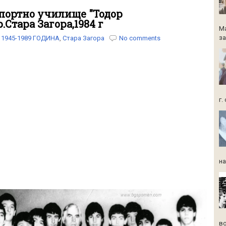
портно училище "Тодор
.Стара Загора,1984 г
Ма
за
1945-1989 ГОДИНА
,
Стара Загора
No comments
г.
на
во