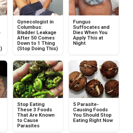
Gynecologist in
Fungus
Columbus:
Suffocates and
e
Bladder Leakage
Dies When You
After 50 Comes
Apply This at
Down to 1 Thing
Night
)
(Stop Doing This)
Stop Eating
5 Parasite-
These 3 Foods
Causing Foods
That Are Known
You Should Stop
to Cause
Eating Right Now
Parasites