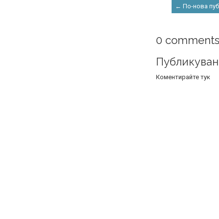
← По-нова пу
0 comments
Публикуван
Коментирайте тук