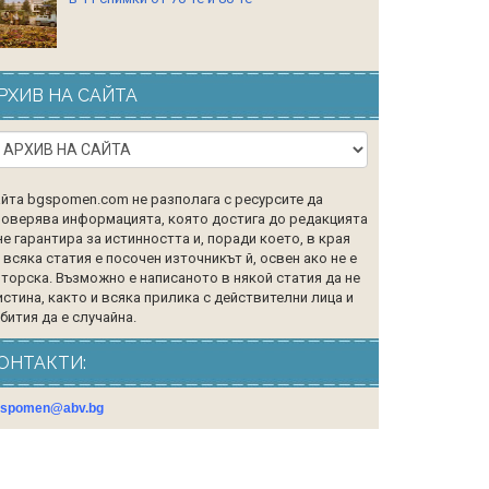
РХИВ НА САЙТА
йта bgspomen.com не разполага с ресурсите да
оверява информацията, която достига до редакцията
не гарантира за истинността и, поради което, в края
 всяка статия е посочен източникът й, освен ако не е
торска. Възможно е написаното в някой статия да не
истина, както и всяка прилика с действителни лица и
бития да е случайна.
ОНТАКТИ:
gspomen@abv.bg