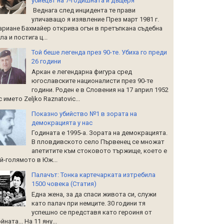
убиецът на 7-годишната й дъщеря
Веднага след инцидента те прави
уличаващо я изявление През март 1981 г.
риане Бахмайер открива огън в претъпкана съдебна
ла и постига ц...
Той беше легенда през 90-те. Убиха го преди
26 години
Аркан е легендарна фигура сред
югославските националисти през 90-те
години. Роден е в Словения на 17 април 1952
 с името Zeljko Raznatoviс...
Показно убийство №1 в зората на
демокрацията у нас
Годината е 1995-а. Зората на демокрацията.
В пловдивското село Първенец се множат
апетитите към стоковото тържище, което е
й-голямото в Юж...
Палачът: Тонка картечарката изтребила
1500 човека (Статия)
Една жена, за да спаси живота си, служи
като палач при немците. 30 години тя
успешно се представя като героиня от
йната... На 11 яну...