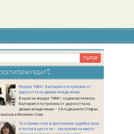
ОСЕТИТЕЛИ ГЕДАТ👇
Януари 1984 г. България е потресена от
дързостта на двама млади мъже.
В края на януари 1984 г. социалистическа
България е потресена от дързостта на
двама млади мъже – 24-годишните Стефан
анасов и Веселин Слав...
Тя открива огън в претъпкана съдебна зала
и постига целта си – застрелва на място