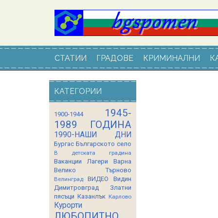
СТАТИИ
ГРАДОВЕ
КРИМИНАЛНИ
К
КАТЕГОРИИ
1945-
1900-1944
1989 ГОДИНА
1990-НАШИ ДНИ
Бургас
Българското село
В детската градина
Ваканции Лагери
Варна
Велико Търново
ВИДЕО
Видин
Велинград
Димитровград
Златни
пясъци
Казанлък
Карлово
Курорти
ЛЮБОПИТНО