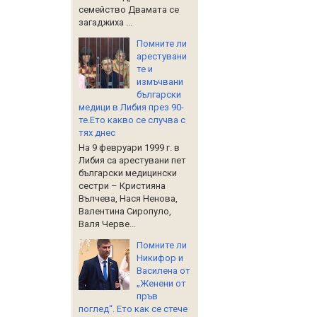
семейство Двамата се
загаджиха ...
Помните ли
арестувани
те и
измъчвани
български
медици в Либия през 90-
те.Ето какво се случва с
тях днес
На 9 февруари 1999 г. в
Либия са арестувани пет
български медицински
сестри – Кристияна
Вълчева, Нася Ненова,
Валентина Сиропуло,
Валя Черве...
Помните ли
Никифор и
Василена от
„Женени от
пръв
поглед“. Ето как се стече