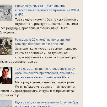
Писмо на ученик от 1983 г. описва
красноречиво живота по времето на СОЦА
в НРБ
Това е едно писмо на брат ми до мене като
студентка първи курс в София. Преписвам
 без редакции, правописни грешки няма. Не го
бликувам ...
Разходка в 22 снимки из някогашният
Слънчев бряг потънал в зеленина
Замислен като курорт за семеен туризъм,
който да привлече у нас туристи от
средноевропейската класа, Слънчев бряг
пълнява успешно тази с...
Той е символ на пълното сливане между
организираната престъпност, армията и
държавните тайни служби през 90-те
Милорад Улемек, известен с прякорите
Легия и Лукович, е една от най-мрачните,
иятелни и противоречиви фигури в съвременната
тория на Сър...
Една разходка из някогашния Слънчев бряг
в 11 снимки от 70-те и 80-те