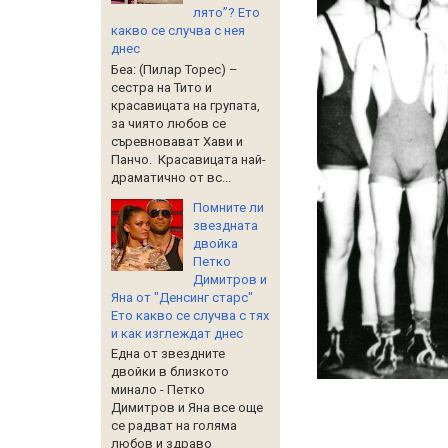
лято”? Ето
какво се случва с нея
днес
Беа: (Пилар Торес) –
сестра на Тито и
красавицата на групата,
за чиято любов се
съревновават Хави и
Панчо. Красавицата най-
драматично от вс...
Помните ли
звездната
двойка
Петко
Димитров и
Яна от "Денсинг старс"
Ето какво се случва с тях
и как изглеждат днес
Една от звездните
двойки в близкото
минало - Петко
Димитров и Яна все още
се радват на голяма
любов и здраво