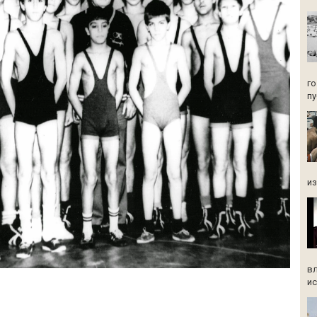
го
пу
из
вл
ис