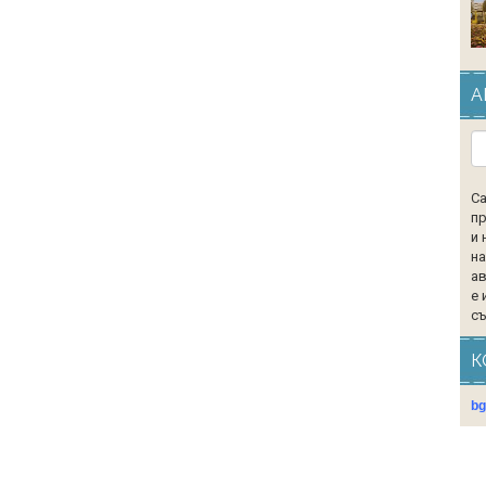
А
Са
пр
и 
на
ав
е 
съ
К
b