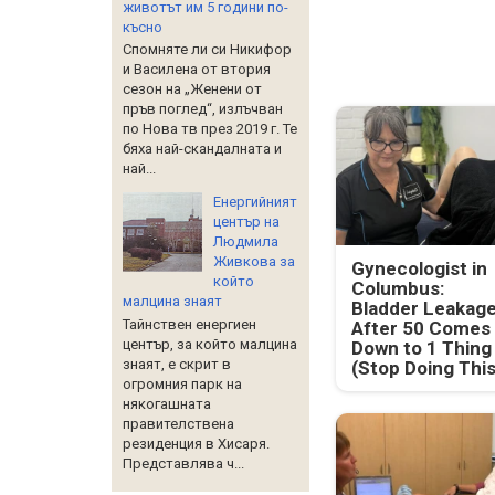
животът им 5 години по-
късно
Спомняте ли си Никифор
и Василена от втория
сезон на „Женени от
пръв поглед“, излъчван
по Нова тв през 2019 г. Те
бяха най-скандалната и
най...
Енергийният
център на
Людмила
Живкова за
Gynecologist in
който
Columbus:
малцина знаят
Bladder Leakag
Тайнствен енергиен
After 50 Comes
център, за който малцина
Down to 1 Thing
знаят, е скрит в
(Stop Doing This
огромния парк на
някогашната
правителствена
резиденция в Хисаря.
Представлява ч...