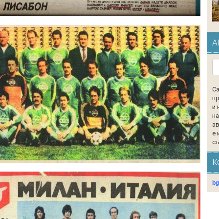
А
Са
пр
и 
на
ав
е 
съ
К
b