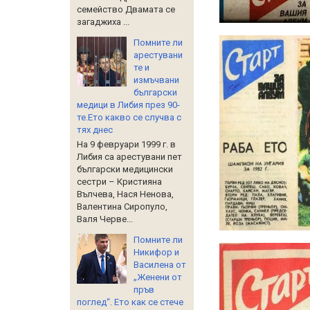
семейство Двамата се
загаджиха ...
Помните ли
арестувани
те и
измъчвани
български
медици в Либия през 90-
те.Ето какво се случва с
тях днес
На 9 февруари 1999 г. в
Либия са арестувани пет
български медицински
сестри – Кристияна
Вълчева, Нася Ненова,
Валентина Сиропуло,
Валя Черве...
Помните ли
Никифор и
Василена от
„Женени от
пръв
поглед“. Ето как се стече