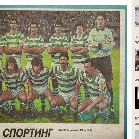
го
пу
из
вл
ис