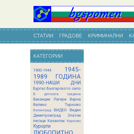
СТАТИИ
ГРАДОВЕ
КРИМИНАЛНИ
К
КАТЕГОРИИ
1945-
1900-1944
1989 ГОДИНА
1990-НАШИ ДНИ
Бургас
Българското село
В детската градина
Ваканции Лагери
Варна
Велико Търново
ВИДЕО
Видин
Велинград
Димитровград
Златни
пясъци
Казанлък
Карлово
Курорти
ЛЮБОПИТНО