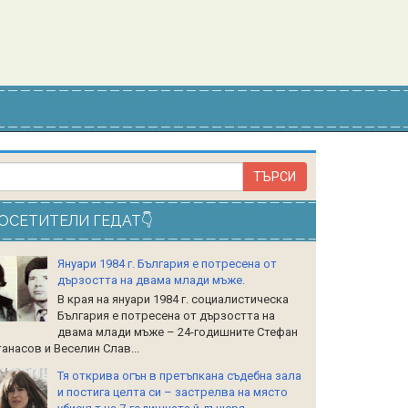
ОСЕТИТЕЛИ ГЕДАТ👇
Януари 1984 г. България е потресена от
дързостта на двама млади мъже.
В края на януари 1984 г. социалистическа
България е потресена от дързостта на
двама млади мъже – 24-годишните Стефан
анасов и Веселин Слав...
Тя открива огън в претъпкана съдебна зала
и постига целта си – застрелва на място