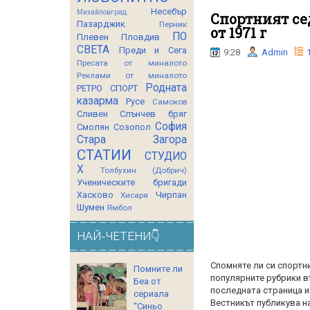
Несебър
Михайловград
Спортният се
Пазарджик
Перник
от 1971 г
ПО
Плевен
Пловдив
СВЕТА
Преди и Сега
9:28
Admin
Пресата от миналото
Реклами от миналото
Родната
РЕТРО СПОРТ
казарма
Русе
Самоков
Сливен
Слънчев бряг
София
Смолян
Созопол
Стара Загора
СТАТИИ
СТУДИО
Х
Толбухин (Добрич)
Ученическите бригади
Хасково
Чирпан
Хисаря
Шумен
Ямбол
НАЙ-ЧЕТЕНИ👇
Спомняте ли си спортни
Помните ли
популярните рубрики въ
Беа от
последната страница и
сериала
Вестникът публикува н
“Синьо