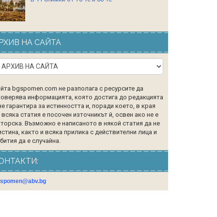
РХИВ НА САЙТА
йта bgspomen.com не разполага с ресурсите да
оверява информацията, която достига до редакцията
не гарантира за истинността и, поради което, в края
 всяка статия е посочен източникът й, освен ако не е
торска. Възможно е написаното в някой статия да не
истина, както и всяка прилика с действителни лица и
бития да е случайна.
ОНТАКТИ:
gspomen@abv.bg