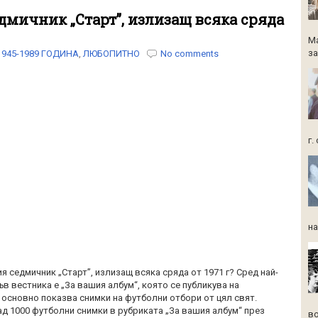
дмичник „Старт”, излизащ всяка сряда
Ма
за
1945-1989 ГОДИНА
,
ЛЮБОПИТНО
No comments
г.
на
я седмичник „Старт”, излизащ всяка сряда от 1971 г? Сред най-
в вестника е „За вашия албум“, която се публикува на
 основно показва снимки на футболни отбори от цял свят.
ад 1000 футболни снимки в рубриката „За вашия албум“ през
во