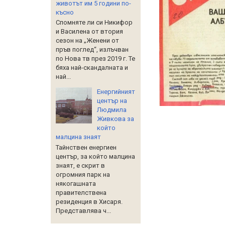
животът им 5 години по-
късно
Спомняте ли си Никифор
и Василена от втория
сезон на „Женени от
пръв поглед“, излъчван
по Нова тв през 2019 г. Те
бяха най-скандалната и
най...
Енергийният
център на
Людмила
Живкова за
който
малцина знаят
Тайнствен енергиен
център, за който малцина
знаят, е скрит в
огромния парк на
някогашната
правителствена
резиденция в Хисаря.
Представлява ч...