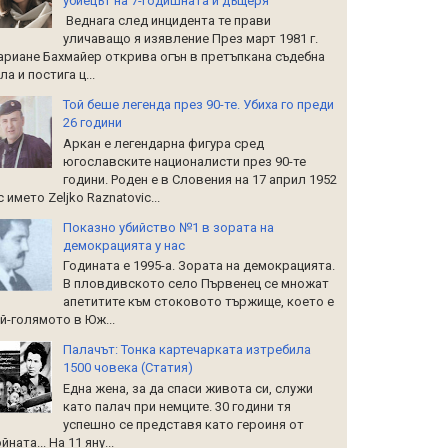
убиецът на 7-годишната й дъщеря
Веднага след инцидента те прави
уличаващо я изявление През март 1981 г.
риане Бахмайер открива огън в претъпкана съдебна
ла и постига ц...
Той беше легенда през 90-те. Убиха го преди
26 години
Аркан е легендарна фигура сред
югославските националисти през 90-те
години. Роден е в Словения на 17 април 1952
 с името Zeljko Raznatoviс...
Показно убийство №1 в зората на
демокрацията у нас
Годината е 1995-а. Зората на демокрацията.
В пловдивското село Първенец се множат
апетитите към стоковото тържище, което е
й-голямото в Юж...
Палачът: Тонка картечарката изтребила
1500 човека (Статия)
Една жена, за да спаси живота си, служи
като палач при немците. 30 години тя
успешно се представя като героиня от
йната... На 11 яну...