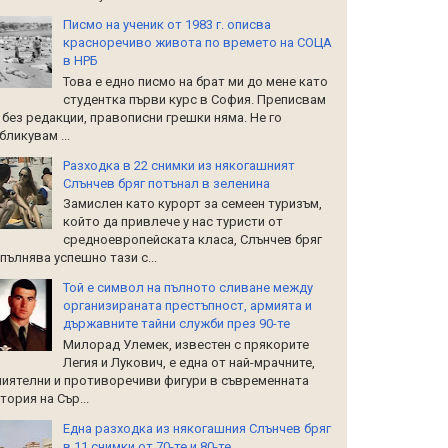
Писмо на ученик от 1983 г. описва
красноречиво живота по времето на СОЦА
в НРБ
Това е едно писмо на брат ми до мене като
студентка първи курс в София. Преписвам
 без редакции, правописни грешки няма. Не го
бликувам ...
Разходка в 22 снимки из някогашният
Слънчев бряг потънал в зеленина
Замислен като курорт за семеен туризъм,
който да привлече у нас туристи от
средноевропейската класа, Слънчев бряг
пълнява успешно тази с...
Той е символ на пълното сливане между
организираната престъпност, армията и
държавните тайни служби през 90-те
Милорад Улемек, известен с прякорите
Легия и Лукович, е една от най-мрачните,
иятелни и противоречиви фигури в съвременната
тория на Сър...
Една разходка из някогашния Слънчев бряг
в 11 снимки от 70-те и 80-те