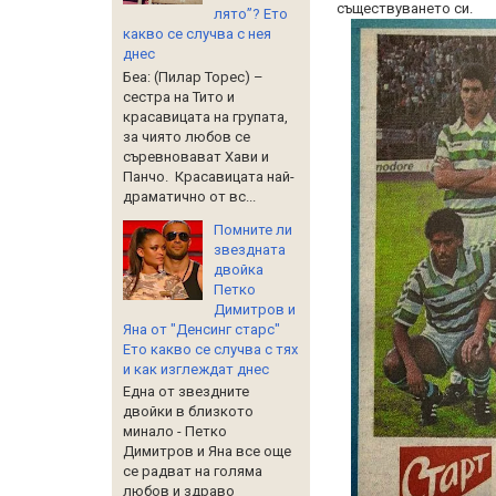
съществуването си.
лято”? Ето
какво се случва с нея
днес
Беа: (Пилар Торес) –
сестра на Тито и
красавицата на групата,
за чиято любов се
съревновават Хави и
Панчо. Красавицата най-
драматично от вс...
Помните ли
звездната
двойка
Петко
Димитров и
Яна от "Денсинг старс"
Ето какво се случва с тях
и как изглеждат днес
Една от звездните
двойки в близкото
минало - Петко
Димитров и Яна все още
се радват на голяма
любов и здраво