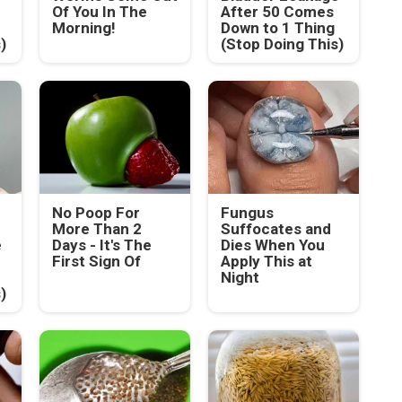
Of You In The
After 50 Comes
Morning!
Down to 1 Thing
)
(Stop Doing This)
No Poop For
Fungus
More Than 2
Suffocates and
e
Days - It's The
Dies When You
First Sign Of
Apply This at
Night
)