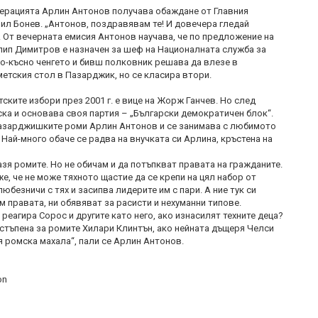
ерацията Арлин Антонов получава обаждане от Главния
ил Бонев. „Антонов, поздравявам те! И довечера гледай
. От вечерната емисия Антонов научава, че по предложение на
ип Димитров е назначен за шеф на Националната служба за
 по-късно ченгето и бивш полковник решава да влезе в
метския стол в Пазарджик, но се класира втори.
ските избори през 2001 г. е вице на Жорж Ганчев. Но след
уска и основава своя партия – „Български демократичен блок“.
пазарджишките роми Арлин Антонов и се занимава с любимото
 Най-много обаче се радва на внучката си Арлина, кръстена на
азя ромите. Но не обичам и да потъпкват правата на гражданите.
е, че не може тяхното щастие да се крепи на цял набор от
юбезничи с тях и засипва лидерите им с пари. А ние тук си
м правата, ни обявяват за расисти и нехуманни типове.
реагира Сорос и другите като него, ако изнасилят техните деца?
стъпена за ромите Хилари Клинтън, ако нейната дъщеря Челси
я ромска махала“, пали се Арлин Антонов.
on