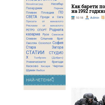
Несебър
Михайловград
Как барети п
Пазарджик
Перник
на 1992 година
ПО
Плевен
Пловдив
СВЕТА
Преди и Сега
10:18
Admin
Пресата от миналото
Реклами от миналото
Родната
РЕТРО СПОРТ
казарма
Русе
Самоков
Сливен
Слънчев бряг
София
Смолян
Созопол
Стара Загора
СТАТИИ
СТУДИО
Х
Толбухин (Добрич)
Ученическите бригади
Хасково
Чирпан
Хисаря
Шумен
Ямбол
НАЙ-ЧЕТЕНИ👇