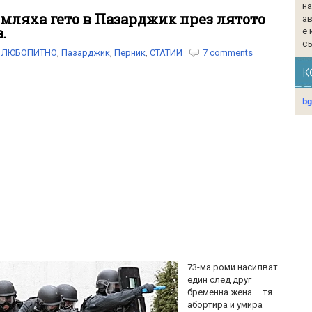
на
омляха гето в Пазарджик през лятото
ав
.
е 
съ
ЛЮБОПИТНО
,
Пазарджик
,
Перник
,
СТАТИИ
7 comments
К
b
73-ма роми насилват
един след друг
бременна жена – тя
абортира и умира