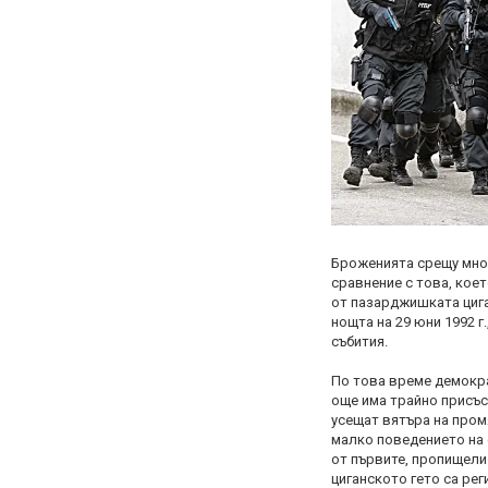
Броженията срещу мног
сравнение с това, коет
от пазарджишката цига
нощта на 29 юни 1992 г
събития.
По това време демокра
още има трайно присъс
усещат вятъра на пром
малко поведението на 
от първите, пропищели
циганското гето са рег