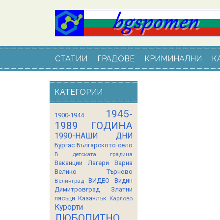
СТАТИИ
ГРАДОВЕ
КРИМИНАЛНИ
К
КАТЕГОРИИ
1945-
1900-1944
1989 ГОДИНА
1990-НАШИ ДНИ
Бургас
Българското село
В детската градина
Ваканции Лагери
Варна
Велико Търново
ВИДЕО
Видин
Велинград
Димитровград
Златни
пясъци
Казанлък
Карлово
Курорти
ЛЮБОПИТНО