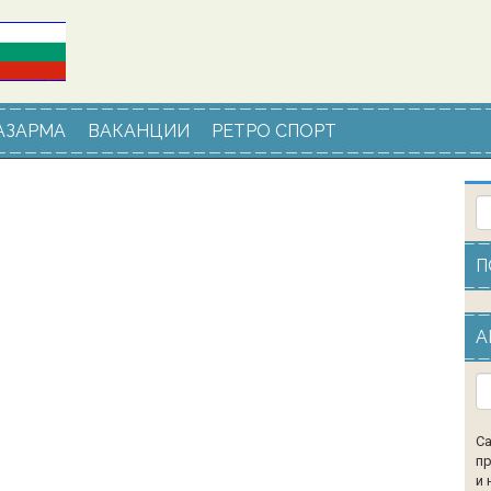
АЗАРМА
ВАКАНЦИИ
РЕТРО СПОРТ
П
А
Са
пр
и 