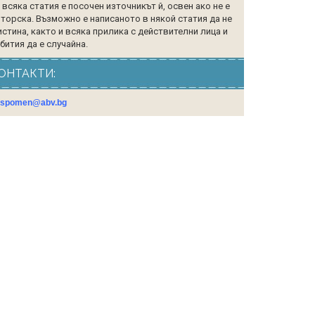
 всяка статия е посочен източникът й, освен ако не е
торска. Възможно е написаното в някой статия да не
истина, както и всяка прилика с действителни лица и
бития да е случайна.
ОНТАКТИ:
gspomen@abv.bg