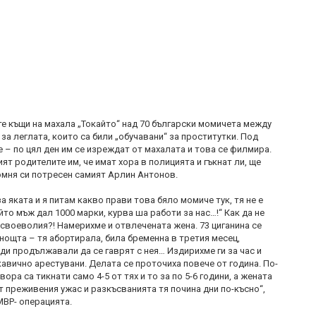
те къщи на махала „Токайто“ над 70 български момичета между
и за леглата, които са били „обучавани“ за проститутки. Под
 – по цял ден им се изреждат от махалата и това се филмира.
ият родителите им, че имат хора в полицията и гъкнат ли, ще
омня си потресен самият Арлин Антонов.
а яката и я питам какво прави това бяло момиче тук, тя не е
йто мъж дал 1000 марки, курва ша работи за нас…!“ Как да не
 своеволия?! Намерихме и отвлечената жена. 73 циганина се
нощта – тя абортирала, била бременна в третия месец,
ди продължавали да се гаврят с нея… Издирихме ги за час и
авично арестувани. Делата се проточиха повече от година. По-
вора са тикнати само 4-5 от тях и то за по 5-6 години, а жената
т преживения ужас и разкъсванията тя почина дни по-късно“,
МВР- операцията.