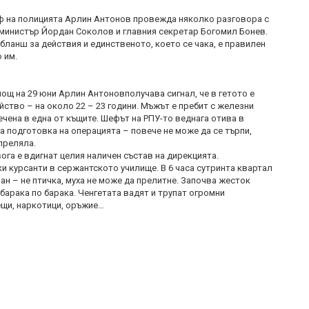
ф на полицията Арлин Антонов провежда няколко разговора с
министър Йордан Соколов и главния секретар Богомил Бонев.
бланш за действия и единственото, което се чака, е правилен
 им.
нощ на 29 юни Арлин Антоновполучава сигнал, че в гетото е
ство – на около 22 – 23 години. Мъжът е пребит с железни
ечена в една от къщите. Шефът на РПУ-то веднага отива в
а подготовка на операцията – повече не може да се търпи,
преляла.
ога е вдигнат целия наличен състав на дирекцията.
и курсанти в сержантското училище. В 6 часа сутринта квартал
ан – не птичка, муха не може да прелитне. Започва жесток
барака по барака. Ченгетата вадят и трупат огромни
щи, наркотици, оръжие…