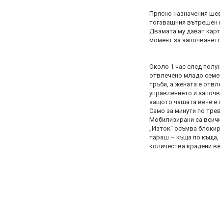
Прясно назначения ше
тогавашния вътрешен 
Двамата му дават карт
момент за започването
Около 1 час след полу
отвлечено младо семей
тръби, а жената е отвл
управлението и започв
защото чашата вече е 
Само за минути по трев
Мобилизирани са всичк
„Изток“ осъмва блокир
тараш – къща по къща, 
количества крадени ве