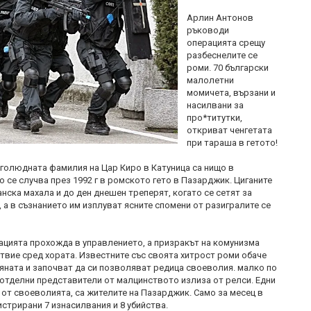
Арлин Антонов
ръководи
операцията срещу
разбеснелите се
роми. 70 български
малолетни
момичета, вързани и
насилвани за
про*титутки,
откриват ченгетата
при тараша в гетото!
олюдната фамилия на Цар Киро в Катуница са нищо в
о се случва през 1992 г в ромското гето в Пазарджик. Циганите
нска махала и до ден днешен треперят, когато се сетят за
., а в съзнанието им изплуват ясните спомени от разигралите се
цията прохожда в управлението, а призракът на комунизма
твие сред хората. Известните със своята хитрост роми обаче
яната и започват да си позволяват редица своеволия. малко по
отделни представители от малцинството излиза от релси. Едни
 от своеволията, са жителите на Пазарджик. Само за месец в
истрирани 7 изнасилвания и 8 убийства.