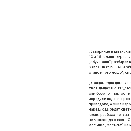
„Заварихме в цигански
13 и 16 години, вързан
„обучавани“ разбирайте
Заплашват ги, че ще уб
стане много лошо“, сп
„Хващам една циганка з
твоя дъщеря! А тя: „Мо
съм бесен от наглост и
изредили над нея през 
припадала, а ония изро
наредих да бъдат светк
късно разбрах, че в зат
не можаха да спасят. О
допълва „мозъкът“ на 