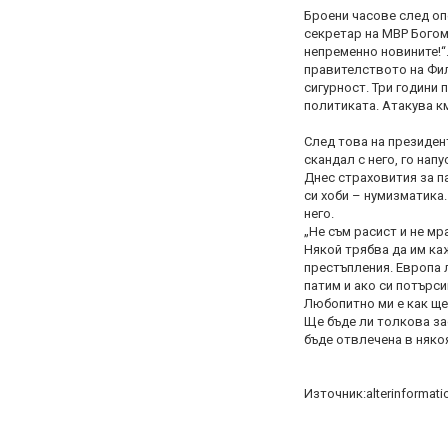
Броени часове след оп
секретар на МВР Богом
непременно новините!“
правителството на Фил
сигурност. Три години
политиката. Атакува к
След това на президент
скандал с него, го нап
Днес страховития за 
си хоби – нумизматика.
него.
„Не съм расист и не мр
Някой трябва да им каж
престъпления. Европа л
патим и ако си потърси
Любопитно ми е как ще 
Ще бъде ли толкова за
бъде отвлечена в няко
Източник:alterinformati