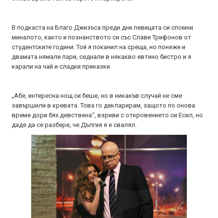
В подкаста на Благо Джизъса преди дни певицата си спомни
миналото, както и познанството си със Слави Трифонов от
студентските години. Той я поканил на среща, но понеже и
двамата нямали пари, седнали в някакво евтино бистро и я
карали на чай и сладки приказки.
„Абе, интересна нощ си беше, но в никакъв случай не сме
завършили в кревата. Това го декларирам, защото по онова
време дори бях девствена“, взриви с откровението си Есил, но
даде да се разбере, че Дългия я е свалял.