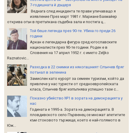
7-годишната й дъщеря
Веднага след инцидента те прави уличаващо я
изявление През март 1981 г. Мариане Бахмайер
открива огън в претъпкана съдебна зала и постига ц...
Той беше легенда през 90-те. Убиха го преди 26
години
Аркан е легендарна фигура сред югославските
националисти през 90-те години. Роден е в
Словения на 17 април 1952 г. с името Zeljko
Raznatoviс...
Разходка в 22 снимки из някогашният Слънчев бряг
потънал в зеленина
Замислен като курорт за семеен туризъм, който да
привлече у нас туристи от средноевропейската
класа, Слънчев бряг изпълнява успешно тази с...
Показно убийство №1 в зората на демокрацията у
нас
Годината е 1995-а. Зората на демокрацията. В
пловдивското село Първенец се множат апетитите
към стоковото тържище, което е най-голямото в
Юж...