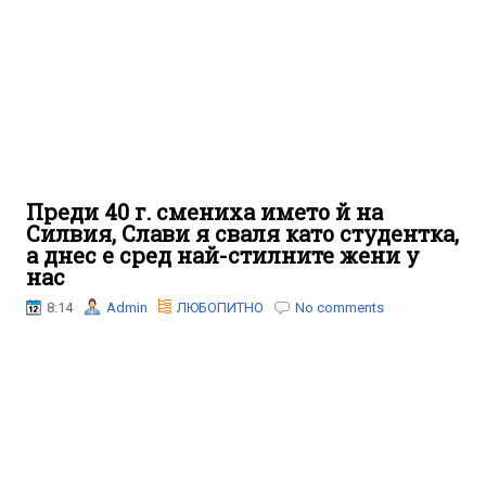
Преди 40 г. смениха името й на
Силвия, Слави я сваля като студентка,
а днес е сред най-стилните жени у
нас
8:14
Admin
ЛЮБОПИТНО
No comments