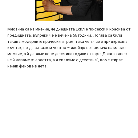
Мнозина са на мнение, че днешната Есил е по-секси и красива от
предишната, въпреки че е вече на 56 години. „Тогава са били
такива модерните прически и грим, така че тя се е придържала
към тях, но да си кажем честно – изобщо не прилича на младо
момиче, а й даваме поне десетина години отгоре. Докато днес
не й даваме възрастта, а я сваляме с десетина“, коментират
нейни фенове в нета.