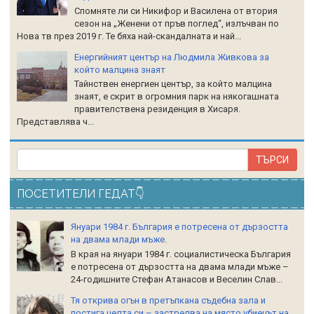
Спомняте ли си Никифор и Василена от втория
сезон на „Женени от пръв поглед“, излъчван по
Нова тв през 2019 г. Те бяха най-скандалната и най...
Енергийният център на Людмила Живкова за
който малцина знаят
Тайнствен енергиен център, за който малцина
знаят, е скрит в огромния парк на някогашната
правителствена резиденция в Хисаря.
Представлява ч...
ПОСЕТИТЕЛИ ГЕДАТ👇
Януари 1984 г. България е потресена от дързостта
на двама млади мъже.
В края на януари 1984 г. социалистическа България
е потресена от дързостта на двама млади мъже –
24-годишните Стефан Атанасов и Веселин Слав...
Тя открива огън в претъпкана съдебна зала и
постига целта си – застрелва на място убиецът на