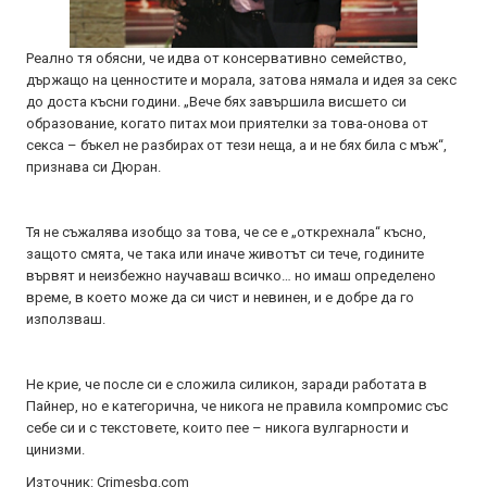
Реално тя обясни, че идва от консервативно семейство,
държащо на ценностите и морала, затова нямала и идея за секс
до доста късни години. „Вече бях завършила висшето си
образование, когато питах мои приятелки за това-онова от
секса – бъкел не разбирах от тези неща, а и не бях била с мъж“,
признава си Дюран.
Тя не съжалява изобщо за това, че се е „открехнала“ късно,
защото смята, че така или иначе животът си тече, годините
вървят и неизбежно научаваш всичко… но имаш определено
време, в което може да си чист и невинен, и е добре да го
използваш.
Не крие, че после си е сложила силикон, заради работата в
Пайнер, но е категорична, че никога не правила компромис със
себе си и с текстовете, които пее – никога вулгарности и
цинизми.
Източник: Crimesbg.com