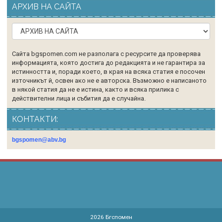
АРХИВ НА САЙТА
Сайта bgspomen.com не разполага с ресурсите да проверява
информацията, която достига до редакцията и не гарантира за
истинността и, поради което, в края на всяка статия е посочен
източникът й, освен ако не е авторска. Възможно е написаното
в някой статия да не е истина, както и всяка прилика с
действителни лица и събития да е случайна.
КОНТАКТИ:
bgspomen@abv.bg
2026
Бгспомен