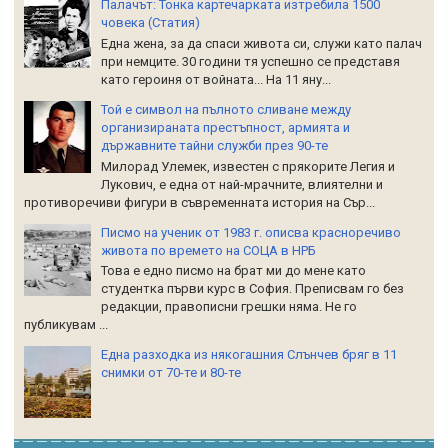
Палачът: Тонка картечарката изтребила 1500
човека (Статия)
Една жена, за да спаси живота си, служи като палач
при немците. 30 години тя успешно се представя
като героиня от войната... На 11 яну...
Той е символ на пълното сливане между
организираната престъпност, армията и
държавните тайни служби през 90-те
Милорад Улемек, известен с прякорите Легия и
Лукович, е една от най-мрачните, влиятелни и
противоречиви фигури в съвременната история на Сър...
Писмо на ученик от 1983 г. описва красноречиво
живота по времето на СОЦА в НРБ
Това е едно писмо на брат ми до мене като
студентка първи курс в София. Преписвам го без
редакции, правописни грешки няма. Не го
публикувам ...
Една разходка из някогашния Слънчев бряг в 11
снимки от 70-те и 80-те