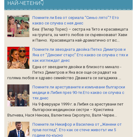
НАЙ-ЧЕТЕНИ👇
Помните ли Беа от сериала “Синьо лято”? Ето
какво се случва с нея днес
Беа: (Пилар Торес) – сестра на Тито и красавицата
на групата, за чиято любов се съревновават Хави
и Панчо. Красавицата най-драматично от вс...
Помните ли звездната двойка Петко Димитров и
Яна от "Денсинг старс" Ето какво се случва с тях и
как изглеждат днес
Една от звездните двойки в близкото минало -
Петко Димитров и Яна все още се радват на
голяма любов и здраво семейство Двамата се загаджиха ...
Помните ли арестуваните и измъчвани български
медици в Либия през 90-те.Ето какво се случва с
тях днес
На 9 февруари 1999 г. в Либия са арестувани пет
български медицински сестри – Кристияна
Вълчева, Нася Ненова, Валентина Сиропуло, Валя Черве...
Помните ли Никифор и Василена от „Женени от
пръв поглед“. Ето как се стече животът им 5
години по-късно