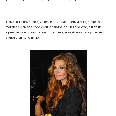
Самата тя признава, че не си прилича на снимката, защото
тогава е нямала корекции, разбира се. Наясно сме, а и тя не
крие, че си е правила ринопластика, подобрявала е устните и
лицето си като цяло.