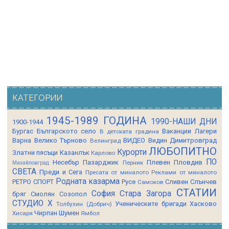
КАТЕГОРИИ
1945-1989 ГОДИНА
1990-НАШИ ДНИ
1900-1944
Бургас
Българското село
Ваканции Лагери
В детската градина
Варна
Велико Търново
ВИДЕО
Видин
Димитровград
Велинград
ЛЮБОПИТНО
Курорти
Златни пясъци
Казанлък
Карлово
ПО
Несебър
Пазарджик
Плевен
Пловдив
Перник
Михайловград
СВЕТА
Преди и Сега
Пресата от миналото
Реклами от миналото
Родната казарма
РЕТРО СПОРТ
Русе
Сливен
Слънчев
Самоков
СТАТИИ
София
Стара Загора
бряг
Смолян
Созопол
СТУДИО Х
Ученическите бригади
Хасково
Толбухин (Добрич)
Чирпан
Шумен
Хисаря
Ямбол