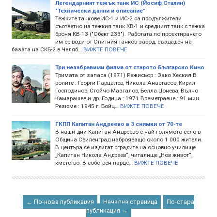
Легендарният тежък танк ИС (Йосиф Сталин)
"Технически данни и описание"
Тежките танкове ИС-1 и ИС-2 са продължители
съответно на тежкия танк КВ-1 и средният танк с тежка
броня КВ-13 ("Обект 233"). Работата по проектирането
им се води от Опитния танков завод, създаден на
базата на СКБ-2 в Челяб…
ВИЖТЕ ПОВЕЧЕ
Три незабравими филма от старото Българско Кино
Тримата от запаса (1971) Режисьор : Зако Хеския В
ролите : Георги Парцалев, Никола Анастасов, Кирил
Господинов, Стойчо Мазгалов, Белла Цонева, Вълчо
Камарашев и др. Година : 1971 Времетраене : 91 мин.
Резюме : 1945 г. Бойц…
ВИЖТЕ ПОВЕЧЕ
ГКПП Капитан Андреево в 3 снимки от 70-те
В наши дни Капитан Андреево е най-голямото село в
Община Свиленград наброяващо около 1 000 жители.
В центъра се издигат сградите на основно училище
„Капитан Никола Андреев“, читалище „Нов живот“,
кметство. В собствен парце…
ВИЖТЕ ПОВЕЧЕ
← По-нова публикация
Начална страница
По-стара
публикация →