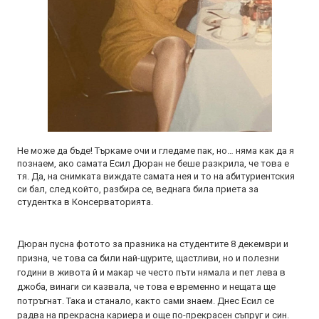
Не може да бъде! Търкаме очи и гледаме пак, но… няма как да я
познаем, ако самата Есил Дюран не беше разкрила, че това е
тя. Да, на снимката виждате самата нея и то на абитуриентския
си бал, след който, разбира се, веднага била приета за
студентка в Консерваторията.
Дюран пусна фотото за празника на студентите 8 декември и
призна, че това са били най-щурите, щастливи, но и полезни
години в живота й и макар че често пъти нямала и пет лева в
джоба, винаги си казвала, че това е временно и нещата ще
потръгнат. Така и станало, както сами знаем. Днес Есил се
радва на прекрасна кариера и още по-прекрасен съпруг и син.