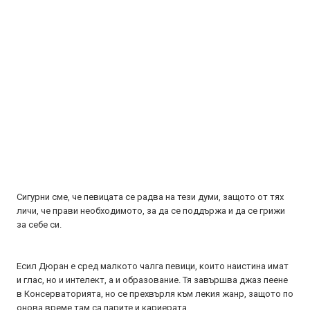
Сигурни сме, че певицата се радва на тези думи, защото от тях
личи, че прави необходимото, за да се поддържа и да се грижи
за себе си.
Есил Дюран е сред малкото чалга певици, които наистина имат
и глас, но и интелект, а и образование. Тя завършва джаз пеене
в Консерваторията, но се прехвърля към лекия жанр, защото по
онова време там са парите и кариерата.