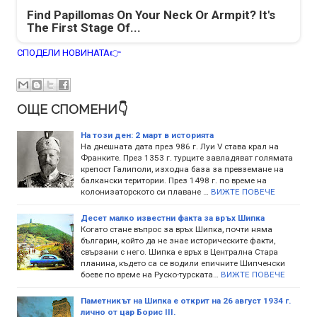
Find Papillomas On Your Neck Or Armpit? It's
The First Stage Of...
СПОДЕЛИ НОВИНАТА👉
ОЩЕ СПОМЕНИ👇
На този ден: 2 март в историята
На днешната дата през 986 г. Луи V става крал на
Франките. През 1353 г. турците завладяват голямата
крепост Галиполи, изходна база за превземане на
балкански територии. През 1498 г. по време на
колонизаторското си плаване …
ВИЖТЕ ПОВЕЧЕ
Десет малко известни факта за връх Шипка
Когато стане въпрос за връх Шипка, почти няма
българин, който да не знае историческите факти,
свързани с него. Шипка е връх в Централна Стара
планина, където са се водили епичните Шипченски
боеве по време на Руско-турската…
ВИЖТЕ ПОВЕЧЕ
Паметникът на Шипка е открит на 26 август 1934 г.
лично от цар Борис ІІІ.