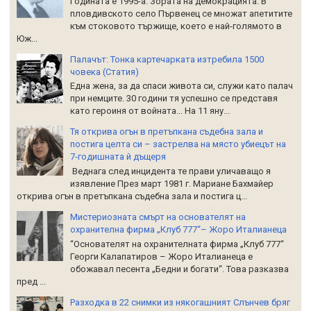
Годината е 1995-а. Зората на демокрацията. В
пловдивското село Първенец се множат апетитите
към стоковото тържище, което е най-голямото в
Юж...
Палачът: Тонка картечарката изтребила 1500
човека (Статия)
Една жена, за да спаси живота си, служи като палач
при немците. 30 години тя успешно се представя
като героиня от войната... На 11 яну...
Тя открива огън в претъпкана съдебна зала и
постига целта си – застрелва на място убиецът на
7-годишната й дъщеря
Веднага след инцидента те прави уличаващо я
изявление През март 1981 г. Мариане Бахмайер
открива огън в претъпкана съдебна зала и постига ц...
Мистериозната смърт на основателят на
охранителна фирма „Клуб 777“– Жоро Италианеца
“Основателят на охранителната фирма „Клуб 777“
Георги Калапатиров – Жоро Италианеца е
обожавал песента „Бедни и богати“. Това разказва
пред ...
Разходка в 22 снимки из някогашният Слънчев бряг