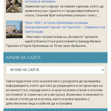
потънал в зеленина
Замислен като курорт за семеен туризъм, който да
привлече у нас туристи от средноевропейската
класа, Слънчев бряг изпълнява успешно тази с...
През 1952 г. в Горна Оряховица се ражда
грандоманският проект за Търголяс – сливането на
трите града
Местният патриотизъм на „болярите” проваля
идеята Близостта в разстоянията (между Велико
Търново и Горна Оряховица са 10 км, през Арбанаси...
АРХИВ НА САЙТА
Сайта bgspomen.com не разполага с ресурсите да проверява
информацията, която достига до редакцията и не гарантира за
истинността и, поради което, в края на всяка статия е посочен
източникът й, освен ако не е авторска. Възможно е написаното
в някой статия да не е истина, както и всяка прилика с
действителни лица и събития да е случайна.