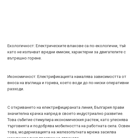
Екологичност: Електрическите влакове са по-екологични, тъй
като не излъчват вредни емисии, характерни за двигателите с
вътрешно горене.
Икономичност: Електрификацията намалява зависимостта от
вноса на въглища и горива, което води до по-ниски оперативни
разходи.
С откриването на електрифицираната линия, България прави
значителна крачка напред в своето индустриално развитие.
Това събитие стимулира икономическия растеж, като улеснява
търговията и подобрява мобилността на работната сила. Освен
това, модернизацията на железопътната мрежа засилва