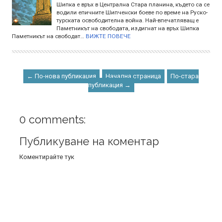
Шипка е връх в Централна Стара планина, където са се
водили епичните Шипченски боеве по време на Руско-
турската освободителна война. Най-впечатляващ е
Паметникът на свободата, издигнат на връх Шипка
Паметникът на свободат…
ВИЖТЕ ПОВЕЧЕ
← По-нова публикация
Начална страница
По-стара
публикация →
0 comments:
Публикуване на коментар
Коментирайте тук