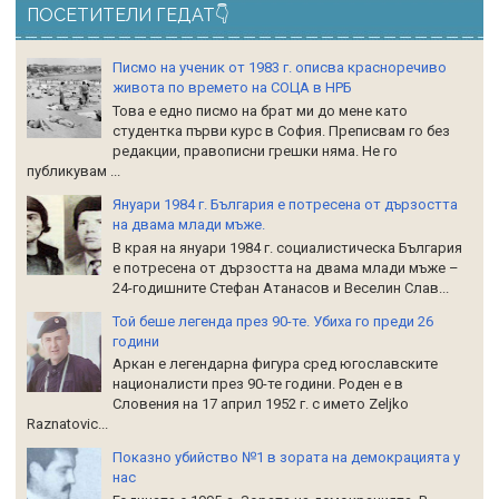
ПОСЕТИТЕЛИ ГЕДАТ👇
Писмо на ученик от 1983 г. описва красноречиво
живота по времето на СОЦА в НРБ
Това е едно писмо на брат ми до мене като
студентка първи курс в София. Преписвам го без
редакции, правописни грешки няма. Не го
публикувам ...
Януари 1984 г. България е потресена от дързостта
на двама млади мъже.
В края на януари 1984 г. социалистическа България
е потресена от дързостта на двама млади мъже –
24-годишните Стефан Атанасов и Веселин Слав...
Той беше легенда през 90-те. Убиха го преди 26
години
Аркан е легендарна фигура сред югославските
националисти през 90-те години. Роден е в
Словения на 17 април 1952 г. с името Zeljko
Raznatoviс...
Показно убийство №1 в зората на демокрацията у
нас