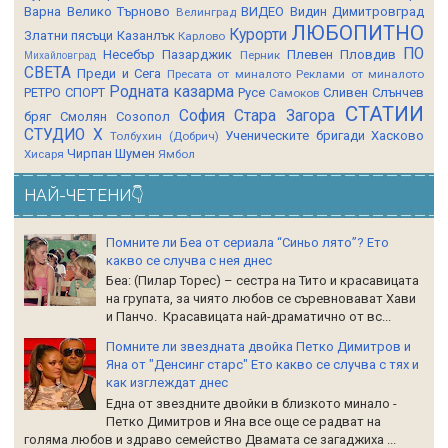
Варна
Велико Търново
ВИДЕО
Видин
Димитровград
Велинград
ЛЮБОПИТНО
Курорти
Златни пясъци
Казанлък
Карлово
ПО
Несебър
Пазарджик
Плевен
Пловдив
Перник
Михайловград
СВЕТА
Преди и Сега
Пресата от миналото
Реклами от миналото
Родната казарма
РЕТРО СПОРТ
Русе
Сливен
Слънчев
Самоков
СТАТИИ
София
Стара Загора
бряг
Смолян
Созопол
СТУДИО Х
Ученическите бригади
Хасково
Толбухин (Добрич)
Чирпан
Шумен
Хисаря
Ямбол
НАЙ-ЧЕТЕНИ👇
Помните ли Беа от сериала “Синьо лято”? Ето
какво се случва с нея днес
Беа: (Пилар Торес) – сестра на Тито и красавицата
на групата, за чиято любов се съревновават Хави
и Панчо. Красавицата най-драматично от вс...
Помните ли звездната двойка Петко Димитров и
Яна от "Денсинг старс" Ето какво се случва с тях и
как изглеждат днес
Една от звездните двойки в близкото минало -
Петко Димитров и Яна все още се радват на
голяма любов и здраво семейство Двамата се загаджиха ...