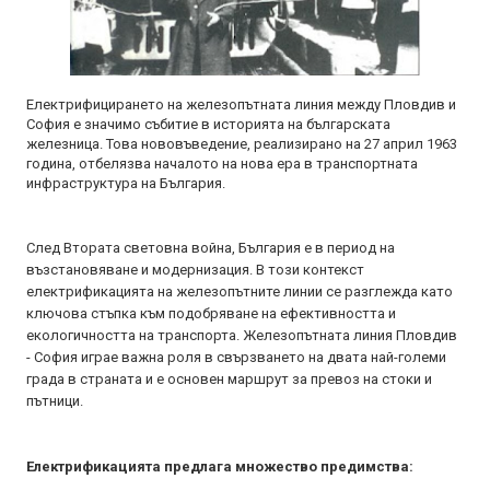
Електрифицирането на железопътната линия между Пловдив и
София е значимо събитие в историята на българската
железница. Това нововъведение, реализирано на 27 април 1963
година, отбелязва началото на нова ера в транспортната
инфраструктура на България.
След Втората световна война, България е в период на
възстановяване и модернизация. В този контекст
електрификацията на железопътните линии се разглежда като
ключова стъпка към подобряване на ефективността и
екологичността на транспорта. Железопътната линия Пловдив
- София играе важна роля в свързването на двата най-големи
града в страната и е основен маршрут за превоз на стоки и
пътници.
Електрификацията предлага множество предимства: