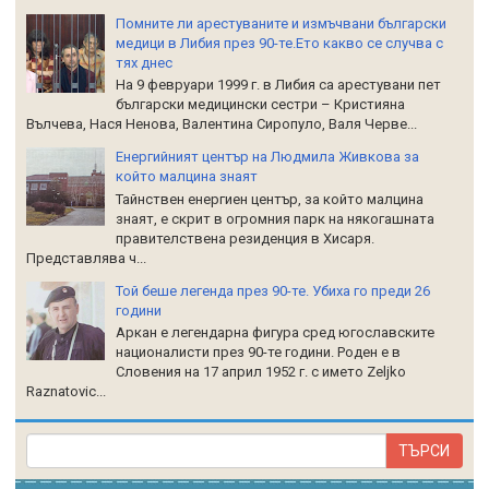
Помните ли арестуваните и измъчвани български
медици в Либия през 90-те.Ето какво се случва с
тях днес
На 9 февруари 1999 г. в Либия са арестувани пет
български медицински сестри – Кристияна
Вълчева, Нася Ненова, Валентина Сиропуло, Валя Черве...
Енергийният център на Людмила Живкова за
който малцина знаят
Тайнствен енергиен център, за който малцина
знаят, е скрит в огромния парк на някогашната
правителствена резиденция в Хисаря.
Представлява ч...
Той беше легенда през 90-те. Убиха го преди 26
години
Аркан е легендарна фигура сред югославските
националисти през 90-те години. Роден е в
Словения на 17 април 1952 г. с името Zeljko
Raznatoviс...