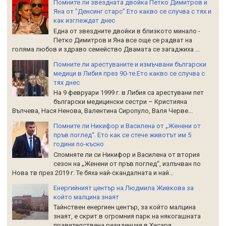
Помните ли звездната двойка Петко Димитров и
Яна от "Денсинг старс" Ето какво се случва с тях и
как изглеждат днес
Една от звездните двойки в близкото минало -
Петко Димитров и Яна все още се радват на
голяма любов и здраво семейство Двамата се загаджиха ...
Помните ли арестуваните и измъчвани български
медици в Либия през 90-те.Ето какво се случва с
тях днес
На 9 февруари 1999 г. в Либия са арестувани пет
български медицински сестри – Кристияна
Вълчева, Нася Ненова, Валентина Сиропуло, Валя Черве...
Помните ли Никифор и Василена от „Женени от
пръв поглед“. Ето как се стече животът им 5
години по-късно
Спомняте ли си Никифор и Василена от втория
сезон на „Женени от пръв поглед“, излъчван по
Нова тв през 2019 г. Те бяха най-скандалната и най...
Енергийният център на Людмила Живкова за
който малцина знаят
Тайнствен енергиен център, за който малцина
знаят, е скрит в огромния парк на някогашната
правителствена резиденция в Хисаря.