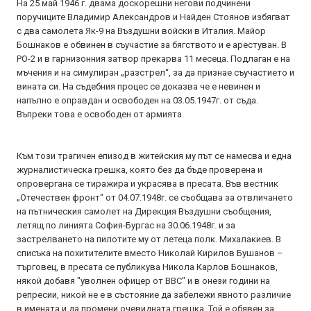
На 25 май 1946 г. двама доскорешни негови подчинени
поручиците Владимир Александров и Найден Стоянов избягват
с два самолета Як-9 на Въздушни войски в Италия. Майор
Бошнаков е обвинен в съучастие за бягството и е арестуван. В
РО-2 и в гарнизонния затвор прекарва 11 месеца. Подлаган е на
мъчения и на симулиран „разстрел“, за да признае съучастието и
вината си. На съдебния процес се доказва че е невинен и
напълно е оправдан и освободен на 03.05.1947г. от съда.
Въпреки това е освободен от армията.
Към този трагичен епизод в житейския му път се намесва и една
журналистическа грешка, която без да бъде проверена и
опровергана се тиражира и украсява в пресата. Във вестник
„Отечествен фронт“ от 04.07.1948г. се съобщава за отвличането
на пътническия самолет на Дирекция Въздушни съобщения,
летящ по линията София-Бургас на 30.06.1948г. и за
застрелването на пилотите му от летеца полк. Михалакиев. В
списъка на похитителите вместо Николай Кирилов Бушанов –
търговец, в пресата се публикува Никола Карлов Бошнаков,
някой добавя "уволнен офицер от ВВС" и в онези години на
репресии, никой не е в състояние да забележи явното различие
в имената и да промени очевидната грешка. Той е обявен за