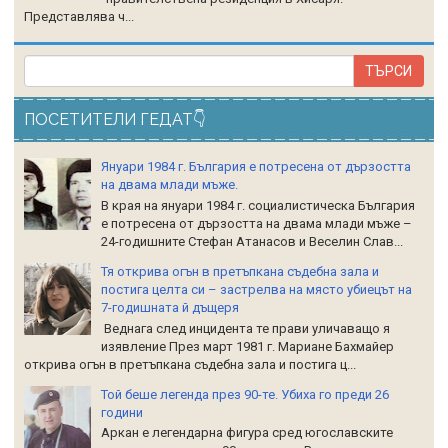
Представлява ч...
ПОСЕТИТЕЛИ ГЕДАТ👇
Януари 1984 г. България е потресена от дързостта
на двама млади мъже.
В края на януари 1984 г. социалистическа България
е потресена от дързостта на двама млади мъже –
24-годишните Стефан Атанасов и Веселин Слав...
Тя открива огън в претъпкана съдебна зала и
постига целта си – застрелва на място убиецът на
7-годишната й дъщеря
Веднага след инцидента те прави уличаващо я
изявление През март 1981 г. Мариане Бахмайер
открива огън в претъпкана съдебна зала и постига ц...
Той беше легенда през 90-те. Убиха го преди 26
години
Аркан е легендарна фигура сред югославските