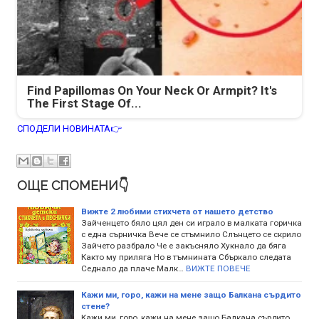
Find Papillomas On Your Neck Or Armpit? It's
The First Stage Of...
СПОДЕЛИ НОВИНАТА👉
ОЩЕ СПОМЕНИ👇
Вижте 2 любими стихчета от нашето детство
Зайченцето бяло цял ден си играло в малката горичка
с една сърничка Вече се стъмнило Слънцето се скрило
Зайчето разбрало Че е закъсняло Хукнало да бяга
Както му приляга Но в тъмнината Сбъркало следата
Седнало да плаче Малк…
ВИЖТЕ ПОВЕЧЕ
Кажи ми, горо, кажи на мене защо Балкана сърдито
стене?
Кажи ми, горо, кажи на мене защо Балкана сърдито