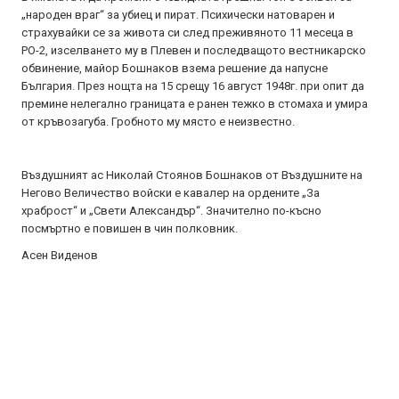
„народен враг“ за убиец и пират. Психически натоварен и
страхувайки се за живота си след преживяното 11 месеца в
РО-2, изселването му в Плевен и последващото вестникарско
обвинение, майор Бошнаков взема решение да напусне
България. През нощта на 15 срещу 16 август 1948г. при опит да
премине нелегално границата е ранен тежко в стомаха и умира
от кръвозагуба. Гробното му място е неизвестно.
Въздушният ас Николай Стоянов Бошнаков от Въздушните на
Негово Величество войски е кавалер на ордените „За
храброст“ и „Свети Александър“. Значително по-късно
посмъртно е повишен в чин полковник.
Асен Виденов