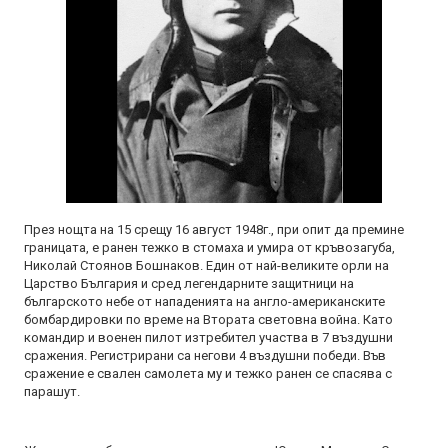
През нощта на 15 срещу 16 август 1948г., при опит да премине
границата, е ранен тежко в стомаха и умира от кръвозагуба,
Николай Стоянов Бошнаков. Един от най-великите орли на
Царство България и сред легендарните защитници на
българското небе от нападенията на англо-американските
бомбардировки по време на Втората световна война. Като
командир и военен пилот изтребител участва в 7 въздушни
сражения. Регистрирани са негови 4 въздушни победи. Във
сражение е свален самолета му и тежко ранен се спасява с
парашут.