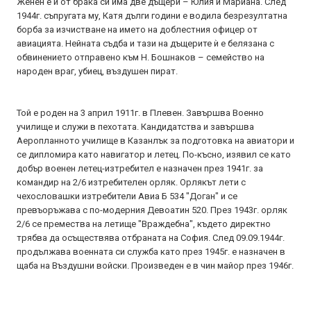
Женен е и от брака си има две дъщери – Юлия и Мариана. След
1944г. съпругата му, Катя дълги години е водила безрезултатна
борба за изчистване на името на доблестния офицер от
авиацията. Нейната съдба и тази на дъщерите ѝ е белязана с
обвинението отправено към Н. Бошнаков – семейство на
народен враг, убиец, въздушен пират.
Той е роден на 3 април 1911г. в Плевен. Завършва Военно
училище и служи в пехотата. Кандидатства и завършва
Аеропланното училище в Казанлък за подготовка на авиатори и
се дипломира като навигатор и летец. По-късно, изявил се като
добър военен летец-изтребител е назначен през 1941г. за
командир на 2/6 изтребителен орляк. Орлякът лети с
чехословашки изтребители Авиа Б 534 "Доган" и се
превъоръжава с по-модерния Девоатин 520. През 1943г. орляк
2/6 се премества на летище "Враждебна", където директно
трябва да осъществява отбраната на София. След 09.09.1944г.
продължава военната си служба като през 1945г. е назначен в
щаба на Въздушни войски. Произведен е в чин майор през 1946г.