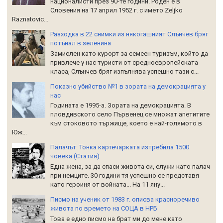
националисти през 90-те години. Роден е в
Словения на 17 април 1952 г. с името Zeljko
Raznatoviс...
Разходка в 22 снимки из някогашният Слънчев бряг
потънал в зеленина
Замислен като курорт за семеен туризъм, който да
привлече у нас туристи от средноевропейската
класа, Слънчев бряг изпълнява успешно тази с...
Показно убийство №1 в зората на демокрацията у
нас
Годината е 1995-а. Зората на демокрацията. В
пловдивското село Първенец се множат апетитите
към стоковото тържище, което е най-голямото в
Юж...
Палачът: Тонка картечарката изтребила 1500
човека (Статия)
Една жена, за да спаси живота си, служи като палач
при немците. 30 години тя успешно се представя
като героиня от войната... На 11 яну...
Писмо на ученик от 1983 г. описва красноречиво
живота по времето на СОЦА в НРБ
Това е едно писмо на брат ми до мене като