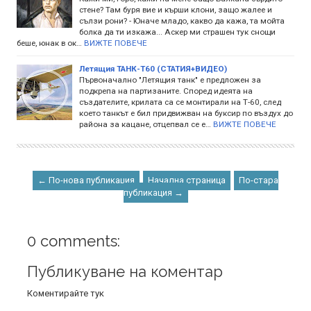
стене? Там буря вие и кърши клони, защо жалее и
сълзи рони? - Юначе младо, какво да кажа, та мойта
болка да ти изкажа... Аскер ми страшен тук снощи
беше, юнак в ок…
ВИЖТЕ ПОВЕЧЕ
Летящия ТАНК-Т60 (СТАТИЯ+ВИДЕО)
Първоначално "Летящия танк" е предложен за
подкрепа на партизаните. Според идеята на
създателите, крилата са се монтирали на Т-60, след
което танкът е бил придвижван на буксир по въздух до
района за кацане, отцепвал се е…
ВИЖТЕ ПОВЕЧЕ
← По-нова публикация
Начална страница
По-стара
публикация →
0 comments:
Публикуване на коментар
Коментирайте тук