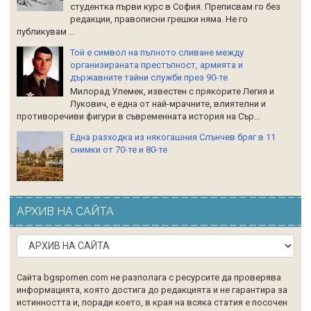
студентка първи курс в София. Преписвам го без
редакции, правописни грешки няма. Не го
публикувам ...
Той е символ на пълното сливане между
организираната престъпност, армията и
държавните тайни служби през 90-те
Милорад Улемек, известен с прякорите Легия и
Лукович, е една от най-мрачните, влиятелни и
противоречиви фигури в съвременната история на Сър...
Една разходка из някогашния Слънчев бряг в 11
снимки от 70-те и 80-те
АРХИВ НА САЙТА
Сайта bgspomen.com не разполага с ресурсите да проверява
информацията, която достига до редакцията и не гарантира за
истинността и, поради което, в края на всяка статия е посочен