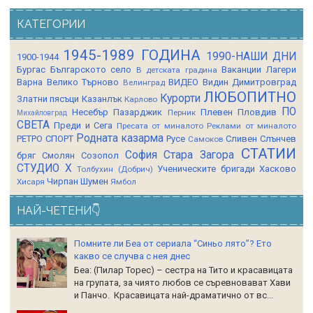
КАТЕГОРИИ
1945-1989 ГОДИНА
1990-НАШИ ДНИ
1900-1944
Бургас
Българското село
Ваканции Лагери
В детската градина
Варна
Велико Търново
ВИДЕО
Видин
Димитровград
Велинград
ЛЮБОПИТНО
Курорти
Златни пясъци
Казанлък
Карлово
ПО
Несебър
Пазарджик
Плевен
Пловдив
Перник
Михайловград
СВЕТА
Преди и Сега
Пресата от миналото
Реклами от миналото
Родната казарма
РЕТРО СПОРТ
Русе
Сливен
Слънчев
Самоков
СТАТИИ
София
Стара Загора
бряг
Смолян
Созопол
СТУДИО Х
Ученическите бригади
Хасково
Толбухин (Добрич)
Чирпан
Шумен
Хисаря
Ямбол
НАЙ-ЧЕТЕНИ👇
Помните ли Беа от сериала “Синьо лято”? Ето
какво се случва с нея днес
Беа: (Пилар Торес) – сестра на Тито и красавицата
на групата, за чиято любов се съревновават Хави
и Панчо. Красавицата най-драматично от вс...