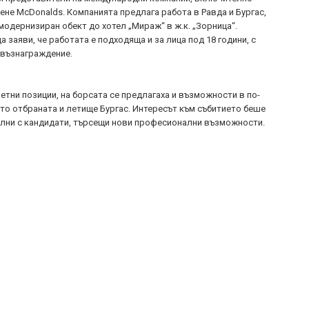
ене McDonalds. Компанията предлага работа в Равда и Бургас,
модернизиран обект до хотел „Мираж“ в ж.к. „Зорница“.
 заяви, че работата е подходяща и за лица под 18 години, с
 възнаграждение.
етни позиции, на борсата се предлагаха и възможности в по-
то отбраната и летище Бургас. Интересът към събитието беше
пълни с кандидати, търсещи нови професионални възможности.