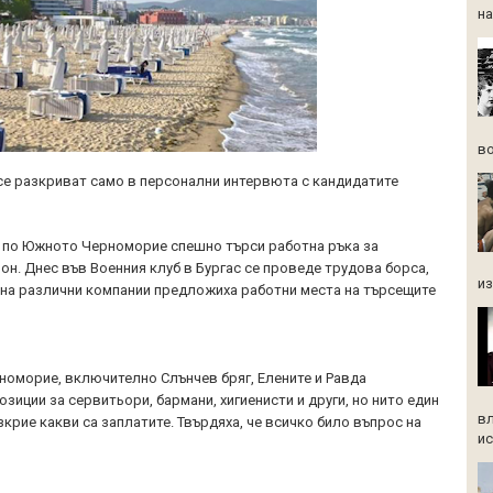
на
во
се разкриват само в персонални интервюта с кандидатите
 по Южното Черноморие спешно търси работна ръка за
он. Днес във Военния клуб в Бургас се проведе трудова борса,
из
на различни компании предложиха работни места на търсещите
оморие, включително Слънчев бряг, Елените и Равда
зиции за сервитьори, бармани, хигиенисти и други, но нито един
вл
зкрие какви са заплатите. Твърдяха, че всичко било въпрос на
ис