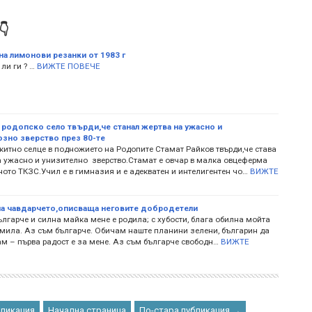

на лимонови резанки от 1983 г
ли ги ? …
ВИЖТЕ ПОВЕЧЕ
 родопско село твърди,че станал жертва на ужасно и
зно зверство през 80-те
китно селце в подножието на Родопите Стамат Райков твърди,че става
а ужасно и унизително зверство.Стамат е овчар в малка овцеферма
ото ТКЗС.Учил е в гимназия и е адекватен и интелигентен чо…
ВИЖТЕ
а чавдарчето,описваща неговите добродетели
лгарче и силна майка мене е родила; с хубости, блага обилна мойта
 мила. Аз съм българче. Обичам наште планини зелени, българин да
м – първа радост е за мене. Аз съм българче свободн…
ВИЖТЕ
бликация
Начална страница
По-стара публикация →