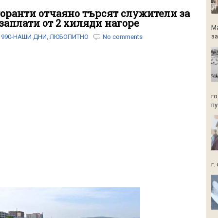
торанти отчаяно търсят служители за
 заплати от 2 хиляди нагоре
Ма
за
1990-НАШИ ДНИ
,
ЛЮБОПИТНО
No comments
го
пу
г.