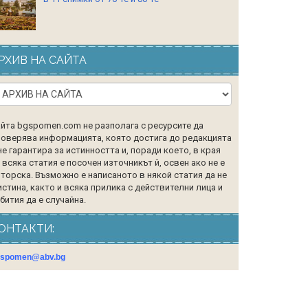
РХИВ НА САЙТА
йта bgspomen.com не разполага с ресурсите да
оверява информацията, която достига до редакцията
не гарантира за истинността и, поради което, в края
 всяка статия е посочен източникът й, освен ако не е
торска. Възможно е написаното в някой статия да не
истина, както и всяка прилика с действителни лица и
бития да е случайна.
ОНТАКТИ:
gspomen@abv.bg