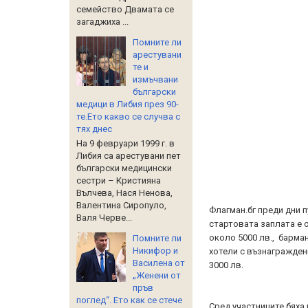
семейство Двамата се
загаджиха ...
Помните ли
арестувани
те и
измъчвани
български
медици в Либия през 90-
те.Ето какво се случва с
тях днес
На 9 февруари 1999 г. в
Либия са арестувани пет
български медицински
сестри – Кристияна
Вълчева, Нася Ненова,
Валентина Сиропуло,
Флагман.бг преди дни п
Валя Черве...
стартовата заплата е о
около 5000 лв., барман
Помните ли
Никифор и
хотели с възнаграждени
Василена от
3000 лв.
„Женени от
пръв
поглед“. Ето как се стече
Сред участниците бяха