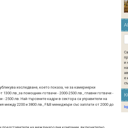
А
Са
пр
и 
на
ав
е 
съ
убликува изследване, което показа, че за камериерки
т 1300 лв.,за помощник-готвачи - 2000-2500 лв., главни готвачи -
К
и - 2500 лв. Най-търсените кадри в сектора са управители на
я между 2200 и 3800 лв., F&B мениджъри със заплати от 2000 до
b
 и представители на международни компании, включително