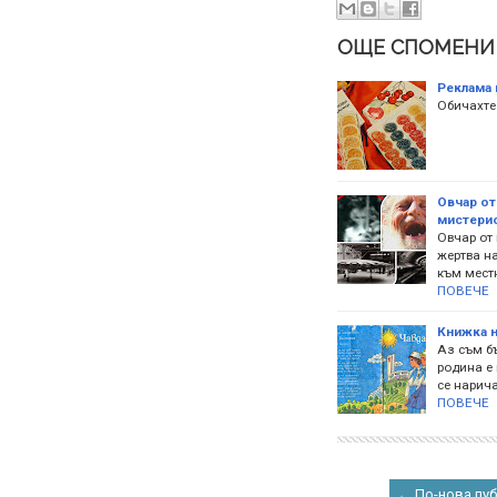
ОЩЕ СПОМЕНИ
Реклама 
Обичахте 
Овчар от
мистерио
Овчар от 
жертва н
към местн
ПОВЕЧЕ
Книжка н
Аз съм бъ
родина е
се нарича
ПОВЕЧЕ
← По-нова пу