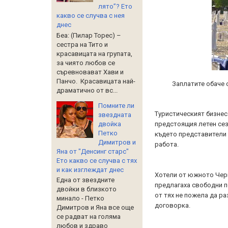
лято”? Ето
какво се случва с нея
днес
Беа: (Пилар Торес) –
сестра на Тито и
красавицата на групата,
за чиято любов се
съревновават Хави и
Панчо. Красавицата най-
Заплатите обаче 
драматично от вс...
Помните ли
Туристическият бизнес
звездната
двойка
предстоящия летен сез
Петко
където представители 
Димитров и
работа.
Яна от "Денсинг старс"
Ето какво се случва с тях
и как изглеждат днес
Хотели от южното Черн
Една от звездните
предлагаха свободни по
двойки в близкото
от тях не пожела да ра
минало - Петко
договорка.
Димитров и Яна все още
се радват на голяма
любов и здраво