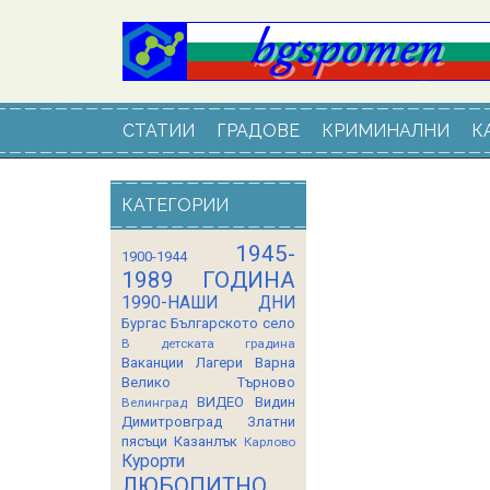
СТАТИИ
ГРАДОВЕ
КРИМИНАЛНИ
К
КАТЕГОРИИ
1945-
1900-1944
1989 ГОДИНА
1990-НАШИ ДНИ
Бургас
Българското село
В детската градина
Ваканции Лагери
Варна
Велико Търново
ВИДЕО
Видин
Велинград
Димитровград
Златни
пясъци
Казанлък
Карлово
Курорти
ЛЮБОПИТНО