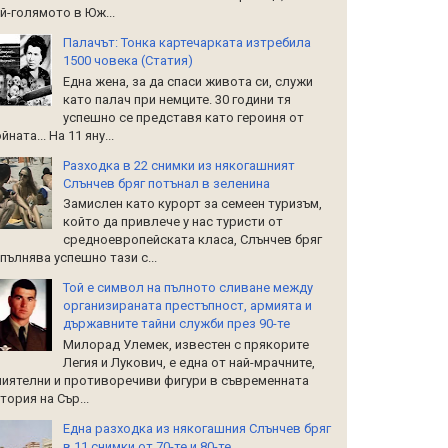
й-голямото в Юж...
Палачът: Тонка картечарката изтребила
1500 човека (Статия)
Една жена, за да спаси живота си, служи
като палач при немците. 30 години тя
успешно се представя като героиня от
йната... На 11 яну...
Разходка в 22 снимки из някогашният
Слънчев бряг потънал в зеленина
Замислен като курорт за семеен туризъм,
който да привлече у нас туристи от
средноевропейската класа, Слънчев бряг
пълнява успешно тази с...
Той е символ на пълното сливане между
организираната престъпност, армията и
държавните тайни служби през 90-те
Милорад Улемек, известен с прякорите
Легия и Лукович, е една от най-мрачните,
иятелни и противоречиви фигури в съвременната
тория на Сър...
Една разходка из някогашния Слънчев бряг
в 11 снимки от 70-те и 80-те