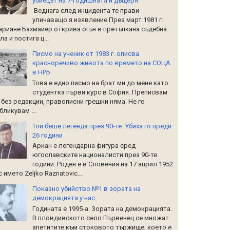
убиецът на 7-годишната й дъщеря
Веднага след инцидента те прави
уличаващо я изявление През март 1981 г.
риане Бахмайер открива огън в претъпкана съдебна
ла и постига ц...
Писмо на ученик от 1983 г. описва
красноречиво живота по времето на СОЦА
в НРБ
Това е едно писмо на брат ми до мене като
студентка първи курс в София. Преписвам
 без редакции, правописни грешки няма. Не го
бликувам ...
Той беше легенда през 90-те. Убиха го преди
26 години
Аркан е легендарна фигура сред
югославските националисти през 90-те
години. Роден е в Словения на 17 април 1952
 с името Zeljko Raznatoviс...
Показно убийство №1 в зората на
демокрацията у нас
Годината е 1995-а. Зората на демокрацията.
В пловдивското село Първенец се множат
апетитите към стоковото тържище, което е