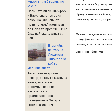
животът им 5 години по-
веригата за бързо хран
късно
включително в новия, 
Спомняте ли си Никифор
Представител на бранда
и Василена от втория
гъвкав график и добро
сезон на „Женени от
пръв поглед“, излъчван
по Нова тв през 2019 г. Те
бяха най-скандалната и
Освен традиционните л
най...
специфични сектори ка
голям, а залата се из
Енергийният
център на
Източник:Флагман
Людмила
Живкова за
който
малцина знаят
Тайнствен енергиен
център, за който малцина
знаят, е скрит в
огромния парк на
някогашната
правителствена
резиденция в Хисаря.
Представлява ч...