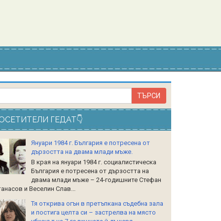
ОСЕТИТЕЛИ ГЕДАТ👇
Януари 1984 г. България е потресена от
дързостта на двама млади мъже.
В края на януари 1984 г. социалистическа
България е потресена от дързостта на
двама млади мъже – 24-годишните Стефан
анасов и Веселин Слав...
Тя открива огън в претъпкана съдебна зала
и постига целта си – застрелва на място