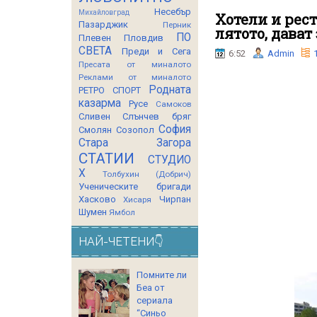
Несебър
Михайловград
Хотели и рес
Пазарджик
Перник
лятото, дават
ПО
Плевен
Пловдив
СВЕТА
Преди и Сега
6:52
Admin
Пресата от миналото
Реклами от миналото
Родната
РЕТРО СПОРТ
казарма
Русе
Самоков
Сливен
Слънчев бряг
София
Смолян
Созопол
Стара Загора
СТАТИИ
СТУДИО
Х
Толбухин (Добрич)
Ученическите бригади
Хасково
Чирпан
Хисаря
Шумен
Ямбол
НАЙ-ЧЕТЕНИ👇
Помните ли
Беа от
сериала
“Синьо