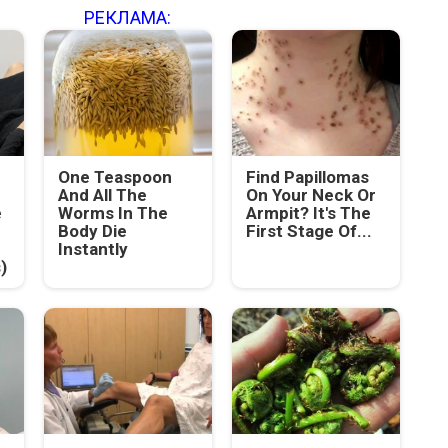
РЕКЛАМА:
One Teaspoon
Find Papillomas
And All The
On Your Neck Or
e
Worms In The
Armpit? It's The
Body Die
First Stage Of...
Instantly
)