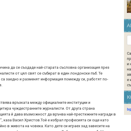
А
Са
пр
и 
чина да се създаде най-старата съсловна организация през
на
рналисти от цял свят се събират в един лондонски пъб. Те
ав
о са заедно и разменят информация помежду си, работят по-
е 
съ
в.
К
твява връзката между официалните институции и
дитира чуждестранните журналисти. От друга страна
b
цията й дава възможност да връчва най-престижните награди в
, каза Васил Христов.Той е избрал професията си още като
йно в живота на човека. Като дете си играех зад завесите на