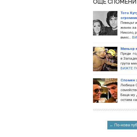
ОЩЕ СПОМЕНИ
Тото Кут
огромния
Певецът и
женен за
Николо, 
вмес…
ВИ
Миньор е
Преди год
в Западен
група ми
ВИЖТЕ П
Спомен з
Любиша С
семейств
Баща му Д
остава са
← По-нова пу