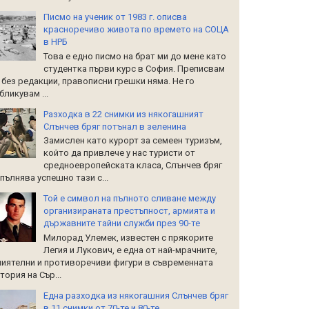
Писмо на ученик от 1983 г. описва
красноречиво живота по времето на СОЦА
в НРБ
Това е едно писмо на брат ми до мене като
студентка първи курс в София. Преписвам
 без редакции, правописни грешки няма. Не го
бликувам ...
Разходка в 22 снимки из някогашният
Слънчев бряг потънал в зеленина
Замислен като курорт за семеен туризъм,
който да привлече у нас туристи от
средноевропейската класа, Слънчев бряг
пълнява успешно тази с...
Той е символ на пълното сливане между
организираната престъпност, армията и
държавните тайни служби през 90-те
Милорад Улемек, известен с прякорите
Легия и Лукович, е една от най-мрачните,
иятелни и противоречиви фигури в съвременната
тория на Сър...
Една разходка из някогашния Слънчев бряг
в 11 снимки от 70-те и 80-те