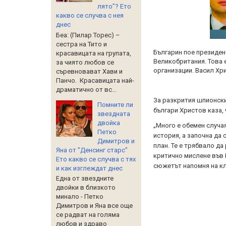
лято”? Ето
какво се случва с нея
днес
Беа: (Пилар Торес) –
сестра на Тито и
Българин пое президен
красавицата на групата,
Великобритания. Това 
за чиято любов се
организации. Васил Хр
съревновават Хави и
Панчо. Красавицата най-
драматично от вс...
За разкрития шпионски
Помните ли
българи Христов каза, 
звездната
двойка
„Много е обемен случа
Петко
история, а започна да 
Димитров и
план. Те е трябвало да
Яна от "Денсинг старс"
критично мислене във 
Ето какво се случва с тях
сюжетът напомня на к
и как изглеждат днес
Една от звездните
двойки в близкото
минало - Петко
Димитров и Яна все още
се радват на голяма
любов и здраво