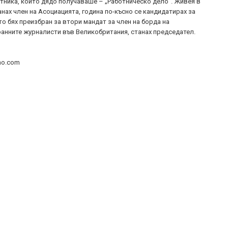
стника, който дядо получаваше – „Работническо дело”. Живея в
анах член на Асоциацията, година по-късно се кандидатирах за
то бях преизбран за втори мандат за член на борда на
анните журналисти във Великобритания, станах председател.
no.com