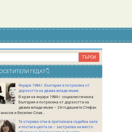
ОСЕТИТЕЛИ ГЕДАТ👇
Януари 1984 г. България е потресена от
дързостта на двама млади мъже.
В края на януари 1984 г. социалистическа
България е потресена от дързостта на
двама млади мъже – 24-годишните Стефан
анасов и Веселин Слав...
Тя открива огън в претъпкана съдебна зала
и постига целта си – застрелва на място