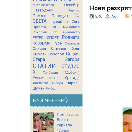
Несебър
Михайловград
Нови разкрит
Пазарджик
Перник
ПО
Плевен
Пловдив
8:40
Admin
СВЕТА
Преди и Сега
Пресата от миналото
Реклами от миналото
Родната
РЕТРО СПОРТ
казарма
Русе
Самоков
Сливен
Слънчев бряг
София
Смолян
Созопол
Стара Загора
СТАТИИ
СТУДИО
Х
Толбухин (Добрич)
Ученическите бригади
Хасково
Чирпан
Хисаря
Шумен
Ямбол
НАЙ-ЧЕТЕНИ👇
Помните ли
Беа от
сериала
“Синьо