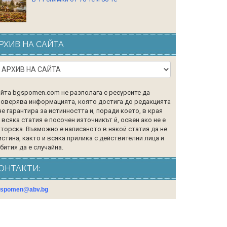
РХИВ НА САЙТА
йта bgspomen.com не разполага с ресурсите да
оверява информацията, която достига до редакцията
не гарантира за истинността и, поради което, в края
 всяка статия е посочен източникът й, освен ако не е
торска. Възможно е написаното в някой статия да не
истина, както и всяка прилика с действителни лица и
бития да е случайна.
ОНТАКТИ:
gspomen@abv.bg