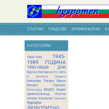
СТАТИИ
ГРАДОВЕ
КРИМИНАЛНИ
К
КАТЕГОРИИ
1945-
1900-1944
1989 ГОДИНА
1990-НАШИ ДНИ
Бургас
Българското село
В детската градина
Ваканции Лагери
Варна
Велико Търново
ВИДЕО
Видин
Велинград
Димитровград
Златни
пясъци
Казанлък
Карлово
Курорти
ЛЮБОПИТНО