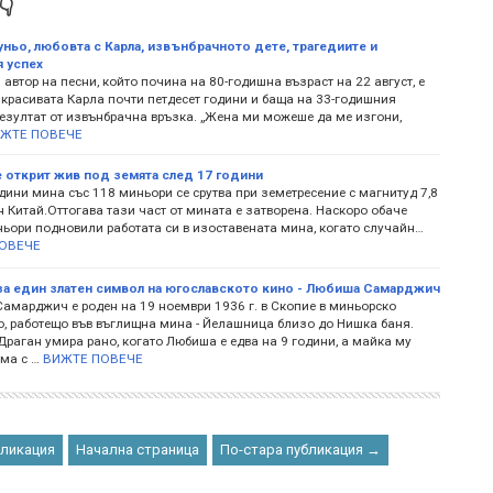

уньо, любовта с Карла, извънбрачното дете, трагедиите и
 успех
 автор на песни, който почина на 80-годишна възраст на 22 август, е
 красивата Карла почти петдесет години и баща на 33-годишния
резултат от извънбрачна връзка. „Жена ми можеше да ме изгони,
ЖТЕ ПОВЕЧЕ
 открит жив под земята след 17 години
ини мина със 118 миньори се срутва при земетресение с магнитуд 7,8
 Китай.Оттогава тази част от мината е затворена. Наскоро обаче
ньори подновили работата си в изоставената мина, когато случайн…
ОВЕЧЕ
а един златен символ на югославското кино - Любиша Самарджич
амарджич е роден на 19 ноември 1936 г. в Скопие в миньорско
о, работещо във въглищна мина - Йелашница близо до Нишка баня.
раган умира рано, когато Любиша е едва на 9 години, а майка му
ма с …
ВИЖТЕ ПОВЕЧЕ
бликация
Начална страница
По-стара публикация →