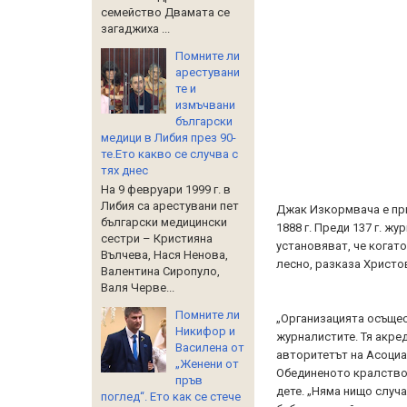
семейство Двамата се
загаджиха ...
Помните ли
арестувани
те и
измъчвани
български
медици в Либия през 90-
те.Ето какво се случва с
тях днес
На 9 февруари 1999 г. в
Либия са арестувани пет
Джак Изкормвача е при
български медицински
1888 г. Преди 137 г. жу
сестри – Кристияна
установяват, че когат
Вълчева, Нася Ненова,
лесно, разказа Христо
Валентина Сиропуло,
Валя Черве...
Помните ли
„Организацията осъщес
Никифор и
журналистите. Тя акре
Василена от
авторитетът на Асоциа
„Женени от
Обединеното кралство”
пръв
дете. „Няма нищо случа
поглед“. Ето как се стече