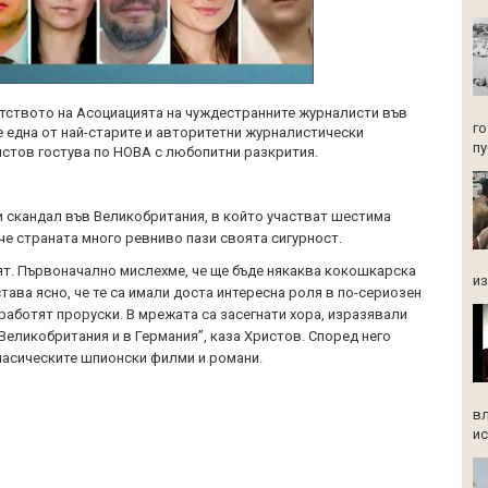
тството на Асоциацията на чуждестранните журналисти във
го
е една от най-старите и авторитетни журналистически
пу
истов гостува по НОВА с любопитни разкрития.
 скандал във Великобритания, в който участват шестима
че страната много ревниво пази своята сигурност.
ят. Първоначално мислехме, че ще бъде някаква кокошкарска
из
става ясно, че те са имали доста интересна роля в по-сериозен
 работят проруски. В мрежата са засегнати хора, изразявали
Великобритания и в Германия”, каза Христов. Според него
ласическите шпионски филми и романи.
вл
ис