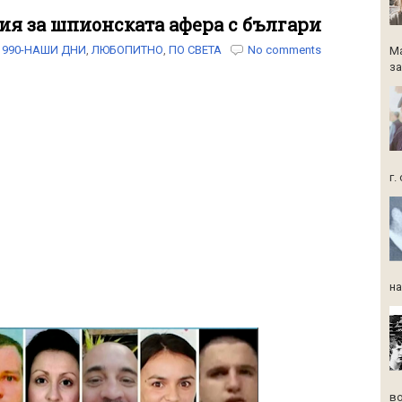
ия за шпионската афера с българи
1990-НАШИ ДНИ
,
ЛЮБОПИТНО
,
ПО СВЕТА
No comments
Ма
за
г.
на
во