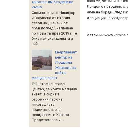
баба ми, четейки от ве
животът им 5 години по-
Лондон от 5 години, ст
късно
член на борда. След ка
Спомняте ли си Никифор
Асоциация на чуждестр
и Василена от втория
сезон на „Женени от
пръв поглед“, излъчван
по Нова тв през 2019 г. Те
Източник:www.kriminal
бяха най-скандалната и
най...
Енергийният
център на
Людмила
Живкова за
който
малцина знаят
Тайнствен енергиен
център, за който малцина
знаят, е скрит в
огромния парк на
някогашната
правителствена
резиденция в Хисаря.
Представлява ч...