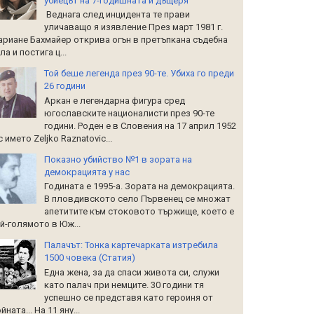
убиецът на 7-годишната й дъщеря
Веднага след инцидента те прави
уличаващо я изявление През март 1981 г.
риане Бахмайер открива огън в претъпкана съдебна
ла и постига ц...
Той беше легенда през 90-те. Убиха го преди
26 години
Аркан е легендарна фигура сред
югославските националисти през 90-те
години. Роден е в Словения на 17 април 1952
 с името Zeljko Raznatoviс...
Показно убийство №1 в зората на
демокрацията у нас
Годината е 1995-а. Зората на демокрацията.
В пловдивското село Първенец се множат
апетитите към стоковото тържище, което е
й-голямото в Юж...
Палачът: Тонка картечарката изтребила
1500 човека (Статия)
Една жена, за да спаси живота си, служи
като палач при немците. 30 години тя
успешно се представя като героиня от
йната... На 11 яну...