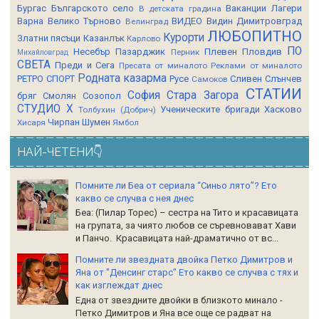
Бургас
Българското село
Ваканции Лагери
В детската градина
Варна
Велико Търново
ВИДЕО
Видин
Димитровград
Велинград
ЛЮБОПИТНО
Курорти
Златни пясъци
Казанлък
Карлово
ПО
Несебър
Пазарджик
Плевен
Пловдив
Перник
Михайловград
СВЕТА
Преди и Сега
Пресата от миналото
Реклами от миналото
Родната казарма
РЕТРО СПОРТ
Русе
Сливен
Слънчев
Самоков
СТАТИИ
София
Стара Загора
бряг
Смолян
Созопол
СТУДИО Х
Ученическите бригади
Хасково
Толбухин (Добрич)
Чирпан
Шумен
Хисаря
Ямбол
НАЙ-ЧЕТЕНИ👇
Помните ли Беа от сериала “Синьо лято”? Ето
какво се случва с нея днес
Беа: (Пилар Торес) – сестра на Тито и красавицата
на групата, за чиято любов се съревновават Хави
и Панчо. Красавицата най-драматично от вс...
Помните ли звездната двойка Петко Димитров и
Яна от "Денсинг старс" Ето какво се случва с тях и
как изглеждат днес
Една от звездните двойки в близкото минало -
Петко Димитров и Яна все още се радват на