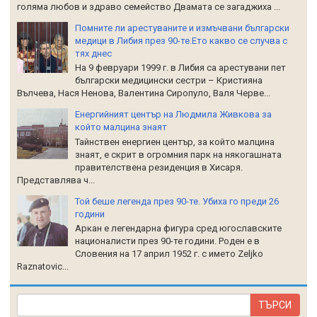
голяма любов и здраво семейство Двамата се загаджиха ...
Помните ли арестуваните и измъчвани български
медици в Либия през 90-те.Ето какво се случва с
тях днес
На 9 февруари 1999 г. в Либия са арестувани пет
български медицински сестри – Кристияна
Вълчева, Нася Ненова, Валентина Сиропуло, Валя Черве...
Енергийният център на Людмила Живкова за
който малцина знаят
Тайнствен енергиен център, за който малцина
знаят, е скрит в огромния парк на някогашната
правителствена резиденция в Хисаря.
Представлява ч...
Той беше легенда през 90-те. Убиха го преди 26
години
Аркан е легендарна фигура сред югославските
националисти през 90-те години. Роден е в
Словения на 17 април 1952 г. с името Zeljko
Raznatoviс...