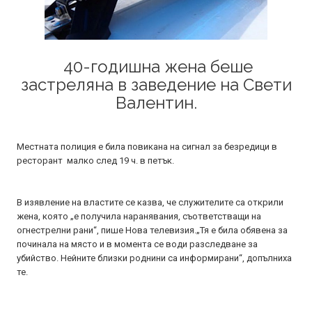
40-годишна жена беше
застреляна в заведение на Свети
Валентин.
Местната полиция е била повикана на сигнал за безредици в
ресторант малко след 19 ч. в петък.
В изявление на властите се казва, че служителите са открили
жена, която „е получила наранявания, съответстващи на
огнестрелни рани“, пише Нова телевизия.„Тя е била обявена за
починала на място и в момента се води разследване за
убийство. Нейните близки роднини са информирани“, допълниха
те.