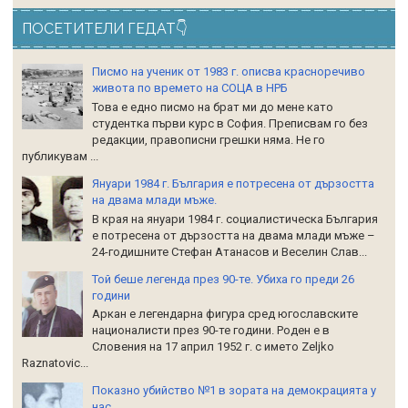
ПОСЕТИТЕЛИ ГЕДАТ👇
Писмо на ученик от 1983 г. описва красноречиво
живота по времето на СОЦА в НРБ
Това е едно писмо на брат ми до мене като
студентка първи курс в София. Преписвам го без
редакции, правописни грешки няма. Не го
публикувам ...
Януари 1984 г. България е потресена от дързостта
на двама млади мъже.
В края на януари 1984 г. социалистическа България
е потресена от дързостта на двама млади мъже –
24-годишните Стефан Атанасов и Веселин Слав...
Той беше легенда през 90-те. Убиха го преди 26
години
Аркан е легендарна фигура сред югославските
националисти през 90-те години. Роден е в
Словения на 17 април 1952 г. с името Zeljko
Raznatoviс...
Показно убийство №1 в зората на демокрацията у
нас