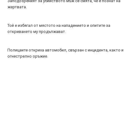
Заподозреният за убийството мъж се смята, че е познат на
жертвата.
Той е избягал от мястото на нападението и опитите за
откриването му продължават.
Полицаите откриха автомобил, свързан с инцидента, както и
огнестрелно оръжие.