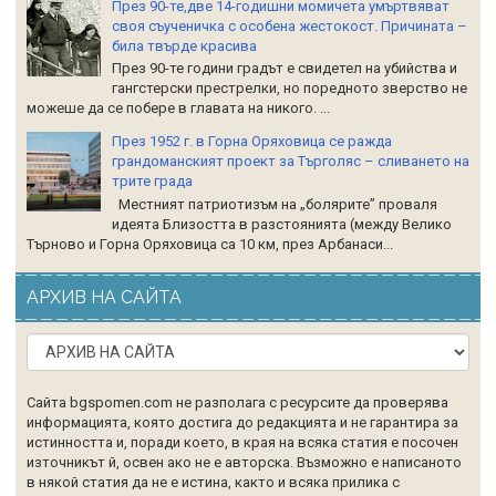
През 90-те,две 14-годишни момичета умъртвяват
своя съученичка с особена жестокост. Причината –
била твърде красива
През 90-те години градът е свидетел на убийства и
гангстерски престрелки, но поредното зверство не
можеше да се побере в главата на никого. ...
През 1952 г. в Горна Оряховица се ражда
грандоманският проект за Търголяс – сливането на
трите града
Местният патриотизъм на „болярите” проваля
идеята Близостта в разстоянията (между Велико
Търново и Горна Оряховица са 10 км, през Арбанаси...
АРХИВ НА САЙТА
Сайта bgspomen.com не разполага с ресурсите да проверява
информацията, която достига до редакцията и не гарантира за
истинността и, поради което, в края на всяка статия е посочен
източникът й, освен ако не е авторска. Възможно е написаното
в някой статия да не е истина, както и всяка прилика с