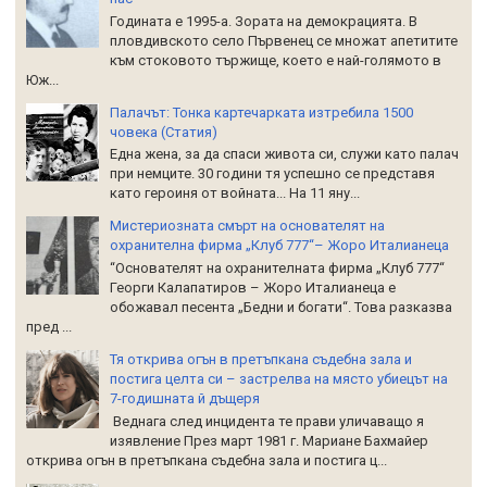
Годината е 1995-а. Зората на демокрацията. В
пловдивското село Първенец се множат апетитите
към стоковото тържище, което е най-голямото в
Юж...
Палачът: Тонка картечарката изтребила 1500
човека (Статия)
Една жена, за да спаси живота си, служи като палач
при немците. 30 години тя успешно се представя
като героиня от войната... На 11 яну...
Мистериозната смърт на основателят на
охранителна фирма „Клуб 777“– Жоро Италианеца
“Основателят на охранителната фирма „Клуб 777“
Георги Калапатиров – Жоро Италианеца е
обожавал песента „Бедни и богати“. Това разказва
пред ...
Тя открива огън в претъпкана съдебна зала и
постига целта си – застрелва на място убиецът на
7-годишната й дъщеря
Веднага след инцидента те прави уличаващо я
изявление През март 1981 г. Мариане Бахмайер
открива огън в претъпкана съдебна зала и постига ц...