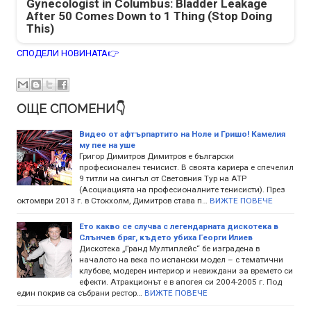
Gynecologist in Columbus: Bladder Leakage
After 50 Comes Down to 1 Thing (Stop Doing
This)
СПОДЕЛИ НОВИНАТА👉
ОЩЕ СПОМЕНИ👇
Видео от афтърпартито на Ноле и Гришо! Камелия
му пее на уше
Григор Димитров Димитров е български
професионален тенисист. В своята кариера е спечелил
9 титли на сингъл от Световния Тур на ATP
(Асоциацията на професионалните тенисисти). През
октомври 2013 г. в Стокхолм, Димитров става п…
ВИЖТЕ ПОВЕЧЕ
Ето какво се случва с легендарната дискотека в
Слънчев бряг, където убиха Георги Илиев
Дискотека „Гранд Мултиплейс“ бе изградена в
началото на века по испански модел – с тематични
клубове, модерен интериор и невиждани за времето си
ефекти. Атракционът е в апогея си 2004-2005 г. Под
един покрив са събрани рестор…
ВИЖТЕ ПОВЕЧЕ