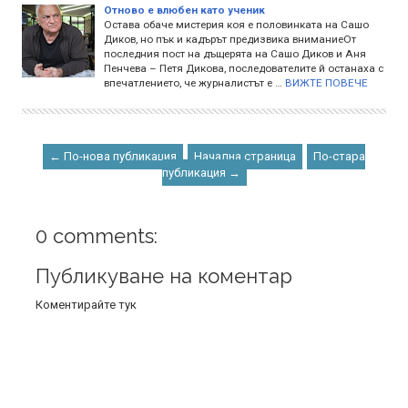
Отново е влюбен като ученик
Остава обаче мистерия коя е половинката на Сашо
Диков, но пък и кадърът предизвика вниманиеОт
последния пост на дъщерята на Сашо Диков и Аня
Пенчева – Петя Дикова, последователите й останаха с
впечатлението, че журналистът е …
ВИЖТЕ ПОВЕЧЕ
← По-нова публикация
Начална страница
По-стара
публикация →
0 comments:
Публикуване на коментар
Коментирайте тук