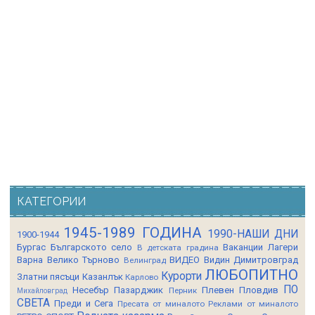
КАТЕГОРИИ
1945-1989 ГОДИНА
1990-НАШИ ДНИ
1900-1944
Бургас
Българското село
Ваканции Лагери
В детската градина
Варна
Велико Търново
ВИДЕО
Видин
Димитровград
Велинград
ЛЮБОПИТНО
Курорти
Златни пясъци
Казанлък
Карлово
ПО
Несебър
Пазарджик
Плевен
Пловдив
Перник
Михайловград
СВЕТА
Преди и Сега
Пресата от миналото
Реклами от миналото