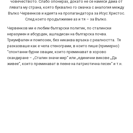
човечеството. Слабо опонирах, докато не се намеси дама от
лявата му страна, която буквално го смачка с аналогия между
Вълко Червенков и идеята на пропагандатора за Исус Христос.
След което продължихме аз и тя – за Вълко.
Червенков ми е любим български политик, по сталински
неразумен и абсурден, ашладисан на българска почва.
Триумфален и помпозен, без никаква връзка с реалността. Тя
разказваше как е чела стенограми, в които пише (примерно)
“спонтанни бурни овации, които преминават в хорово
скандиране – „Сталин значи мир“ или „единични викове „Да
живее“, които преминават в пеене на патриотична песен“ и т.н.