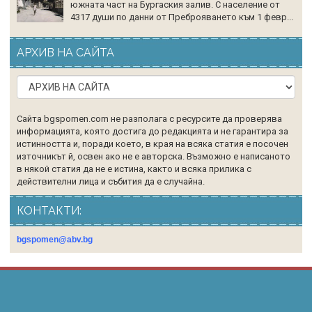
южната част на Бургаския залив. С население от
4317 души по данни от Преброяването към 1 февр...
АРХИВ НА САЙТА
Сайта bgspomen.com не разполага с ресурсите да проверява
информацията, която достига до редакцията и не гарантира за
истинността и, поради което, в края на всяка статия е посочен
източникът й, освен ако не е авторска. Възможно е написаното
в някой статия да не е истина, както и всяка прилика с
действителни лица и събития да е случайна.
КОНТАКТИ:
bgspomen@abv.bg