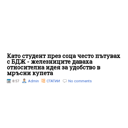
Като студент през соца често пътувах
с БДЖ - железниците даваха
относителна идея за удобство в
мръсни купета
8:57
Admin
СТАТИИ
No comments