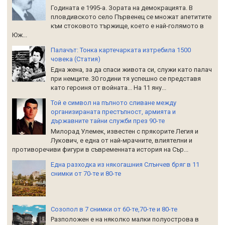
Годината е 1995-а. Зората на демокрацията. В
пловдивското село Първенец се множат апетитите
към стоковото тържище, което е най-голямото в
Юж...
Палачът: Тонка картечарката изтребила 1500
човека (Статия)
Една жена, за да спаси живота си, служи като палач
при немците. 30 години тя успешно се представя
като героиня от войната... На 11 яну...
Той е символ на пълното сливане между
организираната престъпност, армията и
държавните тайни служби през 90-те
Милорад Улемек, известен с прякорите Легия и
Лукович, е една от най-мрачните, влиятелни и
противоречиви фигури в съвременната история на Сър...
Една разходка из някогашния Слънчев бряг в 11
снимки от 70-те и 80-те
Созопол в 7 снимки от 60-те,70-те и 80-те
Разположен е на няколко малки полуострова в