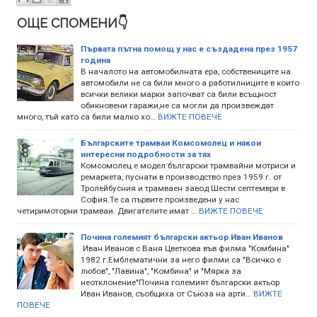
ОЩЕ СПОМЕНИ👇
Първата пътна помощ у нас е създадена през 1957
година
В началото на автомобилната ера, собствениците на
автомобили не са били много а работилниците в които
всички велики марки започват са били всъщност
обикновени гаражи,не са могли да произвеждат
много, тъй като са били малко хо…
ВИЖТЕ ПОВЕЧЕ
Българските трамваи Комсомолец и някои
интересни подробности за тях
Комсомолец е модел български трамвайни мотриси и
ремаркета, пуснати в производство през 1959 г. от
Тролейбусния и трамваен завод Шести септември в
София.Те са първите произведени у нас
четиримоторни трамваи. Двигателите имат …
ВИЖТЕ ПОВЕЧЕ
Почина големият български актьор Иван Иванов
Иван Иванов с Ваня Цветкова във филма "Комбина"
1982 г.Емблематични за него филми са "Всичко е
любов", "Лавина", "Комбина" и "Мярка за
неотклонение"Почина големият български актьор
Иван Иванов, съобщиха от Съюза на арти…
ВИЖТЕ
ПОВЕЧЕ