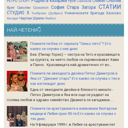
Родната казарма
РЕТРО СПОРТ
Русе
Сливен
Слънчев
Самоков
СТАТИИ
София
Стара Загора
бряг
Смолян
Созопол
СТУДИО Х
Ученическите бригади
Хасково
Толбухин (Добрич)
Чирпан
Шумен
Хисаря
Ямбол
НАЙ-ЧЕТЕНИ👇
Помните ли Беа от сериала “Синьо лято”? Ето
какво се случва с нея днес
Беа: (Пилар Торес) – сестра на Тито и красавицата
на групата, за чиято любов се съревновават Хави
и Панчо. Красавицата най-драматично от вс...
Помните ли звездната двойка Петко Димитров и
Яна от "Денсинг старс" Ето какво се случва с тях и
как изглеждат днес
Една от звездните двойки в близкото минало -
Петко Димитров и Яна все още се радват на
голяма любов и здраво семейство Двамата се загаджиха ...
Помните ли арестуваните и измъчвани български
медици в Либия през 90-те.Ето какво се случва с
тях днес
На 9 февруари 1999 г. в Либия са арестувани пет