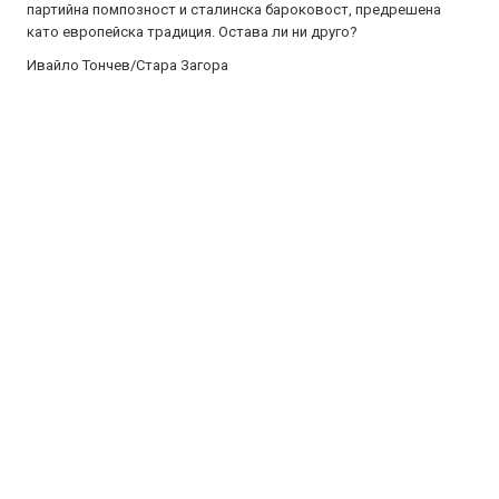
партийна помпозност и сталинска бароковост, предрешена
като европейска традиция. Остава ли ни друго?
Ивайло Тончев/Стара Загора