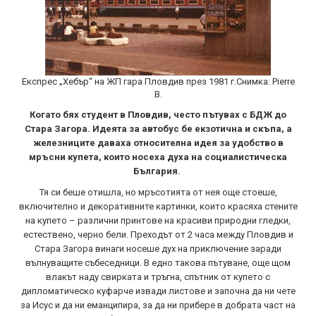
Експрес „Хебър“ на ЖП гара Пловдив през 1981 г.Снимка: Pierre
B.
Когато бях студент в Пловдив, често пътувах с БДЖ до
Стара Загора. Идеята за автобус бе екзотична и скъпа, а
железниците даваха относителна идея за удобство в
мръсни купета, които носеха духа на социалистическа
България.
Тя си беше отишла, но мръсотията от нея още стоеше,
включително и декоративните картинки, които красяха стените
на купето – различни принтове на красиви природни гледки,
естествено, черно бели. Преходът от 2 часа между Пловдив и
Стара Загора винаги носеше дух на приключение заради
вълнуващите събеседници. В едно такова пътуване, още щом
влакът наду свирката и тръгна, спътник от купето с
дипломатическо куфарче извади листове и започна да ни чете
за Исус и да ни еманципира, за да ни прибере в добрата част на