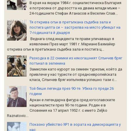
В края на януари 1984 г. социалистическа България
е потресена от дързостта на двама млади мъже –
24-годишните Стефан Атанасов и Веселин Слав...
Тя открива огън в претъпкана съдебна зала и
постига целта си – застрелва на място убиецът на
7-годишната й дъщеря
Веднага след инцидента те прави уличаващо я
изявление През март 1981 г. Мариане Бахмайер
открива огън в претъпкана съдебна зала и постига ц...
Разходка в 22 снимки из някогашният Слънчев бряг
потънал в зеленина
Замислен като курорт за семеен туризъм, който да
привлече у нас туристи от средноевропейската
класа, Слънчев бряг изпълнява успешно тази с...
Той беше легенда през 90-те. Убиха го преди 26
години
Аркан е легендарна фигура сред югославските
националисти през 90-те години. Роден е в
Словения на 17 април 1952 г. с името Zeljko
Raznatoviс...
Показно убийство №1 в зората на демокрацията у
нас