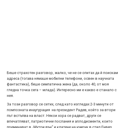
Беше страхотен разговор, жалко, че не се опитах да й поискам
адреса (тогава нямаше мобилни телефони, освен в научната
фантастика), беше симпатична жена (да, около 40, от моя
гледна точка сега – млада). Интересно ми е какво е станало с
нея.
За този разговор се сетих, след като изгледах 2-3 минути от
помпозната инаугурация на президент Радев, който за втори
път встъпва на власт. Някои хора се радват, други се
впечатляват, патриотични послания и аплодисменти, които
преминават в „Мутри вън“ и клатене на юмрук в стил Енвер