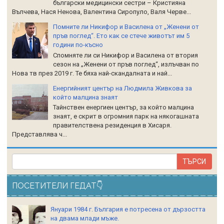
български медицински сестри – Кристияна
Вълчева, Нася Ненова, Валентина Сиропуло, Валя Черве...
Помните ли Никифор и Василена от „Женени от
пръв поглед“. Ето как се стече животът им 5
години по-късно
Спомняте ли си Никифор и Василена от втория
сезон на „Женени от пръв поглед“, излъчван по
Нова тв през 2019 г. Те бяха най-скандалната и най...
Енергийният център на Людмила Живкова за
който малцина знаят
Тайнствен енергиен център, за който малцина
знаят, е скрит в огромния парк на някогашната
правителствена резиденция в Хисаря.
Представлява ч...
ПОСЕТИТЕЛИ ГЕДАТ👇
Януари 1984 г. България е потресена от дързостта
на двама млади мъже.