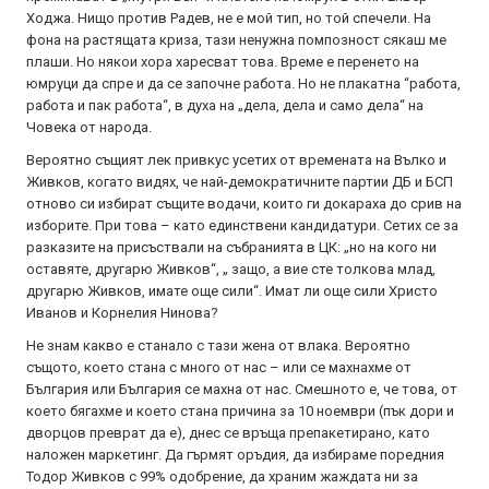
Ходжа. Нищо против Радев, не е мой тип, но той спечели. На
фона на растящата криза, тази ненужна помпозност сякаш ме
плаши. Но някои хора харесват това. Време е перенето на
юмруци да спре и да се започне работа. Но не плакатна “работа,
работа и пак работа“, в духа на „дела, дела и само дела“ на
Човека от народа.
Вероятно същият лек привкус усетих от времената на Вълко и
Живков, когато видях, че най-демократичните партии ДБ и БСП
отново си избират същите водачи, които ги докараха до срив на
изборите. При това – като единствени кандидатури. Сетих се за
разказите на присъствали на събранията в ЦК: „но на кого ни
оставяте, другарю Живков“, „ защо, а вие сте толкова млад,
другарю Живков, имате още сили“. Имат ли още сили Христо
Иванов и Корнелия Нинова?
Не знам какво е станало с тази жена от влака. Вероятно
същото, което стана с много от нас – или се махнахме от
България или България се махна от нас. Смешното е, че това, от
което бягахме и което стана причина за 10 ноември (пък дори и
дворцов преврат да е), днес се връща препакетирано, като
наложен маркетинг. Да гърмят оръдия, да избираме поредния
Тодор Живков с 99% одобрение, да храним жаждата ни за