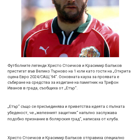
Футболните легенди Христо Стоичков и Красимир Балъков
пристигат във Велико Търново на 1 юли като гости на „Открита
сцена Евро 2024/САЩ`94“. Основната кауза за проявата е
събиране на средства за издигане на паметник на Трифон
Иванов в града, съобщиха от „Етър“.
„Етър“ също се присъединява и приветства идеята с пълната
убеденост, че „железният защитник“ напълно заслужава
подобно признание в болярския град“, написаха от клуба.
Христо Стоичков и Красимир Балъков отправиха специално