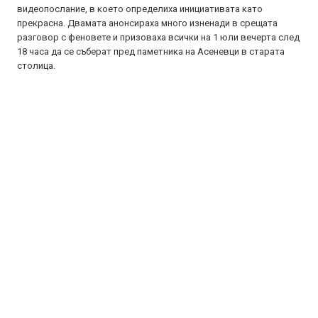
видеопослание, в което определиха инициативата като
прекрасна. Двамата анонсираха много изненади в срещата
разговор с феновете и призоваха всички на 1 юли вечерта след
18 часа да се съберат пред паметника на Асеневци в старата
столица.