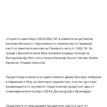
„Открита сцена Евро 2024/САЩ`94“ в рамките на цял месец
излъчва битките от Европейското първенство в Германия,
както и паметните мачове на Пеневата чета от САЩ`94. За
срещи с феновете вече бяха поканени редица легенди на
българския футбол, като Георги Василев, Бончо Генчев, Илиян
Киряков, Пламен Николов.
Предстоящата визита на единствените двама българи, избирани
в Идеалния отбор на Световно първенство, е на път да стане
кулминацията от проявите. Същата вечер предстоят два от
осминафиналите на Евро 2024 в Дюселдорф и Франкфурт.
Средствата от мърчандайз продуктите, както и част от