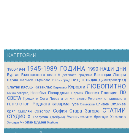
КАТЕГОРИИ
1945-1989 ГОДИНА
1990-НАШИ ДНИ
1900-1944
Бургас
Българското село
Ваканции Лагери
В детската градина
Варна
Велико Търново
ВИДЕО
Видин
Димитровград
Велинград
ЛЮБОПИТНО
Курорти
Златни пясъци
Казанлък
Карлово
ПО
Несебър
Пазарджик
Плевен
Пловдив
Перник
Михайловград
СВЕТА
Преди и Сега
Пресата от миналото
Реклами от миналото
Родната казарма
РЕТРО СПОРТ
Русе
Сливен
Слънчев
Самоков
СТАТИИ
София
Стара Загора
бряг
Смолян
Созопол
СТУДИО Х
Ученическите бригади
Хасково
Толбухин (Добрич)
Чирпан
Шумен
Хисаря
Ямбол