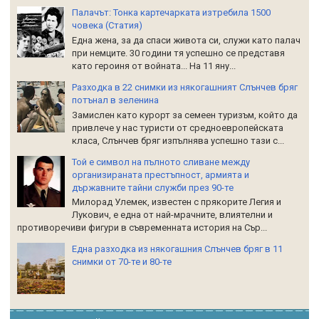
Палачът: Тонка картечарката изтребила 1500
човека (Статия)
Една жена, за да спаси живота си, служи като палач
при немците. 30 години тя успешно се представя
като героиня от войната... На 11 яну...
Разходка в 22 снимки из някогашният Слънчев бряг
потънал в зеленина
Замислен като курорт за семеен туризъм, който да
привлече у нас туристи от средноевропейската
класа, Слънчев бряг изпълнява успешно тази с...
Той е символ на пълното сливане между
организираната престъпност, армията и
държавните тайни служби през 90-те
Милорад Улемек, известен с прякорите Легия и
Лукович, е една от най-мрачните, влиятелни и
противоречиви фигури в съвременната история на Сър...
Една разходка из някогашния Слънчев бряг в 11
снимки от 70-те и 80-те