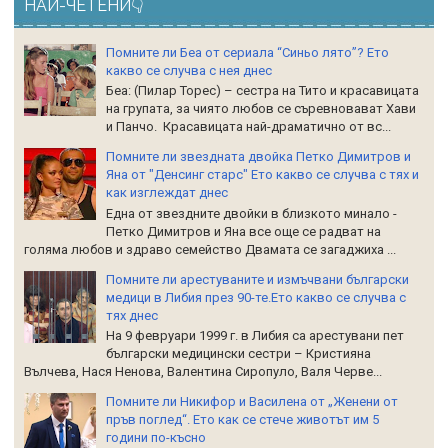
НАЙ-ЧЕТЕНИ👇
Помните ли Беа от сериала “Синьо лято”? Ето
какво се случва с нея днес
Беа: (Пилар Торес) – сестра на Тито и красавицата
на групата, за чиято любов се съревновават Хави
и Панчо. Красавицата най-драматично от вс...
Помните ли звездната двойка Петко Димитров и
Яна от "Денсинг старс" Ето какво се случва с тях и
как изглеждат днес
Една от звездните двойки в близкото минало -
Петко Димитров и Яна все още се радват на
голяма любов и здраво семейство Двамата се загаджиха ...
Помните ли арестуваните и измъчвани български
медици в Либия през 90-те.Ето какво се случва с
тях днес
На 9 февруари 1999 г. в Либия са арестувани пет
български медицински сестри – Кристияна
Вълчева, Нася Ненова, Валентина Сиропуло, Валя Черве...
Помните ли Никифор и Василена от „Женени от
пръв поглед“. Ето как се стече животът им 5
години по-късно