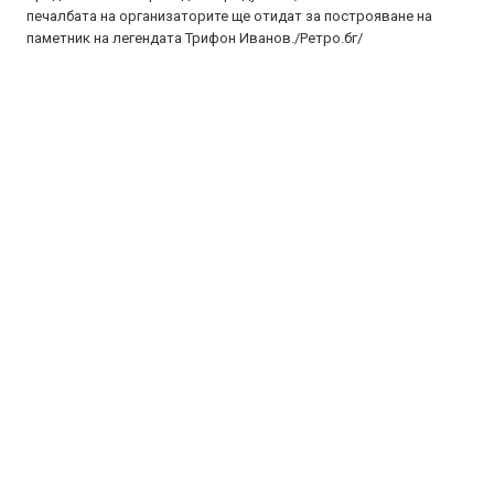
печалбата на организаторите ще отидат за построяване на
паметник на легендата Трифон Иванов./Ретро.бг/