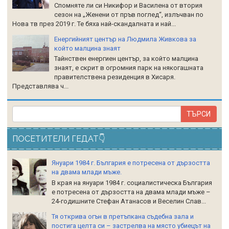
Спомняте ли си Никифор и Василена от втория
сезон на „Женени от пръв поглед“, излъчван по
Нова тв през 2019 г. Те бяха най-скандалната и най...
Енергийният център на Людмила Живкова за
който малцина знаят
Тайнствен енергиен център, за който малцина
знаят, е скрит в огромния парк на някогашната
правителствена резиденция в Хисаря.
Представлява ч...
ПОСЕТИТЕЛИ ГЕДАТ👇
Януари 1984 г. България е потресена от дързостта
на двама млади мъже.
В края на януари 1984 г. социалистическа България
е потресена от дързостта на двама млади мъже –
24-годишните Стефан Атанасов и Веселин Слав...
Тя открива огън в претъпкана съдебна зала и
постига целта си – застрелва на място убиецът на