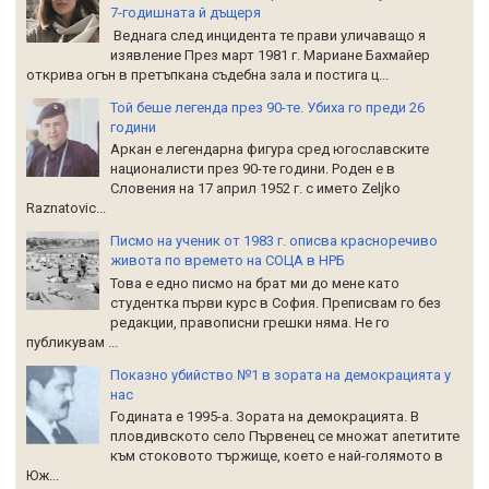
7-годишната й дъщеря
Веднага след инцидента те прави уличаващо я
изявление През март 1981 г. Мариане Бахмайер
открива огън в претъпкана съдебна зала и постига ц...
Той беше легенда през 90-те. Убиха го преди 26
години
Аркан е легендарна фигура сред югославските
националисти през 90-те години. Роден е в
Словения на 17 април 1952 г. с името Zeljko
Raznatoviс...
Писмо на ученик от 1983 г. описва красноречиво
живота по времето на СОЦА в НРБ
Това е едно писмо на брат ми до мене като
студентка първи курс в София. Преписвам го без
редакции, правописни грешки няма. Не го
публикувам ...
Показно убийство №1 в зората на демокрацията у
нас
Годината е 1995-а. Зората на демокрацията. В
пловдивското село Първенец се множат апетитите
към стоковото тържище, което е най-голямото в
Юж...