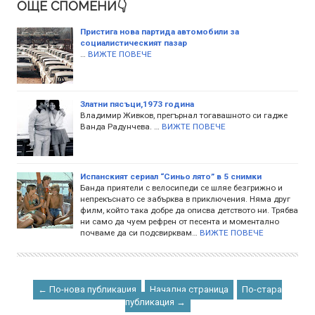
ОЩЕ СПОМЕНИ👇
Пристига нова партида автомобили за
социалистическият пазар
…
ВИЖТЕ ПОВЕЧЕ
Златни пясъци,1973 година
Владимир Живков, прегърнал тогавашното си гадже
Ванда Радунчева. …
ВИЖТЕ ПОВЕЧЕ
Испанският сериал “Синьо лято” в 5 снимки
Банда приятели с велосипеди се шляе безгрижно и
непрекъснато се забърква в приключения. Няма друг
филм, който така добре да описва детството ни. Трябва
ни само да чуем рефрен от песента и моментално
почваме да си подсвирквам…
ВИЖТЕ ПОВЕЧЕ
← По-нова публикация
Начална страница
По-стара
публикация →