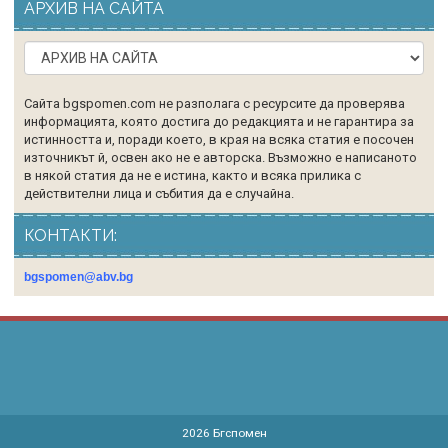
АРХИВ НА САЙТА
Сайта bgspomen.com не разполага с ресурсите да проверява
информацията, която достига до редакцията и не гарантира за
истинността и, поради което, в края на всяка статия е посочен
източникът й, освен ако не е авторска. Възможно е написаното
в някой статия да не е истина, както и всяка прилика с
действителни лица и събития да е случайна.
КОНТАКТИ:
bgspomen@abv.bg
2026
Бгспомен