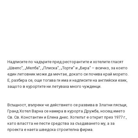
Надписите по чадърите пред ресторантите и хотелите гласят
„Швепс“, „Мелба“, „Плиска“, „Торти“ и „Бира“ – всичко, за което
един летовник може да мечтае, докато си почива край морето.
Е, разбира се, още тогава ги има и надписите на английски език,
защото в курортите ни летуваха много чужденци.
Всъщност, въпреки че действието се развива в Златни пясъци,
Гранд Хотел Варна се намира в курорта Дружба, носещ името
Св. Св. Константин и Елена днес. Хотелът е открит през 1977 г.,
като властта не пести средства за създаването му, а за
проекта е наета шведска строителна фирма.