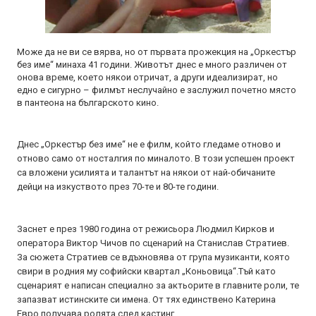
Може да не ви се вярва, но от първата прожекция на „Оркестър
без име“ минаха 41 години. Животът днес е много различен от
онова време, което някои отричат, а други идеализират, но
едно е сигурно – филмът неслучайно е заслужил почетно място
в пантеона на българското кино.
Днес „Оркестър без име“ не е филм, който гледаме отново и
отново само от носталгия по миналото. В този успешен проект
са вложени усилията и талантът на някои от най-обичаните
дейци на изкуството през 70-те и 80-те години.
Заснет е през 1980 година от режисьора Людмил Кирков и
оператора Виктор Чичов по сценарий на Станислав Стратиев.
За сюжета Стратиев се вдъхновява от група музиканти, която
свири в родния му софийски квартал „Коньовица“.Тъй като
сценарият е написан специално за актьорите в главните роли, те
запазват истинските си имена. От тях единствено Катерина
Евро получава ролята след кастинг.