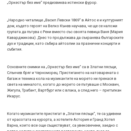
„Оркестър без име“ предизвиква истински фурор.
„Народно читалище „Васил Левски 1869“ в Айтос е и културният
дом, където героят на Велко Кънев научава, че ще се наложи
групата да пътува с Рени вместо със своята певица Ваня (Мария
Каварджикова). Днес то продължава да съхранява българските
дух и традиции, като събира айтозлии за празнични концерти и
събития.
Основните снимки на „Оркестър без име“ са в Златни пясъци,
Слънчев бряг и Черноморец. Пристигането на натоварената с
багаж и техника кола на музикантите на морето ни пренася в
света на миналото, когато до морето се пътуваше с Москвич,
Жигула, Трабант, Вартбург или с влака, а след него – претъпкан
Икарус.
Когато музикантите пристигат в „Златни пясъци“, те са удивени
от красотата на курорта, а хотелите Астория и Гранд Хотел
Варна, които все още съществуват, са увековечени, заедно с