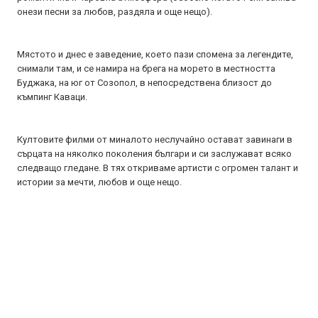
онези песни за любов, раздяла и още нещо).
Мястото и днес е заведение, което пази спомена за легендите,
снимали там, и се намира на брега на морето в местността
Буджака, на юг от Созопол, в непосредствена близост до
къмпинг Каваци.
Култовите филми от миналото неслучайно остават завинаги в
сърцата на няколко поколения българи и си заслужават всяко
следващо гледане. В тях откриваме артисти с огромен талант и
истории за мечти, любов и още нещо.