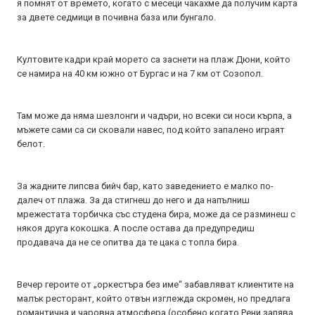
я помнят от времето, когато с месеци чакахме да получим карта
за двете седмици в почивна база или бунгало.
Култовите кадри край морето са заснети на плаж Дюни, който
се намира на 40 км южно от Бургас и на 7 км от Созопол.
Там може да няма шезлонги и чадъри, но всеки си носи кърпа, а
мъжете сами са си сковали навес, под който запалено играят
белот.
За жадните липсва бийч бар, като заведението е малко по-
далеч от плажа. За да стигнеш до него и да напълниш
мрежестата торбичка със студена бира, може да се разминеш с
някоя друга кокошка. А после остава да предупредиш
продавача да не се опитва да те цака с топла бира.
Вечер героите от „оркестъра без име“ забавляват клиентите на
малък ресторант, който отвън изглежда скромен, но предлага
романтична и чаровна атмосфера (особено когато Рени запява