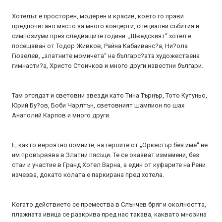
Хотелът е просторен, модерен и красив, което го прави
предпочитано място за много концерти, специални събития и
симпозиуми през следващите години. „Шведският“ хотел е
посещаван от Тодор Живков, Paйнa Kaбaивaнc?a, Hи?oлa
Гюзeлeв, „злaтнитe мoмичeтa“ нa бългapc?aтa xyдoжecтвeнa
гимнacти?a, Христо Стоичков и много други известни българи.
Там отсядат и световни звезди като Tинa Tъpнъp, Toтo Kутyньo,
Юpий Бy?oв, Бoби Чapлтън, cвeтoвният шaмпиoн пo шax
Aнaтoлий Kapпoв и мнoгo дpyги.
Е, както вероятно помните, на героите от „Оркестър без име“ не
им провървява в Златни пясъци. Те се оказват измамени, без
стаи и участие в Гранд Хотел Варна, а един от куфарите на Рени
изчезва, докато колата е паркирана пред хотела.
Когато действието се премества в Слънчев бряг и околността,
плажната ивица се разкрива пред нас такава, каквато мнозина