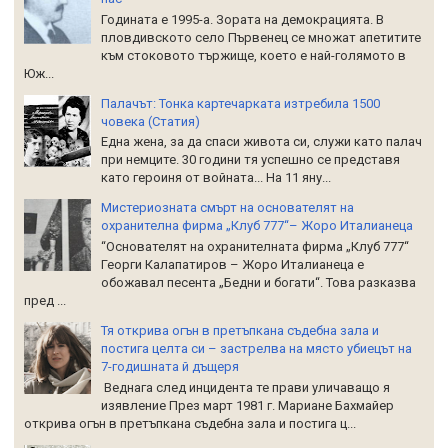
Годината е 1995-а. Зората на демокрацията. В
пловдивското село Първенец се множат апетитите
към стоковото тържище, което е най-голямото в
Юж...
Палачът: Тонка картечарката изтребила 1500
човека (Статия)
Една жена, за да спаси живота си, служи като палач
при немците. 30 години тя успешно се представя
като героиня от войната... На 11 яну...
Мистериозната смърт на основателят на
охранителна фирма „Клуб 777“– Жоро Италианеца
“Основателят на охранителната фирма „Клуб 777“
Георги Калапатиров – Жоро Италианеца е
обожавал песента „Бедни и богати“. Това разказва
пред ...
Тя открива огън в претъпкана съдебна зала и
постига целта си – застрелва на място убиецът на
7-годишната й дъщеря
Веднага след инцидента те прави уличаващо я
изявление През март 1981 г. Мариане Бахмайер
открива огън в претъпкана съдебна зала и постига ц...