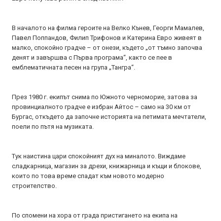
В началото на филма героите на Велко Кънев, Георги Мамалев,
Павел Поппандов, Филип Трифонов и Катерина Евро живеят в
малко, спокойно градче – от онези, където „от тъмно започва
денят и завършва с Първа програма“, както се пее в
емблематичната песен на група „Тангра“.
През 1980 г. екипът снима по Южното черноморие, затова за
провинциалното градче е избран Айтос – само на 30 км от
Бургас, откъдето да започне историята на петимата мечтатели,
поели по пътя на музиката.
Тук наистина цари спокойният дух на миналото. Виждаме
сладкарница, магазин за дрехи, книжарница и къщи и блокове,
които по това време спадат към новото модерно
строителство.
По спомени на хора от града пристигането на екипа на