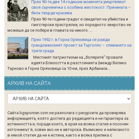
През 90-те,две 14-годишни момичета умъртвяват
своя съученичка с особена жестокост. Причината –
била твърде красива
През 90-те години градът е свидетел на убийства и
гангстерски престрелки, но поредното зверство не
можеше да се побере в главата на никого. ...
През 1952 г. в Горна Оряховица се ражда
грандоманският проект за Търголяс – сливането на
трите града
Местният патриотизъм на „болярите” проваля
идеята Близостта в разстоянията (между Велико
Търново и Горна Оряховица са 10 км, през Арбанаси...
АРХИВ НА САЙТА
Сайта bgspomen.com не разполага с ресурсите да проверява
информацията, която достига до редакцията и не гарантира за
истинността и, поради което, в края на всяка статия е посочен
източникът й, освен ако не е авторска. Възможно е написаното
в някой статия да не е истина, както и всяка прилика с