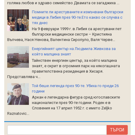
голяма любов и здраво семейство Двамата се загаджиха ...
Помните ли арестуваните и измъчвани български
медици в Либия през 90-те.Ето какво се случва с
тях днес
На 9 февруари 1999 г. в Либия са арестувани пет
български медицински сестри – Кристияна
Вълчева, Нася Ненова, Валентина Сиропуло, Валя Черве...
Енергийният център на Людмила Живкова за
който малцина знаят
Тайнствен енергиен център, за който малцина
знаят, е скрит в огромния парк на някогашната
правителствена резиденция в Хисаря.
Представлява ч...
Той беше легенда през 90-те. Убиха го преди 26
години
Аркан е легендарна фигура сред югославските
националисти през 90-те години. Роден е в
Словения на 17 април 1952 г. с името Zeljko
Raznatoviс...