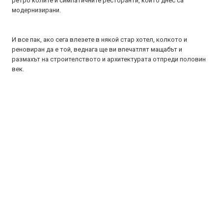
ретро колите и симпатичните ресторанти, които днес са
модернизирани.
И все пак, ако сега влезете в някой стар хотел, колкото и
реновиран да е той, веднага ще ви впечатлят мащабът и
размахът на строителството и архитектурата отпреди половин
век.