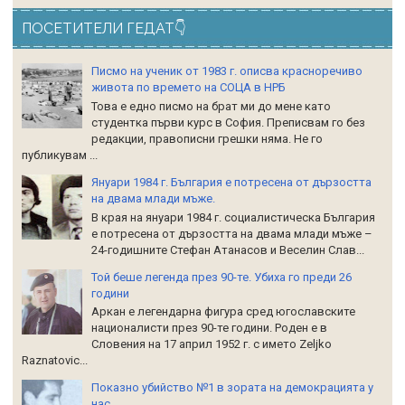
ПОСЕТИТЕЛИ ГЕДАТ👇
Писмо на ученик от 1983 г. описва красноречиво
живота по времето на СОЦА в НРБ
Това е едно писмо на брат ми до мене като
студентка първи курс в София. Преписвам го без
редакции, правописни грешки няма. Не го
публикувам ...
Януари 1984 г. България е потресена от дързостта
на двама млади мъже.
В края на януари 1984 г. социалистическа България
е потресена от дързостта на двама млади мъже –
24-годишните Стефан Атанасов и Веселин Слав...
Той беше легенда през 90-те. Убиха го преди 26
години
Аркан е легендарна фигура сред югославските
националисти през 90-те години. Роден е в
Словения на 17 април 1952 г. с името Zeljko
Raznatoviс...
Показно убийство №1 в зората на демокрацията у
нас