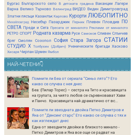
Бургас
Българското село
Ваканции Лагери
В детската градина
Варна
Велико Търново
ВИДЕО
Видин
Димитровград
Велинград
ЛЮБОПИТНО
Курорти
Златни пясъци
Казанлък
Карлово
ПО
Несебър
Пазарджик
Плевен
Пловдив
Перник
Михайловград
СВЕТА
Преди и Сега
Пресата от миналото
Реклами от миналото
Родната казарма
РЕТРО СПОРТ
Русе
Сливен
Слънчев
Самоков
СТАТИИ
София
Стара Загора
бряг
Смолян
Созопол
СТУДИО Х
Ученическите бригади
Хасково
Толбухин (Добрич)
Чирпан
Шумен
Хисаря
Ямбол
НАЙ-ЧЕТЕНИ👇
Помните ли Беа от сериала “Синьо лято”? Ето
какво се случва с нея днес
Беа: (Пилар Торес) – сестра на Тито и красавицата
на групата, за чиято любов се съревновават Хави
и Панчо. Красавицата най-драматично от вс...
Помните ли звездната двойка Петко Димитров и
Яна от "Денсинг старс" Ето какво се случва с тях и
как изглеждат днес
Една от звездните двойки в близкото минало -
Петко Димитров и Яна все още се радват на