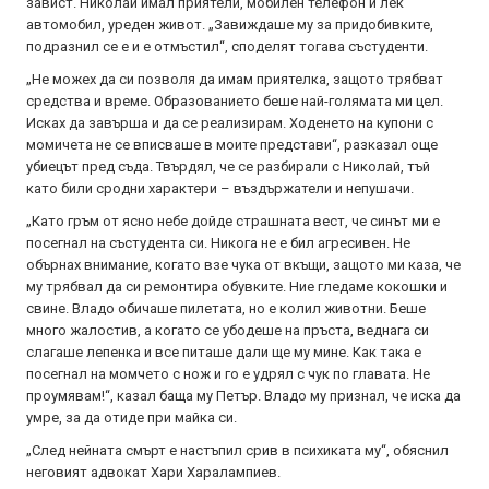
завист. Николай имал приятели, мобилен телефон и лек
автомобил, уреден живот. „Завиждаше му за придобивките,
подразнил се е и е отмъстил“, споделят тогава състуденти.
„Не можех да си позволя да имам приятелка, защото трябват
средства и време. Образованието беше най-голямата ми цел.
Исках да завърша и да се реализирам. Ходенето на купони с
момичета не се вписваше в моите представи“, разказал още
убиецът пред съда. Твърдял, че се разбирали с Николай, тъй
като били сродни характери – въздържатели и непушачи.
„Като гръм от ясно небе дойде страшната вест, че синът ми е
посегнал на състудента си. Никога не е бил агресивен. Не
обърнах внимание, когато взе чука от вкъщи, защото ми каза, че
му трябвал да си ремонтира обувките. Ние гледаме кокошки и
свине. Владо обичаше пилетата, но е колил животни. Беше
много жалостив, а когато се убодеше на пръста, веднага си
слагаше лепенка и все питаше дали ще му мине. Как така е
посегнал на момчето с нож и го е удрял с чук по главата. Не
проумявам!“, казал баща му Петър. Владо му признал, че иска да
умре, за да отиде при майка си.
„След нейната смърт е настъпил срив в психиката му“, обяснил
неговият адвокат Хари Харалампиев.