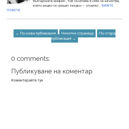
българската мафия“, той съчетава в себе си качества,
които рядко се срещат заедно — спортис…
ВИЖТЕ
ПОВЕЧЕ
← По-нова публикация
Начална страница
По-стара
публикация →
0 comments:
Публикуване на коментар
Коментирайте тук