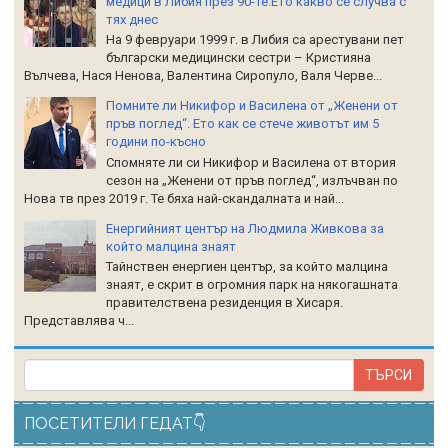
медици в Либия през 90-те.Ето какво се случва с
тях днес
На 9 февруари 1999 г. в Либия са арестувани пет
български медицински сестри – Кристияна
Вълчева, Нася Ненова, Валентина Сиропуло, Валя Черве...
Помните ли Никифор и Василена от „Женени от
пръв поглед“. Ето как се стече животът им 5
години по-късно
Спомняте ли си Никифор и Василена от втория
сезон на „Женени от пръв поглед“, излъчван по
Нова тв през 2019 г. Те бяха най-скандалната и най...
Енергийният център на Людмила Живкова за
който малцина знаят
Тайнствен енергиен център, за който малцина
знаят, е скрит в огромния парк на някогашната
правителствена резиденция в Хисаря.
Представлява ч...
ПОСЕТИТЕЛИ ГЕДАТ👇