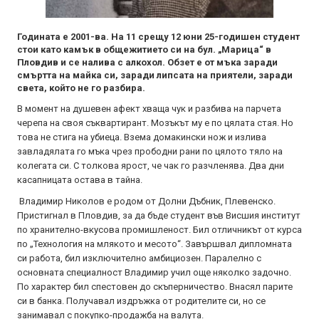
Годината е 2001-ва. На 11 срещу 12 юни 25-годишен студент
стои като камък в общежитието си на бул. „Марица“ в
Пловдив и се налива с алкохол. Обзет е от мъка заради
смъртта на майка си, заради липсата на приятели, заради
света, който не го разбира.
В момент на душевен афект хваща чук и разбива на парчета
черепа на своя съквартирант. Мозъкът му е по цялата стая. Но
това не стига на убиеца. Взeма домакински нож и излива
завладялата го мъка чрез прободни рани по цялото тяло на
колегата си. С толкова ярост, че чак го разчленява. Два дни
касапницата остава в тайна.
Владимир Николов е родом от Долни Дъбник, Плевенско.
Пристигнал в Пловдив, за да бъде студент във Висшия институт
по хранително-вкусова промишленост. Бил отличникът от курса
по „Технология на млякото и месото“. Завършвал дипломната
си работа, бил изключително амбициозен. Паралелно с
основната специалност Владимир учил още няколко задочно.
По характер бил спестовен до скъперничество. Внасял парите
си в банка. Получавал издръжка от родителите си, но се
занимавал с покупко-продажба на валута.