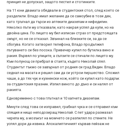
принцип не допускал, защото пестил и стотинките.
На 11 юни двамата обядвали в студентския стол, след което се
разделили. Владо имал желание да се самоубие в този ден,
като тръгнал да търси из аптеките диазепам и нифедипин.
Няколко пъти му отказвали, като накрая успял да купи, но на
двойна цена. По лицето му бил изписан страх от предстоящата
смърт, но не се отказал. Звъннал на близките си, за да се
сбогува. Когато затворил телефона, Владо продължил
пътуването си без посока. Привечер купил по бутилка вино и
ракия. Вървял по улиците, а сълзите се стичали по лицето му.
Към полунощ се прибрал в стаята, където Николай спял.
Студентът тъкмо се завърнал от родния си град Видин. Владо
седнал на масата и решил сам да си устрои пиршество. Сложил
чаши, а до тях чук и кухненски нож, който си купил като подарък
за студентския празник. Изпил виното до дъно и си налял от
ракията.
Едновременно с това глътнал и 10 хапчета диазепам.
Минути след това се изправил, грабнал чука и се отправил към
спящия и нищо неподозиращ Николай. С пет удара размазал
черепа му, а мозъкът на момчето се разпилял по стените. Не
успял дори да извика. Апокалиптичният кървав пейзаж не