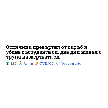
Отличник превъртял от скръб и
убива състудента си, два дни живял с
трупа на жертвата си
8:35
Admin
СТУДИО Х
No comments