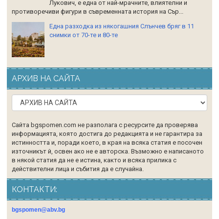
Лукович, е една от най-мрачните, влиятелни и
противоречиви фигури в съвременната история на Сър...
Една разходка из някогашния Слънчев бряг в 11
снимки от 70-те и 80-те
АРХИВ НА САЙТА
Сайта bgspomen.com не разполага с ресурсите да проверява
информацията, която достига до редакцията и не гарантира за
истинността и, поради което, в края на всяка статия е посочен
източникът й, освен ако не е авторска. Възможно е написаното
в някой статия да не е истина, както и всяка прилика с
действителни лица и събития да е случайна.
КОНТАКТИ:
bgspomen@abv.bg