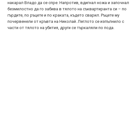
накарал Владо да се спре. Напротив, вдигнал ножа и започнал
безмилостно да го забива в тялото на съквартиранта си – по
гърдите, по ръцете и по краката, където сварил. Ръцете му
почервенели от кръвта на Николай. Леглото се изпълнило с
части от тялото на убития, други се търкаляли по пода.