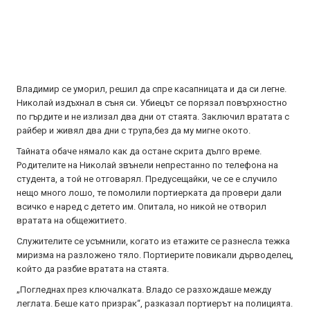
Владимир се уморил, решил да спре касапницата и да си легне.
Николай издъхнал в съня си. Убиецът се порязал повърхностно
по гърдите и не излизал два дни от стаята. Заключил вратата с
райбер и живял два дни с трупа,без да му мигне окото.
Тайната обаче нямало как да остане скрита дълго време.
Родителите на Николай звънели непрестанно по телефона на
студента, а той не отговарял. Предусещайки, че се е случило
нещо много лошо, те помолили портиерката да провери дали
всичко е наред с детето им. Опитала, но никой не отворил
вратата на общежитието.
Служителите се усъмнили, когато из етажите се разнесла тежка
миризма на разложено тяло. Портиерите повикали дърводелец,
който да разбие вратата на стаята.
„Погледнах през ключалката. Владо се разхождаше между
леглата. Беше като призрак“, разказал портиерът на полицията.