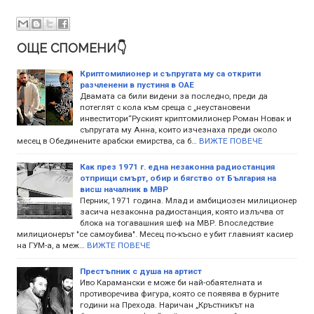
ОЩЕ СПОМЕНИ👇
Криптомилионер и съпругата му са открити
разчленени в пустиня в ОАЕ
Двамата са били видени за последно, преди да
потеглят с кола към среща с „неустановени
инвеститори“Руският криптомилионер Роман Новак и
съпругата му Анна, които изчезнаха преди около
месец в Обединените арабски емирства, са б…
ВИЖТЕ ПОВЕЧЕ
Как през 1971 г. една незаконна радиостанция
отприщи смърт, обир и бягство от България на
висш началник в МВР
Перник, 1971 година. Млад и амбициозен милиционер
засича незаконна радиостанция, която излъчва от
блока на тогавашния шеф на МВР. Впоследствие
милиционерът "се самоубива". Месец по-късно е убит главният касиер
на ГУМ-а, а меж…
ВИЖТЕ ПОВЕЧЕ
Престъпник с душа на артист
Иво Карамански е може би най-обаятелната и
противоречива фигура, която се появява в бурните
години на Прехода. Наричан „Кръстникът на