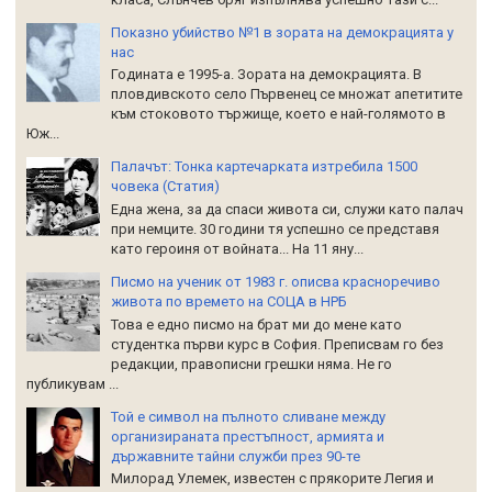
Показно убийство №1 в зората на демокрацията у
нас
Годината е 1995-а. Зората на демокрацията. В
пловдивското село Първенец се множат апетитите
към стоковото тържище, което е най-голямото в
Юж...
Палачът: Тонка картечарката изтребила 1500
човека (Статия)
Една жена, за да спаси живота си, служи като палач
при немците. 30 години тя успешно се представя
като героиня от войната... На 11 яну...
Писмо на ученик от 1983 г. описва красноречиво
живота по времето на СОЦА в НРБ
Това е едно писмо на брат ми до мене като
студентка първи курс в София. Преписвам го без
редакции, правописни грешки няма. Не го
публикувам ...
Той е символ на пълното сливане между
организираната престъпност, армията и
държавните тайни служби през 90-те
Милорад Улемек, известен с прякорите Легия и