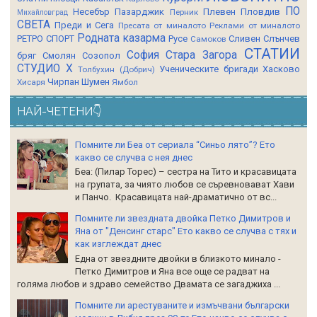
ПО
Несебър
Пазарджик
Плевен
Пловдив
Перник
Михайловград
СВЕТА
Преди и Сега
Пресата от миналото
Реклами от миналото
Родната казарма
РЕТРО СПОРТ
Русе
Сливен
Слънчев
Самоков
СТАТИИ
София
Стара Загора
бряг
Смолян
Созопол
СТУДИО Х
Ученическите бригади
Хасково
Толбухин (Добрич)
Чирпан
Шумен
Хисаря
Ямбол
НАЙ-ЧЕТЕНИ👇
Помните ли Беа от сериала “Синьо лято”? Ето
какво се случва с нея днес
Беа: (Пилар Торес) – сестра на Тито и красавицата
на групата, за чиято любов се съревновават Хави
и Панчо. Красавицата най-драматично от вс...
Помните ли звездната двойка Петко Димитров и
Яна от "Денсинг старс" Ето какво се случва с тях и
как изглеждат днес
Една от звездните двойки в близкото минало -
Петко Димитров и Яна все още се радват на
голяма любов и здраво семейство Двамата се загаджиха ...
Помните ли арестуваните и измъчвани български