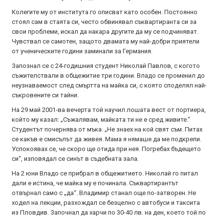
Колегите му от института го описват като особен. Постоянно
стоял сам в стаята си, често обвинявал съквартиранта си за
свои проблеми, искал да накара другите да му се подчиняват.
Чувствал се самотен, защото двамата му най-добри приятели
от ученическите години заминали за Германия.
Запознал се с 24-годишния студент Николай Павлов, с когото
съжителствали в общежитие три години. Владо се променил до
неузнаваемост след смъртта на майка си, с която споделял най-
съкровените си тайни.
На 29 май 2001-ва вечерта той научил лошата вест от портиера,
който му казал: „Съжалявам, майката ти не е сред живите.“
Студентът почернява от мъка. „Не знаех на кой свят съм. Питах
се какъв е смисълът да живея. Мама я нямаше да ме подкрепи.
Успокоявах се, че скоро ще отида при нея. Погребах бъдещето
си“, изповядал се синът в съдебната зала.
На 2 юни Владо се прибрал в общежитието. Николай го питал
дали е истина, че майка му е починала. Съквартирантът
отвърнал само с „да“. Владимир станал още по-затворен. Не
ходел на лекции, разхождал се безцелно с автобуси и таксита
из Пловдив. Започнал да харчи по 30-40 лв. на ден, което той по