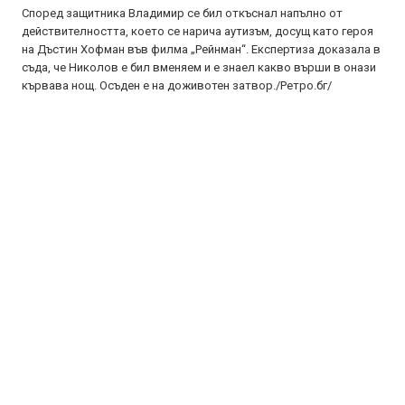
Според защитника Владимир се бил откъснал напълно от
действителността, което се нарича аутизъм, досущ като героя
на Дъстин Хофман във филма „Рейнман“. Експертиза доказала в
съда, че Николов е бил вменяем и е знаел какво върши в онази
кървава нощ. Осъден е на доживотен затвор./Ретро.бг/