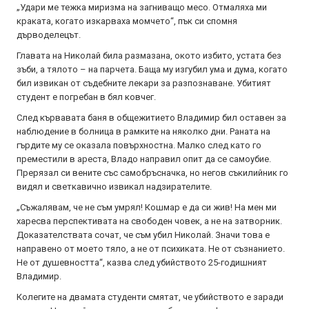
„Удари ме тежка миризма на загниващо месо. Отмаляха ми
краката, когато изкарваха момчето“, пък си спомня
дърводелецът.
Главата на Николай била размазана, окото избито, устата без
зъби, а тялото – на парчета. Баща му изгубил ума и дума, когато
бил извикан от съдебните лекари за разпознаване. Убитият
студент е погребан в бял ковчег.
След кървавата баня в общежитието Владимир бил оставен за
наблюдение в болница в рамките на няколко дни. Раната на
гърдите му се оказала повърхностна. Малко след като го
преместили в ареста, Владо направил опит да се самоубие.
Прерязал си вените със самобръсначка, но негов съкилийник го
видял и светкавично извикал надзирателите.
„Съжалявам, че не съм умрял! Кошмар е да си жив! На мен ми
харесва перспективата на свободен човек, а не на затворник.
Доказателствата сочат, че съм убил Николай. Значи това е
направено от моето тяло, а не от психиката. Не от съзнанието.
Не от душевността“, казва след убийството 25-годишният
Владимир.
Колегите на двамата студенти смятат, че убийството е заради