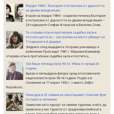
Януари 1984 г. България е потресена от дързостта
на двама млади мъже.
В края на януари 1984 г. социалистическа България
е потресена от дързостта на двама млади мъже –
24-годишните Стефан Атанасов и Веселин Слав...
Тя открива огън в претъпкана съдебна зала и
постига целта си – застрелва на място убиецът на
7-годишната й дъщеря
Веднага след инцидента те прави уличаващо я
изявление През март 1981 г. Мариане Бахмайер
открива огън в претъпкана съдебна зала и постига ц...
Той беше легенда през 90-те. Убиха го преди 26
години
Аркан е легендарна фигура сред югославските
националисти през 90-те години. Роден е в
Словения на 17 април 1952 г. с името Zeljko
Raznatoviс...
Разходка в 22 снимки из някогашният Слънчев бряг
потънал в зеленина
Замислен като курорт за семеен туризъм, който да
привлече у нас туристи от средноевропейската
класа, Слънчев бряг изпълнява успешно тази с...