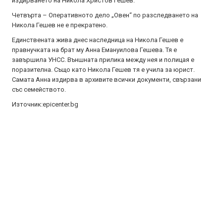
издирването на Никола Христов Гешев.“
Четвърта – Оперативното дело „Овен“ по разследването на
Никола Гешев не е прекратено.
Единствената жива днес наследница на Никола Гешев е
правнучката на брат му Анна Емануилова Гешева. Тя е
завършила УНСС. Външната прилика между нея и полицая е
поразителна. Също като Никола Гешев тя е учила за юрист.
Самата Анна издирва в архивите всички документи, свързани
със семейството.
Източник:epicenter.bg