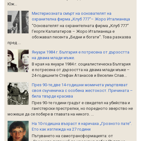
Юж...
Мистериозната смърт на основателят на
охранителна фирма „Клуб 777“– Жоро Италианеца
“Основателят на охранителната фирма „Клуб 777“
Георги Калапатиров – Жоро Италианеца е
обожавал песента „Бедни и богати“. Това разказва
пред ...
Януари 1984 г. България е потресена от дързостта
на двама млади мъже.
В края на януари 1984 г. социалистическа България
е потресена от дързостта на двама млади мъже –
24-годишните Стефан Атанасов и Веселин Слав...
През 90-те,две 14-годишни момичета умъртвяват
своя съученичка с особена жестокост. Причината –
била твърде красива
През 90-те години градът е свидетел на убийства и
гангстерски престрелки, но поредното зверство не
можеше да се побере в главата на никого. ...
На 10-годишна възраст я наричаха „Грозното пате“.
Ето как изглежда на 27 години
Пътуването на самотрансформацията: от