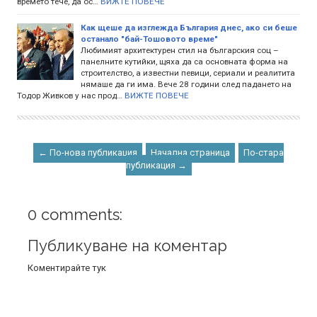
времето тече, да ос…
ВИЖТЕ ПОВЕЧЕ
Как щеше да изглежда България днес, ако си беше
останало "бай-Тошовото време"
Любимият архитектурен стил на българския соц –
панелните кутийки, щяха да са основната форма на
строителство, а известни певици, сериали и реалитита
нямаше да ги има. Вече 28 години след падането на
Тодор Живков у нас прод…
ВИЖТЕ ПОВЕЧЕ
← По-нова публикация
Начална страница
По-стара
публикация →
0 comments:
Публикуване на коментар
Коментирайте тук