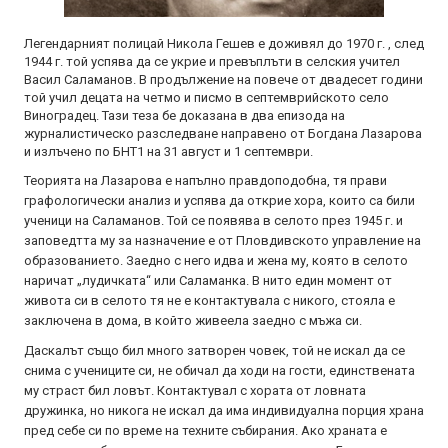
Легендарният полицай Никола Гешев е доживял до 1970 г. , след
1944 г. той успява да се укрие и превъплъти в селския учител
Васил Саламанов. В продължение на повече от двадесет години
той учил децата на четмо и писмо в септемврийското село
Виноградец. Тази теза бе доказана в два епизода на
журналистическо разследване направено от Богдана Лазарова
и излъчено по БНТ1 на 31 август и 1 септември.
Теорията на Лазарова е напълно правдоподобна, тя прави
графологически анализ и успява да открие хора, които са били
ученици на Саламанов. Той се появява в селото през 1945 г. и
заповедтта му за назначение е от Пловдивското управление на
образованието. Заедно с него идва и жена му, която в селото
наричат „лудичката“ или Саламанка. В нито един момент от
живота си в селото тя не е контактувала с никого, стояла е
заключена в дома, в който живеела заедно с мъжа си.
Даскалът също бил много затворен човек, той не искал да се
снима с учениците си, не обичал да ходи на гости, единствената
му страст бил ловът. Контактувал с хората от ловната
дружинка, но никога не искал да има индивидуална порция храна
пред себе си по време на техните събирания. Ако храната е