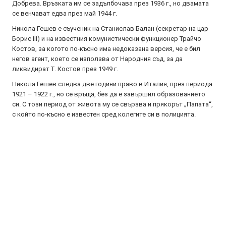
Добрева. Връзката им се задълбочава през 1936 г., но двамата
се венчават едва през май 1944 г.
Никола Гешев е съученик на Станислав Балан (секретар на цар
Борис III) и на известния комунистически функционер Трайчо
Костов, за когото по-късно има недоказана версия, че е бил
негов агент, което се използва от Народния съд, за да
ликвидират Т. Костов през 1949 г.
Никола Гешев следва две години право в Италия, през периода
1921 – 1922 г., но се връща, без да е завършил образованието
си. С този период от живота му се свързва и прякорът „Папата“,
с който по-късно е известен сред колегите си в полицията.