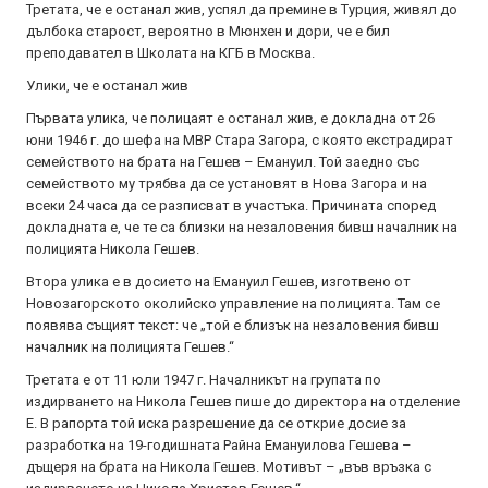
Третата, че е останал жив, успял да премине в Турция, живял до
дълбока старост, вероятно в Мюнхен и дори, че е бил
преподавател в Школата на КГБ в Москва.
Улики, че е останал жив
Първата улика, че полицаят е останал жив, е докладна от 26
юни 1946 г. до шефа на МВР Стара Загора, с която екстрадират
семейството на брата на Гешев – Емануил. Той заедно със
семейството му трябва да се установят в Нова Загора и на
всеки 24 часа да се разписват в участъка. Причината според
докладната е, че те са близки на незаловения бивш началник на
полицията Никола Гешев.
Втора улика е в досието на Емануил Гешев, изготвено от
Новозагорското околийско управление на полицията. Там се
появява същият текст: че „той е близък на незаловения бивш
началник на полицията Гешев.“
Третата е от 11 юли 1947 г. Началникът на групата по
издирването на Никола Гешев пише до директора на отделение
Е. В рапорта той иска разрешение да се открие досие за
разработка на 19-годишната Райна Емануилова Гешева –
дъщеря на брата на Никола Гешев. Мотивът – „във връзка с