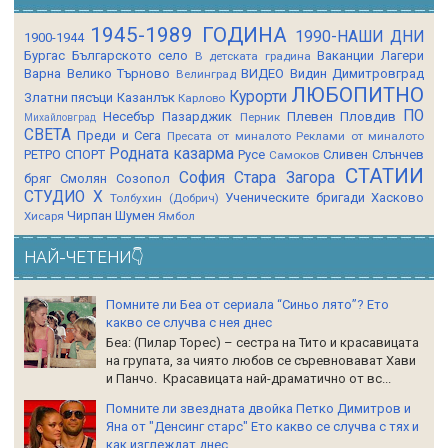
1945-1989 ГОДИНА
1990-НАШИ ДНИ
1900-1944
Бургас
Българското село
Ваканции Лагери
В детската градина
Варна
Велико Търново
ВИДЕО
Видин
Димитровград
Велинград
ЛЮБОПИТНО
Курорти
Златни пясъци
Казанлък
Карлово
ПО
Несебър
Пазарджик
Плевен
Пловдив
Перник
Михайловград
СВЕТА
Преди и Сега
Пресата от миналото
Реклами от миналото
Родната казарма
РЕТРО СПОРТ
Русе
Сливен
Слънчев
Самоков
СТАТИИ
София
Стара Загора
бряг
Смолян
Созопол
СТУДИО Х
Ученическите бригади
Хасково
Толбухин (Добрич)
Чирпан
Шумен
Хисаря
Ямбол
НАЙ-ЧЕТЕНИ👇
Помните ли Беа от сериала “Синьо лято”? Ето
какво се случва с нея днес
Беа: (Пилар Торес) – сестра на Тито и красавицата
на групата, за чиято любов се съревновават Хави
и Панчо. Красавицата най-драматично от вс...
Помните ли звездната двойка Петко Димитров и
Яна от "Денсинг старс" Ето какво се случва с тях и
как изглеждат днес