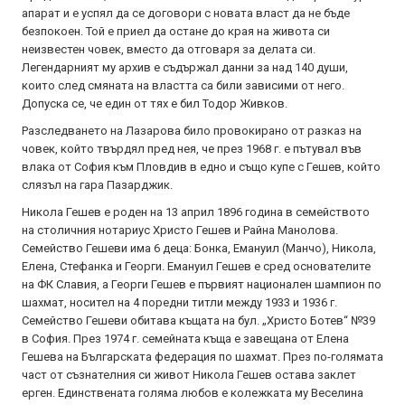
апарат и е успял да се договори с новата власт да не бъде
безпокоен. Той е приел да остане до края на живота си
неизвестен човек, вместо да отговаря за делата си.
Легендарният му архив е съдържал данни за над 140 души,
които след смяната на властта са били зависими от него.
Допуска се, че един от тях е бил Тодор Живков.
Разследването на Лазарова било провокирано от разказ на
човек, който твърдял пред нея, че през 1968 г. е пътувал във
влака от София към Пловдив в едно и също купе с Гешев, който
слязъл на гара Пазарджик.
Никола Гешев е роден на 13 април 1896 година в семейството
на столичния нотариус Христо Гешев и Райна Манолова.
Семейство Гешеви има 6 деца: Бонка, Емануил (Манчо), Никола,
Елена, Стефанка и Георги. Емануил Гешев е сред основателите
на ФК Славия, а Георги Гешев е първият национален шампион по
шахмат, носител на 4 поредни титли между 1933 и 1936 г.
Семейство Гешеви обитава къщата на бул. „Христо Ботев“ №39
в София. През 1974 г. семейната къща е завещана от Елена
Гешева на Българската федерация по шахмат. През по-голямата
част от съзнателния си живот Никола Гешев остава заклет
ерген. Единствената голяма любов е колежката му Веселина