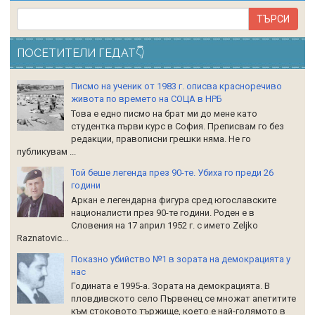
ПОСЕТИТЕЛИ ГЕДАТ👇
Писмо на ученик от 1983 г. описва красноречиво
живота по времето на СОЦА в НРБ
Това е едно писмо на брат ми до мене като
студентка първи курс в София. Преписвам го без
редакции, правописни грешки няма. Не го
публикувам ...
Той беше легенда през 90-те. Убиха го преди 26
години
Аркан е легендарна фигура сред югославските
националисти през 90-те години. Роден е в
Словения на 17 април 1952 г. с името Zeljko
Raznatoviс...
Показно убийство №1 в зората на демокрацията у
нас
Годината е 1995-а. Зората на демокрацията. В
пловдивското село Първенец се множат апетитите
към стоковото тържище, което е най-голямото в