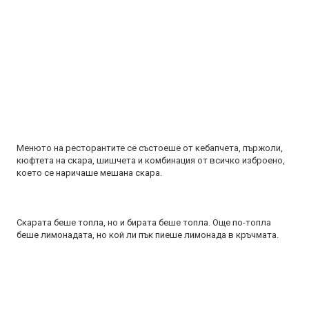
Менюто на ресторантите се състоеше от кебапчета, пържоли,
кюфтета на скара, шишчета и комбинация от всичко изброено,
което се наричаше мешана скара.
Скарата беше топла, но и бирата беше топла. Още по-топла
беше лимонадата, но кой ли пък пиеше лимонада в кръчмата.