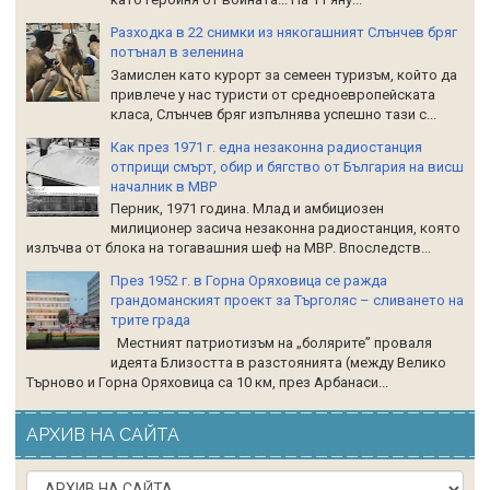
Разходка в 22 снимки из някогашният Слънчев бряг
потънал в зеленина
Замислен като курорт за семеен туризъм, който да
привлече у нас туристи от средноевропейската
класа, Слънчев бряг изпълнява успешно тази с...
Как през 1971 г. една незаконна радиостанция
отприщи смърт, обир и бягство от България на висш
началник в МВР
Перник, 1971 година. Млад и амбициозен
милиционер засича незаконна радиостанция, която
излъчва от блока на тогавашния шеф на МВР. Впоследств...
През 1952 г. в Горна Оряховица се ражда
грандоманският проект за Търголяс – сливането на
трите града
Местният патриотизъм на „болярите” проваля
идеята Близостта в разстоянията (между Велико
Търново и Горна Оряховица са 10 км, през Арбанаси...
АРХИВ НА САЙТА