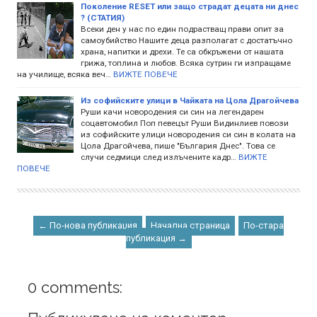
Поколение RESET или защо страдат децата ни днес
? (СТАТИЯ)
Всеки ден у нас по един подрастващ прави опит за
самоубийство Нашите деца разполагат с достатъчно
храна, напитки и дрехи. Те са обкръжени от нашата
грижа, топлина и любов. Всяка сутрин ги изпращаме
на училище, всяка веч…
ВИЖТЕ ПОВЕЧЕ
Из софийските улици в Чайката на Цола Драгойчева
Руши качи новородения си син на легендарен
соцавтомобил Поп певецът Руши Видинлиев повози
из софийските улици новородения си син в колата на
Цола Драгойчева, пише "България Днес". Това се
случи седмици след излъчените кадр…
ВИЖТЕ
ПОВЕЧЕ
← По-нова публикация
Начална страница
По-стара
публикация →
0 comments: