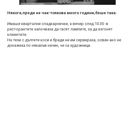
Някога,преди не чак-толкова много години,беше така:
Имаше квартални сладкарнички, а вечер след 10.30 в
ресторантите започваха да гасят лампите, за да изгонят
клиентите.
На тези с дългите коси и бради не им сервираха, освен ако не
докажеха по някакъв начин, че са художници.