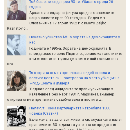
Той беше легенда през 90-те. Убиха го преди 26
години
Аркан е легендарна фигура сред югославските
националисти през 90-те години. Роден е в
Словения на 17 април 1952 г. с името Zeljko
Raznatoviс...
Показно убийство №1 в зората на демокрацията у
нас
Годината е 1995-а. Зората на демокрацията. В
пловдивското село Първенец се множат апетитите
към стоковото тържище, което е най-голямото в
Юж...
Тя открива огън в претъпкана съдебна зала и
постига целта си – застрелва на място убиецът на
7-годишната й дъщеря
Веднага след инцидента те прави уличаващо я
изявление През март 1981 г. Мариане Бахмайер
открива огън в претъпкана съдебна зала и постига ц...
Палачът: Тонка картечарката изтребила 1500
човека (Статия)
Една жена, за да спаси живота си, служи като палач
при немците. 30 години тя успешно се представя
като героиня от войната... На 11 яну...