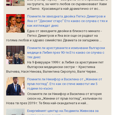
на групата, за чиято любов се съревновават Хави
и Панчо. Красавицата най-драматично от вс...
Помните ли звездната двойка Петко Димитров и
Яна от "Денсинг старс" Ето какво се случва с тях и
как изглеждат днес
Една от звездните двойки в близкото минало -
Петко Димитров и Яна все още се радват на
голяма любов и здраво семейство Двамата се загаджиха ...
Помните ли арестуваните и измъчвани български
медици в Либия през 90-те.Ето какво се случва с
тях днес
На 9 февруари 1999 г. в Либия са арестувани пет
български медицински сестри – Кристияна
Вълчева, Нася Ненова, Валентина Сиропуло, Валя Черве...
Помните ли Никифор и Василена от „Женени от
пръв поглед“. Ето как се стече животът им 5
години по-късно
Спомняте ли си Никифор и Василена от втория
сезон на „Женени от пръв поглед“, излъчван по
Нова тв през 2019 г. Те бяха най-скандалната и най...
Енергийният център на Людмила Живкова за