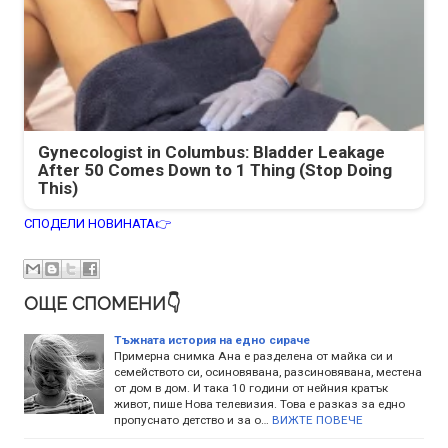
Gynecologist in Columbus: Bladder Leakage
After 50 Comes Down to 1 Thing (Stop Doing
This)
СПОДЕЛИ НОВИНАТА👉
ОЩЕ СПОМЕНИ👇
Тъжната история на едно сираче
Примерна снимка Ана e разделена от майка си и
семейството си, осиновявана, разсиновявана, местена
от дом в дом. И така 10 години от нейния кратък
живот, пише Нова телевизия. Toва е разказ за едно
пропуснато детство и за о…
ВИЖТЕ ПОВЕЧЕ