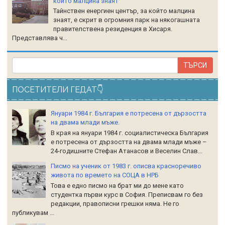
който малцина знаят
Тайнствен енергиен център, за който малцина
знаят, е скрит в огромния парк на някогашната
правителствена резиденция в Хисаря.
Представлява ч...
ПОСЕТИТЕЛИ ГЕДАТ👇
Януари 1984 г. България е потресена от дързостта
на двама млади мъже.
В края на януари 1984 г. социалистическа България
е потресена от дързостта на двама млади мъже –
24-годишните Стефан Атанасов и Веселин Слав...
Писмо на ученик от 1983 г. описва красноречиво
живота по времето на СОЦА в НРБ
Това е едно писмо на брат ми до мене като
студентка първи курс в София. Преписвам го без
редакции, правописни грешки няма. Не го
публикувам ...