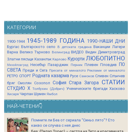
КАТЕГОРИИ
1945-1989 ГОДИНА
1990-НАШИ ДНИ
1900-1944
Бургас
Българското село
Ваканции Лагери
В детската градина
Варна
Велико Търново
ВИДЕО
Видин
Димитровград
Велинград
ЛЮБОПИТНО
Курорти
Златни пясъци
Казанлък
Карлово
ПО
Несебър
Пазарджик
Плевен
Пловдив
Перник
Михайловград
СВЕТА
Преди и Сега
Пресата от миналото
Реклами от миналото
Родната казарма
РЕТРО СПОРТ
Русе
Сливен
Слънчев
Самоков
СТАТИИ
София
Стара Загора
бряг
Смолян
Созопол
СТУДИО Х
Ученическите бригади
Хасково
Толбухин (Добрич)
Чирпан
Шумен
Хисаря
Ямбол
НАЙ-ЧЕТЕНИ👇
Помните ли Беа от сериала “Синьо лято”? Ето
какво се случва с нея днес
Беа: (Пилар Торес) – сестра на Тито и красавицата