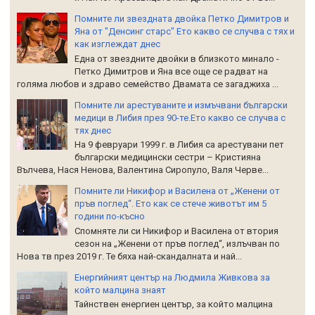
Помните ли звездната двойка Петко Димитров и
Яна от "Денсинг старс" Ето какво се случва с тях и
как изглеждат днес
Една от звездните двойки в близкото минало -
Петко Димитров и Яна все още се радват на
голяма любов и здраво семейство Двамата се загаджиха ...
Помните ли арестуваните и измъчвани български
медици в Либия през 90-те.Ето какво се случва с
тях днес
На 9 февруари 1999 г. в Либия са арестувани пет
български медицински сестри – Кристияна
Вълчева, Нася Ненова, Валентина Сиропуло, Валя Черве...
Помните ли Никифор и Василена от „Женени от
пръв поглед“. Ето как се стече животът им 5
години по-късно
Спомняте ли си Никифор и Василена от втория
сезон на „Женени от пръв поглед“, излъчван по
Нова тв през 2019 г. Те бяха най-скандалната и най...
Енергийният център на Людмила Живкова за
който малцина знаят
Тайнствен енергиен център, за който малцина