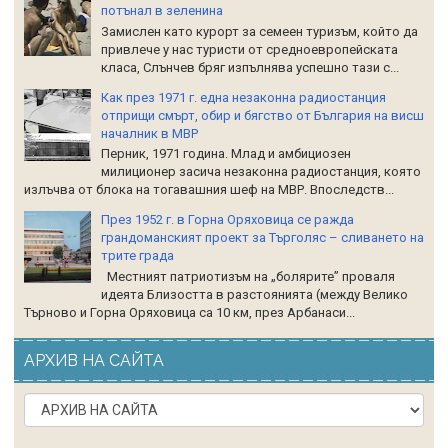
потънал в зеленина
Замислен като курорт за семеен туризъм, който да
привлече у нас туристи от средноевропейската
класа, Слънчев бряг изпълнява успешно тази с...
Как през 1971 г. една незаконна радиостанция
отприщи смърт, обир и бягство от България на висш
началник в МВР
Перник, 1971 година. Млад и амбициозен
милиционер засича незаконна радиостанция, която
излъчва от блока на тогавашния шеф на МВР. Впоследств...
През 1952 г. в Горна Оряховица се ражда
грандоманският проект за Търголяс – сливането на
трите града
Местният патриотизъм на „болярите” проваля
идеята Близостта в разстоянията (между Велико
Търново и Горна Оряховица са 10 км, през Арбанаси...
АРХИВ НА САЙТА