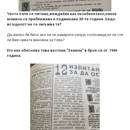
Често пъти се питаме,виждайки как незабелязано,някое
момиче се приближава и подминава 30-те години.Защо
всъщност не се омъжва тя?
Да,жалко би било ако не си намерите съпруг госпожице,но не сте
ли Вие самата виновна за това?
Ето как обяснява това вестник "Земляк" в броя си от 1946
година.