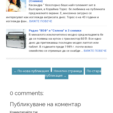
(Снимки)
Касандра “ безспорно беше най-големият хит в
България, а Корайма Торес бе любимка на публиката
пред малките екрани. Е, мнозина сигурно се
интересуват как изглежда актрисата днес. Торес е на 43 години и
изглежда фан…
ВИЖТЕ ПОВЕЧЕ
Радио "ВЕФ" и "Селена" в 3 снимки
В миналото изключително модно сред младежта бе
да се появиш на купон с транзистор ВЕФ. Все едно
днес да притежаваш последен модел лаптоп или
таблет. В годините преди 1989 г. почти всяко
семейство се стремеше да се снабди …
ВИЖТЕ ПОВЕЧЕ
← По-нова публикация
Начална страница
По-стара
публикация →
0 comments:
Публикуване на коментар
Коментирайте тук