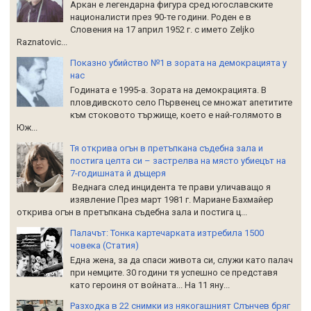
Аркан е легендарна фигура сред югославските
националисти през 90-те години. Роден е в
Словения на 17 април 1952 г. с името Zeljko
Raznatoviс...
Показно убийство №1 в зората на демокрацията у
нас
Годината е 1995-а. Зората на демокрацията. В
пловдивското село Първенец се множат апетитите
към стоковото тържище, което е най-голямото в
Юж...
Тя открива огън в претъпкана съдебна зала и
постига целта си – застрелва на място убиецът на
7-годишната й дъщеря
Веднага след инцидента те прави уличаващо я
изявление През март 1981 г. Мариане Бахмайер
открива огън в претъпкана съдебна зала и постига ц...
Палачът: Тонка картечарката изтребила 1500
човека (Статия)
Една жена, за да спаси живота си, служи като палач
при немците. 30 години тя успешно се представя
като героиня от войната... На 11 яну...
Разходка в 22 снимки из някогашният Слънчев бряг