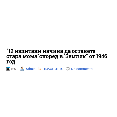
"12 изпитани начина да останете
стара мома"според в."Земляк" от 1946
год
8:53
Admin
ЛЮБОПИТНО
No comments