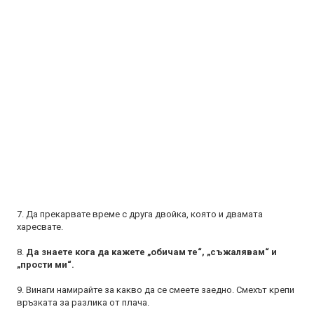
7. Да прекарвате време с друга двойка, която и двамата
харесвате.
8.
Да знаете кога да кажете „обичам те“, „съжалявам“ и
„прости ми“.
9. Винаги намирайте за какво да се смеете заедно. Смехът крепи
връзката за разлика от плача.