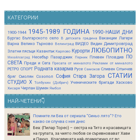
КАТЕГОРИИ
1945-1989 ГОДИНА
1990-НАШИ ДНИ
1900-1944
Бургас
Българското село
Ваканции Лагери
В детската градина
Варна
Велико Търново
ВИДЕО
Видин
Димитровград
Велинград
ЛЮБОПИТНО
Курорти
Златни пясъци
Казанлък
Карлово
ПО
Несебър
Пазарджик
Плевен
Пловдив
Перник
Михайловград
СВЕТА
Преди и Сега
Пресата от миналото
Реклами от миналото
Родната казарма
РЕТРО СПОРТ
Русе
Сливен
Слънчев
Самоков
СТАТИИ
София
Стара Загора
бряг
Смолян
Созопол
СТУДИО Х
Ученическите бригади
Хасково
Толбухин (Добрич)
Чирпан
Шумен
Хисаря
Ямбол
НАЙ-ЧЕТЕНИ👇
Помните ли Беа от сериала “Синьо лято”? Ето
какво се случва с нея днес
Беа: (Пилар Торес) – сестра на Тито и красавицата
на групата, за чиято любов се съревновават Хави
и Панчо. Красавицата най-драматично от вс...