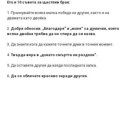
Ето и 10 съвета за щастлив брак:
1. Празнувайте всяка малка победа на другия, както и на
двамата като двойка
2.
Добри обноски. „Благодаря“ и „моля“ са думички, които
всяка двойка трябва да не спира да си казва.
3. Да знаете кога да кажете точните думи в точния момент.
4.
Твърда вяра в „докато смъртта ни раздели“.
5. Да оставяте другия да изяде последната хапка.
6.
Да се обличате красиво заради другия.