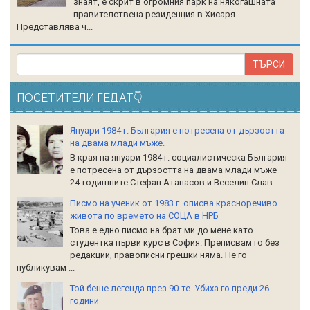
знаят, е скрит в огромния парк на някогашната
правителствена резиденция в Хисаря.
Представлява ч...
ПОСЕТИТЕЛИ ГЕДАТ👇
Януари 1984 г. България е потресена от дързостта
на двама млади мъже.
В края на януари 1984 г. социалистическа България
е потресена от дързостта на двама млади мъже –
24-годишните Стефан Атанасов и Веселин Слав...
Писмо на ученик от 1983 г. описва красноречиво
живота по времето на СОЦА в НРБ
Това е едно писмо на брат ми до мене като
студентка първи курс в София. Преписвам го без
редакции, правописни грешки няма. Не го
публикувам ...
Той беше легенда през 90-те. Убиха го преди 26
години