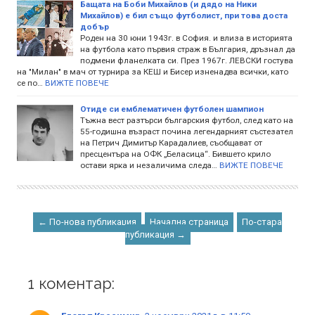
Бащата на Боби Михайлов (и дядо на Ники
Михайлов) е бил също футболист, при това доста
добър
Роден на 30 юни 1943г. в София. и влиза в историята
на футбола като първия страж в България, дръзнал да
подмени фланелката си. През 1967г. ЛЕВСКИ гостува
на "Милан" в мач от турнира за КЕШ и Бисер изненадва всички, като
се по…
ВИЖТЕ ПОВЕЧЕ
Отиде си емблематичен футболен шампион
Тъжна вест разтърси българския футбол, след като на
55-годишна възраст почина легендарният състезател
на Петрич Димитър Карадалиев, съобщават от
пресцентъра на ОФК „Беласица“. Бившето крило
остави ярка и незаличима следа…
ВИЖТЕ ПОВЕЧЕ
← По-нова публикация
Начална страница
По-стара
публикация →
1 коментар: