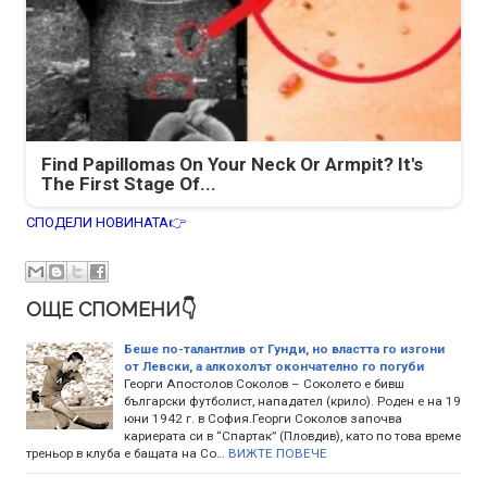
Find Papillomas On Your Neck Or Armpit? It's
The First Stage Of...
СПОДЕЛИ НОВИНАТА👉
ОЩЕ СПОМЕНИ👇
Беше по-талантлив от Гунди, но властта го изгони
от Левски, а алкохолът окончателно го погуби
Георги Апостолов Соколов – Соколето е бивш
български футболист, нападател (крило). Роден е на 19
юни 1942 г. в София.Георги Соколов започва
кариерата си в “Спартак” (Пловдив), като по това време
треньор в клуба е бащата на Со…
ВИЖТЕ ПОВЕЧЕ