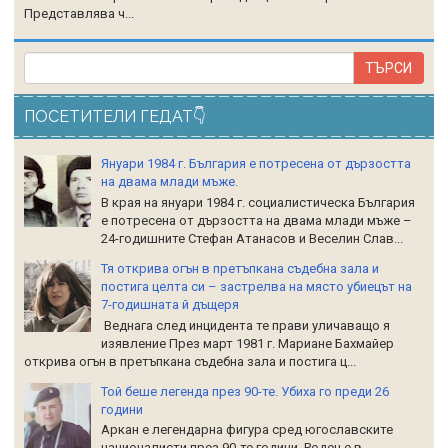
Представлява ч...
ПОСЕТИТЕЛИ ГЕДАТ👇
Януари 1984 г. България е потресена от дързостта
на двама млади мъже.
В края на януари 1984 г. социалистическа България
е потресена от дързостта на двама млади мъже –
24-годишните Стефан Атанасов и Веселин Слав...
Тя открива огън в претъпкана съдебна зала и
постига целта си – застрелва на място убиецът на
7-годишната й дъщеря
Веднага след инцидента те прави уличаващо я
изявление През март 1981 г. Мариане Бахмайер
открива огън в претъпкана съдебна зала и постига ц...
Той беше легенда през 90-те. Убиха го преди 26
години
Аркан е легендарна фигура сред югославските
националисти през 90-те години. Роден е в