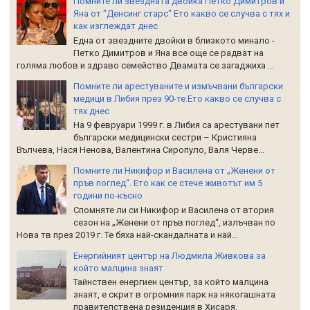
Помните ли звездната двойка Петко Димитров и
Яна от "Денсинг старс" Ето какво се случва с тях и
как изглеждат днес
Една от звездните двойки в близкото минало -
Петко Димитров и Яна все още се радват на
голяма любов и здраво семейство Двамата се загаджиха ...
Помните ли арестуваните и измъчвани български
медици в Либия през 90-те.Ето какво се случва с
тях днес
На 9 февруари 1999 г. в Либия са арестувани пет
български медицински сестри – Кристияна
Вълчева, Нася Ненова, Валентина Сиропуло, Валя Черве...
Помните ли Никифор и Василена от „Женени от
пръв поглед“. Ето как се стече животът им 5
години по-късно
Спомняте ли си Никифор и Василена от втория
сезон на „Женени от пръв поглед“, излъчван по
Нова тв през 2019 г. Те бяха най-скандалната и най...
Енергийният център на Людмила Живкова за
който малцина знаят
Тайнствен енергиен център, за който малцина
знаят, е скрит в огромния парк на някогашната
правителствена резиденция в Хисаря.