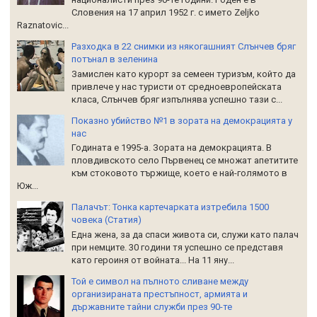
Словения на 17 април 1952 г. с името Zeljko
Raznatoviс...
Разходка в 22 снимки из някогашният Слънчев бряг
потънал в зеленина
Замислен като курорт за семеен туризъм, който да
привлече у нас туристи от средноевропейската
класа, Слънчев бряг изпълнява успешно тази с...
Показно убийство №1 в зората на демокрацията у
нас
Годината е 1995-а. Зората на демокрацията. В
пловдивското село Първенец се множат апетитите
към стоковото тържище, което е най-голямото в
Юж...
Палачът: Тонка картечарката изтребила 1500
човека (Статия)
Една жена, за да спаси живота си, служи като палач
при немците. 30 години тя успешно се представя
като героиня от войната... На 11 яну...
Той е символ на пълното сливане между
организираната престъпност, армията и
държавните тайни служби през 90-те