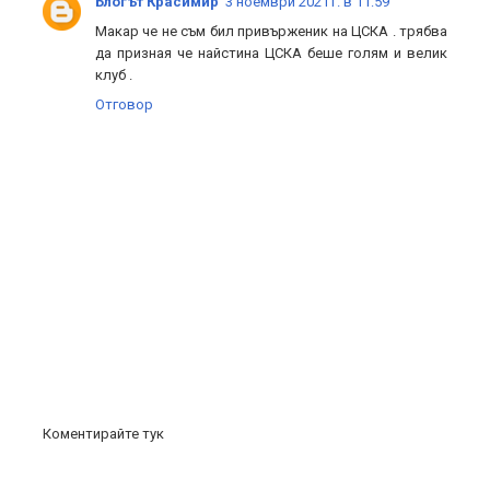
Блогът Красимир
3 ноември 2021 г. в 11:59
Макар че не съм бил привърженик на ЦСКА . трябва
да призная че найстина ЦСКА беше голям и велик
клуб .
Отговор
Коментирайте тук