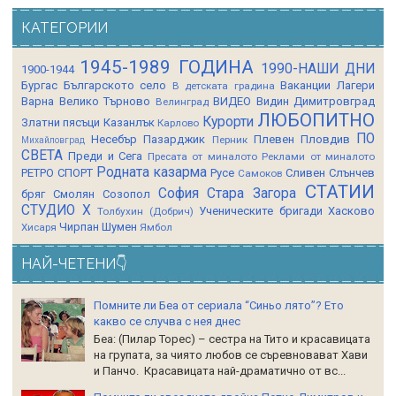
КАТЕГОРИИ
1945-1989 ГОДИНА
1990-НАШИ ДНИ
1900-1944
Бургас
Българското село
Ваканции Лагери
В детската градина
Варна
Велико Търново
ВИДЕО
Видин
Димитровград
Велинград
ЛЮБОПИТНО
Курорти
Златни пясъци
Казанлък
Карлово
ПО
Несебър
Пазарджик
Плевен
Пловдив
Перник
Михайловград
СВЕТА
Преди и Сега
Пресата от миналото
Реклами от миналото
Родната казарма
РЕТРО СПОРТ
Русе
Сливен
Слънчев
Самоков
СТАТИИ
София
Стара Загора
бряг
Смолян
Созопол
СТУДИО Х
Ученическите бригади
Хасково
Толбухин (Добрич)
Чирпан
Шумен
Хисаря
Ямбол
НАЙ-ЧЕТЕНИ👇
Помните ли Беа от сериала “Синьо лято”? Ето
какво се случва с нея днес
Беа: (Пилар Торес) – сестра на Тито и красавицата
на групата, за чиято любов се съревновават Хави
и Панчо. Красавицата най-драматично от вс...