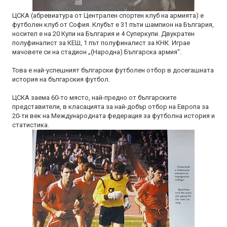
ЦСКА (абревиатура от Централен спортен клуб на армията) е
футболен клуб от София. Клубът е 31 пъти шампион на България,
носител е на 20 Купи на България и 4 Суперкупи. Двукратен
полуфиналист за КЕШ, 1 път полуфиналист за КНК. Играе
мачовете си на стадион „(Народна) Българска армия“.
Това е най-успешният български футболен отбор в досегашната
история на българския футбол.
ЦСКА заема 60-то място, най-предно от българските
представители, в класацията за най-добър отбор на Европа за
20-ти век на Международната федерация за футболна история и
статистика.