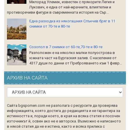
Милорад Улемек, известен с прякорите Легия и
Лукович, е една от най-мрачните, влиятелни и
противоречиви фигури в съвременната история на Сър...
Една разходка из някогашния Слънчев бряг в 11
снимки от 70-те и 80-те
Созопол в 7 снимки от 60-те,70-те и 80-те
Разположен е на няколко малки полуострова в
южната част на Бургаския залив. С население от
4317 души по данни от Преброяването към 1 февр...
АРХИВ НА САЙТА
Сайта bgspomen.com не разполага с ресурсите да проверява
информацията, която достига до редакцията и не гарантира за
истинността и, поради което, в края на всяка статия е посочен
източникът й, освен ако не е авторска. Възможно е написаното
в някой статия да не е истина, както и всяка прилика с