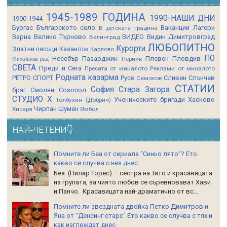
1945-1989 ГОДИНА
1990-НАШИ ДНИ
1900-1944
Бургас
Българското село
Ваканции Лагери
В детската градина
Варна
Велико Търново
ВИДЕО
Видин
Димитровград
Велинград
ЛЮБОПИТНО
Курорти
Златни пясъци
Казанлък
Карлово
ПО
Несебър
Пазарджик
Плевен
Пловдив
Перник
Михайловград
СВЕТА
Преди и Сега
Пресата от миналото
Реклами от миналото
Родната казарма
РЕТРО СПОРТ
Русе
Сливен
Слънчев
Самоков
СТАТИИ
София
Стара Загора
бряг
Смолян
Созопол
СТУДИО Х
Ученическите бригади
Хасково
Толбухин (Добрич)
Чирпан
Шумен
Хисаря
Ямбол
НАЙ-ЧЕТЕНИ👇
Помните ли Беа от сериала “Синьо лято”? Ето
какво се случва с нея днес
Беа: (Пилар Торес) – сестра на Тито и красавицата
на групата, за чиято любов се съревновават Хави
и Панчо. Красавицата най-драматично от вс...
Помните ли звездната двойка Петко Димитров и
Яна от "Денсинг старс" Ето какво се случва с тях и
как изглеждат днес