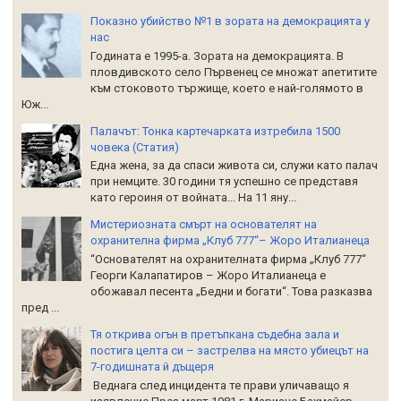
Показно убийство №1 в зората на демокрацията у
нас
Годината е 1995-а. Зората на демокрацията. В
пловдивското село Първенец се множат апетитите
към стоковото тържище, което е най-голямото в
Юж...
Палачът: Тонка картечарката изтребила 1500
човека (Статия)
Една жена, за да спаси живота си, служи като палач
при немците. 30 години тя успешно се представя
като героиня от войната... На 11 яну...
Мистериозната смърт на основателят на
охранителна фирма „Клуб 777“– Жоро Италианеца
“Основателят на охранителната фирма „Клуб 777“
Георги Калапатиров – Жоро Италианеца е
обожавал песента „Бедни и богати“. Това разказва
пред ...
Тя открива огън в претъпкана съдебна зала и
постига целта си – застрелва на място убиецът на
7-годишната й дъщеря
Веднага след инцидента те прави уличаващо я