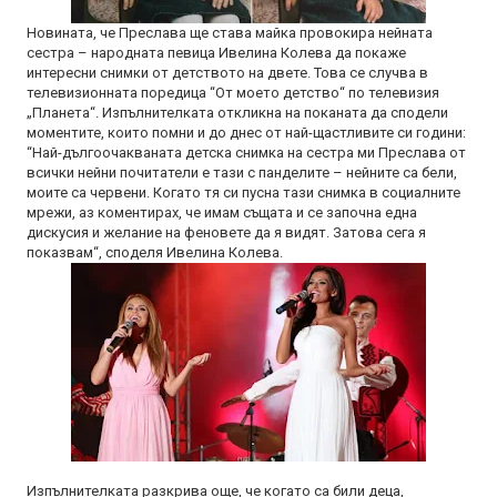
Новината, че Преслава ще става майка провокира нейната
сестра – народната певица Ивелина Колева да покаже
интересни снимки от детството на двете. Това се случва в
телевизионната поредица “От моето детство“ по телевизия
„Планета“. Изпълнителката откликна на поканата да сподели
моментите, които помни и до днес от най-щастливите си години:
“Най-дългоочакваната детска снимка на сестра ми Преслава от
всички нейни почитатели е тази с панделите – нейните са бели,
моите са червени. Когато тя си пусна тази снимка в социалните
мрежи, аз коментирах, че имам същата и се започна една
дискусия и желание на феновете да я видят. Затова сега я
показвам“, споделя Ивелина Колева.
Изпълнителката разкрива още, че когато са били деца,