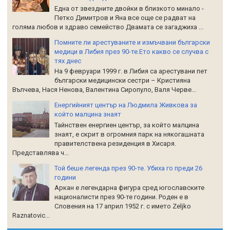
Една от звездните двойки в близкото минало -
Петко Димитров и Яна все още се радват на
голяма любов и здраво семейство Двамата се загаджиха ...
Помните ли арестуваните и измъчвани български
медици в Либия през 90-те.Ето какво се случва с
тях днес
На 9 февруари 1999 г. в Либия са арестувани пет
български медицински сестри – Кристияна
Вълчева, Нася Ненова, Валентина Сиропуло, Валя Черве...
Енергийният център на Людмила Живкова за
който малцина знаят
Тайнствен енергиен център, за който малцина
знаят, е скрит в огромния парк на някогашната
правителствена резиденция в Хисаря.
Представлява ч...
Той беше легенда през 90-те. Убиха го преди 26
години
Аркан е легендарна фигура сред югославските
националисти през 90-те години. Роден е в
Словения на 17 април 1952 г. с името Zeljko
Raznatoviс...