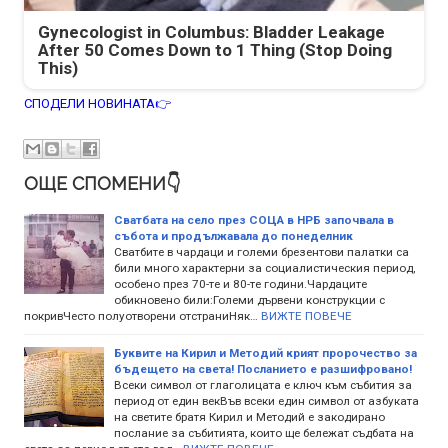
Gynecologist in Columbus: Bladder Leakage
After 50 Comes Down to 1 Thing (Stop Doing
This)
СПОДЕЛИ НОВИНАТА👉
ОЩЕ СПОМЕНИ👇
Сватбата на село през СОЦА в НРБ започвала в
събота и продължавала до понеделник
Сватбите в чардаци и големи брезентови палатки са
били много характерни за социалистическия период,
особено през 70-те и 80-те години.Чардаците
обикновено били:Големи дървени конструкции с
покривЧесто полуотворени отстраниНяк…
ВИЖТЕ ПОВЕЧЕ
Буквите на Кирил и Методий крият пророчество за
бъдещето на света! Посланието е разшифровано!
Всеки символ от глаголицата е ключ към събития за
период от един векВъв всеки един символ от азбуката
на светите братя Кирил и Методий е закодирано
послание за събитията, които ще бележат съдбата на