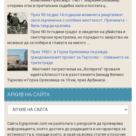
изявление През март 1981 г. Мариане Бахмайер
открива огън в претъпкана съдебна зала и постига ц...
През 90-те,две 14-годишни момичета умъртвяват
своя съученичка с особена жестокост. Причината –
била твърде красива
През 90-те години градът е свидетел на убийства и
гангстерски престрелки, но поредното зверство не
можеше да се побере в главата на никого. ...
През 1952 г. в Горна Оряховица се ражда
грандоманският проект за Търголяс – сливането на
трите града
Местният патриотизъм на „болярите” проваля
идеята Близостта в разстоянията (между Велико
Търново и Горна Оряховица са 10 км, през Арбанаси...
АРХИВ НА САЙТА
Сайта bgspomen.com не разполага с ресурсите да проверява
информацията, която достига до редакцията и не гарантира за
истинността и, поради което, в края на всяка статия е посочен