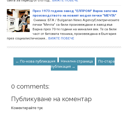
света за период от сто год…
ВИЖТЕ ПОВЕЧЕ
През 1973 година завод "ЕЛПРОМ" Варна започва
производството на новият модел печки "МЕЧТА"
Снимка: БТА / Bulgarian News AgencyЕлектрическите
печки "Мечта" са били произвеждани в завод във
Варна през 70-те години на миналия век. Те са били
част от битовата техника, произвеждана в България
през социалистическия…
ВИЖТЕ ПОВЕЧЕ
← По-нова публикация
Начална страница
По-стара
публикация →
0 comments:
Публикуване на коментар
Коментирайте тук