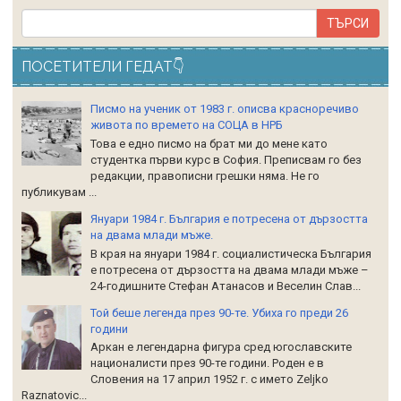
ПОСЕТИТЕЛИ ГЕДАТ👇
Писмо на ученик от 1983 г. описва красноречиво
живота по времето на СОЦА в НРБ
Това е едно писмо на брат ми до мене като
студентка първи курс в София. Преписвам го без
редакции, правописни грешки няма. Не го
публикувам ...
Януари 1984 г. България е потресена от дързостта
на двама млади мъже.
В края на януари 1984 г. социалистическа България
е потресена от дързостта на двама млади мъже –
24-годишните Стефан Атанасов и Веселин Слав...
Той беше легенда през 90-те. Убиха го преди 26
години
Аркан е легендарна фигура сред югославските
националисти през 90-те години. Роден е в
Словения на 17 април 1952 г. с името Zeljko
Raznatoviс...