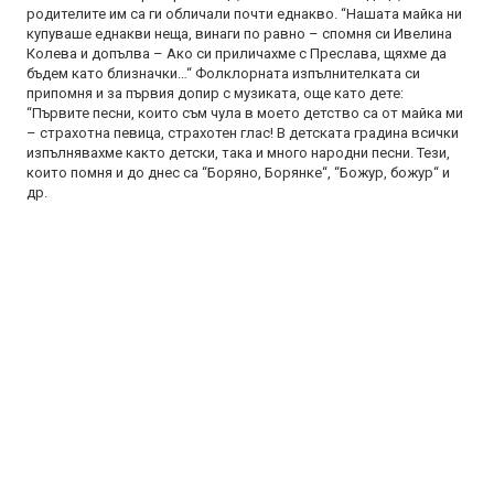
родителите им са ги обличали почти еднакво. “Нашата майка ни
купуваше еднакви неща, винаги по равно – спомня си Ивелина
Колева и допълва – Ако си приличахме с Преслава, щяхме да
бъдем като близначки…“ Фолклорната изпълнителката си
припомня и за първия допир с музиката, още като дете:
“Първите песни, които съм чула в моето детство са от майка ми
– страхотна певица, страхотен глас! В детската градина всички
изпълнявахме както детски, така и много народни песни. Тези,
които помня и до днес са “Боряно, Борянке“, “Божур, божур“ и
др.