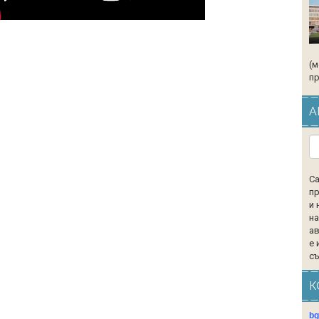
(м
пр
А
Са
пр
и 
на
ав
е 
съ
К
b