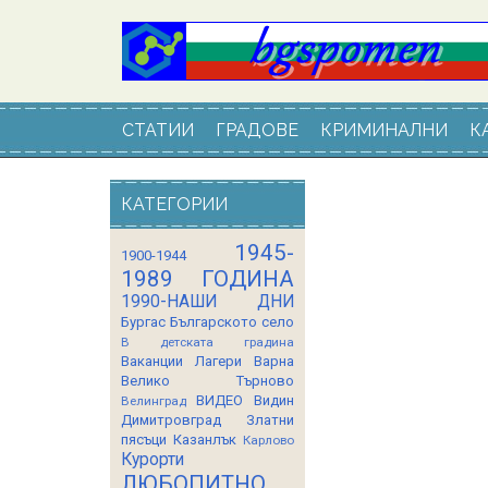
СТАТИИ
ГРАДОВЕ
КРИМИНАЛНИ
К
КАТЕГОРИИ
1945-
1900-1944
1989 ГОДИНА
1990-НАШИ ДНИ
Бургас
Българското село
В детската градина
Ваканции Лагери
Варна
Велико Търново
ВИДЕО
Видин
Велинград
Димитровград
Златни
пясъци
Казанлък
Карлово
Курорти
ЛЮБОПИТНО