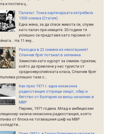
ла и постига ц...
Палачът: Тонка картечарката изтребила
1500 човека (Статия)
Една жена, за да спаси живота си, служи
като палач при немците. 30 години тя
успешно се представя като героиня от
йната... На 11 яну...
Разходка в 22 снимки из някогашният
Слънчев бряг потънал в зеленина
Замислен като курорт за семеен туризъм,
който да привлече у нас туристи от
средноевропейската класа, Слънчев бряг
пълнява успешно тази с...
Как през 1971 г. една незаконна
радиостанция отприщи смърт, обир и
бягство от България на висш началник в
МВР
Перник, 1971 година. Млад и амбициозен
лиционер засича незаконна радиостанция, която
лъчва от блока на тогавашния шеф на МВР.
оследств...
През 1952 г. в Горна Оряховица се ражда