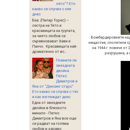
лято”? Ето
какво се случва с нея
днес
Беа: (Пилар Торес) –
сестра на Тито и
красавицата на групата,
за чиято любов се
Бомбардировките над
съревновават Хави и
нещастия, сполетели гр
Панчо. Красавицата най-
на 1944 г. повече от
драматично от вс...
разрушена, а 
Помните ли
звездната
двойка
Петко
Димитров и
Яна от "Денсинг старс"
Ето какво се случва с тях
и как изглеждат днес
Една от звездните
двойки в близкото
минало - Петко
Димитров и Яна все още
се радват на голяма
любов и здраво