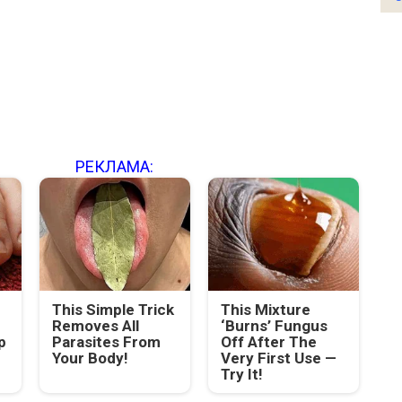
РЕКЛАМА:
This Simple Trick
This Mixture
Removes All
‘Burns’ Fungus
p
Parasites From
Off After The
Your Body!
Very First Use —
Try It!