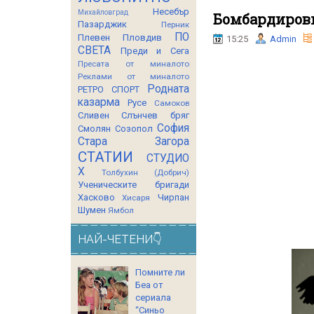
Несебър
Михайловград
Бомбардировк
Пазарджик
Перник
ПО
Плевен
Пловдив
15:25
Admin
СВЕТА
Преди и Сега
Пресата от миналото
Реклами от миналото
Родната
РЕТРО СПОРТ
казарма
Русе
Самоков
Сливен
Слънчев бряг
София
Смолян
Созопол
Стара Загора
СТАТИИ
СТУДИО
Х
Толбухин (Добрич)
Ученическите бригади
Хасково
Чирпан
Хисаря
Шумен
Ямбол
НАЙ-ЧЕТЕНИ👇
Помните ли
Беа от
сериала
“Синьо