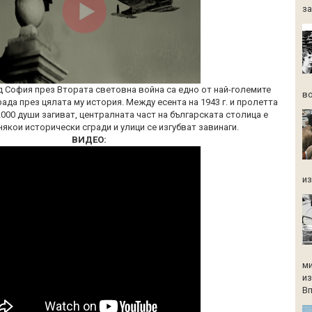
за
 София през Втората световна война са едно от най-големите
во
ада през цялата му история. Между есента на 1943 г. и пролетта
 2000 души загиват, централната част на българската столица е
някои исторически сгради и улици се изгубват завинаги.
ВИДЕО:
из
ми
из
Вп