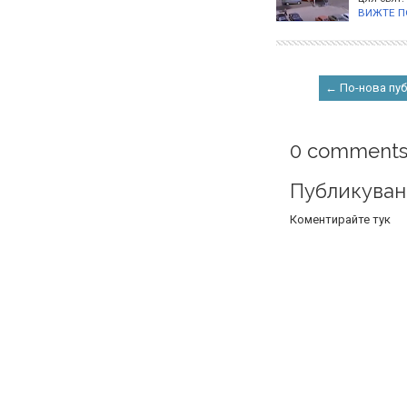
ВИЖТЕ П
← По-нова пу
0 comments
Публикуван
Коментирайте тук