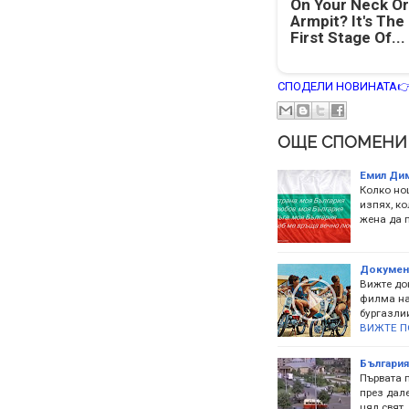
On Your Neck Or
Armpit? It's The
First Stage Of...
СПОДЕЛИ НОВИНАТА
ОЩЕ СПОМЕНИ
Емил Дим
Колко нощ
изпях, ко
жена да п
Документ
Вижте до
филма на
бургазли
ВИЖТЕ П
България
Първата 
през дале
цял свят