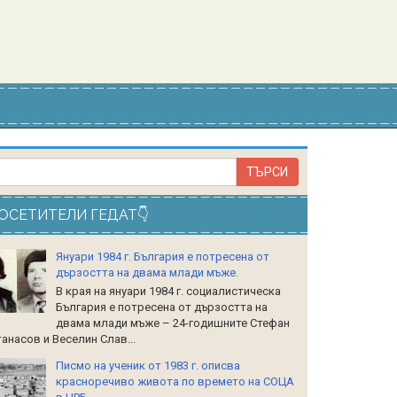
ОСЕТИТЕЛИ ГЕДАТ👇
Януари 1984 г. България е потресена от
дързостта на двама млади мъже.
В края на януари 1984 г. социалистическа
България е потресена от дързостта на
двама млади мъже – 24-годишните Стефан
анасов и Веселин Слав...
Писмо на ученик от 1983 г. описва
красноречиво живота по времето на СОЦА