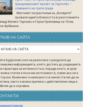
грандоманският проект за Търголяс –
сливането на трите града
Местният патриотизъм на „болярите”
проваля идеята Близостта в разстоянията
ежду Велико Търново и Горна Оряховица са 10 км,
ез Арбанаси...
РХИВ НА САЙТА
йта bgspomen.com не разполага с ресурсите да
оверява информацията, която достига до редакцията
не гарантира за истинността и, поради което, в края
 всяка статия е посочен източникът й, освен ако не е
торска. Възможно е написаното в някой статия да не
истина, както и всяка прилика с действителни лица и
бития да е случайна.
ОНТАКТИ:
gspomen@abv.bg