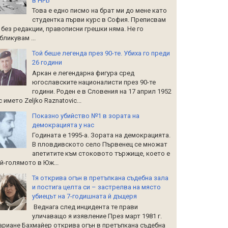
в НРБ
Това е едно писмо на брат ми до мене като
студентка първи курс в София. Преписвам
 без редакции, правописни грешки няма. Не го
бликувам ...
Той беше легенда през 90-те. Убиха го преди
26 години
Аркан е легендарна фигура сред
югославските националисти през 90-те
години. Роден е в Словения на 17 април 1952
 с името Zeljko Raznatoviс...
Показно убийство №1 в зората на
демокрацията у нас
Годината е 1995-а. Зората на демокрацията.
В пловдивското село Първенец се множат
апетитите към стоковото тържище, което е
й-голямото в Юж...
Тя открива огън в претъпкана съдебна зала
и постига целта си – застрелва на място
убиецът на 7-годишната й дъщеря
Веднага след инцидента те прави
уличаващо я изявление През март 1981 г.
риане Бахмайер открива огън в претъпкана съдебна