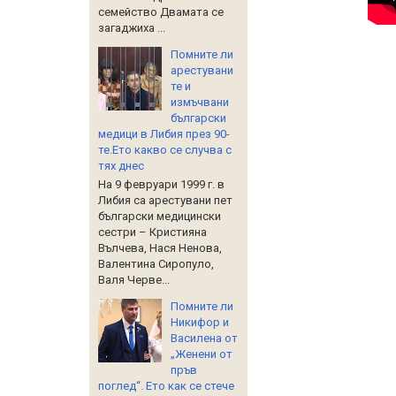
семейство Двамата се
загаджиха ...
Помните ли
арестувани
те и
измъчвани
български
медици в Либия през 90-
те.Ето какво се случва с
тях днес
На 9 февруари 1999 г. в
Либия са арестувани пет
български медицински
сестри – Кристияна
Вълчева, Нася Ненова,
Валентина Сиропуло,
Валя Черве...
Помните ли
Никифор и
Василена от
„Женени от
пръв
поглед“. Ето как се стече