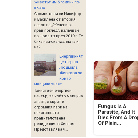
животът им 5 години по-
късно
Спомняте ли си Никифор
и Василена от втория
сезон на „Женени от
пръв поглед“, излъчван
по Нова тв през 2019 г. Те
бяха най-скандалната и
най...
Енергийният
център на
Людмила
Живкова за
който
малцина знаят
Тайнствен енергиен
център, за който малцина
знаят, е скрит в
Fungus Is A
огромния парк на
Parasite, And It
някогашната
Dies From A Dro
правителствена
Of Plain...
резиденция в Хисаря.
Представлява ч...