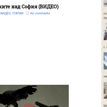
ите над София (ВИДЕО)
ВИДЕО
,
СТАТИИ
No comments
го
пу
г.
на
Ма