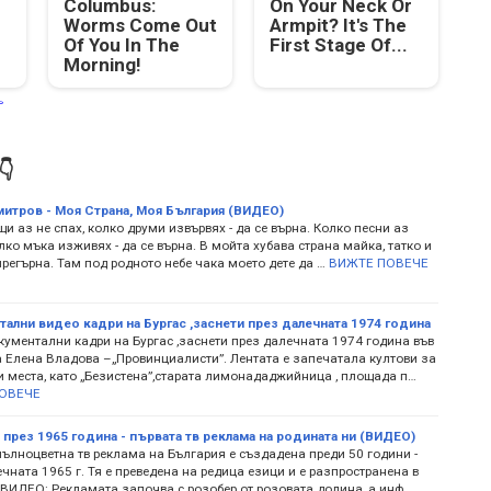
Columbus:
On Your Neck Or
Worms Come Out
Armpit? It's The
Of You In The
First Stage Of...
Morning!


итров - Моя Страна, Моя България (ВИДЕО)
и аз не спах, колко друми извървях - да се върна. Колко песни аз
лко мъка изживях - да се върна. В мойта хубава страна майка, татко и
регърна. Там под родното небе чака моето дете да …
ВИЖТЕ ПОВЕЧЕ
ални видео кадри на Бургас ,заснети през далечната 1974 година
кументални кадри на Бургас ,заснети през далечната 1974 година във
 Елена Владова –„Провинциалисти”. Лентата е запечатала култови за
и места, като „Безистена”,старата лимонададжийница , площада п…
ОВЕЧЕ
 през 1965 година - първата тв реклама на родината ни (ВИДЕО)
пълноцветна тв реклама на България е създадена преди 50 години -
чната 1965 г. Тя е преведена на редица езици и е разпространена в
. ВИДЕО: Рекламата започва с розобер от розовата долина, а инф…