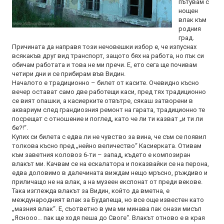
пътувам с
нощен
влак към
родния
град.
Причината да направя този нечовешки избор е, че изпуснах
всякакъв друг вид транспорт, защото бях на работа, но пък си
обичам работата и това не ми пречи. Е, ето сега ще почивам
четири дни и се прибирам във Видин.
Началото е традиционно – билет от касите. Очевидно късно
вечер остават само две работещи каси, пред тях традиционно
се вият опашки, а касиерките отвътре, сякаш затворени в
аквариум след грандиозния ремонт на гарата, традиционно те
посрещат с отношение и поглед, като че ли ти казват „и ти ли
бе?!“.
Купих си билета с едва ли не чувство за вина, че съм се появил
толкова късно пред „нейно величество“ Касиерката. Отивам
към заветния коловоз 6-ти – запад, където е композиран
влакът ми. Качвам се на ескалатора и показвайки се на перона,
едва доловимо в далечината виждам нещо мръсно, ръждиво и
приличащо не на влак, а на музеен експонат от преди векове.
Така изглежда влакът за Видин, който да вметна, е
международният влак за Будапеща, но все още известен като
„мазния влак“. Е, съответно в ума ми минава пак онази мисъл
„Яснооо… пак ще ходя пеша до Своге“. Влакът отново е в края