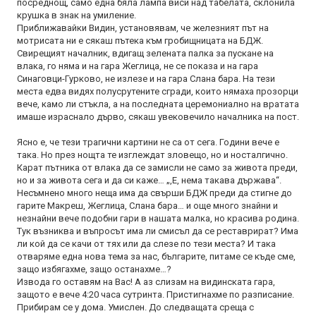
посреднощ, само една бяла лампа виси над табелата, склонила
крушка в знак на умиление.
Приближавайки Видин, установявам, че железният път на
мотрисата ни е сякаш пътека към гробищницата на БДЖ.
Свирещият началник, вдигащ зелената палка за пускане на
влака, го няма и на гара Жеглица, не се показа и на гара
Синаговци-Гурково, не излезе и на гара Слана бара. На тези
места едва видях полусрутените сгради, които нямаха прозорци
вече, камо ли стъкла, а на последната церемониално на вратата
имаше израснало дърво, сякаш увековечило началника на пост.
Ясно е, че тези трагични картини не са от сега. Години вече е
така. Но през нощта те изглеждат зловещо, но и носталгично.
Карат пътника от влака да се замисли не само за живота преди,
но и за живота сега и да си каже… „,Е, нема такава държава“.
Несъмнено много неща има да свърши БДЖ преди да стигне до
гарите Макреш, Жеглица, Слана бара… и още много знайни и
незнайни вече подобни гари в нашата малка, но красива родина.
Тук възниква и въпросът има ли смисъл да се реставрират? Има
ли кой да се качи от тях или да слезе по тези места? И така
отваряме една нова тема за нас, българите, питаме се къде сме,
защо избягахме, защо останахме…?
Извода го оставям на Вас! А аз слизам на видинската гара,
защото е вече 4:20 часа сутринта. Пристигнахме по разписание.
Прибирам се у дома. Умислен. До следващата среща с