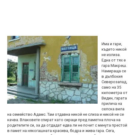
Има и гари,
където никой
не излиза.
Една от тях е
гара Макреш.
Намираща се
в дълбокия
Северозапад,
само на 35
километра от
Видин, гарата
прилича на
селска вила
на семейство Адамс. Там отдавна никой не слиза и никой не се
качва. Влаковете спират като сираци пред паметна плоча на
родителите си, за да отдадат едва ли не почит с минута престой
в памет на някогашната красива, бодра и жива гара. Сега,