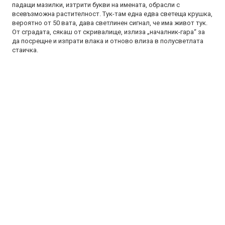
падащи мазилки, изтрити букви на имената, обрасли с
всевъзможна растителност. Тук-там една едва светеща крушка,
вероятно от 50 вата, дава светлинен сигнал, че има живот тук.
От сградата, сякаш от скривалище, излиза „началник-гара“ за
да посрещне и изпрати влака и отново влиза в полусветлата
стаичка.