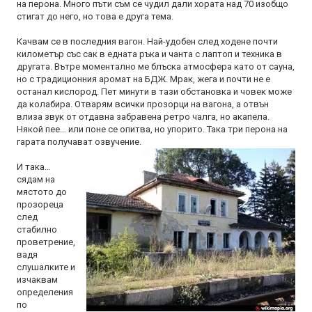
на перона. Много пъти съм се чудил дали хората над 70 изобщо
стигат до него, но това е друга тема.
Качвам се в последния вагон. Най-удобен след ходене почти
километър със сак в едната ръка и чанта с лаптоп и техника в
другата. Вътре моментално ме блъска атмосфера като от сауна,
но с традиционния аромат на БДЖ. Мрак, жега и почти не е
останал кислород. Пет минути в тази обстановка и човек може
да колабира. Отварям всички прозорци на вагона, а отвън
влиза звук от отдавна забравена ретро чалга, но акапела.
Някой пее… или поне се опитва, но упорито. Така три перона на
гарата получават озвучение.
И така…
сядам на
мястото до
прозореца
след
стабилно
проветрение,
вадя
слушалките и
изчаквам
определения
по