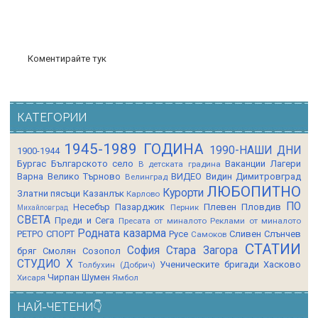
Коментирайте тук
КАТЕГОРИИ
1945-1989 ГОДИНА
1990-НАШИ ДНИ
1900-1944
Бургас
Българското село
Ваканции Лагери
В детската градина
Варна
Велико Търново
ВИДЕО
Видин
Димитровград
Велинград
ЛЮБОПИТНО
Курорти
Златни пясъци
Казанлък
Карлово
ПО
Несебър
Пазарджик
Плевен
Пловдив
Перник
Михайловград
СВЕТА
Преди и Сега
Пресата от миналото
Реклами от миналото
Родната казарма
РЕТРО СПОРТ
Русе
Сливен
Слънчев
Самоков
СТАТИИ
София
Стара Загора
бряг
Смолян
Созопол
СТУДИО Х
Ученическите бригади
Хасково
Толбухин (Добрич)
Чирпан
Шумен
Хисаря
Ямбол
НАЙ-ЧЕТЕНИ👇