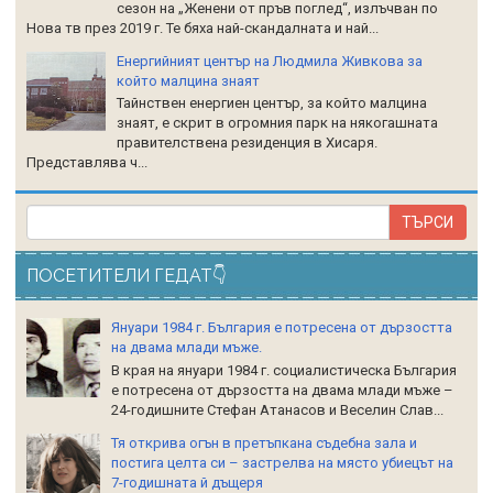
сезон на „Женени от пръв поглед“, излъчван по
Нова тв през 2019 г. Те бяха най-скандалната и най...
Енергийният център на Людмила Живкова за
който малцина знаят
Тайнствен енергиен център, за който малцина
знаят, е скрит в огромния парк на някогашната
правителствена резиденция в Хисаря.
Представлява ч...
ПОСЕТИТЕЛИ ГЕДАТ👇
Януари 1984 г. България е потресена от дързостта
на двама млади мъже.
В края на януари 1984 г. социалистическа България
е потресена от дързостта на двама млади мъже –
24-годишните Стефан Атанасов и Веселин Слав...
Тя открива огън в претъпкана съдебна зала и
постига целта си – застрелва на място убиецът на
7-годишната й дъщеря