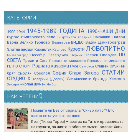
КАТЕГОРИИ
1945-1989 ГОДИНА
1990-НАШИ ДНИ
1900-1944
Бургас
Българското село
Ваканции Лагери
В детската градина
Варна
Велико Търново
ВИДЕО
Видин
Димитровград
Велинград
ЛЮБОПИТНО
Курорти
Златни пясъци
Казанлък
Карлово
ПО
Несебър
Пазарджик
Плевен
Пловдив
Перник
Михайловград
СВЕТА
Преди и Сега
Пресата от миналото
Реклами от миналото
Родната казарма
РЕТРО СПОРТ
Русе
Сливен
Слънчев
Самоков
СТАТИИ
София
Стара Загора
бряг
Смолян
Созопол
СТУДИО Х
Ученическите бригади
Хасково
Толбухин (Добрич)
Чирпан
Шумен
Хисаря
Ямбол
НАЙ-ЧЕТЕНИ👇
Помните ли Беа от сериала “Синьо лято”? Ето
какво се случва с нея днес
Беа: (Пилар Торес) – сестра на Тито и красавицата
на групата, за чиято любов се съревновават Хави