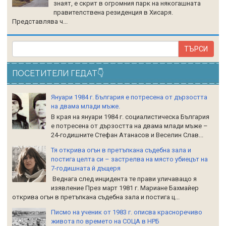
знаят, е скрит в огромния парк на някогашната
правителствена резиденция в Хисаря.
Представлява ч...
ПОСЕТИТЕЛИ ГЕДАТ👇
Януари 1984 г. България е потресена от дързостта
на двама млади мъже.
В края на януари 1984 г. социалистическа България
е потресена от дързостта на двама млади мъже –
24-годишните Стефан Атанасов и Веселин Слав...
Тя открива огън в претъпкана съдебна зала и
постига целта си – застрелва на място убиецът на
7-годишната й дъщеря
Веднага след инцидента те прави уличаващо я
изявление През март 1981 г. Мариане Бахмайер
открива огън в претъпкана съдебна зала и постига ц...
Писмо на ученик от 1983 г. описва красноречиво
живота по времето на СОЦА в НРБ