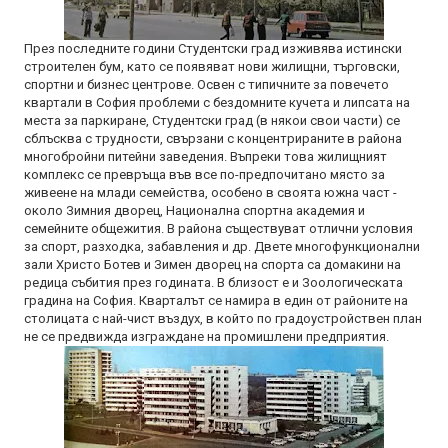
През последните години Студентски град изживява истински
строителен бум, като се появяват нови жилищни, търговски,
спортни и бизнес центрове. Освен с типичните за повечето
квартали в София проблеми с бездомните кучета и липсата на
места за паркиране, Студентски град (в някои свои части) се
сблъсква с трудности, свързани с концентрираните в района
многобройни питейни заведения. Въпреки това жилищният
комплекс се превръща във все по-предпочитано място за
живеене на млади семейства, особено в своята южна част -
около Зимния дворец, Национална спортна академия и
семейните общежития. В района съществуват отлични условия
за спорт, разходка, забавления и др. Двете многофункционални
зали Христо Ботев и Зимен дворец на спорта са домакини на
редица събития през годината. В близост е и Зоологическата
градина на София. Кварталът се намира в един от районите на
столицата с най-чист въздух, в който по градоустройствен план
не се предвижда изграждане на промишлени предприятия.