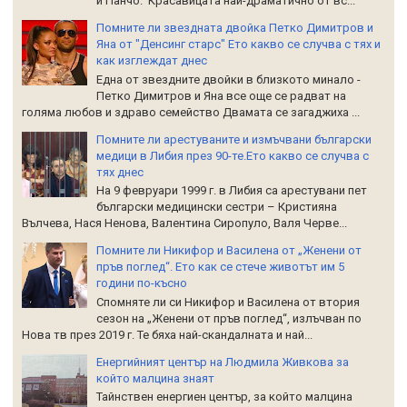
и Панчо. Красавицата най-драматично от вс...
Помните ли звездната двойка Петко Димитров и
Яна от "Денсинг старс" Ето какво се случва с тях и
как изглеждат днес
Една от звездните двойки в близкото минало -
Петко Димитров и Яна все още се радват на
голяма любов и здраво семейство Двамата се загаджиха ...
Помните ли арестуваните и измъчвани български
медици в Либия през 90-те.Ето какво се случва с
тях днес
На 9 февруари 1999 г. в Либия са арестувани пет
български медицински сестри – Кристияна
Вълчева, Нася Ненова, Валентина Сиропуло, Валя Черве...
Помните ли Никифор и Василена от „Женени от
пръв поглед“. Ето как се стече животът им 5
години по-късно
Спомняте ли си Никифор и Василена от втория
сезон на „Женени от пръв поглед“, излъчван по
Нова тв през 2019 г. Те бяха най-скандалната и най...
Енергийният център на Людмила Живкова за
който малцина знаят
Тайнствен енергиен център, за който малцина