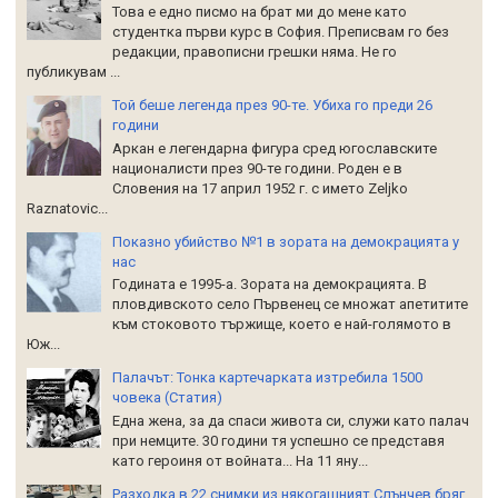
Това е едно писмо на брат ми до мене като
студентка първи курс в София. Преписвам го без
редакции, правописни грешки няма. Не го
публикувам ...
Той беше легенда през 90-те. Убиха го преди 26
години
Аркан е легендарна фигура сред югославските
националисти през 90-те години. Роден е в
Словения на 17 април 1952 г. с името Zeljko
Raznatoviс...
Показно убийство №1 в зората на демокрацията у
нас
Годината е 1995-а. Зората на демокрацията. В
пловдивското село Първенец се множат апетитите
към стоковото тържище, което е най-голямото в
Юж...
Палачът: Тонка картечарката изтребила 1500
човека (Статия)
Една жена, за да спаси живота си, служи като палач
при немците. 30 години тя успешно се представя
като героиня от войната... На 11 яну...
Разходка в 22 снимки из някогашният Слънчев бряг