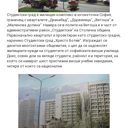
Студентски град е жилищен комплекс в югоизточна София,
граничещ с кварталите „Дианабад“, „Дървеница“, „Витоша“ и
„Малинова долина“. Намира се в полите на Витоша и е част от
административен район „Студентски“ на Столична община.
Първоначално кварталът е проектиран като студентско градче,
наречено Студентски град „Христо Ботев“. Изграждат се
десетки многоетажни общежития, с цел да се задоволят
жилищните нужди на студентите от софийските висши училища.
Днес, освен дом за хиляди студенти, районът е и територия, на
която се намират шест престижни висши учебни заведения,
четири от които са национални.