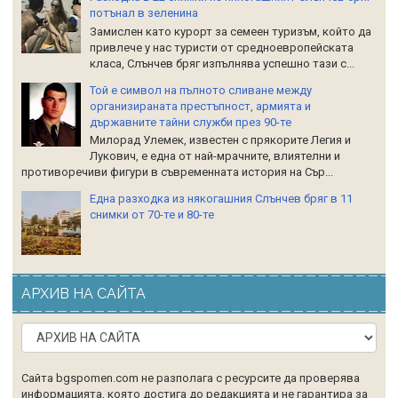
потънал в зеленина
Замислен като курорт за семеен туризъм, който да
привлече у нас туристи от средноевропейската
класа, Слънчев бряг изпълнява успешно тази с...
Той е символ на пълното сливане между
организираната престъпност, армията и
държавните тайни служби през 90-те
Милорад Улемек, известен с прякорите Легия и
Лукович, е една от най-мрачните, влиятелни и
противоречиви фигури в съвременната история на Сър...
Една разходка из някогашния Слънчев бряг в 11
снимки от 70-те и 80-те
АРХИВ НА САЙТА
Сайта bgspomen.com не разполага с ресурсите да проверява
информацията, която достига до редакцията и не гарантира за