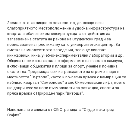
Засиленото жилищно строителство, дължащо се на
благоприятното местоположение и удобна инфраструктура на
квартала обаче не компенсира нуждата от действия за
запазване на статута на района на Студентски град и за
повишаване на престижа му като университетски център. За
сметка на множеството заведения, все още липсват
книжарници, кина, учебно-експериментални лаборатории и др.
Общината се е ангажирала с оформянето на няколко кампуса,
включващи общежития и площи за спорт, учение и почивка
около тях. Предвижда се и изграждането на огромен парк в
местността "Въртопо", както и по-лесна връзка с намиращия се
наблизо квартал "Симеоново" и със Симеоновския лифт, което
ще допринесе за нови възможности за разходка, спорт и за
пряка връзка с Природен парк "Витоша".
Използвана е снимка от ФБ Страницата "Студентски град-
София"