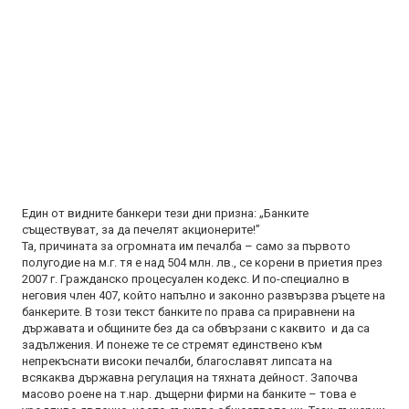
Един от видните банкери тези дни призна: „Банките
съществуват, за да печелят акционерите!”
Та, причината за огромната им печалба – само за първото
полугодие на м.г. тя е над 504 млн. лв., се корени в приетия през
2007 г. Гражданско процесуален кодекс. И по-специално в
неговия член 407, който напълно и законно развързва ръцете на
банкерите. В този текст банките по права са приравнени на
държавата и общините без да са обвързани с каквито и да са
задължения. И понеже те се стремят единствено към
непрекъснати високи печалби, благославят липсата на
всякаква държавна регулация на тяхната дейност. Започва
масово роене на т.нар. дъщерни фирми на банките – това е