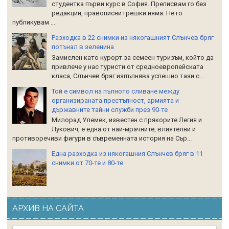
студентка първи курс в София. Преписвам го без
редакции, правописни грешки няма. Не го
публикувам ...
Разходка в 22 снимки из някогашният Слънчев бряг
потънал в зеленина
Замислен като курорт за семеен туризъм, който да
привлече у нас туристи от средноевропейската
класа, Слънчев бряг изпълнява успешно тази с...
Той е символ на пълното сливане между
организираната престъпност, армията и
държавните тайни служби през 90-те
Милорад Улемек, известен с прякорите Легия и
Лукович, е една от най-мрачните, влиятелни и
противоречиви фигури в съвременната история на Сър...
Една разходка из някогашния Слънчев бряг в 11
снимки от 70-те и 80-те
АРХИВ НА САЙТА