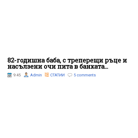
82-годишна баба, с треперещи ръце и
насълзени очи пита в банката...
9:45
Admin
СТАТИИ
5 comments