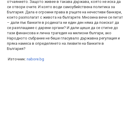
отчаянието. Защото живее в такава държава, която не иска да
си отвори очите. И която води самоубийствена политика за
България. Дала е огромни права в ръцете на нечестиви банкери,
които разполагат с живота на българите. Мнозина вече се питат
– дали пък банките в родината ни един ден няма да поискат да
се разплащаме с дарени органи? И дали щеше да се стигне до
тази финансова и лична трагедия на милиони българи, ако
Народното събрание не беше гласувало държавна регулация и
пряка намеса в определянето на лихвите на банките в
България?
Източник:
nabore.bg