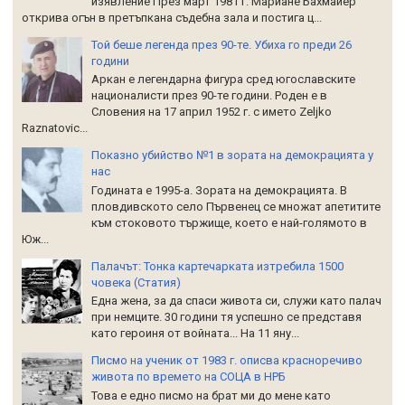
изявление През март 1981 г. Мариане Бахмайер
открива огън в претъпкана съдебна зала и постига ц...
Той беше легенда през 90-те. Убиха го преди 26
години
Аркан е легендарна фигура сред югославските
националисти през 90-те години. Роден е в
Словения на 17 април 1952 г. с името Zeljko
Raznatoviс...
Показно убийство №1 в зората на демокрацията у
нас
Годината е 1995-а. Зората на демокрацията. В
пловдивското село Първенец се множат апетитите
към стоковото тържище, което е най-голямото в
Юж...
Палачът: Тонка картечарката изтребила 1500
човека (Статия)
Една жена, за да спаси живота си, служи като палач
при немците. 30 години тя успешно се представя
като героиня от войната... На 11 яну...
Писмо на ученик от 1983 г. описва красноречиво
живота по времето на СОЦА в НРБ
Това е едно писмо на брат ми до мене като