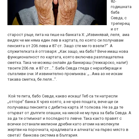
82-
годишната
баба
Севда, с
треперещ
и от
старост ръце, пита на гише на банката Х: „Извинявай, леля, ама
видях че ми няма един лев в картата, по която си получавам
пенсията от 206 лева и 87 ст. Защо сте ми го взели?” А
служителката й отговаря: „Как защо, ма бабо? Вече имаш нова
функционалност по картата, която включва разплащателна
сметка. Така че можеш онлайн да банкираш (тежкарско, нали!)
твоите 206 лв. и 87 ст….”. Баба Севда гледа с неразбиращи и
сълзливи очи. И извинително промънква: „…Ама аз не искам
такава сметка, бе леля…”.
Кой те пита, бабо Севде, какво искаш! Теб са ти натресли
„отгоре” банка Х чрез която, а не чрез пощата, вече ще си
получаваш пенсията с дебитна карта. И толкова. Не за да те
отърват от дългите опашки, на никой не му пука за баба Севда. А
за да ти отмъкнат и последното левче. Така както правят с
всички останали милиони дребни като атоми на молекули
жертви на порочната, крадливата и алчната/ на първо място в
света!/ банкова система в България.