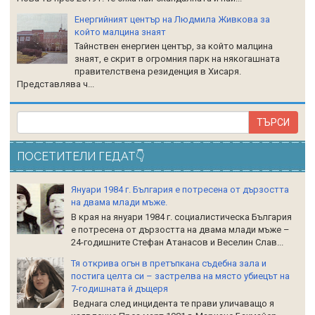
Енергийният център на Людмила Живкова за
който малцина знаят
Тайнствен енергиен център, за който малцина
знаят, е скрит в огромния парк на някогашната
правителствена резиденция в Хисаря.
Представлява ч...
ПОСЕТИТЕЛИ ГЕДАТ👇
Януари 1984 г. България е потресена от дързостта
на двама млади мъже.
В края на януари 1984 г. социалистическа България
е потресена от дързостта на двама млади мъже –
24-годишните Стефан Атанасов и Веселин Слав...
Тя открива огън в претъпкана съдебна зала и
постига целта си – застрелва на място убиецът на
7-годишната й дъщеря
Веднага след инцидента те прави уличаващо я