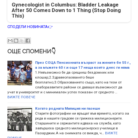
Gynecologist in Columbus: Bladder Leakage
After 50 Comes Down to 1 Thing (Stop Doing
This)
СПОДЕЛИ НОВИНАТА👉
ОЩЕ СПОМЕНИ👇
През СОЦА Пенсионната възраст за жените бе 55 г.,
а за мъжете 60 г.и още 17 неща които днес ги няма
1.Невъзможно бе да срещнеш бездомник или
клошар;2.Здравеопазването беше
безплатно;3.Образованието също, като на тези от
слаборазвитите райони се даваше възможност да
учат в университет и с минимален успех показан от средното …
ВИЖТЕ ПОВЕЧЕ
Когато родната Милиция ни пазеше
Старите фотографии ни връщат във времето, когато за
реда в нашите градове се грижеха милиционерите.
Старшините и сержантите идваха на служба, като
завършеха средното милиционерско училище в
Пазарджик.А на снимката се вижда, ч…
ВИЖТЕ
ПОВЕЧЕ