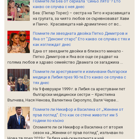
Помните ли Беа от сериала “Синьо лято”? Ето
какво се случва с нея днес
Беа: (Пилар Торес) – сестра на Тито и красавицата
на групата, за чиято любов се съревновават Хави
и Панчо. Красавицата най-драматично от вс...
Помните ли звездната двойка Петко Димитров и
Яна от "Денсинг старс" Ето какво се случва с тях и
как изглеждат днес
Една от звездните двойки в близкото минало -
Петко Димитров и Яна все още се радват на
голяма любов и здраво семейство Двамата се загаджиха ...
Помните ли арестуваните и измъчвани български
медици в Либия през 90-те.Ето какво се случва с
тях днес
На 9 февруари 1999 г. в Либия са арестувани пет
български медицински сестри – Кристияна
Вълчева, Нася Ненова, Валентина Сиропуло, Валя Черве...
Помните ли Никифор и Василена от „Женени от
пръв поглед“. Ето как се стече животът им 5
години по-късно
Спомняте ли си Никифор и Василена от втория
сезон на „Женени от пръв поглед“, излъчван по
Нова тв през 2019 г. Те бяха най-скандалната и най...