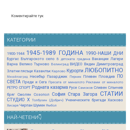
Коментирайте тук
КАТЕГОРИИ
1945-1989 ГОДИНА
1990-НАШИ ДНИ
1900-1944
Бургас
Българското село
Ваканции Лагери
В детската градина
Варна
Велико Търново
ВИДЕО
Видин
Димитровград
Велинград
ЛЮБОПИТНО
Курорти
Златни пясъци
Казанлък
Карлово
ПО
Несебър
Пазарджик
Плевен
Пловдив
Перник
Михайловград
СВЕТА
Преди и Сега
Пресата от миналото
Реклами от миналото
Родната казарма
РЕТРО СПОРТ
Русе
Сливен
Слънчев
Самоков
СТАТИИ
София
Стара Загора
бряг
Смолян
Созопол
СТУДИО Х
Ученическите бригади
Хасково
Толбухин (Добрич)
Чирпан
Шумен
Хисаря
Ямбол
НАЙ-ЧЕТЕНИ👇