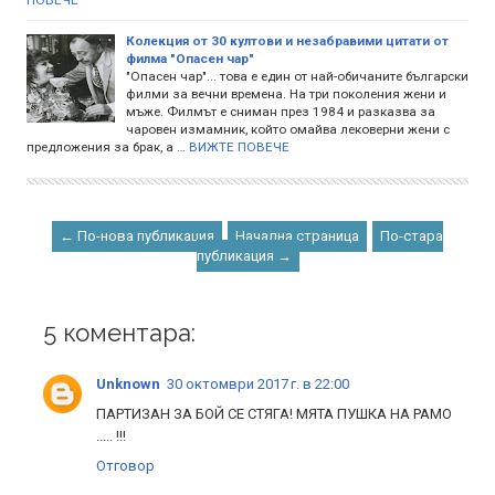
Колекция от 30 култови и незабравими цитати от
филма "Опасен чар"
"Опасен чар"... това е един от най-обичаните български
филми за вечни времена. На три поколения жени и
мъже. Филмът е сниман през 1984 и разказва за
чаровен измамник, който омайва лековерни жени с
предложения за брак, а …
ВИЖТЕ ПОВЕЧЕ
← По-нова публикация
Начална страница
По-стара
публикация →
5 коментара:
Unknown
30 октомври 2017 г. в 22:00
ПАРТИЗАН ЗА БОЙ СЕ СТЯГА! МЯТА ПУШКА НА РАМО
..... !!!
Отговор