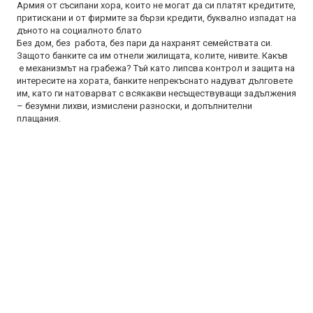
Армия от съсипани хора, които не могат да си платят кредитите,
притискани и от фирмите за бързи кредити, буквално изпадат на
дъното на социалното блато
Без дом, без работа, без пари да нахранят семействата си.
Защото банките са им отнели жилищата, колите, нивите. Какъв
е механизмът на грабежа? Тъй като липсва контрол и защита на
интересите на хората, банките непрекъснато надуват дълговете
им, като ги натоварват с всякакви несъществуващи задължения
– безумни лихви, измислени разноски, и допълнителни
плащания.