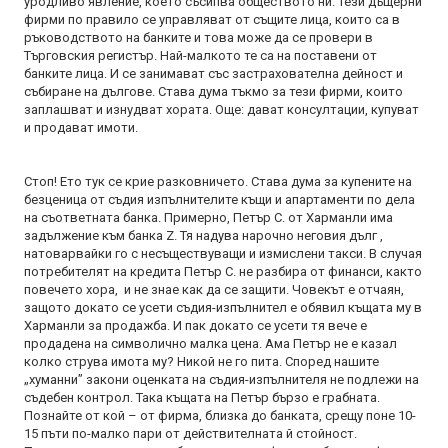
уродливо явление, което съсипва обществото ни. Тези дъщерни
фирми по правило се управляват от същите лица, които са в
ръководството на банките и това може да се провери в
Търговския регистър. Най-малкото те са на поставени от
банките лица. И се занимават със застрахователна дейност и
събиране на дългове. Става дума тъкмо за тези фирми, които
заплашват и изнудват хората. Още: дават консултации, купуват
и продават имоти.
Стоп! Ето тук се крие разковничето. Става дума за купените на
безценица от съдия изпълнителите къщи и апартаменти по дела
на съответната банка. Примерно, Петър С. от Харманли има
задължение към банка Z. Тя надува нарочно неговия дълг ,
натоварвайки го с несъществуващи и измислени такси. В случая
потребителят на кредита Петър С. не разбира от финанси, както
повечето хора, и не знае как да се защити. Човекът е отчаян,
защото докато се усети съдия-изпълнител е обявил къщата му в
Харманли за продажба. И пак докато се усети тя вече е
продадена на символично малка цена. Ама Петър не е казал
колко струва имота му? Никой не го пита. Според нашите
„хуманни” закони оценката на съдия-изпълнителя не подлежи на
съдебен контрол. Така къщата на Петър бързо е грабната.
Познайте от кой – от фирма, близка до банката, срещу поне 10-
15 пъти по-малко пари от действителната й стойност.