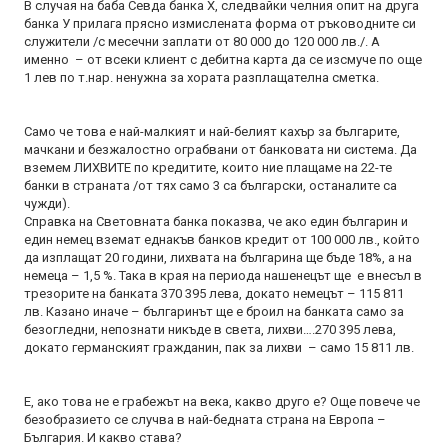
В случая на баба Севда банка Х, следвайки челния опит на друга
банка У прилага прясно измислената форма от ръководните си
служители /с месечни заплати от 80 000 до 120 000 лв./. А
именно – от всеки клиент с дебитна карта да се изсмуче по още
1 лев по т.нар. ненужна за хората разплащателна сметка.
Само че това е най-малкият и най-белият кахър за българите,
мачкани и безжалостно ограбвани от банковата ни система. Да
вземем ЛИХВИТЕ по кредитите, които ние плащаме на 22-те
банки в страната /от тях само 3 са български, останалите са
чужди).
Справка на Световната банка показва, че ако един българин и
един немец вземат еднакъв банков кредит от 100 000 лв., който
да изплащат 20 години, лихвата на българина ще бъде 18%, а на
немеца – 1,5 %. Така в края на периода нашенецът ще е внесъл в
трезорите на банката 370 395 лева, докато немецът – 115 811
лв. Казано иначе – българинът ще е броил на банката само за
безогледни, непознати никъде в света, лихви….270 395 лева,
докато германският гражданин, пак за лихви – само 15 811 лв.
Е, ако това не е грабежът на века, какво друго е? Още повече че
безобразието се случва в най-бедната страна на Европа –
България. И какво става?