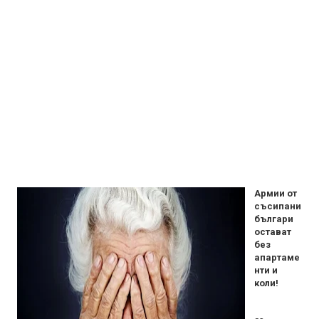
Армии от
съсипани
българи
остават
без
апартаме
нти и
коли!