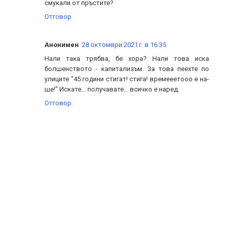
смукали от пръстите?
Отговор
Анонимен
28 октомври 2021 г. в 16:35
Нали така трябва, бе хора? Нали това иска
болшенството - капитализъм. За това пеехте по
улиците "45 години стигат! стига! времееетооо е на-
ше!" Искате... получавате... всичко е наред.
Отговор