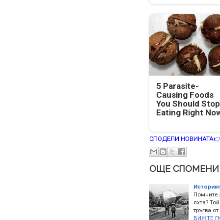
5 Parasite-
Causing Foods
You Should Stop
Eating Right No
СПОДЕЛИ НОВИНАТА
ОЩЕ СПОМЕНИ
Историят
Помните л
яхта? Той
тръгва от
ВИЖТЕ П