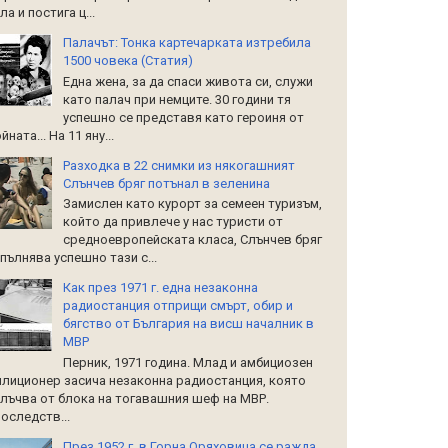
ла и постига ц...
Палачът: Тонка картечарката изтребила
1500 човека (Статия)
Една жена, за да спаси живота си, служи
като палач при немците. 30 години тя
успешно се представя като героиня от
йната... На 11 яну...
Разходка в 22 снимки из някогашният
Слънчев бряг потънал в зеленина
Замислен като курорт за семеен туризъм,
който да привлече у нас туристи от
средноевропейската класа, Слънчев бряг
пълнява успешно тази с...
Как през 1971 г. една незаконна
радиостанция отприщи смърт, обир и
бягство от България на висш началник в
МВР
Перник, 1971 година. Млад и амбициозен
лиционер засича незаконна радиостанция, която
лъчва от блока на тогавашния шеф на МВР.
оследств...
През 1952 г. в Горна Оряховица се ражда