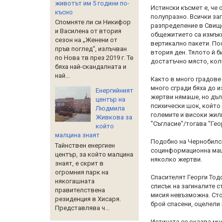
животът им 5 години по-
Истински късмет е, че
късно
полупразно. Всички заг
Спомняте ли си Никифор
разпределение в Свищо
и Василена от втория
общежитието са измъкн
сезон на „Женени от
вертикално пакети. По
пръв поглед“, излъчван
втория ден. Тялото й б
по Нова тв през 2019 г. Те
достатъчно място, кол
бяха най-скандалната и
най...
Както в много градове
много сгради бяха до и
Енергийният
жертви нямаше, но дъл
център на
психически шок, който
Людмила
големите и високи жил
Живкова за
"Съгласие"/тогава "Гео
който
малцина знаят
Подобно на Чернобилск
Тайнствен енергиен
социнформационна маш
център, за който малцина
няколко жертви.
знаят, е скрит в
огромния парк на
Спасителят Георги Тодо
някогашната
списък на загиналите с
правителствена
мисия невъзможна. Сто
резиденция в Хисаря.
брой спасени, оцелели
Представлява ч...
Истината се оказва мн