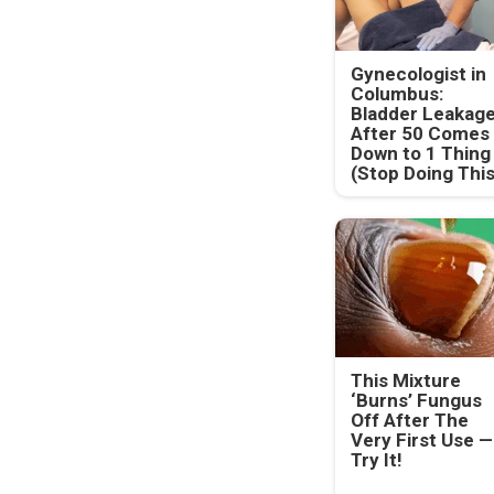
Gynecologist in
Columbus:
Bladder Leakag
After 50 Comes
Down to 1 Thing
(Stop Doing This
This Mixture
‘Burns’ Fungus
Off After The
Very First Use —
Try It!