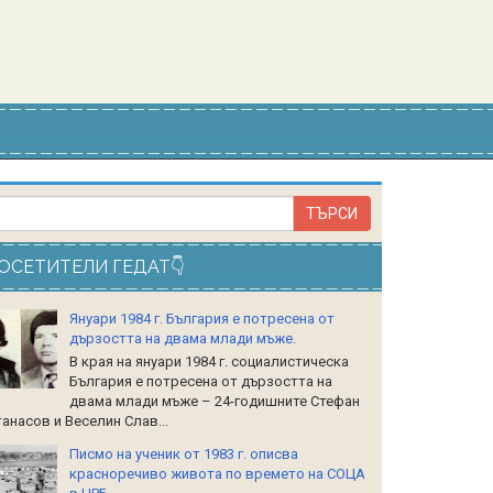
ОСЕТИТЕЛИ ГЕДАТ👇
Януари 1984 г. България е потресена от
дързостта на двама млади мъже.
В края на януари 1984 г. социалистическа
България е потресена от дързостта на
двама млади мъже – 24-годишните Стефан
анасов и Веселин Слав...
Писмо на ученик от 1983 г. описва
красноречиво живота по времето на СОЦА