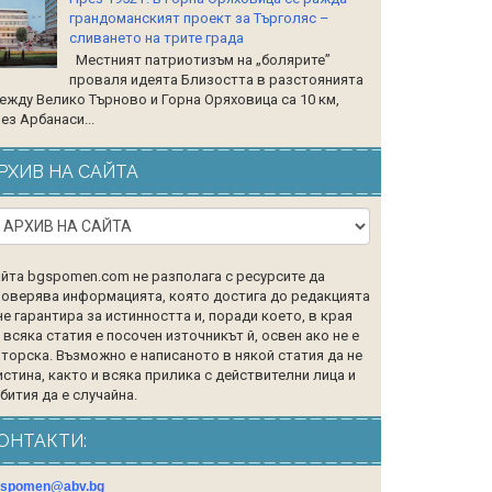
грандоманският проект за Търголяс –
сливането на трите града
Местният патриотизъм на „болярите”
проваля идеята Близостта в разстоянията
ежду Велико Търново и Горна Оряховица са 10 км,
ез Арбанаси...
РХИВ НА САЙТА
йта bgspomen.com не разполага с ресурсите да
оверява информацията, която достига до редакцията
не гарантира за истинността и, поради което, в края
 всяка статия е посочен източникът й, освен ако не е
торска. Възможно е написаното в някой статия да не
истина, както и всяка прилика с действителни лица и
бития да е случайна.
ОНТАКТИ:
gspomen@abv.bg