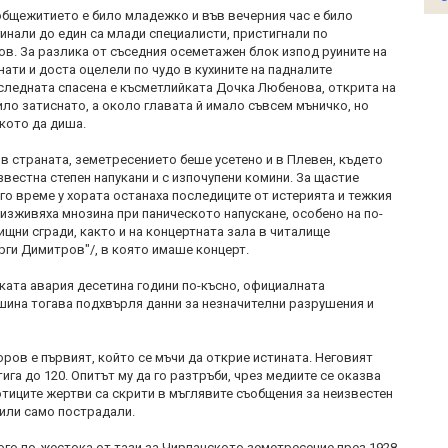
 общежитието е било младежко и във вечерния час е било
инали до един са млади специалисти, пристигнали по
в. За разлика от съседния осеметажен блок изпод руините на
ати и доста оцелели по чудо в кухините на падналите
следната спасена е късметлийката Дочка Любенова, открита на
ило затиснато, а около главата й имало съвсем мъничко, но
кото да диша.
 в страната, земетресението беше усетено и в Плевен, където
звестна степен напукани и с изпочупени комини. За щастие
го време у хората останаха последиците от истерията и тежкия
 изживяха мнозина при паническото напускане, особено на по-
ищни сгради, както и на концертната зала в читалище
рги Димитров"/, в която имаше концерт.
ата авария десетина години по-късно, официалната
ина тогава подхвърля данни за незначителни разрушения и
ров е първият, който се мъчи да открие истината. Неговият
тига до 120. Опитът му да го разтръби, чрез медиите се оказва
тиците жертви са скрити в мъглявите съобщения за неизвестен
 или само пострадали.
ого по-жестока от тази за Чирпанското земетресение през 1928