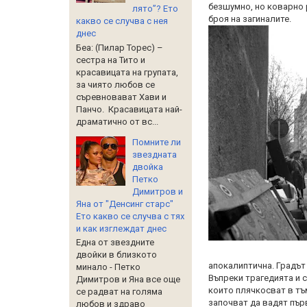
безшумно, но коварно 
лято”? Ето
броя на загиналите.
какво се случва с нея
днес
Беа: (Пилар Торес) –
сестра на Тито и
красавицата на групата,
за чиято любов се
съревновават Хави и
Панчо. Красавицата най-
драматично от вс...
Помните ли
звездната
двойка
Петко
Димитров и
Яна от "Денсинг старс"
Ето какво се случва с тях
и как изглеждат днес
Една от звездните
двойки в близкото
апокалиптична. Градът 
минало - Петко
Въпреки трагедията и 
Димитров и Яна все още
които плячкосват в тъ
се радват на голяма
започват да вадят първ
любов и здраво