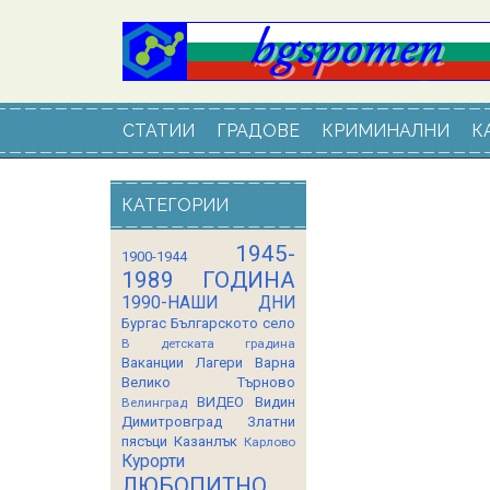
СТАТИИ
ГРАДОВЕ
КРИМИНАЛНИ
К
КАТЕГОРИИ
1945-
1900-1944
1989 ГОДИНА
1990-НАШИ ДНИ
Бургас
Българското село
В детската градина
Ваканции Лагери
Варна
Велико Търново
ВИДЕО
Видин
Велинград
Димитровград
Златни
пясъци
Казанлък
Карлово
Курорти
ЛЮБОПИТНО