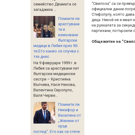
“Свилоза” са се превъ
семейство Двамата се
официални данни погре
загаджиха ...
Стефопулу, която дава 
Помните ли
деца. Никой не е имал
арестувани
на рухналата за секунд
те и
партизани, потърсили с
измъчвани
български
Общежитие на “Свило
медици в Либия през 90-
те.Ето какво се случва с
тях днес
На 9 февруари 1999 г. в
Либия са арестувани пет
български медицински
сестри – Кристияна
Вълчева, Нася Ненова,
Валентина Сиропуло,
Валя Черве...
Помните ли
Никифор и
Василена от
„Женени от
пръв
поглед“. Ето как се стече