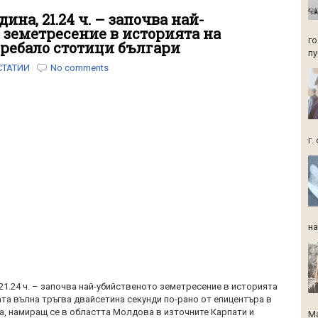
дина, 21.24 ч. – започва най-
 земетресение в историята на
го
ребало стотици българи
пу
СТАТИИ
No comments
г.
на
, 21.24 ч. – започва най-убийственото земетресение в историята
ата вълна тръгва двайсетина секунди по-рано от епицентъра в
а, намиращ се в областта Молдова в източните Карпати и
Ма