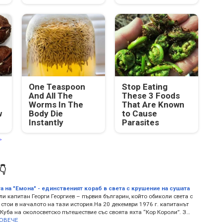
One Teaspoon
Stop Eating
And All The
These 3 Foods
Worms In The
That Are Known
w
Body Die
to Cause
Instantly
Parasites


а на "Емона" - единственият кораб в света с крушение на сушата
и капитан Георги Георгиев – първия българин, който обиколи света с
 стои в началото на тази история.На 20 декември 1976 г. капитанът
 Куба на околосветско пътешествие със своята яхта “Кор Короли”. З…
ОВЕЧЕ