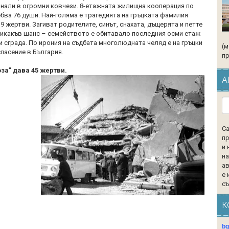
рнали в огромни ковчези. 8-етажната жилищна кооперация по
бва 76 души. Най-голяма е трагедията на гръцката фамилия
9 жертви. Загиват родителите, синът, снахата, дъщерята и петте
 никакъв шанс – семейството е обитавало последния осми етаж
и сграда. По ирония на съдбата многолюдната челяд е на гръцки
(м
пасение в България.
пр
за” дава 45 жертви.
А
Са
пр
и 
на
ав
е 
съ
К
b