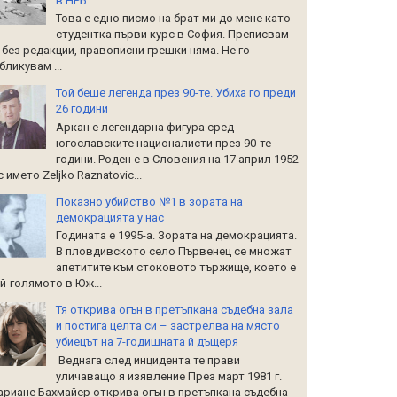
в НРБ
Това е едно писмо на брат ми до мене като
студентка първи курс в София. Преписвам
 без редакции, правописни грешки няма. Не го
бликувам ...
Той беше легенда през 90-те. Убиха го преди
26 години
Аркан е легендарна фигура сред
югославските националисти през 90-те
години. Роден е в Словения на 17 април 1952
 с името Zeljko Raznatoviс...
Показно убийство №1 в зората на
демокрацията у нас
Годината е 1995-а. Зората на демокрацията.
В пловдивското село Първенец се множат
апетитите към стоковото тържище, което е
й-голямото в Юж...
Тя открива огън в претъпкана съдебна зала
и постига целта си – застрелва на място
убиецът на 7-годишната й дъщеря
Веднага след инцидента те прави
уличаващо я изявление През март 1981 г.
риане Бахмайер открива огън в претъпкана съдебна