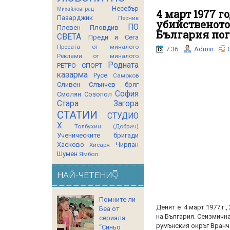
Несебър
Михайловград
4 март 1977 го
Пазарджик
Перник
убийственото
ПО
Плевен
Пловдив
България пог
СВЕТА
Преди и Сега
Пресата от миналото
7:36
Admin
Реклами от миналото
Родната
РЕТРО СПОРТ
казарма
Русе
Самоков
Сливен
Слънчев бряг
София
Смолян
Созопол
Стара Загора
СТАТИИ
СТУДИО
Х
Толбухин (Добрич)
Ученическите бригади
Хасково
Чирпан
Хисаря
Шумен
Ямбол
НАЙ-ЧЕТЕНИ👇
Помните ли
Денят е 4 март 1977 г.
Беа от
на България. Сеизмичн
сериала
румънския окръг Вранч
“Синьо