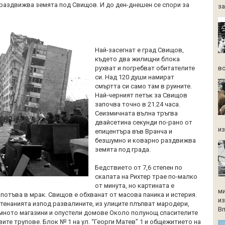
раздвижва земята под Свищов. И до ден-днешен се спори за
за
Най-засегнат е град Свищов,
където два жилищни блока
во
рухват и погребват обитателите
си. Над 120 души намират
смъртта си само там в руините.
Най-черният петък за Свищов
започва точно в 21.24 часа.
Сеизмичната вълна тръгва
двайсетина секунди по-рано от
из
епицентъра във Вранча и
безшумно и коварно раздвижва
земята под града.
Бедствието от 7,6 степен по
скалата на Рихтер трае по-малко
от минута, но картината е
ми
потъва в мрак. Свищов е обхванат от масова паника и истерия.
из
стенанията изпод развалините, из улиците плъпват мародери,
Вп
мното магазини и опустели домове Около полунощ спасителите
ите трупове. Блок № 1 на ул. “Георги Матев” 1 и общежитието на