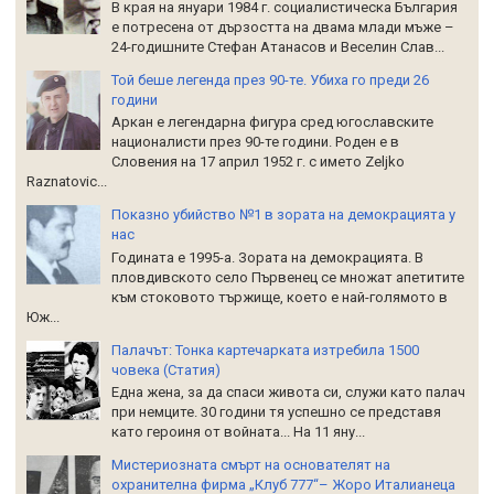
В края на януари 1984 г. социалистическа България
е потресена от дързостта на двама млади мъже –
24-годишните Стефан Атанасов и Веселин Слав...
Той беше легенда през 90-те. Убиха го преди 26
години
Аркан е легендарна фигура сред югославските
националисти през 90-те години. Роден е в
Словения на 17 април 1952 г. с името Zeljko
Raznatoviс...
Показно убийство №1 в зората на демокрацията у
нас
Годината е 1995-а. Зората на демокрацията. В
пловдивското село Първенец се множат апетитите
към стоковото тържище, което е най-голямото в
Юж...
Палачът: Тонка картечарката изтребила 1500
човека (Статия)
Една жена, за да спаси живота си, служи като палач
при немците. 30 години тя успешно се представя
като героиня от войната... На 11 яну...
Мистериозната смърт на основателят на
охранителна фирма „Клуб 777“– Жоро Италианеца