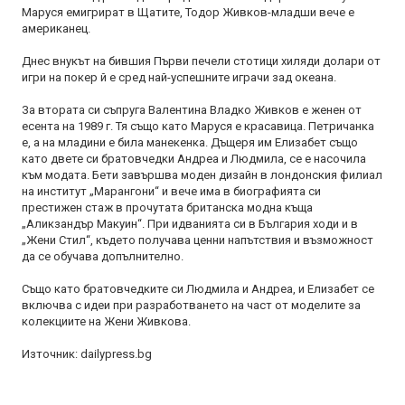
Маруся емигрират в Щатите, Тодор Живков-младши вече е
американец.
Днес внукът на бившия Първи печели стотици хиляди долари от
игри на покер й е сред най-успешните играчи зад океана.
За втората си съпруга Валентина Владко Живков е женен от
есента на 1989 г. Тя също като Маруся е красавица. Петричанка
е, а на младини е била манекенка. Дъщеря им Елизабет също
като двете си братовчедки Андреа и Людмила, се е насочила
към модата. Бети завършва моден дизайн в лондонския филиал
на институт „Марангони“ и вече има в биографията си
престижен стаж в прочутата британска модна къща
„Аликзандър Макуин“. При идванията си в България ходи и в
„Жени Стил“, където получава ценни напътствия и възможност
да се обучава допълнително.
Също като братовчедките си Людмила и Андреа, и Елизабет се
включва с идеи при разработването на част от моделите за
колекциите на Жени Живкова.
Източник: dailypress.bg