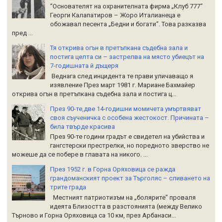
“Основателят на охранителната фирма „Клуб 777“
Георги Калапатиров – Жоро Италианеца е
обожавал песента „Бедни и богати“. Това разказва
пред ...
Тя открива огън в претъпкана съдебна зала и
постига целта си – застрелва на място убиецът на
7-годишната й дъщеря
Веднага след инцидента те прави уличаващо я
изявление През март 1981 г. Мариане Бахмайер
открива огън в претъпкана съдебна зала и постига ц...
През 90-те,две 14-годишни момичета умъртвяват
своя съученичка с особена жестокост. Причината –
била твърде красива
През 90-те години градът е свидетел на убийства и
гангстерски престрелки, но поредното зверство не
можеше да се побере в главата на никого. ...
През 1952 г. в Горна Оряховица се ражда
грандоманският проект за Търголяс – сливането на
трите града
Местният патриотизъм на „болярите” проваля
идеята Близостта в разстоянията (между Велико
Търново и Горна Оряховица са 10 км, през Арбанаси...