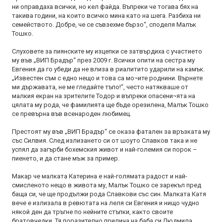
ни оправдаха всички, но кел файда. Въпреки че тогава бях на
такива години, на които всичко мина като на шега. Разбиха ни
семейството. Добре, че се съвзехме бързо“, споделя Малък
Тошко.
Слуховете за пиянските му изцепки се затвърдиха с участието
му във „ВИП Брадър“ през 2009 г. Всички опити на сестра му
Евгения да го убеди да не влиза в риалитито ударили на камък.
„Известен съм с едно нещо и това са мо¬ите роднини. Върнете
ми държавата, не ме гледайте тъпо!“, често натякваше от
малкия екран на зрителите Тодор и въпреки опасени¬ята на
цялата му рода, че фамилията ще бъде орезилена, Малък Тошко
се превърна във всенароден любимец.
Престоят му във „ВИП Брадър“ се оказа фатален за връзката му
със Силвия. След излизането си от шоуто Славков така и не
успял да загърби бохемския живот и най-големия си порок –
пиенето, и да стане мъж за пример.
Макар че малката Катерина е най-голямата радост и най-
смисленото нещо в живота му, Малък Тошко се зарекъл пред
баща си, че ще продължи рода Славкови със син. Малката Катя
вече е излизала в ревютата на леля си Евгения и нищо чудно
някой ден да тръгне по нейните стъпки, както своите
братовчедки. Тя поразително прилича на баба си Людмила