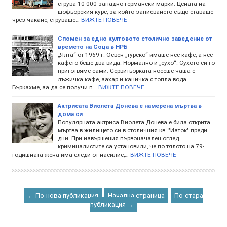
струва 10 000 западно-германски марки. Цената на
шофьорския курс, за който записването също ставаше
чрез чакане, струваше…
ВИЖТЕ ПОВЕЧЕ
Спомен за едно култовото столично заведение от
времето на Соца в НРБ
„Ялта“ от 1969 г. Освен „турско“ имаше нес кафе, а нес
кафето беше два вида. Нормално и „сухо“. Сухото си го
приготвяме сами. Сервитьорката носеше чаша с
лъжичка кафе, захар и каничка с топла вода.
Бъркахме, за да се получи п…
ВИЖТЕ ПОВЕЧЕ
Актрисата Виолета Донева е намерена мъртва в
дома си
Популярната актриса Виолета Донева е била открита
мъртва в жилището си в столичния кв. "Изток" преди
дни. При извършения първоначален оглед
криминалистите са установили, че по тялото на 79-
годишната жена има следи от насилие,…
ВИЖТЕ ПОВЕЧЕ
← По-нова публикация
Начална страница
По-стара
публикация →