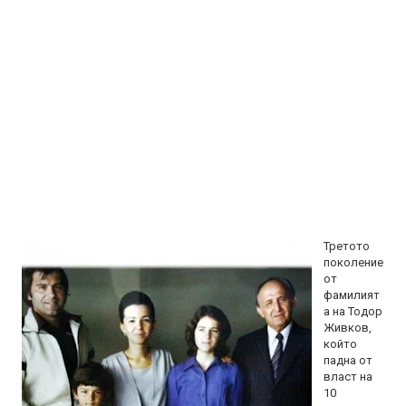
Третото
поколение
от
фамилият
а на Тодор
Живков,
който
падна от
власт на
10