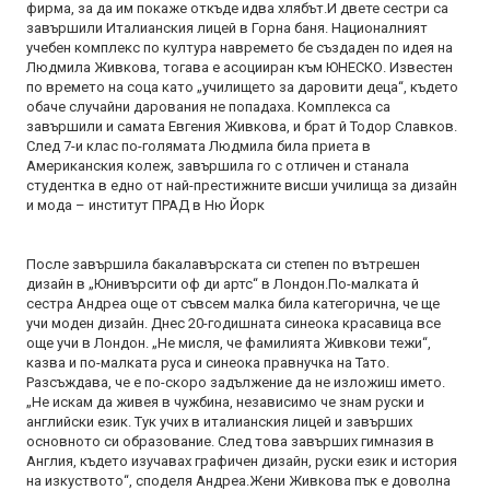
фирма, за да им покаже откъде идва хлябът.И двете сестри са
завършили Италианския лицей в Горна баня. Националният
учебен комплекс по култура навремето бе създаден по идея на
Людмила Живкова, тогава е асоцииран към ЮНЕСКО. Известен
по времето на соца като „училището за даровити деца“, където
обаче случайни дарования не попадаха. Комплекса са
завършили и самата Евгения Живкова, и брат й Тодор Славков.
След 7-и клас по-голямата Людмила била приета в
Американския колеж, завършила го с отличен и станала
студентка в едно от най-престижните висши училища за дизайн
и мода – институт ПРАД в Ню Йорк
После завършила бакалавърската си степен по вътрешен
дизайн в „Юнивърсити оф ди артс“ в Лондон.По-малката й
сестра Андреа още от съвсем малка била категорична, че ще
учи моден дизайн. Днес 20-годишната синеока красавица все
още учи в Лондон. „Не мисля, че фамилията Живкови тежи“,
казва и по-малката руса и синеока правнучка на Тато.
Разсъждава, че е по-скоро задължение да не изложиш името.
„Не искам да живея в чужбина, независимо че знам руски и
английски език. Тук учих в италианския лицей и завърших
основното си образование. След това завърших гимназия в
Англия, където изучавах графичен дизайн, руски език и история
на изкуството“, споделя Андреа.Жени Живкова пък е доволна