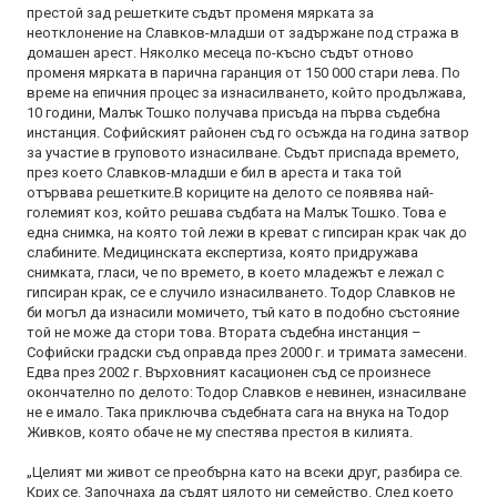
престой зад решетките съдът променя мярката за
неотклонение на Славков-младши от задържане под стража в
домашен арест. Няколко месеца по-късно съдът отново
променя мярката в парична гаранция от 150 000 стари лева. По
време на епичния процес за изнасилването, който продължава,
10 години, Малък Тошко получава присъда на първа съдебна
инстанция. Софийският районен съд го осъжда на година затвор
за участие в груповото изнасилване. Съдът приспада времето,
през което Славков-младши е бил в ареста и така той
отървава решетките.В кориците на делото се появява най-
големият коз, който решава съдбата на Малък Тошко. Това е
една снимка, на която той лежи в креват с гипсиран крак чак до
слабините. Медицинската експертиза, която придружава
снимката, гласи, че по времето, в което младежът е лежал с
гипсиран крак, се е случило изнасилването. Тодор Славков не
би могъл да изнасили момичето, тъй като в подобно състояние
той не може да стори това. Втората съдебна инстанция –
Софийски градски съд оправда през 2000 г. и тримата замесени.
Едва през 2002 г. Върховният касационен съд се произнесе
окончателно по делото: Тодор Славков е невинен, изнасилване
не е имало. Така приключва съдебната сага на внука на Тодор
Живков, която обаче не му спестява престоя в килията.
„Целият ми живот се преобърна като на всеки друг, разбира се.
Крих се. Започнаха да съдят цялото ни семейство. След което