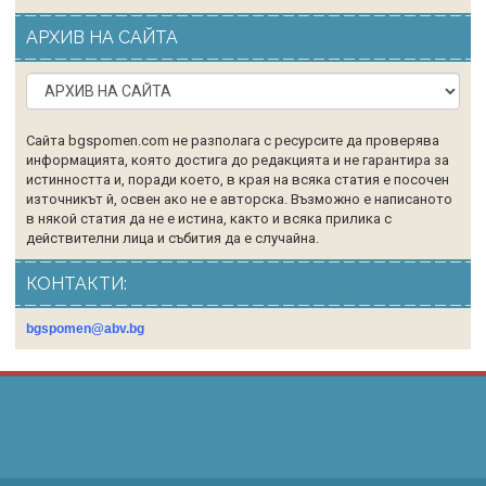
АРХИВ НА САЙТА
Сайта bgspomen.com не разполага с ресурсите да проверява
информацията, която достига до редакцията и не гарантира за
истинността и, поради което, в края на всяка статия е посочен
източникът й, освен ако не е авторска. Възможно е написаното
в някой статия да не е истина, както и всяка прилика с
действителни лица и събития да е случайна.
КОНТАКТИ:
bgspomen@abv.bg