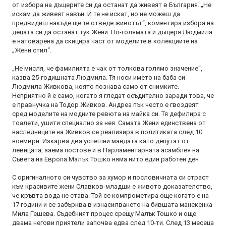
от избора на дъщерите си да останат да живеят в България. „Не
искам да живеят навън. И те не искат, но не можеш да
предвидиш накъде ще те отведе животът“, коментира избора на
децата си да останат тук Жени. По-голямата й дъщеря Людмила
е натоварена да скицира част от моделите в колекциите на
„Жени стил“.
„Не мисля, че фамилията е чак от толкова голямо значение“,
казва 25-годишната Людмила. Тя носи името на баба си
Людмила Живкова, която познава само от снимките.
Неприятно й е само, когато я гледат осъдително заради това, че
е правнучка на Тодор Живков. Андреа пък често е гвоздеят
сред моделите на модните ревюта на майка си. Тя дефилира с
тоалети, ушити специално за нея. Самата Жени единствена от
наследниците на Живков се реализира в политиката след 10
ноември. Изкарва два успешни мандата като депутат от
левицата, заема постове и в Парламентарната асамблея на
Съвета на Европа.Малък Тошко няма нито един работен ден
С оригиналното си чувство за хумор и пословичната си страст
към красивите жени Славков-младши е живото доказателство,
че кръвта вода не става. Той се компрометира още когато е на
17 години и се забърква в изнасилването на бившата манекенка
Мила Гешева. Съдебният процес срещу Малък Тошко и още
двама негови приятели започва едва след 10-ти. След 13 месеца