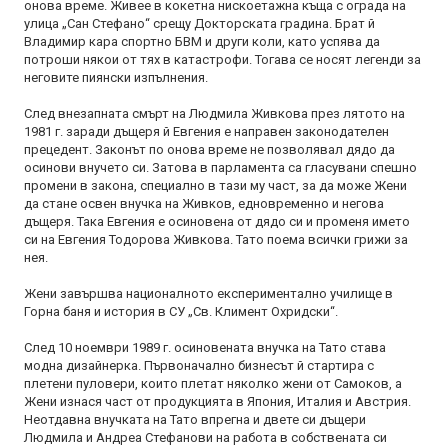
онова време. Живее в кокетна нискоетажна къща с ограда на
улица „Сан Стефано“ срещу Докторската градина. Брат й
Владимир кара спортно БВМ и други коли, като успява да
потроши някои от тях в катастрофи. Тогава се носят легенди за
неговите пиянски изпълнения.
След внезапната смърт на Людмила Живкова през лятото на
1981 г. заради дъщеря й Евгения е направен законодателен
прецедент. Законът по онова време не позволявал дядо да
осинови внучето си. Затова в парламента са гласувани спешно
промени в закона, специално в тази му част, за да може Жени
да стане освен внучка на Живков, едновременно и негова
дъщеря. Така Евгения е осиновена от дядо си и променя името
си на Евгения Тодорова Живкова. Тато поема всички грижи за
нея.
Жени завършва националното експериментално училище в
Горна баня и история в СУ „Св. Климент Охридски“.
След 10 ноември 1989 г. осиновената внучка на Тато става
модна дизайнерка. Първоначално бизнесът й стартира с
плетени пуловери, които плетат няколко жени от Самоков, а
Жени изнася част от продукцията в Япония, Италия и Австрия.
Неотдавна внучката на Тато впрегна и двете си дъщери
Людмила и Андреа Стефанови на работа в собствената си