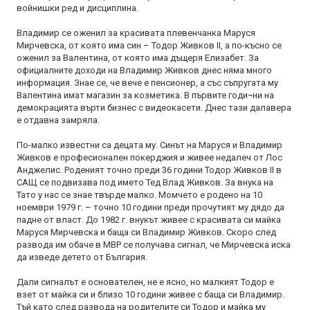
войнишки ред и дисциплина.
Владимир се оженил за красивата плевенчанка Маруся
Мирчевска, от която има син – Тодор Живков II, а по-късно се
оженил за Валентина, от която има дъщеря Елизабет. За
официалните доходи на Владимир Живков днес няма много
информация. Знае се, че вече е пенсионер, а със съпругата му
Валентина имат магазин за козметика. В първите годи¬ни на
демокрацията върти бизнес с видеокасети. Днес тази далавера
е отдавна замряла.
По-малко известни са децата му. Синът на Маруся и Владимир
Живков е професионален покерджия и живее недалеч от Лос
Анджелис. Роденият точно преди 36 години Тодор Живков II в
САЩ се подвизава под името Тед Влад Живков. За внука на
Тато у нас се знае твърде малко. Момчето е родено на 10
ноември 1979 г. – точно 10 години преди прочутият му дядо да
падне от власт. До 1982 г. внукът живее с красивата си майка
Маруся Мирчевска и баща си Владимир Живков. Скоро след
развода им обаче в МВР се получава сигнал, че Мирчевска иска
да изведе детето от България.
Дали сигналът е основателен, не е ясно, но малкият Тодор е
взет от майка си и близо 10 години живее с баща си Владимир.
Тъй като след развода на родителите си Тодор и майка му