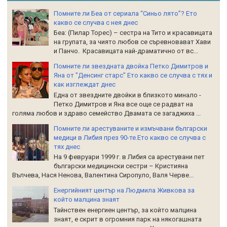
Помните ли Беа от сериала “Синьо лято”? Ето
какво се случва с нея днес
Беа: (Пилар Торес) – сестра на Тито и красавицата
на групата, за чиято любов се съревновават Хави
и Панчо. Красавицата най-драматично от вс...
Помните ли звездната двойка Петко Димитров и
Яна от "Денсинг старс" Ето какво се случва с тях и
как изглеждат днес
Една от звездните двойки в близкото минало -
Петко Димитров и Яна все още се радват на
голяма любов и здраво семейство Двамата се загаджиха ...
Помните ли арестуваните и измъчвани български
медици в Либия през 90-те.Ето какво се случва с
тях днес
На 9 февруари 1999 г. в Либия са арестувани пет
български медицински сестри – Кристияна
Вълчева, Нася Ненова, Валентина Сиропуло, Валя Черве...
Енергийният център на Людмила Живкова за
който малцина знаят
Тайнствен енергиен център, за който малцина
знаят, е скрит в огромния парк на някогашната