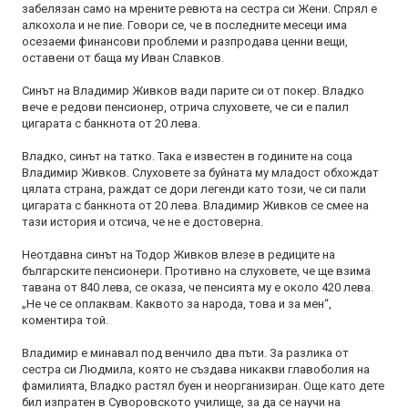
забелязан само на мрените ревюта на сестра си Жени. Спрял е
алкохола и не пие. Говори се, че в последните месеци има
осезаеми финансови проблеми и разпродава ценни вещи,
оставени от баща му Иван Славков.
Синът на Владимир Живков вади парите си от покер. Владко
вече е редови пенсионер, отрича слуховете, че си е палил
цигарата с банкнота от 20 лева.
Владко, синът на татко. Така е известен в годините на соца
Владимир Живков. Слуховете за буйната му младост обхождат
цялата страна, раждат се дори легенди като този, че си пали
цигарата с банкнота от 20 лева. Владимир Живков се смее на
тази история и отсича, че не е достоверна.
Неотдавна синът на Тодор Живков влезе в редиците на
българските пенсионери. Противно на слуховете, че ще взима
тавана от 840 лева, се оказа, че пенсията му е около 420 лева.
„Не че се оплаквам. Каквото за народа, това и за мен“,
коментира той.
Владимир е минавал под венчило два пъти. За разлика от
сестра си Людмила, която не създава никакви главоболия на
фамилията, Владко растял буен и неорганизиран. Още като дете
бил изпратен в Суворовското училище, за да се научи на