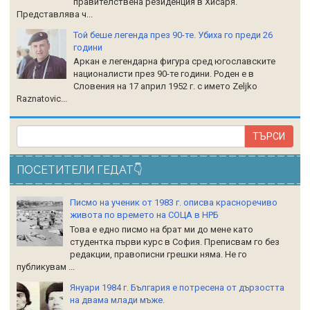
правителствена резиденция в Хисаря.
Представлява ч...
Той беше легенда през 90-те. Убиха го преди 26
години
Аркан е легендарна фигура сред югославските
националисти през 90-те години. Роден е в
Словения на 17 април 1952 г. с името Zeljko
Raznatoviс...
ПОСЕТИТЕЛИ ГЕДАТ👇
Писмо на ученик от 1983 г. описва красноречиво
живота по времето на СОЦА в НРБ
Това е едно писмо на брат ми до мене като
студентка първи курс в София. Преписвам го без
редакции, правописни грешки няма. Не го
публикувам ...
Януари 1984 г. България е потресена от дързостта
на двама млади мъже.