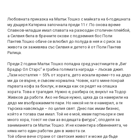
Любовната приказка на Малък Тошко с майката на 6-годишната
му дъщеря Катерина започнала преди 11 г. По онова време
Славков-младши имал славата на разюздан столичен плейбой,
а Силвия била в брачните окови с подземния бос Поли
Пантев.Тошко обаче се влюбил до полуда в нея и с риск за
живота си заживява със Силвия и детето й от Поли Пантев
Ралица.
Преди 2 години Малък Тошко попадна сред участниците в „Биг
Брадър Ол Старс“ и грабна голямата награда – лъскав джип.
„Тази носталгия – 55% от хората, дето искали време¬то на дядо
ми да се върне, е съвсем нормална. Човек, като мине покрай
първата кофа за боклук, и вижда как се редят на опашка
хората. Това е трагедия. Нужно е, разбира се, внукът на Тодор
Живков да работи. Ако не беше нужно, щяха да са намерили на
дядо ми въображаемите пари. Но никой не ги е намерил, а ги
търсиха навсякъде – по целия свят. Днес пак имам бизнес,
който и тогава съм имал. Той не е мой, имам партньори и сме
много хора, тоест не съм аз водещата фигура“, споделя за
заниманията си Малък Тошко. И не коментира обвиненията, че
няма нито един работен ден в живота си.
Той обаче вече страни от светския живот и може да бъде