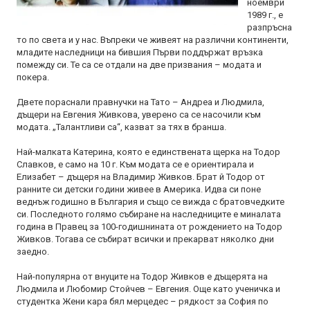
ноември
1989 г., е
разпръсна
то по света и у нас. Въпреки че живеят на различни континенти,
младите наследници на бившия Първи поддържат връзка
помежду си. Те са се отдали на две призвания – модата и
покера.
Двете пораснали правнучки на Тато – Андреа и Людмила,
дъщери на Евгения Живкова, уверено са се насочили към
модата. „Талантливи са“, казват за тях в бранша.
Най-малката Катерина, която е единствената щерка на Тодор
Славков, е само на 10 г. Към модата се е ориентирала и
Елизабет – дъщеря на Владимир Живков. Брат й Тодор от
ранните си детски години живее в Америка. Идва си поне
веднъж годишно в България и също се вижда с братовчедките
си. Последното голямо събиране на наследниците е миналата
година в Правец за 100-годишнината от рождението на Тодор
Живков. Тогава се събират всички и прекарват няколко дни
заедно.
Най-популярна от внуците на Тодор Живков е дъщерята на
Людмила и Любомир Стойчев – Евгения. Още като ученичка и
студентка Жени кара бял мерцедес – рядкост за София по