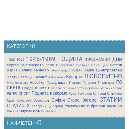
КАТЕГОРИИ
1945-1989 ГОДИНА
1990-НАШИ ДНИ
1900-1944
Бургас
Българското село
Ваканции Лагери
В детската градина
Варна
Велико Търново
ВИДЕО
Видин
Димитровград
Велинград
ЛЮБОПИТНО
Курорти
Златни пясъци
Казанлък
Карлово
ПО
Несебър
Пазарджик
Плевен
Пловдив
Перник
Михайловград
СВЕТА
Преди и Сега
Пресата от миналото
Реклами от миналото
Родната казарма
РЕТРО СПОРТ
Русе
Сливен
Слънчев
Самоков
СТАТИИ
София
Стара Загора
бряг
Смолян
Созопол
СТУДИО Х
Ученическите бригади
Хасково
Толбухин (Добрич)
Чирпан
Шумен
Хисаря
Ямбол
НАЙ-ЧЕТЕНИ👇