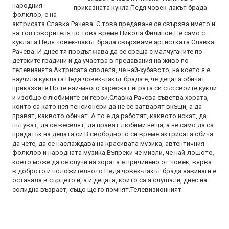
народния
приказната кукла Педя човек-лакът брада
фолклор, е на
актрисата Славка Рачева. С това предаване се свързва името и
на топ говорителя по това време Никола Филипов.Не само с
куклата Педя човек-лакът брада свързваме артистката Славка
Рачева. И днес тя продължава да се среща с малчуганите по
детските градини и да участва в предавания на живо по
телевизията.Актрисата споделя, че най-хубавото, на което я е
научила куклата Педя човек-лакът брада е, че децата обичат
приказките.Но те най-много харесват играта си със своите кукли
и изобщо с любимите си герои.Славка Рачева съветва хората,
които са като нея пенсионери да не се затварят вкъщи, а да
правят, каквото обичат. А то е да работят, каквото искат, да
пътуват, да се веселят, да правят любими неща, а не само да са
придатък на децата си.В свободното си време актрисата обича
да чете, да се наслаждава на красивата музика, автентичния
фолклор и народната музика.Въпреки че мисли, че най-лошото,
което може да се случи на хората е причинено от човек, вярва
в доброто и положителното.Педя човек-лакът брада завинаги е
останала в сърцето й, а и децата, които са я слушали, днес на
солидна възраст, също ще го помнят.Телевизионният