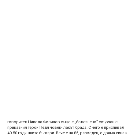
говорител Никола Филипов също е „болезнено” свързан с
приказния герой Педя човек- лакът брада. С него е приспивал
40-50 годишните българи. Вече е на 85, разведен, с двама сина и