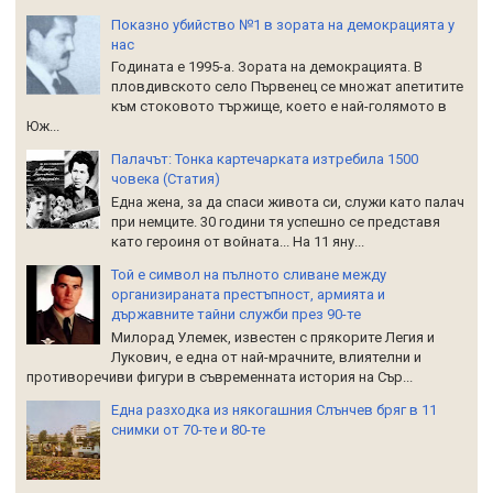
Показно убийство №1 в зората на демокрацията у
нас
Годината е 1995-а. Зората на демокрацията. В
пловдивското село Първенец се множат апетитите
към стоковото тържище, което е най-голямото в
Юж...
Палачът: Тонка картечарката изтребила 1500
човека (Статия)
Една жена, за да спаси живота си, служи като палач
при немците. 30 години тя успешно се представя
като героиня от войната... На 11 яну...
Той е символ на пълното сливане между
организираната престъпност, армията и
държавните тайни служби през 90-те
Милорад Улемек, известен с прякорите Легия и
Лукович, е една от най-мрачните, влиятелни и
противоречиви фигури в съвременната история на Сър...
Една разходка из някогашния Слънчев бряг в 11
снимки от 70-те и 80-те