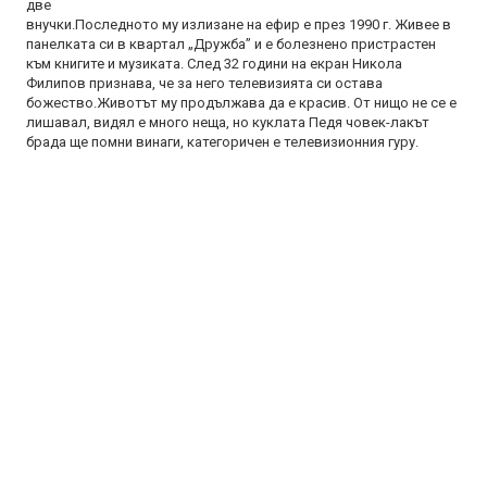
две
внучки.Последното му излизане на ефир е през 1990 г. Живее в
панелката си в квартал „Дружба” и е болезнено пристрастен
към книгите и музиката. След 32 години на екран Никола
Филипов признава, че за него телевизията си остава
божество.Животът му продължава да е красив. От нищо не се е
лишавал, видял е много неща, но куклата Педя човек-лакът
брада ще помни винаги, категоричен е телевизионния гуру.