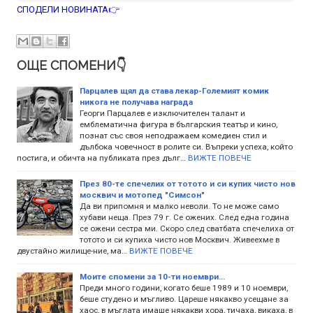
СПОДЕЛИ НОВИНАТА👉
ОЩЕ СПОМЕНИ👇
Парцалев щял да става лекар-Големият комик
никога не получава награда
Георги Парцалев е изключителен талант и
емблематична фигура в българския театър и кино,
познат със своя неподражаем комедиен стил и
дълбока човечност в ролите си. Въпреки успеха, който
постига, и обичта на публиката през дълг…
ВИЖТЕ ПОВЕЧЕ
През 80-те спечелих от тотото и си купих чисто нов
москвич и мотопед "Симсон"
Да ви припомня и малко неволи. То не може само
хубави неща. През 79 г. Се ожених. След една година
се ожени сестра ми. Скоро след сватбата спечелиха от
тотото и си купиха чисто нов Москвич. Живеехме в
двустайно жилище-ние, ма…
ВИЖТЕ ПОВЕЧЕ
Моите спомени за 10-ти ноември...
Преди много години, когато беше 1989 и 10 ноември,
беше студено и мъгливо. Цареше някакво усещане за
хаос, в мъглата имаше някакви хора, тичаха, викаха, в