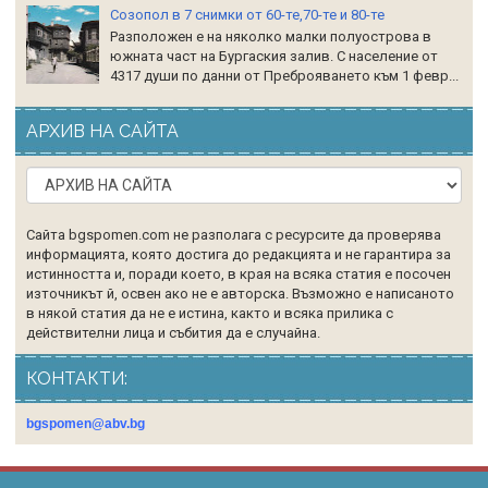
Созопол в 7 снимки от 60-те,70-те и 80-те
Разположен е на няколко малки полуострова в
южната част на Бургаския залив. С население от
4317 души по данни от Преброяването към 1 февр...
АРХИВ НА САЙТА
Сайта bgspomen.com не разполага с ресурсите да проверява
информацията, която достига до редакцията и не гарантира за
истинността и, поради което, в края на всяка статия е посочен
източникът й, освен ако не е авторска. Възможно е написаното
в някой статия да не е истина, както и всяка прилика с
действителни лица и събития да е случайна.
КОНТАКТИ:
bgspomen@abv.bg