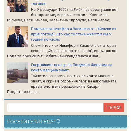
тях днес
На 9 февруари 1999 г. в Либия са арестувани пет
български медицински сестри – Кристияна
Вълчева, Нася Ненова, Валентина Сиропуло, Валя Черве...
Помните ли Никифор и Василена от „Женени от
пръв поглед“. Ето как се стече животът им 5
години по-късно
Спомняте ли си Никифор и Василена от втория
сезон на „Женени от пръв поглед“, излъчван по
Нова тв през 2019 г. Те бяха най-скандалната и най...
Енергийният център на Людмила Живкова за
който малцина знаят
Тайнствен енергиен център, за който малцина
знаят, е скрит в огромния парк на някогашната
правителствена резиденция в Хисаря.
Представлява ч...
ПОСЕТИТЕЛИ ГЕДАТ👇