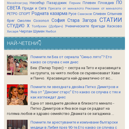
ПО
Несебър
Пазарджик
Плевен
Пловдив
Перник
Михайловград
СВЕТА
Преди и Сега
Пресата от миналото
Реклами от миналото
Родната казарма
РЕТРО СПОРТ
Русе
Сливен
Слънчев
Самоков
СТАТИИ
София
Стара Загора
бряг
Смолян
Созопол
СТУДИО Х
Ученическите бригади
Хасково
Толбухин (Добрич)
Чирпан
Шумен
Хисаря
Ямбол
НАЙ-ЧЕТЕНИ👇
Помните ли Беа от сериала “Синьо лято”? Ето
какво се случва с нея днес
Беа: (Пилар Торес) – сестра на Тито и красавицата
на групата, за чиято любов се съревновават Хави
и Панчо. Красавицата най-драматично от вс...
Помните ли звездната двойка Петко Димитров и
Яна от "Денсинг старс" Ето какво се случва с тях и
как изглеждат днес
Една от звездните двойки в близкото минало -
Петко Димитров и Яна все още се радват на
голяма любов и здраво семейство Двамата се загаджиха ...
Помните ли арестуваните и измъчвани български
медици в Либия през 90-те.Ето какво се случва с