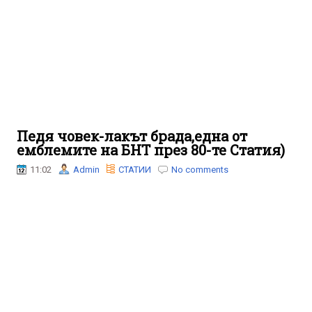
Педя човек-лакът брада,една от
емблемите на БНТ през 80-те Статия)
11:02
Admin
СТАТИИ
No comments