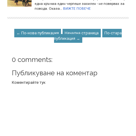
една кръчма един черпеше захилен - не повярвах за
повода. Оказа…
ВИЖТЕ ПОВЕЧЕ
← По-нова публикация
Начална страница
По-стара
публикация →
0 comments:
Публикуване на коментар
Коментирайте тук