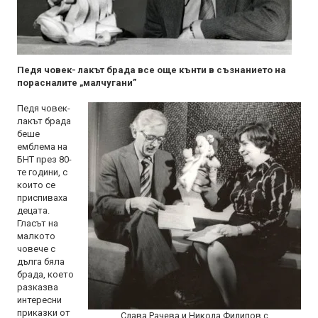
Педя човек- лакът брада все още кънти в съзнанието на
порасналите „малчугани”
Педя човек-
лакът брада
беше
емблема на
БНТ през 80-
те години, с
които се
приспиваха
децата.
Гласът на
малкото
човече с
дълга бяла
брада, което
разказва
интересни
приказки от
Слава Рачева и Никола Филипов с