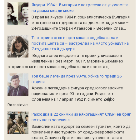
Януари 1984 г. България е потресена от дързостта
на двама млади мъже.
В края на януари 1984 г. социалистическа България
е потресена от дързостта на двама млади мъже –
24-годишните Стефан Атанасов и Веселин Слав...
Тя открива огън в претъпкана съдебна зала и
постига целта си – застрелва на място убиецът на
7-годишната й дъщеря
Веднага след инцидента те прави уличаващо я
изявление През март 1981 г. Мариане Бахмайер
открива огън в претъпкана съдебна зала и постига ц...
Той беше легенда през 90-те. Убиха го преди 26
години
Аркан е легендарна фигура сред югославските
националисти през 90-те години. Роден е в
Словения на 17 април 1952 г. с името Zeljko
Raznatoviс...
Разходка в 22 снимки из някогашният Слънчев бряг
потънал в зеленина
Замислен като курорт за семеен туризъм, който да
привлече у нас туристи от средноевропейската
класа, Слънчев бряг изпълнява успешно тази с...